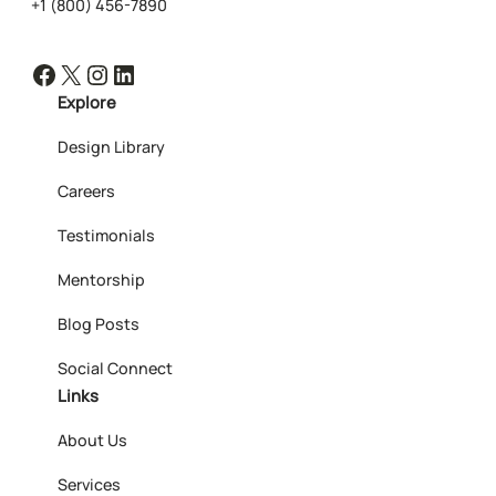
+1 (800) 456-7890
Facebook
X
Instagram
LinkedIn
Explore
Design Library
Careers
Testimonials
Mentorship
Blog Posts
Social Connect
Links
About Us
Services