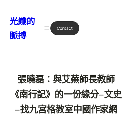
跳
至
光纖的
主
要
Contact
脈搏
內
容
張曉磊：與艾蕪師長教師
《南行記》的一份緣分–文史
–找九宮格教室中國作家網