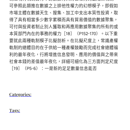
可參照此類推在數據之上排他性權力的幻想模子，即假如
市場主體在數據天生、搜集、加工中支出本質性投資，取
得了具有相當多少數字累積而具有貿易價值的數據聚集，
可付與投資者制止別人獲取和再應用數據聚集的所有的或
本質部門內在的事務的權力［18］（P152-170）。以下重
要就此兩種軌制模子比擬剖析。在比擬尺度上，常識產權
軌制的總體目的在于供給一種產權鼓勵而完成社會總體福
利的最年夜化，行將增進信息發明、應用的價值與之帶來
社會本錢的差值最年夜化，詳細可細化為三方面判定尺度
［19］（P5-6）：一是新的足足數量信息能否
Categories:
Tags: