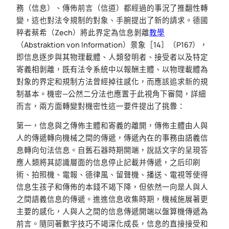
務（信息）、傳佈前言（信道）都經過的事況了推翻性轉
變，這也對法令規制的對象、手腕提出了新的請求。德國
粹者蔡希（Zech）將此界定為信息剝離
教學
（Abstraktion von Information）景象［14］（P167），
即信息逐步與其物理載體、人類發明者、接受者以及特定
寄義相剝離，既有法令系統中以報酬主體、以物理載體為
對象的界定和規制方法曾經掉往感化，而應該追求新的規
制基本。機密—公然二分法也應置于此視角下審閱，詳細
而言，兩方面轉變對機密性這一要件提出了挑釁：
第一，信息與之傳佈主體和寄義的離開，傳佈主體由人與
人的傳遞轉向機械之間的傳遞，傳遞內在的事務由語義信
息轉向句法信息。自舊石器時期開端，說話文字的呈現答
應人類將其認識層面的信息停止記載并傳遞，之后印刷
術、拍照機、電報、德律風、留聲機、播送、電視等使得
信息生孩子和傳佈的本錢不竭下降，但依然一向是人與人
之間語義信息的傳遞。進進信息收集時期，機械施展著更
主要的感化，人與人之間的信息傳遞開端以盤算機傳遞為
前言。隨同著數字技巧不竭深化成長，信息的直接接受和