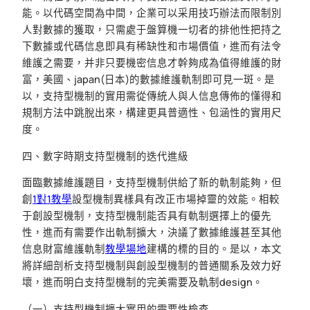
能。以代碼空間為中間，企業可以采用技巧辦法而限制別
人對數據的獲取，只需處于盤算機一切者的排他性把持之
下數據或代碼信息即具有稀缺性和市場價值，進而有法令
維護之需要，并非只要機密信息才幹夠成為值得維護的財
富，美國、japan(日本)的數據維護軌制即可見一斑。是
以，支持型機制的實用需從傳統人與人信息傳佈的懂得和
規制方法中跳脫出來，構建更具普適性、包涵性的實用尺
度。
四、數字時期支持型機制的迭代進級
面臨數據維護題目，支持型機制供給了新的軌制能夠，但
創
1對1教學
設型機制異樣具有改正市場掉靈的效能。相較
于創設型機制，支持型機制能否具有軌制選擇上的優先
性，進而有需要作出軌制擴大，決議了數據維護甚至其他
信息財富維護軌制
教學場地
建構的標的目的。是以，本文
將詳細剖析支持型機制與創設型機制的普通關系及效力好
壞，進而明白支持型機制的完美需要及軌制design。
（一）支持型機制擴大實用的需要性檢查