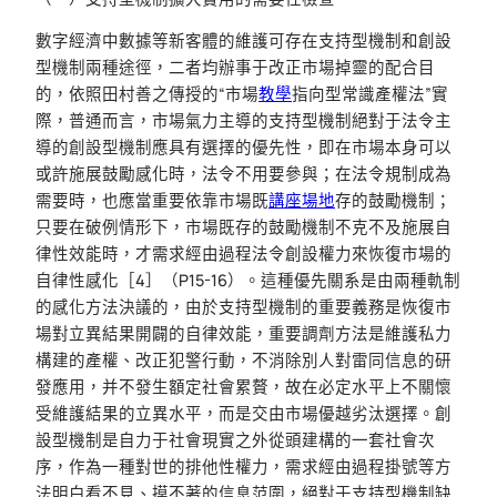
數字經濟中數據等新客體的維護可存在支持型機制和創設
型機制兩種途徑，二者均辦事于改正市場掉靈的配合目
的，依照田村善之傳授的“市場
教學
指向型常識產權法”實
際，普通而言，市場氣力主導的支持型機制絕對于法令主
導的創設型機制應具有選擇的優先性，即在市場本身可以
或許施展鼓勵感化時，法令不用要參與；在法令規制成為
需要時，也應當重要依靠市場既
講座場地
存的鼓勵機制；
只要在破例情形下，市場既存的鼓勵機制不克不及施展自
律性效能時，才需求經由過程法令創設權力來恢復市場的
自律性感化［4］（P15-16）。這種優先關系是由兩種軌制
的感化方法決議的，由於支持型機制的重要義務是恢復市
場對立異結果開闢的自律效能，重要調劑方法是維護私力
構建的產權、改正犯警行動，不消除別人對雷同信息的研
發應用，并不發生額定社會累贅，故在必定水平上不關懷
受維護結果的立異水平，而是交由市場優越劣汰選擇。創
設型機制是自力于社會現實之外從頭建構的一套社會次
序，作為一種對世的排他性權力，需求經由過程掛號等方
法明白看不見、摸不著的信息范圍，絕對于支持型機制缺