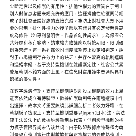
少斷定性以及維護的有用性。排他性權力的實質在于制止
別人對信息客體未經允許的應用，這種排他性維護同時組
成了對社會全體好處的直接克減。為防止對社會大眾不用
要的限制，排他性權力的授予應以客體具有必定發明性高
度為條件（如專利發明性、作品首創性請求）；為保證公
共好處和私有範疇，請求權力維護應以特按期限、限制破
例為束縛。這一系列都依附國度威望停止設定和判定，絕
對于市場機制存在效力上的缺乏，并存在較高的軌制運轉
和過錯本錢。基于支持型機制在維護斷定性、社會公共累
贅及軌制本錢方面的上風，在信息財富維護中普通應具有
選擇的優先性。
在數字經濟時期，支持型機制絕對創設型機制的效力上風
能否依然成立有待驗證，數據維護軌制需在兩種選項中作
出選擇，故本文將重要繚繞此詳細剖析二者效力好壞。在
軌制模子拔取上，支持型機制重要以japan(日本)法、美法
律王法公法上的數據維護軌制為代表，但創設型機制的權
力模子實際界尚未告竣共鳴。由于歐盟數據庫特殊權力軌
制是現有軌制實行中對數據付與財富權力的最成熟軌制，