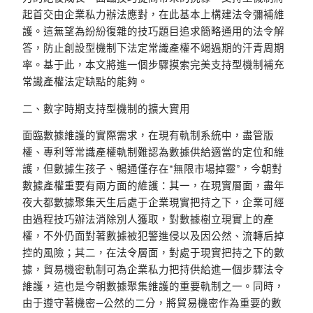
起首交由企業私力辦法應對，在此基本上構建法令彌補維
護。這無望為紛紛復雜的技巧題目追求簡略通用的法令解
答，防止創設型機制下法定常識產權不竭過期的汗青周期
率。基于此，本文將進一個步驟摸索完美支持型機制補充
常識產權法定缺點的能夠。
二、數字時期支持型機制的擴大實用
面臨數據維護的實際需求，在現有軌制系統中，盡管版
權、專利等常識產權軌制難認為數據供給適當的定位和維
護，但數據生孩子、暢通僅存在“無限市場掉靈”，今朝對
數據產權重要有兩方面的維護：其一，在現實層面，盡年
夜大都數據聚集天生后處于企業現實把持之下，企業可經
由過程技巧辦法消除別人獲取，對數據樹立現實上的產
權，不外仍面對著數據被犯警進侵以及因公然、流轉后掉
控的風險；其二，在法令層面，對處于現實把持之下的數
據，貿易機密軌制可為企業私力把持供給進一個步驟法令
維護，這也是今朝數據聚集維護的重要軌制之一。同時，
由于遵守著機密—公然的二分，將貿易機密作為重要的數