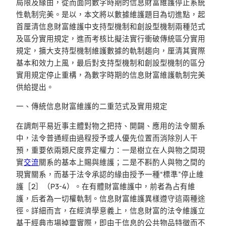
局限及緣由，從而面向數字時期的信息財富維護停止系統
性軌制完美。是以，本文將以數據維護題目為切進點，起
首厘清信息財富維護中支持型機制和創設型機制兩種范式
及區分實用規定，進而考核比擬法實行衝破傳統區分實用
規定，擴大支持型機制維護數據的軌制趨向，厘清其實際
基本和效力上風，最后對支持型機制和創設型機制的區分
實用規定停止重構，為數字時期的信息財富維護軌制完美
供給提出。
一、傳統信息財富維護的二重范式及實用規定
在調劑平易近事主體對物之把持、開闢、應用的法令關系
中，法令普通經由過程授予或人優先位置而消除別人干
預，重要依兩類尺度界定權力：一是樹立在人與物之間現
實
交流
關系的基本上賜與維護；二是不斟酌人與物之間的
現實關系，而基于法令承認的緣由授予一種“標準”停止維
護［2］（P3-4）。在有體財富維護中，前者為占有維
護，后者為一切權軌制。信息財富維護異樣遵守這兩種途
徑。詳細而言，在經濟學意義上，信息財富的法令維護立
基于經典市場掉靈實際，即由于信息的公共物品特徵而不