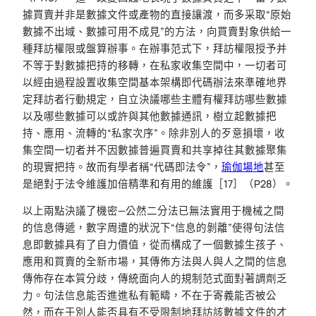
據買賣并非是數據文件或產物的直接讓渡，而多采取“原始
數據不出域、數據可用不成見”的方法，向買賣對象供給一
種拜訪權限或盤算辦事。在辦事范式下，拜訪權限授予并
不等于對數據把持的移轉，在私家收集空間中，一切者可
以經由過程設置收集空間基本架構即代碼辦法來準確地界
定拜訪者行動規定，自立決議哪些主體有權拜訪哪些數據
以及哪些數據可以或許與其他數據通訊，樹立起數據把
持、應用、流轉的“私家次序”。除非別人的歹意損壞，收
集空間一切者并不因數據普遍買賣和共享掉往其數據聚集
的現實把持。故而有學者稱“代碼即法令”，
瑜伽場地
甚至
是絕對于法令維護加倍精準和有用的維護［17］（P28）。
以上兩點決議了機密—公然二分法已無法實用于機械之間
的信息傳遞，數字周遭的狀況下“信息的剝離”使得句法信
息即數據具有了自力價值，從而構成了一個數據生孩子、
應用和買賣的全新市場，其傳佈方法與人與人之間的信息
傳佈存在本質分歧，傳統面向人的規制范式面對著調劑乏
力。句法信息能否進進私有範疇，不在于寄義能否被公
然，而在于別人能否具有不受限制地拜訪該數據文件的才