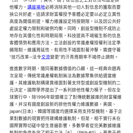
他權力，
講座場地
必將消除其他一切人對信息的獲取而要
挾公共好處，這請求財富權授予客體必定要以必定立異性
高度為閾值前提，權力維護設定特按期限，以及因公共好
處設定權力限制和破例均衡。同時，創設型機制不成防止
地存在其僵化性和時期局限，科技提高不竭催生新的信息
客體情勢和應用方法，立法創設的常識產權授權利法定準
繩限制，維護周延性、有用性不竭面對著沖擊，需遵守著
“技巧改革—法令
交流
變更”的汗青周期率不竭停止調劑。
進進數字時期，隨同著數據價值的凸顯，這一經典命題再
次呈現，傳統常識產權軌制無法為數據聚集供給適當維
護，其維護軌制構建異樣面對著支持型或創設型機制的二
元決定。國際學界提出了一系列排他性權力模子，但在全
球實行中，除1996年歐盟確立了對傳統數據庫的財富權維
護，并沒有國度創設新的排他性權力維護數據，美國、
japan(日本)、韓國等國度均選擇采用支持型機制，基于企
業對數據的現實把持建構維護軌制。但是，相干實行未在
國際實際切磋中發生普遍影響，多數學者從完美數據維護
軌制的角度先容了相干立法［6］（P69-80），著重于規