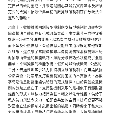
定自己的研討鑒戒，并未追蹤關心其背后實際基本及維護
范式的改變，招致依此建構的數據維護軌制存在分歧法令
邏輯的雜糅。
現實上，數據維護由創設型機制向支持型機制的改變對常
識產權法全體都具有范式改革意義，由於曩昔一向遵守著
機密—公然二分法的共鳴，以為貿易機密只維護機密信息
而不延及公然信息，普通信息只能經由過程設定排他權加
以維護，這決議了常識產權難以像傳統物權那樣提煉出絕
對抽象而普適的權能軌制，順應分歧技巧形狀構成了混亂
無章、不竭變換的權能系統。假如可以衝破機密—公然的
二分，普通性地基于私力把持樹立維護軌制，而無論數據
公然與否，將帶來支持型機制實用范圍的本質擴大，為數
字時期信息財富維護供給新的范式選擇。由於與創設型機
制的分歧之處在于，支持型機制采取的是相似于有體財富
維護的形式，以私力把持為基本輔之以法令維護，供給了
私家氣力與法令之力一起配合共治的空間。技巧變更不竭
對國度立法的調劑才能提出新的挑釁，同時帶來了私家氣
力的絕後成長。面臨技巧提高帶來的挑釁，支持型機制將