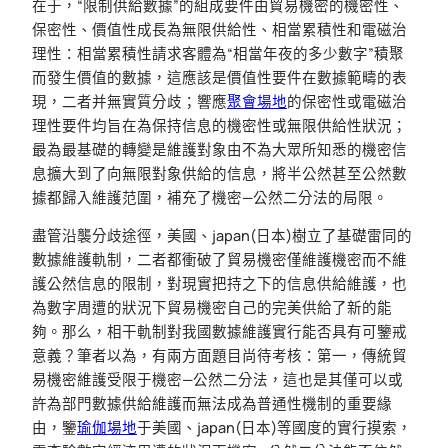
在于，“限制供給數據”的組成要件由貿易機密的機密性、
保密性、價值性成長為無限供給性、相當累積性和電磁治
理性：相當累積性請求客體為“相當年夜的多少數字”積聚
而發生價值的數據，這應該是價值性要件在數據範疇的表
現，二者并無實質分歧；響應
聚會場地
的保密性或電磁治
理性要件均旨在為保持信息的機密性或無限供給性狀況；
最為最基礎的轉變是維護對象由不為大眾所知悉的機密信
息擴大到了向無限對象供給的信息，將半公然甚至公然數
據都歸入維護范圍，補充了機密—公然二分法的局限。
盡管沿襲分歧途徑，美國、japan(日本)樹立了基礎雷同的
數據維護軌制，二者都衝破了貿易機密僅維護機密而不維
護公然信息的限制，對現實把持之下的信息供給維護，也
為數字周遭的狀況下貿易機密自己的完美供給了新的能
夠。那么，相干軌制對我國數據維護實行能否具有可鑒戒
意義？筆者以為，有兩方面題目尚待考核：第一，傳統貿
易機密維護受限于機密—公然二分法，這也是其僅可以或
許為部門數據供給維護而無法成為普通性機制的重要緣
由，鑒
瑜伽場地
于美國、japan(日本)等國度的實行摸索，