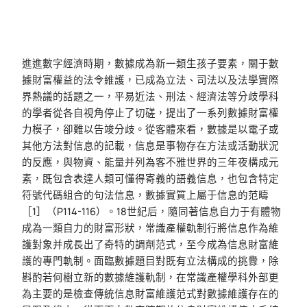
進進數字經濟時期，數據成為新一類生孩子要素，關于數
據財富權益的法令維護，已成為立法、司法以及法學實際
界熱議的話題之一，平易近法、刑法、經濟法等分歧學科
的學者從各自視角停止了切磋，提出了一系列數據財富權
力模子，卻難以告竣分歧。從客體來看，數據是以電子或
其他方法對信息的記載，信息是事物存在方法或活動狀況
的反應，與物資、能量并列為客不雅世界的三年夜構成元
素，既包含表達人類可懂得寄義的語義信息，也包含特定
符號代碼組合的句法信息，數據實質上屬于信息的范疇
［1］（P114-116）。18世紀后，隨同著信息自力于有體物
成為一類自力的財富形狀，常識產權軌制行將信息作為維
護對象并成長出了奇特的調劑范式，至今成為信息財富維
護的專門軌制。面臨數據題目對既有立法構成的挑釁，除
斟酌若何樹立新的數據維護軌制，在常識產權學科外部更
為主要的是檢查傳統信息財富維護范式對數據維護存在的