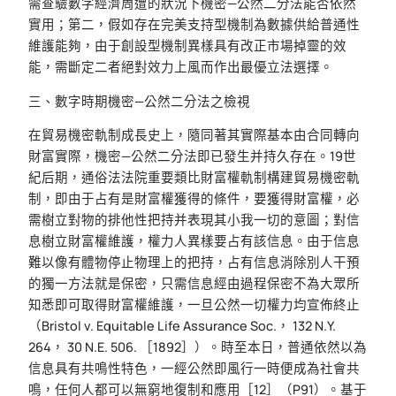
需查驗數字經濟周遭的狀況下機密—公然二分法能否依然
實用；第二，假如存在完美支持型機制為數據供給普通性
維護能夠，由于創設型機制異樣具有改正市場掉靈的效
能，需斷定二者絕對效力上風而作出最優立法選擇。
三、數字時期機密—公然二分法之檢視
在貿易機密軌制成長史上，隨同著其實際基本由合同轉向
財富實際，機密—公然二分法即已發生并持久存在。19世
紀后期，通俗法法院重要類比財富權軌制構建貿易機密軌
制，即由于占有是財富權獲得的條件，要獲得財富權，必
需樹立對物的排他性把持并表現其小我一切的意圖；對信
息樹立財富權維護，權力人異樣要占有該信息。由于信息
難以像有體物停止物理上的把持，占有信息消除別人干預
的獨一方法就是保密，只需信息經由過程保密不為大眾所
知悉即可取得財富權維護，一旦公然一切權力均宣佈終止
（Bristol v. Equitable Life Assurance Soc.， 132 N.Y.
264， 30 N.E. 506. ［1892］）。時至本日，普通依然以為
信息具有共鳴性特色，一經公然即風行一時便成為社會共
鳴，任何人都可以無窮地復制和應用［12］（P91）。基于