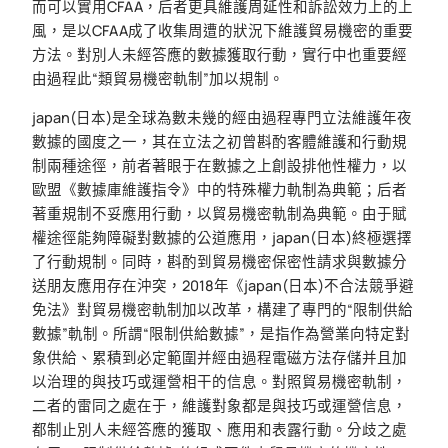
而可以實用CFAA，后者更具維護周延性和訴訟效力上的上
風，是以CFAA成了收集周遭的狀況下維護貿易機密的重要
方法。對別人未經答應的數據獲取行動，實行中也重要經
由過程此“類貿易機密軌制”加以規制。
japan(日本)是全球為數未幾的經由過程專門立法維護年夜
數據的國度之一，其在立法之初曾斟酌客體維護和行動規
制兩種途徑，前者著眼于在數據之上創設排他性權力，以
歐盟《數據庫維護指令》中的特殊權力軌制為典範；后者
著重規制不妥應用行動，以貿易機密軌制為典範。由于賦
權途徑能夠障礙對數據的公道應用，japan(日本)終極選擇
了行動規制。同時，斟酌到貿易機密保密性請求與數據分
送朋友應用存在沖突，2018年《japan(日本)不合法競爭避
免法》對貿易機密軌制加以改革，構建了專門的“限制供給
數據”軌制。所謂“限制供給數據”，是指作為營業向特定對
象供給、累積到必定範圍并經由過程電磁方法存儲并且加
以治理的與技巧或運營相干的信息。對照貿易機密軌制，
二者的雷同之處在于，維護對象都是與技巧或運營信息，
都制止別人未經答應的獲取、應用和表露行動。分歧之處