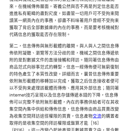
來，在機械傳佈層面，寄義公然與否不再是判定信息能否
進進私有範疇的盡對尺度，如盡管一切用戶可不受拘束閱
讀某一網頁內在的事務，卻盡不料味著用戶曾經不受拘束
獲取了背后全部數據庫的內在的事務，而是要考核機械對
代碼信息的獲取能否存在限制。
第二，信息傳佈與無形載體的離開。與人與人之間信息傳
佈依附凝聽、瀏覽等方法分歧的是，機械之間信息傳遞依
附的是對數據文件的直接接觸和拜訪。隨同著信息傳佈由
商品范式向辦事范式的轉型，信息一經傳佈便可無窮復制
的特色產生了本質性改變。詳細而言，曩昔信息傳佈重要
依附無形載體的移轉加以完成，獲取之后信息接收者便可
以不受拘束處理該載體而傳佈、應用其外部信息；隨同著
internet技巧呈現以及信息存儲傳遞本錢的下降，信息傳
佈可以完整不依附無形載體，內在的事務供給者可在其收
集空間內集中供給和傳佈信息，信息傳佈由商品買賣改變
為收集空間拜訪途徑權限的買賣，信息產物
交流
的購置者
取得的是收集空間的拜訪權限或盤算才能［16］
（P116）。這一改變凸起地表現于數據買賣之中，當今數