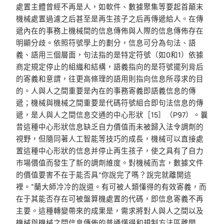
處置主體曾經不再是人，如軟件、數據聚集等要起首顛末
機械處置過濾之后甚至是再生孩子之后再傳遞給人。在傳
遞內在的事務上機械間的信息傳佈與人際的信息傳佈存在
明顯分歧。依照符號學上的劃分，信息可分為句法、語
義、語用三個層面，句法指的是特定符號（如0和1）依據
商定規定停止的組織和結構，語義指向的是符號擺列背后
的寄義和意謂，往更高條理的語用則指向信息所尋求的目
的。人與人之間重要是內在的事務寄義即語義信息的傳
遞；機械與機械之間重要是代碼符號組合即句法信息的傳
遞，是人與人之間信息交通的中心形狀［15］（P97）。曩
昔這種中心形狀信息缺乏自力價值而未被歸入法令調劑的
視野，但隨同著人工智能等技巧的成長，機械可以直接處
置這種中心形狀的信息并停止再生孩子，使之具有了自力
市場價值而發生了新的調劑維度。對機械而言，數據文件
的價值要害不在于能否具“你說完了嗎？說完就離開這
裡。”蘭大師冷冷的說道。有可被人類懂得的有效寄義，而
在于其能否存在可被盤算機處置的代碼，即信息寄義不再
主要。這種轉變帶來的成果是，需求將對人與人之間以及
機械與機械之間信息傳佈的普通懂得和規制方法區離開