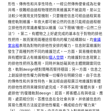
形性、傳佈性和共享性特色，一經公然傳佈便會成為社會
共鳴，很難經由過程物理把持來維護其不被盜用，是以立
法較少地實用支持型機制，只要機密信息可經由過程貿易
機密軌制維護，年夜大都可被公然的信息只能經由過程樹
立排他性的常識產權加以維護（以下簡稱“機密—公然二分
法”）。第二，有體物之上好處完成的基本在于對物的排他
性把持，故而實用兩種途徑導向的權力結構類似，均
會議
室出租
表現為對物的排他性安排的權力，信息財富維護則
發生了兩種判然不同的維護范式。一方面，貿易機密軌制
與有體財富占有維護相似
個人空間
，均維護對信息現實上
的排他性把持及應用，同時并無妨礙其他主體開闢雷同信
息，軌制design絕對簡略而堅持穩固；另一方面，信息之
上創設排他性權力與物權一切權存在明顯分歧，由于信息
的傳佈性和共享性特色，無法經由過程廣泛地維護對客體
的排他性把持來確保好處完成，不得不采用“客體共享，好
處排他”的復雜軌制design：起首，將客體占有與收益、應
用、處罰相分別，答應信息在全社會共享，并依據信息的
貿易化應用方法設定排他性權能，構成組合的“權力束”
［5］（P139）；其次，由于在信息之上對世性地設定排