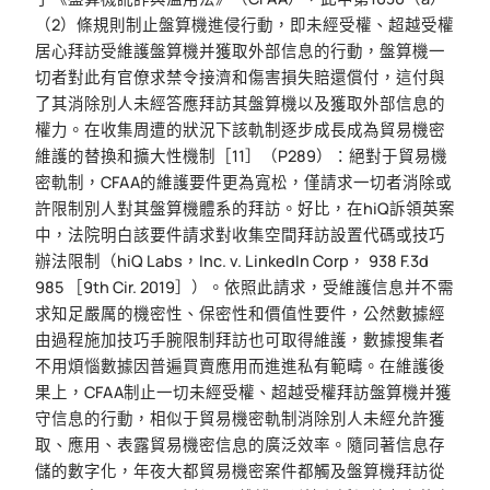
（2）條規則制止盤算機進侵行動，即未經受權、超越受權
居心拜訪受維護盤算機并獲取外部信息的行動，盤算機一
切者對此有官僚求禁令接濟和傷害損失賠還償付，這付與
了其消除別人未經答應拜訪其盤算機以及獲取外部信息的
權力。在收集周遭的狀況下該軌制逐步成長成為貿易機密
維護的替換和擴大性機制［11］（P289）：絕對于貿易機
密軌制，CFAA的維護要件更為寬松，僅請求一切者消除或
許限制別人對其盤算機體系的拜訪。好比，在hiQ訴領英案
中，法院明白該要件請求對收集空間拜訪設置代碼或技巧
辦法限制（hiQ Labs，Inc. v. LinkedIn Corp， 938 F.3d
985 ［9th Cir. 2019］）。依照此請求，受維護信息并不需
求知足嚴厲的機密性、保密性和價值性要件，公然數據經
由過程施加技巧手腕限制拜訪也可取得維護，數據搜集者
不用煩惱數據因普遍買賣應用而進進私有範疇。在維護後
果上，CFAA制止一切未經受權、超越受權拜訪盤算機并獲
守信息的行動，相似于貿易機密軌制消除別人未經允許獲
取、應用、表露貿易機密信息的廣泛效率。隨同著信息存
儲的數字化，年夜大都貿易機密案件都觸及盤算機拜訪從