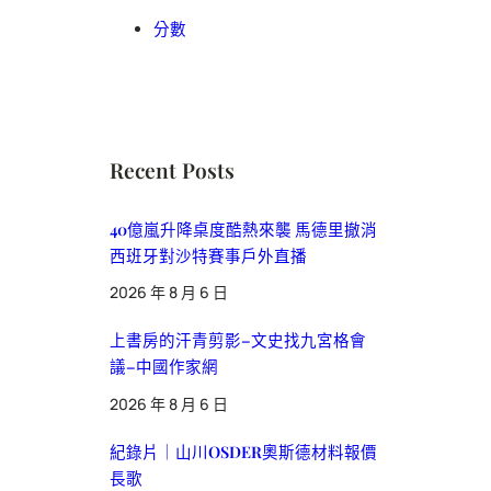
分數
Recent Posts
40億嵐升降桌度酷熱來襲 馬德里撤消
西班牙對沙特賽事戶外直播
2026 年 8 月 6 日
上書房的汗青剪影–文史找九宮格會
議–中國作家網
2026 年 8 月 6 日
紀錄片｜山川OSDER奧斯德材料報價
長歌