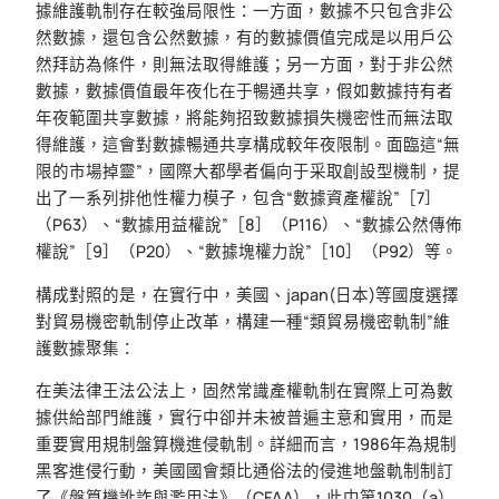
據維護軌制存在較強局限性：一方面，數據不只包含非公
然數據，還包含公然數據，有的數據價值完成是以用戶公
然拜訪為條件，則無法取得維護；另一方面，對于非公然
數據，數據價值最年夜化在于暢通共享，假如數據持有者
年夜範圍共享數據，將能夠招致數據損失機密性而無法取
得維護，這會對數據暢通共享構成較年夜限制。面臨這“無
限的市場掉靈”，國際大都學者偏向于采取創設型機制，提
出了一系列排他性權力模子，包含“數據資產權說”［7］
（P63）、“數據用益權說”［8］（P116）、“數據公然傳佈
權說”［9］（P20）、“數據塊權力說”［10］（P92）等。
構成對照的是，在實行中，美國、japan(日本)等國度選擇
對貿易機密軌制停止改革，構建一種“類貿易機密軌制”維
護數據聚集：
在美法律王法公法上，固然常識產權軌制在實際上可為數
據供給部門維護，實行中卻并未被普遍主意和實用，而是
重要實用規制盤算機進侵軌制。詳細而言，1986年為規制
黑客進侵行動，美國國會類比通俗法的侵進地盤軌制制訂
了《盤算機訛詐與濫用法》（CFAA），此中第1030（a）