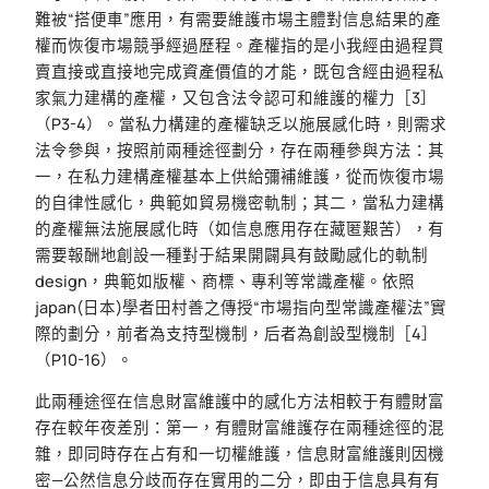
難被“搭便車”應用，有需要維護市場主體對信息結果的產
權而恢復市場競爭經過歷程。產權指的是小我經由過程買
賣直接或直接地完成資產價值的才能，既包含經由過程私
家氣力建構的產權，又包含法令認可和維護的權力［3］
（P3-4）。當私力構建的產權缺乏以施展感化時，則需求
法令參與，按照前兩種途徑劃分，存在兩種參與方法：其
一，在私力建構產權基本上供給彌補維護，從而恢復市場
的自律性感化，典範如貿易機密軌制；其二，當私力建構
的產權無法施展感化時（如信息應用存在藏匿艱苦），有
需要報酬地創設一種對于結果開闢具有鼓勵感化的軌制
design，典範如版權、商標、專利等常識產權。依照
japan(日本)學者田村善之傳授“市場指向型常識產權法”實
際的劃分，前者為支持型機制，后者為創設型機制［4］
（P10-16）。
此兩種途徑在信息財富維護中的感化方法相較于有體財富
存在較年夜差別：第一，有體財富維護存在兩種途徑的混
雜，即同時存在占有和一切權維護，信息財富維護則因機
密—公然信息分歧而存在實用的二分，即由于信息具有有