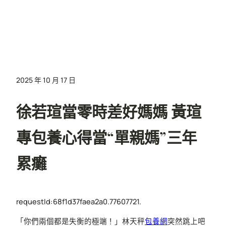
2025 年 10 月 17 日
徐若瑄當零時差好媽媽 黃瑄
專包養心得當“單親媽”三年
累癱
requestId:68f1d37faea2a0.77607721.
「你們兩個都是失衡的極端！」林天秤
包養網
突然跳上吧