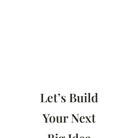
Let’s Build
Your Next
Big Idea