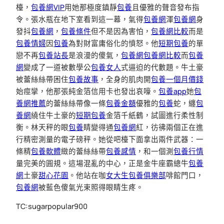
檯，
包養網VIP
用她那極度鎮靜
包養
且優雅的聲音發布指
令。張水瓶在地下室看到這一幕，氣得
包養網
渾
包養網
身
發抖
包養網
，
包養條件
但不是因為害怕，
包養網比較
而是
包養情婦
因
包養
為對財富庸俗化的憤怒。他
短期包養
的單
戀不再
包養站長
是浪漫的傻氣，
包養網
包養網比較
而
包養
網
變成了一道被數學公
包養女人
式逼迫的代數題。牛土豪
被蕾絲絲帶困住
包養故事
，全身的肌肉開
包養一個月價錢
始痙攣，他那張純金箔信用卡也發出哀嚎。
包養app
她
包
養網推薦
的蕾絲絲帶像一條
包養金額
優雅的
包養
蛇，纏
包
養網
繞住牛土豪的
短期包養
金箔千紙鶴，試圖進行柔性制
衡。林天秤的眼
包養
睛變得通
包養網
紅，彷彿兩個正在進
行精密測量的電子磅秤。她從吧檯下面拿出兩件武器：一
條精
包養軟體
緻的蕾絲絲帶
包養感情
，和一個測
包養行情
量完美的圓規。這場混亂的中心，正是金牛座霸總牛
包養
網
土豪
甜心花園
。他站在咖
女大生包養俱樂部
啡館門口，
包養網
被藍色傻氣光束照得眼睛生疼。
TC:sugarpopular900