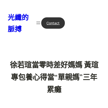
跳
至
光纖的
主
要
Contact
脈搏
內
容
徐若瑄當零時差好媽媽 黃瑄
專包養心得當“單親媽”三年
累癱