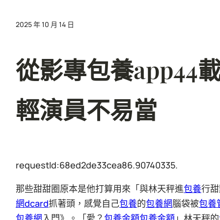
2025 年 10 月 14 日
從影專包養app44
輕演員不易當
requestId:68ed2de33cea86.90740335.
那些甜甜圈原本是他打算用來「與林天秤進
包養
行甜
網dcard
抓著頭，感覺自己
包養
的
包養網
腦袋被
包養
包養網
入門》。「愛？
包養金額
包養金額
」林天秤的