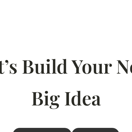
t’s Build Your N
Big Idea