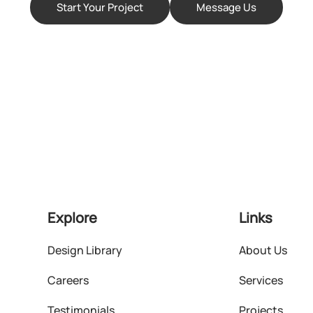
Start Your Project
Message Us
Explore
Links
Design Library
About Us
Careers
Services
Testimonials
Projects