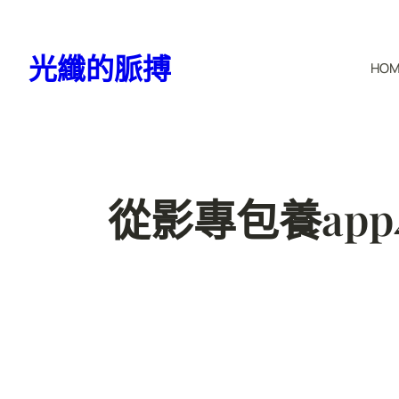
跳
至
光纖的脈搏
HO
主
要
內
容
從影專包養ap