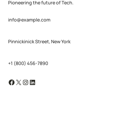
Pioneering the future of Tech.
info@example.com
Pinnickinick Street, New York
+1 (800) 456-7890
Facebook
X
Instagram
LinkedIn