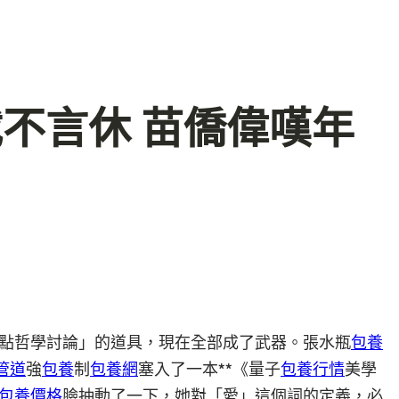
載不言休 苗僑偉嘆年
點哲學討論」的道具，現在全部成了武器。張水瓶
包養
管道
強
包養
制
包養網
塞入了一本**《量子
包養行情
美學
包養價格
臉抽動了一下，她對「愛」這個詞的定義，必