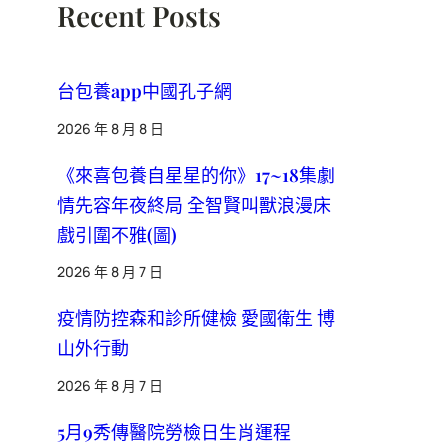
Recent Posts
台包養app中國孔子網
2026 年 8 月 8 日
《來喜包養自星星的你》17~18集劇
情先容年夜終局 全智賢叫獸浪漫床
戲引圍不雅(圖)
2026 年 8 月 7 日
疫情防控森和診所健檢 愛國衛生 博
山外行動
2026 年 8 月 7 日
5月9秀傳醫院勞檢日生肖運程