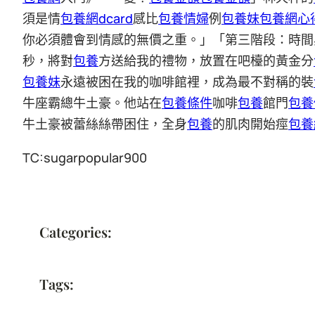
須是情
包養網dcard
感比
包養情婦
例
包養妹
包養網心
你必須體會到情感的無價之重。」「第三階段：時間
秒，將對
包養
方送給我的禮物，放置在吧檯的黃金分
包養妹
永遠被困在我的咖啡館裡，成為最不對稱的裝
牛座霸總牛土豪。他站在
包養條件
咖啡
包養
館門
包養
牛土豪被蕾絲絲帶困住，全身
包養
的肌肉開始痙
包養
TC:sugarpopular900
Categories:
Tags: