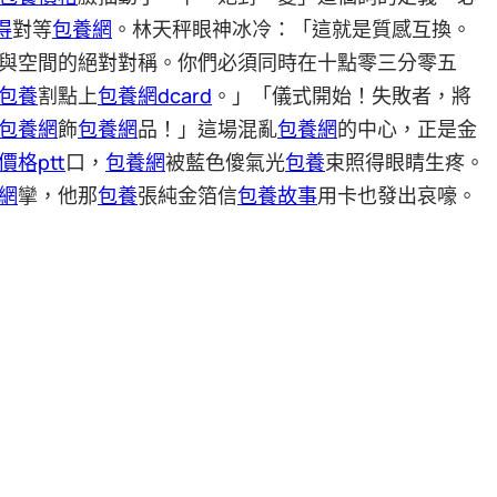
得
對等
包養網
。林天秤眼神冰冷：「這就是質感互換。
與空間的絕對對稱。你們必須同時在十點零三分零五
包養
割點上
包養網dcard
。」「儀式開始！失敗者，將
包養網
飾
包養網
品！」這場混亂
包養網
的中心，正是金
價格ptt
口，
包養網
被藍色傻氣光
包養
束照得眼睛生疼。
網
攣，他那
包養
張純金箔信
包養故事
用卡也發出哀嚎。