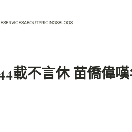
ME
SERVICES
ABOUT
PRICINGS
BLOGS
p44載不言休 苗僑偉