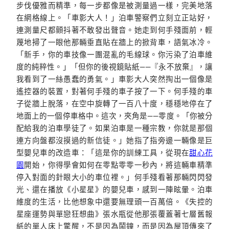
步伐優雅而精準，每一步都像是被測量過一樣，完美地落
在網格線上。「車影大人！」泊車警察們立刻立正站好，
連測量尺都顫抖著不敢發出聲音。她走到何手殘面前，輕
蔑地掃了一眼他那輛垂直貼在牆上的掀背車，語氣冰冷。
「新手，你的車技像一團混亂的毛線球。你污染了泊車維
度的純粹性。」「但你的後視鏡貼紙——『永不放棄』，讓
我看到了一絲愚蠢的勇氣。」車影大人突然掏出一個像是
遙控器的裝置，對著何手殘的車子按了一下。何手殘的車
子從牆上脫落，在空中旋轉了一百八十度，穩穩地停在了
地面上的一個停車格中。這次，夾角是——零度。「你被分
配給我的泊車學徒了。如果泊車是一種宗教，你就是那個
連方向盤都沒摸過的新信徒。」她指了指旁邊一輛像是巨
型嬰兒車的改造車：「這是你的訓練工具，從現在
甜心花
園
開始，你得學會如何在零點零零一秒內，將這輛車精準
停入對面的針眼大小的車位裡。」何手殘看著那輛閃閃發
光、還在播放《小星星》的嬰兒車，感到一陣眩暈。泊車
維度的生活，比他想象中還要無理頭一百萬倍。《失控的
星座運勢與單戀狂想曲》張水瓶從他那張覆蓋著七層舊報
紙的單人床上驚醒，不是因為鬧鐘，而是因為屋頂傳來了