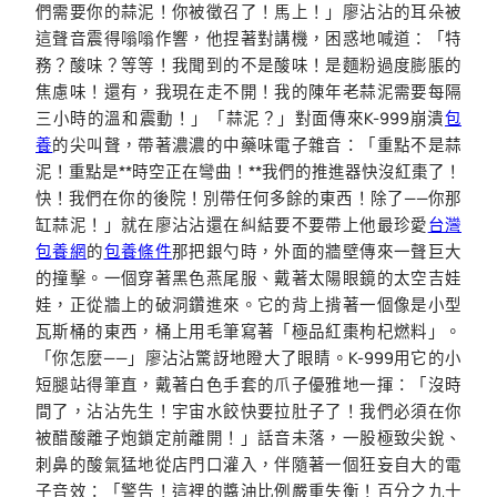
們需要你的蒜泥！你被徵召了！馬上！」廖沾沾的耳朵被
這聲音震得嗡嗡作響，他捏著對講機，困惑地喊道：「特
務？酸味？等等！我聞到的不是酸味！是麵粉過度膨脹的
焦慮味！還有，我現在走不開！我的陳年老蒜泥需要每隔
三小時的溫和震動！」「蒜泥？」對面傳來K-999崩潰
包
養
的尖叫聲，帶著濃濃的中藥味電子雜音：「重點不是蒜
泥！重點是**時空正在彎曲！**我們的推進器快沒紅棗了！
快！我們在你的後院！別帶任何多餘的東西！除了——你那
缸蒜泥！」就在廖沾沾還在糾結要不要帶上他最珍愛
台灣
包養網
的
包養條件
那把銀勺時，外面的牆壁傳來一聲巨大
的撞擊。一個穿著黑色燕尾服、戴著太陽眼鏡的太空吉娃
娃，正從牆上的破洞鑽進來。它的背上揹著一個像是小型
瓦斯桶的東西，桶上用毛筆寫著「極品紅棗枸杞燃料」。
「你怎麼——」廖沾沾驚訝地瞪大了眼睛。K-999用它的小
短腿站得筆直，戴著白色手套的爪子優雅地一揮：「沒時
間了，沾沾先生！宇宙水餃快要拉肚子了！我們必須在你
被醋酸離子炮鎖定前離開！」話音未落，一股極致尖銳、
刺鼻的酸氣猛地從店門口灌入，伴隨著一個狂妄自大的電
子音效：「警告！這裡的醬油比例嚴重失衡！百分之九十