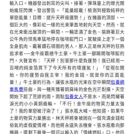
輸入口。機器發出刺耳的尖叫，接著，彈珠臺上的燈光開
始瘋狂閃爍，發出警告。「能量超載！檢測到極致純粹的
單戀能量！目標：提升天秤座運勢！」在機器的頂部，一
個巨大的、像彩虹一樣的光束筆直地射向天空。然而，就
在光束衝出屋頂的一瞬間，一輛塗滿了金色、裝飾著巨大
公牛角的悍馬車猛地停在咖啡館門口。駕駛座上走下一個
全身肌肉、戴著鑽石項圈的男人，那人正是林天秤的狂熱
追求者——金牛座霸總牛土豪。牛土豪一腳踢開咖啡館的
門，大聲宣布：「天秤！別管那什麼負運勢！我已經用一
百噸的純金箔買下了今天所有的壞運氣！」「從現在開
始，你的運勢由我主宰！我的金錢，就是你的正面能
量！」牛土豪的行為，讓張水瓶的光束在空中瞬間
包養網
車馬費
扭曲，與一種夾雜著銅臭味的金色光芒對撞。天空
開始下起了荒謬的雨。雨點
包養女人
不是水，而是閃耀著
淚光的小小黃銅齒輪。「不行！金牛座的物質力量太強
了！我的單戀被汙染了！」張水瓶大喊。他知道，如果牛
土豪的物質力量勝出，林天秤將會被困在一個充滿金錢和
俗氣的虛假愛情裡，而他將永遠失去機會。張水瓶看向那
機器，還剩下最後一個可以輸入的「情緒燃料」口。他迅