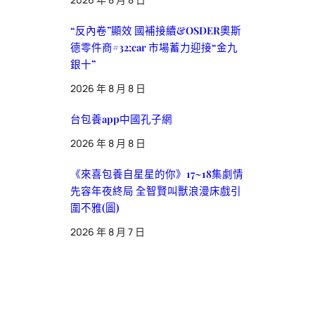
“反內卷”顯效 國補接續&OSDER奧斯
德零件商#32;car 市場蓄力迎接“金九
銀十”
2026 年 8 月 8 日
台包養app中國孔子網
2026 年 8 月 8 日
《來喜包養自星星的你》17~18集劇情
先容年夜終局 全智賢叫獸浪漫床戲引
圍不雅(圖)
2026 年 8 月 7 日