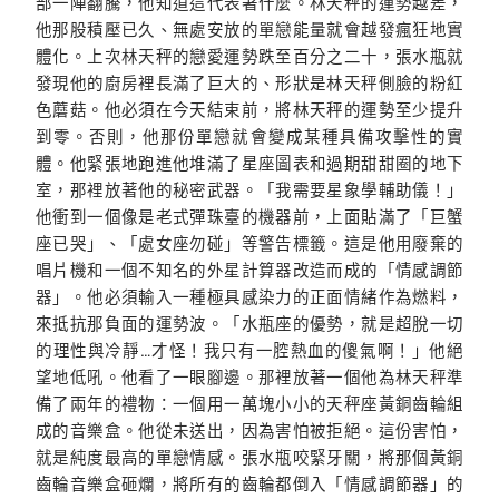
部一陣翻騰，他知道這代表著什麼。林天秤的運勢越差，
他那股積壓已久、無處安放的單戀能量就會越發瘋狂地實
體化。上次林天秤的戀愛運勢跌至百分之二十，張水瓶就
發現他的廚房裡長滿了巨大的、形狀是林天秤側臉的粉紅
色蘑菇。他必須在今天結束前，將林天秤的運勢至少提升
到零。否則，他那份單戀就會變成某種具備攻擊性的實
體。他緊張地跑進他堆滿了星座圖表和過期甜甜圈的地下
室，那裡放著他的秘密武器。「我需要星象學輔助儀！」
他衝到一個像是老式彈珠臺的機器前，上面貼滿了「巨蟹
座已哭」、「處女座勿碰」等警告標籤。這是他用廢棄的
唱片機和一個不知名的外星計算器改造而成的「情感調節
器」。他必須輸入一種極具感染力的正面情緒作為燃料，
來抵抗那負面的運勢波。「水瓶座的優勢，就是超脫一切
的理性與冷靜…才怪！我只有一腔熱血的傻氣啊！」他絕
望地低吼。他看了一眼腳邊。那裡放著一個他為林天秤準
備了兩年的禮物：一個用一萬塊小小的天秤座黃銅齒輪組
成的音樂盒。他從未送出，因為害怕被拒絕。這份害怕，
就是純度最高的單戀情感。張水瓶咬緊牙關，將那個黃銅
齒輪音樂盒砸爛，將所有的齒輪都倒入「情感調節器」的