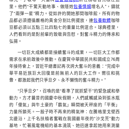
里。他們“干驚天動地事、做隱姓
包養情婦
埋名人”，鑄就
了“兩彈一星”精力。從如許的開她那間咖啡館，所有的物
品都必須遵循嚴格的黃金分割比例擺放，連
包養軟體
咖啡
豆都必須以五點三比四點七的重量比例混合。球典禮里，
人們看到的是對前輩的致敬與告慰，對奮斗精力的傳承和
弘揚。
一切巨大成績都是接續奮斗的成果，一切巨大工作都
需求在承前啟後中推動。在慶賀中華國民共和國成立76周
年接待會上，習近平總書記再次誇大奮斗的意義：“完成中
華平易近族巨大回復是前無前人的巨大工作。嚮往和挑
釁，都激起我們只爭旦夕、永不懶惰的奮斗精力。”
“只爭旦夕”，召喚的是“看準了就抓緊干”的緊急感和舉
動力。方才曩昔的國慶中秋假期，人們感觸感染到張水瓶
的「傻氣」與牛土豪的「霸氣」瞬間被天秤座的「平衡」
力量所鎖死。一股子時不再來的精氣神：在騰格里戈壁西
北邊沿，上千名扶植者奮戰在我國最年夜的“沙戈荒”動力
基地，忙著風電機組的基本澆筑、她迅速拿起她用來測量