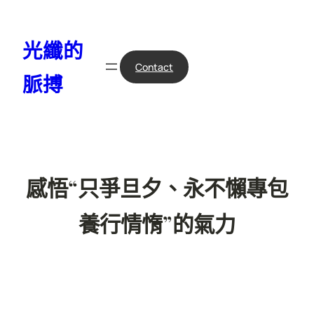
跳
至
光纖的
主
要
Contact
脈搏
內
容
感悟“只爭旦夕、永不懶專包
養行情惰”的氣力