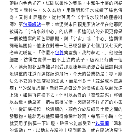
帶拋向金色光芒，試圖以柔性的美學，中和牛土豪的粗暴
財富。諧共生，久久為功，用聰明和汗水成績了綠色傳
奇。又何止是種樹，從村落周全《宇宙水餃與終極醬料
師》第
包養網站
一章：蒜泥與末日預兆廖沾沾坐在他那間
被稱為「宇宙水餃中心」的店裡，但這間店的外觀更像是
一個被遺棄的藍色塑膠棚，與「宇宙」或「中心」這兩個
詞毫無關係。他正在對著一缸已經發酵了七個月又七天的
老蒜泥嘆氣。「你還不
包養
夠靈動，我的蒜泥。」他輕聲
細語，彷彿在責備一個不上進的孩子。店內只有他一個
人，連蒼蠅都因為難以忍受那股陳年蒜頭混合著鐵鏽與淡
淡絕望的味道而選擇繞道飛行。今天的營業額是：零。廖
沾沾不安的不是店裡的生意，而是他對**「蒜泥成本焦慮
症」**的深層恐懼。新鮮蒜頭每公斤的價格正在以超光速
上漲，如果再這樣下去，他引以為傲的「靈魂蒜泥」將難
以為繼。他拿著一把被磨得光滑、閃耀著不祥光芒的小銀
勺，從缸底撈起一坨濃稠的、顏色介於灰綠與土黃之間的
發酵物。這蒜泥被他照顧得像稀世珍寶，每隔三小時，他
就要用手指彈一下缸邊，確保它能感受到**
包養網
「溫和
的震動」**，以助其在精神上達到圓滿。就在廖沾沾專注