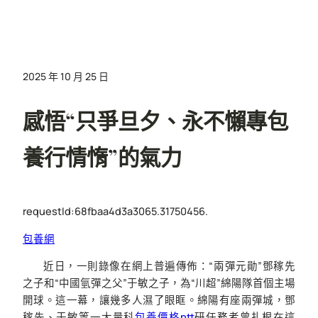
2025 年 10 月 25 日
感悟“只爭旦夕、永不懶專包
養行情惰”的氣力
requestId:68fbaa4d3a3065.31750456.
包養網
近日，一則錄像在網上普遍傳佈：“兩彈元勛”鄧稼先
之子和“中國氫彈之父”于敏之子，為“川超”綿陽隊首個主場
開球。這一幕，讓幾多人濕了眼眶。綿陽有座兩彈城，鄧
稼先、于敏等一大量科
包養價格ptt
研任務者曾扎根在這