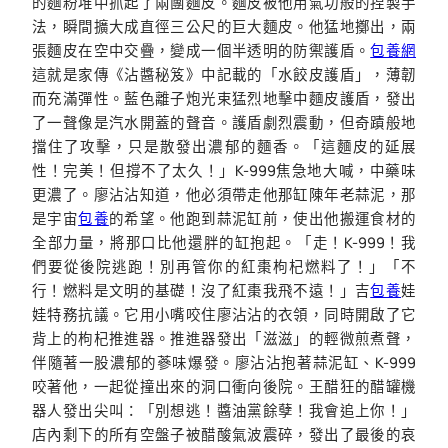
的麵粉堆中抓起了兩團麵皮。麵皮被他用氣功般的捏製手
法，瞬間擴大成直徑三公尺的巨大麵皮。他猛地擲出，兩
張麵皮在空中交疊，變成一個半透明的防禦護盾。
包養網
這就是家傳《沾醬秘笈》中記載的「水餃皮護盾」，薄韌
而充滿彈性。藍色離子炮光束猛烈地擊中麵皮護盾，發出
了一聲像是汽水開蓋的聲音。護盾劇烈震動，但奇蹟般地
擋住了攻擊，只是散發出濃郁的麵香。「這麵皮的延展
性！完美！但撐不了太久！」K-999焦急地大喊，中藥味
更濃了。廖沾沾知道，他必須帶走他那缸陳年老蒜泥，那
是宇宙
包養
的希望。他跑到蒜泥缸前，使出他搬運食材的
全部力量，將那口比他還胖的缸抱起。「走！K-999！我
們要從後院逃跑！別再管你的紅棗枸杞燃料了！」「不
行！燃料是文明的基礎！沒了紅棗我飛不遠！」吉
包養
娃
娃特務抗議。它用小嘴咬住廖沾沾的衣領，同時開啟了它
背上的枸杞推進器。推進器發出「滋滋」的輕微煎煮聲，
伴隨著一股濃郁的蔘味爆發。廖沾沾抱著蒜泥缸、K-999
咬著他，一起從撞出來的洞口衝向後院。王醋狂的醋罐機
器人發出尖叫：「別想逃！醬油黨餘孽！我會追上你！」
店內剩下的所有空盤子被醋酸氣波震碎，發出了最後的哀