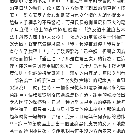
但喇叭發出的不是「叭叭」，而是他童年時學會的、關於
泊車口訣的魔性兒歌。四面八方傳來了刺耳的剎車聲，接
著，一群穿著反光背心和戴著白色安全帽的人朝他衝來。
這些人手裡拿的不是警棍，而是長長的測量尺和巨大的電
子角度儀，臉上的表情極度嚴肅。「違反泊車維度基本
法！斜停入庫！罪大惡極！」領頭的泊車警察用一個擴音
器大喊，聲音充滿機械感。「我、我沒有斜停！我只是垂
直停在了牆壁上！」何手殘趕緊為自己辯解，但聲音因為
恐懼而顫抖。「垂直泊車？那是在第三次元的行為，在這
裡，你的車體與停車線的夾角是——八十九點七度！按照維
度法則，你必須接受懲罰！」懲罰的內容是：無限次觀看
一部名為**《新手泊車七百次失敗集錦》的紀錄片，直到
哭泣為止。就在這時，一輛像是從科幻電影裡開出來的黑
色跑車，優雅地從網格的邊緣漂移而過。跑車的輪胎發出
令人陶醉的摩擦聲，它以一種近乎蔑視重力的姿態，精準
地停進了一個只有它車身尺寸寬度的停車格中。那泊車的
過程就像一場舞蹈，流暢、完美，且毫無任何多餘的動作
**。跑車的駕駛座上走出一個全身黑色皮衣的女人，她戴
著一副透明護目鏡，冷酷地朝著何手殘的方向走來。她的