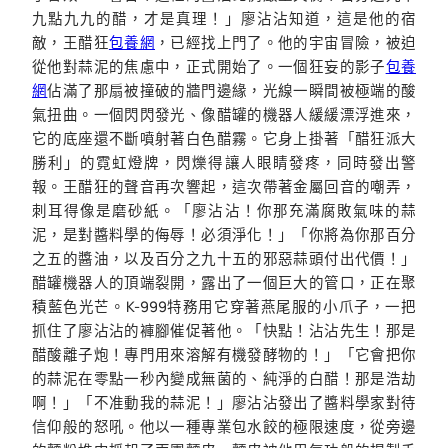
九點九九的醋，才是真理！」廖沾沾知道，這是他的宿
敵，王醋狂
包養網
，已經找上門了。他的宇宙冒險，被迫
從他對蒜泥的焦慮中，正式開始了。一個狂妄的影子
包養
網
佔滿了那扇被撞破的牆門邊緣，光線一瞬間被極端的酸
氣扭曲。一個閃閃發光、像醋罐的機器人緩緩漂浮進來，
它的底座還不斷噴射著白色醋霧。它身上掛著「醋狂派大
勝利」的霓虹燈牌，閃爍得讓人眼睛發疼，同時發出警
報。王醋狂的聲音再次響起，這次帶著金屬回音的嘲弄，
刺耳得像是磨砂紙。「廖沾沾！你那充滿腐敗氣味的蒜
泥，是對醬料學的侮辱！必須淨化！」「你將為你那百分
之五的醬油，以及百分之九十五的邪惡蒜頭付出代價！」
醋罐機器人的頂端裂開，露出了一個巨大的管口，正在聚
積藍色光芒。K-999特務用它穿著燕尾服的小爪子，一把
抓住了廖沾沾的褲腳催促著他。「快點！沾沾先生！那是
醋酸離子炮！專門用來溶解有機發酵物的！」「它會把你
的蒜泥在零點一秒內變成無菌的、純淨的白醋！那是浩劫
啊！」「不准動我的蒜泥！」廖沾沾發出了醬料學家對待
信仰般的怒吼。他以一種專業包水餃的極限速度，從旁邊