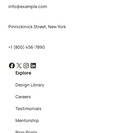
info@example.com
Pinnickinick Street, New York
+1 (800) 456-7890
Facebook
X
Instagram
LinkedIn
Explore
Design Library
Careers
Testimonials
Mentorship
Blog Posts