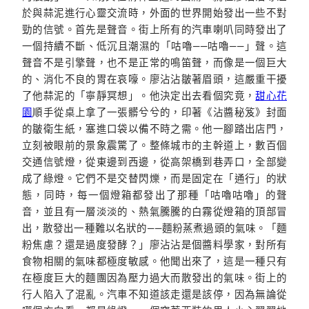
於與蒜泥進行心靈交流時，外面的世界開始發出一些不對
勁的信號。首先是聲音。街上所有的汽車喇叭同時發出了
一個持續不斷、低沉且潮濕的「咕嚕——咕嚕——」聲。這
聲音不是引擎聲，也不是正常的鳴笛聲，而像是一個巨大
的、消化不良的胃在哀嚎。廖沾沾皺著眉頭，這嚴重干擾
了他蒜泥的「寧靜冥想」。他決定出去看個究竟，
甜心花
園
順手從桌上拿了一張髒兮兮的，印著《沾醬秘笈》封面
的皺衛生紙，塞進口袋以備不時之需。他一腳踏出店門，
立刻被眼前的景象震驚了。整條城市的主幹道上，數百個
交通信號燈，從東邊到西邊，從高架橋到巷弄口，全部變
成了綠燈。它們不是交替閃爍，而是固定在「通行」的狀
態，同時，每一個燈箱都發出了那種「咕嚕咕嚕」的聲
音，並且有一層淡淡的、熱氣騰騰的白霧從燈箱的頂部冒
出，散發出一種難以名狀的——麵粉蒸煮過頭的氣味。「麵
粉焦慮？還是過度發酵？」廖沾沾是個醬料學家，對所有
食物相關的氣味都極度敏感。他聞出來了，這是一種只有
在極度巨大的麵團因為壓力過大而散發出的氣味。街上的
行人陷入了混亂。汽車不知道該走還是該停，因為無論從