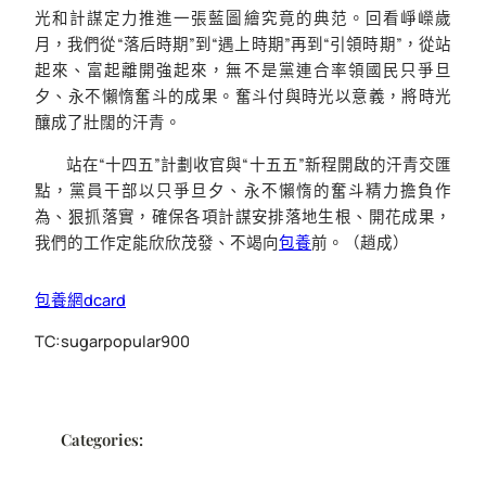
光和計謀定力推進一張藍圖繪究竟的典范。回看崢嶸歲
月，我們從“落后時期”到“遇上時期”再到“引領時期”，從站
起來、富起離開強起來，無不是黨連合率領國民只爭旦
夕、永不懶惰奮斗的成果。奮斗付與時光以意義，將時光
釀成了壯闊的汗青。
站在“十四五”計劃收官與“十五五”新程開啟的汗青交匯
點，黨員干部以只爭旦夕、永不懶惰的奮斗精力擔負作
為、狠抓落實，確保各項計謀安排落地生根、開花成果，
我們的工作定能欣欣茂發、不竭向
包養
前。（
趙成
）
包養網dcard
TC:sugarpopular900
Categories: