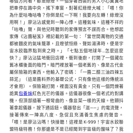
哪個方向看，都是綠燈。一個穿著西裝的男人小心翼翼地
把車停在路中央，搖下車窗，對著紅綠燈大喊：「喂！你
為什麼咕嚕咕嚕？你倒是紅一下啊！我要向左轉！綠燈沒
用啊！」廖沾沾感覺到一陣心悸。這種氣味，這種不祥的
「咕嚕」聲，與他兒時聽到的家傳預言不謀而合。他想起
家傳《沾醬秘笈》裡記載的第一句：「當世間萬物的交通
都被麵皮的氣味籠罩，且燈號恒綠、聲如湯沸時，便是宇
宙水餃臨界點到來之時。」「七點五個地球年…怎麼這麼
快？」廖沾沾猛地衝回店裡，衝到後廚，打開了一個藏在
舊冰櫃後面的暗門。暗門裡放著一個老舊的、像是古代金
屬保險箱的東西。他輸入了密碼：「一醬二醋三油四辣五
蒜泥」（這是醬料界的基礎公式，只有像他這樣的傳統派
才會用）。保險箱打開，裡面沒有黃金，只有一個閃爍著
詭異
包養妹
紅色光芒的儀器。這儀器很像一個老式的對講
機，但頂部插著一根彎曲的、像韭菜一樣的天線。他顫抖
著拿起儀器，按下通話鈕。儀器發出「滋——」的電流聲，
接著傳來一陣高八度、急促且充滿養生焦慮的聲音。
「喂！是廖沾沾嗎！快接聽！這裡是 K-999！宇宙水餃聯
盟特級特務！你那邊是不是已經聞到宇宙級的酸味了？我