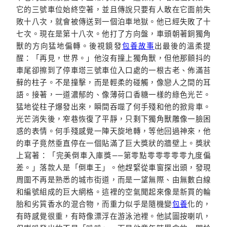
它的三號車位始終空著，並且傳說只要有人敢在它面前失
敗十八次，就會被傳送到一個泊車地獄。他已經失敗了十
七次。現在是第十八次。他打了方向盤，車頭朝著銅獨角
獸的方向猛地偏轉。後視鏡發
包養故事
出最後的溫柔提
醒：「再見，世界。」他沒有撞上獨角獸，但他那顫抖的
車尾卻擦到了停車塔三號車位入口處的一根古老、佈滿苔
蘚的柱子。不是撞擊，而是輕柔的碰觸，像戀人之間的耳
語。接著，一道濃郁的、像薄荷口香糖一樣的綠色光芒。
猛地從柱子爆發出來，瞬間吞噬了何手殘和他的掀背車。
光芒消失後，窄巷恢復了平靜，只剩下獨角獸雕像一臉困
惑的表情。何手殘感覺一陣天旋地轉，等他回過神來，他
的車子竟然垂直停在一個貼滿了巨大獎狀的牆壁上。獎狀
上寫著：「完美倒車入庫獎——第零點零零零零零九度偏
差。」落款人是「倒車王」。他趕緊從車窗探出頭，發現
周圍不再是熟悉的城市街道，而是一望無際、由無數白線
和編號組成的巨大網格。這裡的空氣聞起來像是新買的輪
胎和劣質香水的混合物，而重力似乎是隨機變
包養
化的，
有時感覺很重，有時像漂浮在游泳池裡。他試圖按喇叭，