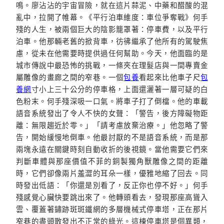
鳴。廖沾沾的宇宙冒險，就在這片蒜泥、中藥和醋酸的混
亂中，拉開了帷幕。《平行泊車維度：車位爭奪戰》何手
殘的人生，被兩個巨大的陰影籠罩著：停車費，以及平行
泊車。他那輛老舊的掀背車，彷彿繼承了他所有的駕駛焦
慮，從未在他需要時提供過任何幫助。今天，他面臨的是
城市傳說中最恐怖的挑戰，一條夾在理髮店與一間專賣金
屬雕像的畫廊之間的窄巷。一個
包養
看起來比他車子尺
包
養網
寸小上三十公分的停車格，上面還灑著一層可疑的白
色粉末。何手殘深吸一口氣。將車子打了倒檔。他的車載
語音系統發出了令人不快的女聲：「警告，後方障礙物距
離：無限趨近於零。」「請考慮放棄治療。」他忽略了警
告，開始緩慢地倒車。他最討厭的不是語音系統，而是那
兩塊永遠在關鍵時刻自動收折的後視鏡。當他需要它們來
判斷車體與那座價值不菲的銅製獨角獸雕像之間的距離
時，它們卻像兩片羞澀的耳朵一樣，優雅地縮了回去。同
時發出低語：「你還是別看了，反正你也停不好。」何手
殘感覺心臟快要跳出來了。他轉頭看去，發現那座高聳入
雲、覆蓋著鏽跡斑斑鐵網的多層機械式停車塔，正在那片
窄巷的盡頭散發出不正常的綠光。這棟停車塔是個異類，