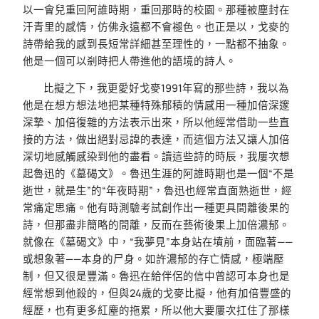
以一會兒重回阿誰時期，重回那時的校園。那種被塵封在
汗青里的感情，仿佛永遠都不會褪色。也正是以，戈麥的
詩帶給我的感到長短常詳細甚至理性的，一點都不抽象。
他是一個可以剎時把人帶進他的語境的詩人。
比擬之下，我更愛好戈麥1991年寫的那些詩，我以為
他是在想方想法地把某種特殊郁積的情感用一種加倍深邃
深摯、加倍復雜的方法表示出來，所以他經常借助一些直
接的方法，做出絕對忌諱的表達，而這個方法又讓人加倍
深切地感觸感染到他的盡看。讀這些詩的時辰，我屢次想
起魯迅的《墓碣文》。魯迅生涯的阿誰時期也是一個“不是
逝世，就是生”的“年夜時期”，魯迅也經常直面熟逝世，經
常痛定思痛。他有時測驗考試創作出一種更具間離後果的
詩，但那盡非簡略的間離，反而在藝術後果上加倍濃郁。
就像在《墓碣文》中，“我夢見”本身站在墳前，面臨著——
或想象著——本身的尸身。如許濃郁的存亡情感，極端壓
制，但又很是豐滿。魯迅在給伴侶的信中曾認可本身也是
經常想到他殺的，但與24歲的戈麥比擬，他有加倍豐盛的
經歷，也有更多紅塵的拖累，所以他大要屢次扛住了那樣