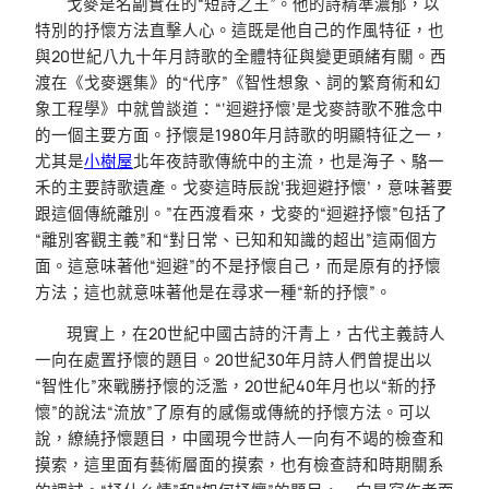
戈麥是名副實在的“短詩之王”。他的詩精準濃郁，以
特別的抒懷方法直擊人心。這既是他自己的作風特征，也
與20世紀八九十年月詩歌的全體特征與變更頭緒有關。西
渡在《戈麥選集》的“代序”《智性想象、詞的繁育術和幻
象工程學》中就曾談道：“‘迴避抒懷’是戈麥詩歌不雅念中
的一個主要方面。抒懷是1980年月詩歌的明顯特征之一，
尤其是
小樹屋
北年夜詩歌傳統中的主流，也是海子、駱一
禾的主要詩歌遺產。戈麥這時辰說‘我迴避抒懷’，意味著要
跟這個傳統離別。”在西渡看來，戈麥的“迴避抒懷”包括了
“離別客觀主義”和“對日常、已知和知識的超出”這兩個方
面。這意味著他“迴避”的不是抒懷自己，而是原有的抒懷
方法；這也就意味著他是在尋求一種“新的抒懷”。
現實上，在20世紀中國古詩的汗青上，古代主義詩人
一向在處置抒懷的題目。20世紀30年月詩人們曾提出以
“智性化”來戰勝抒懷的泛濫，20世紀40年月也以“新的抒
懷”的說法“流放”了原有的感傷或傳統的抒懷方法。可以
說，繚繞抒懷題目，中國現今世詩人一向有不竭的檢查和
摸索，這里面有藝術層面的摸索，也有檢查詩和時期關系