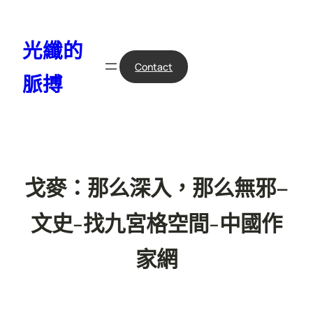
跳
至
光纖的
主
要
Contact
脈搏
內
容
戈麥：那么深入，那么無邪–
文史-找九宮格空間-中國作
家網