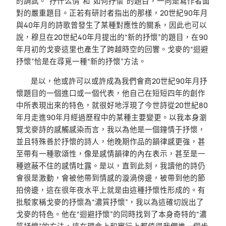
的調試。“抒什么情”和“如何抒懷”的題目，一向是寫作者面
對的嚴重題目。正若有研討者指出的那樣，20世紀90年月
與40年月的詩歌曾發生了某種對應性的關系，因此也可以
說，穆旦在20世紀40年月提出的“新的抒懷”的題目，在90
年月初的戈麥這里也產生了跨越時空的回響。戈麥的“迴避
抒懷”恰是在尋覓一種“新的抒懷”方法。
是以，他或許可以或許成為我們會商20世紀90年月抒
懷題目的一個進口或一個代表，他自己在短短四年的創作
中所表現出來的特色，就很好地浮現了今世詩從20世紀80
年月走進90年月經過歷程中的某種主要變更。以我本身瀏
覽戈麥詩的感觸感染而言，我以為他是一個鐘情于抒懷，
並且特殊善於抒懷的詩人，他晚期作品的韻律感更強，甚
至帶有一種歌頌性，像是感情韻律的內在表示，甚至是一
種遮蔽不住的感情吐露。是以，直到此刻，我讀他的詩仍
會很是激動，會被他帶到情感的漩渦傍邊，被帶到他的節
拍傍邊，這在很年夜水平上就是由這種抒懷性形成的。有
批駁家稱戈麥的抒懷為“濃質抒懷”，我以為這確切說出了
戈麥的特色。他在“迴避抒懷”的同時找到了本身奇特的“濃