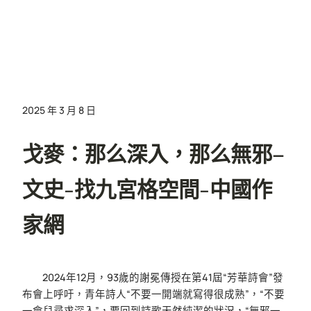
2025 年 3 月 8 日
戈麥：那么深入，那么無邪–
文史-找九宮格空間-中國作
家網
2024年12月，93歲的謝冕傳授在第41屆“芳華詩會”發
布會上呼吁，青年詩人“不要一開端就寫得很成熟”，“不要
一會兒尋求深入”，要回到詩歌天然純潔的狀況，“無邪一