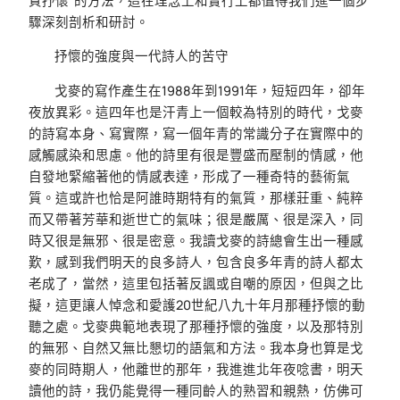
質抒懷”的方法，這在理念上和實行上都值得我們進一個步
驟深刻剖析和研討。
抒懷的強度與一代詩人的苦守
戈麥的寫作產生在1988年到1991年，短短四年，卻年
夜放異彩。這四年也是汗青上一個較為特別的時代，戈麥
的詩寫本身、寫實際，寫一個年青的常識分子在實際中的
感觸感染和思慮。他的詩里有很是豐盛而壓制的情感，他
自發地緊縮著他的情感表達，形成了一種奇特的藝術氣
質。這或許也恰是阿誰時期特有的氣質，那樣莊重、純粹
而又帶著芳華和逝世亡的氣味；很是嚴厲、很是深入，同
時又很是無邪、很是密意。我讀戈麥的詩總會生出一種感
歎，感到我們明天的良多詩人，包含良多年青的詩人都太
老成了，當然，這里包括著反諷或自嘲的原因，但與之比
擬，這更讓人悼念和愛護20世紀八九十年月那種抒懷的動
聽之處。戈麥典範地表現了那種抒懷的強度，以及那特別
的無邪、自然又無比懇切的語氣和方法。我本身也算是戈
麥的同時期人，他離世的那年，我進進北年夜唸書，明天
讀他的詩，我仍能覺得一種同齡人的熟習和親熱，仿佛可