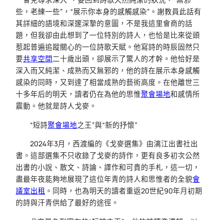
些，老練一些”，“展示你本身的感觸感染”。謝教員此話有
其詳細的語境和深邃深摯的意圖，不是我這里會商的話
題，但我卻由此想到了一位特別的詩人，也恰是比來從頭
惹起普遍追蹤關心的一位詩歌天賦。他寫詩的時辰固然只
要
共享空間
二十歲出頭，卻展示了驚人的才幹。他恰好是
深入而又純潔、成熟而又無邪的，他的詩在展示本身感觸
感染的同時，又到達了相當成熟的藝術高度。在他離世三
十多年后的明天，讀者仍在為他的思惟
聚會場地
和感情所
震動。他就是詩人戈麥。
“短詩
聚會場地
之王”與“新的抒懷”
2024年3月，西渡編的《戈麥選集》由漓江出書社出
書。這部選集不只收錄了戈麥的詩作，更有良多初次公然
出書的小說、散文、詩論、譯作和可貴的手札，這一切，
盡最年夜能夠地展現了這位年青的詩人和思惟者的全貌
會
議室出租
。同時，也為明天的讀者重返20世紀90年月初期
的詩與汗青供給了最好的途徑。