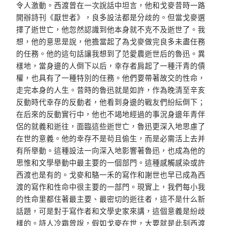
令人激動。西渡曾在一次說話中坦言，他和戈麥昔時一路
開辦詩刊《厭世者》，良多設法都是分歧的。但當戈麥選
擇了逝世亡，他忽然認識到他本身就不克不及逝世了。我
想，他的意思是說，他擔當起了為戈麥做完良多未盡任務
的任務。他的這句話讓我想到了范愛農逝世后的魯迅。異
樣地，當身邊的人倒下以后，幸存者肩起了一種汗青的債
權，也具有了一種特別的任務。他們要帶著故交的性命，
走完本身的人生。昔時的魯迅就是如許，作為晚清至辛亥
反動時代幸存的反動者，他看到身邊的戰友們紛紜倒下；
在后來的反動實行中，他也不竭地經過的事況身邊年青伴
侶的就義和逝往，面臨這些逝世亡，魯迅更深入地思慮了
在世的意義。他的幸存不是茍且偷生，而是必需活上去并
有所舉動。這種設法一向深入地影響著魯迅，也成為他的
思惟和文學舉動中最主要的一個部門。這種感觸感染或許
西渡也是有的。戈麥和駱一禾的寫作和謝世也早已成為西
渡的寫作和性命中很主要的一部門。現實上，我們每小我
的性命里都住著最主要、最密切的逝往者，這不是什么新
話題，可是對于寫作者和文學史家來講，這個意義是紛歧
樣的。詩人冷霜曾說，假如戈麥在世，大要就是此刻西渡