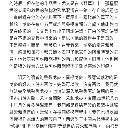
的時辰。但在他的作品里，尤其是在《野草》中，那種厭
世的立場和救世的熱忱激烈地混淆在一路，存亡的話題也
一直糾纏在他的心中和筆下，展示出一種殘暴的真正的。
我想，戈麥在這些方面或許與魯迅有類似之處，他能夠也
是在終極的一次交兵中作出了阿誰決議。正由於阿誰決議
是在不竭的交兵中得來的，是以，他的離世并不是勇敢、
不是迴避，而是一種英勇。在我看來，戈麥的密意和英
勇、嚴厲和無邪，都典範地表現了他寫作的阿誰時期的氣
質。他代表著阿誰時期特別的精力和感情，同時，他也用
他奇特的抒懷方法為阿誰時期留下了難以磨滅的印痕。
明天的讀者能熟悉戈麥、懂得戈麥，最應當感激的是
戈麥的好友、詩人西渡。完整可以說，沒有西渡，我們就
無法完全地熟悉戈麥，也無法深入地熟悉阿誰時期的另一
個杰出詩人駱一禾。有關駱一禾和戈麥，有關20世紀八九
十年月的良多詩學題目，我們都是透過西渡的眼睛往感觸
感染和懂得的，當然，在這個經過歷程中，我們也得以加
倍懂得作為詩人的西渡自己。西渡對于中國古代詩學中的
“修遠”“壯烈”“高尚”“純粹”等題目的尋求和固執，一向很是