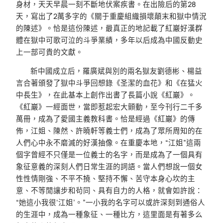
身材，天天早晨一刻不斷地伏案疾書。在出險后的第28
天，寫出了2萬多字的《關于重慶組織損壞顛末和獄中情況
的陳述》。恰是這份陳述，最真正的地記載了紅巖好漢群
體在獄中可歌可泣的斗爭業績，多年以后成為中國反動史
上一部可貴的文獻。
新中國成立后，羅廣斌與別的兩名獄友劉德彬、楊益
言合著頒發了獄中斗爭回想錄《圣潔的血花》和《在猛火
中長生》，在此基本上創作出書了長篇小說《紅巖》。
《紅巖》一經面世，當即惹起宏大顫動，至今刊行二千多
萬冊，成為了愛國主義教科書。恰是經過《紅巖》的傳
佈，江姐、陳然、許曉軒等義士們，成為了眾所周知的在
人們心中永不磨滅的好漢抽像。在重慶本地，“江姐”這兩
個字曾經不只僅是一位義士的名字，而是成為了一個具有
象征意義的深刻人們日常生涯的詞語。當人們想說一個女
性性情剛強、不平不撓、堅持不懈、苦守本身心坎的主
意、不等閒讓步和茍同、具有自力的人格，就會如許說：
“她這小我很‘江姐’。”一小我的名字可以或許深刻到通俗人
的生涯中，成為一種象征、一種比方，這里面是有著多么