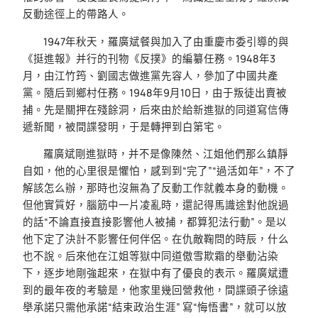
反動途徑上的帶路人。
1947年秋天，羅廣斌餐與加入了由重慶市委引導的與
《挺進報》并行的刊物《反撲》的編纂任務。1948年3
月，由江竹筠、劉國志做進黨先容人，參加了中國共產
黨。隨后到鄉村任務。1948年9月10日，由于叛徒出賣被
捕。先是關押在殘餘洞，后來由於給新進獄的同道寫信傳
遞新聞，被間諜發明，于是轉押到白第宅。
羅廣斌剛進獄時，并不是像陳然、江姐他們那么鎮靜
自如，他的心里很是懼怕，感到到“完了”“過活如年”，不了
解該怎么辦，那時也沒無為了反動工作就義本身的動機。
但他實質好，腦筋中一片凌亂時，還記得馬識途對他說過
的話“不論直接直接影響他人被捕，都算犯法行動”。是以
他下定了決計不影響任何伴侶。在仇敵鞠問的時辰，什么
也不說。后來他在江姐等獄中同道傲雪欺霜的舉動沾染
下，逐步地剛強起來，在獄中有了優良的表示。羅廣斌遭
到的最年夜的考驗是，他家里幾回營救他，間諜頭子徐遠
舉承諾只需他承諾“結束政治生涯” 寫“悔悟書”，就可以放