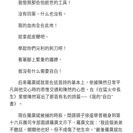
我恨煞那些怕逝世的工具！
沒有同黨，什么也沒有，
我的血肉全在此地！
就拿起皮鞭吧，
舉起你們尖利的刺刀吧！
看著腳上繁重的鐵鐐，
我沒有什么需要自白！
后來羅廣斌就是在這首詩的基本上，依據陳然日常平
凡與他交心時的思惟交通和陳然的心愿，在《在猛火中長
生》里替陳然寫出了那首有名的詩篇——《我的“自白”
書》。
現在羅廣斌被捕的時辰，間諜頭子徐遠舉曾親身到第
十六兵團司令部面請羅廣文示下，羅廣文說：“我這個弟弟
不聽話，關關他也好，但不成傷了他生命。”最後羅廣斌在