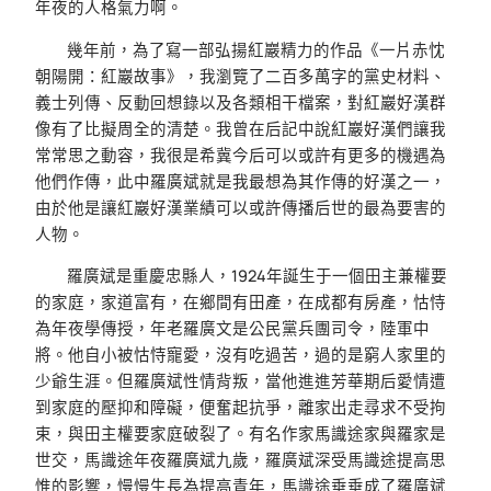
年夜的人格氣力啊。
幾年前，為了寫一部弘揚紅巖精力的作品《一片赤忱
朝陽開：紅巖故事》，我瀏覽了二百多萬字的黨史材料、
義士列傳、反動回想錄以及各類相干檔案，對紅巖好漢群
像有了比擬周全的清楚。我曾在后記中說紅巖好漢們讓我
常常思之動容，我很是希冀今后可以或許有更多的機遇為
他們作傳，此中羅廣斌就是我最想為其作傳的好漢之一，
由於他是讓紅巖好漢業績可以或許傳播后世的最為要害的
人物。
羅廣斌是重慶忠縣人，1924年誕生于一個田主兼權要
的家庭，家道富有，在鄉間有田產，在成都有房產，怙恃
為年夜學傳授，年老羅廣文是公民黨兵團司令，陸軍中
將。他自小被怙恃寵愛，沒有吃過苦，過的是窮人家里的
少爺生涯。但羅廣斌性情背叛，當他進進芳華期后愛情遭
到家庭的壓抑和障礙，便奮起抗爭，離家出走尋求不受拘
束，與田主權要家庭破裂了。有名作家馬識途家與羅家是
世交，馬識途年夜羅廣斌九歲，羅廣斌深受馬識途提高思
惟的影響，慢慢生長為提高青年，馬識途垂垂成了羅廣斌