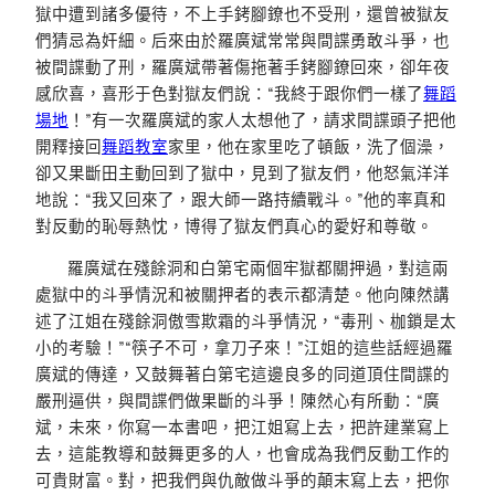
獄中遭到諸多優待，不上手銬腳鐐也不受刑，還曾被獄友
們猜忌為奸細。后來由於羅廣斌常常與間諜勇敢斗爭，也
被間諜動了刑，羅廣斌帶著傷拖著手銬腳鐐回來，卻年夜
感欣喜，喜形于色對獄友們說：“我終于跟你們一樣了
舞蹈
場地
！”有一次羅廣斌的家人太想他了，請求間諜頭子把他
開釋接回
舞蹈教室
家里，他在家里吃了頓飯，洗了個澡，
卻又果斷田主動回到了獄中，見到了獄友們，他怒氣洋洋
地說：“我又回來了，跟大師一路持續戰斗。”他的率真和
對反動的恥辱熱忱，博得了獄友們真心的愛好和尊敬。
羅廣斌在殘餘洞和白第宅兩個牢獄都關押過，對這兩
處獄中的斗爭情況和被關押者的表示都清楚。他向陳然講
述了江姐在殘餘洞傲雪欺霜的斗爭情況，“毒刑、枷鎖是太
小的考驗！”“筷子不可，拿刀子來！”江姐的這些話經過羅
廣斌的傳達，又鼓舞著白第宅這邊良多的同道頂住間諜的
嚴刑逼供，與間諜們做果斷的斗爭！陳然心有所動：“廣
斌，未來，你寫一本書吧，把江姐寫上去，把許建業寫上
去，這能教導和鼓舞更多的人，也會成為我們反動工作的
可貴財富。對，把我們與仇敵做斗爭的顛末寫上去，把你