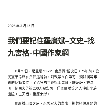
2025 年 3 月 13 日
我們要記住羅廣斌–文史-找
九宮格-中國作家網
11月27日，是重慶“11·27年夜屠戮”留念日。75年前，公
民黨革命派在倉促逃跑前，對軟禁在白第宅、殘餘洞等牢
獄的反動者停止了猖狂的年夜範圍屠戮，許曉軒、譚沈
明、劉國志等近200人被殺戮，僅羅廣斌等34人沖出牢房
出險。三天后，重慶束縛。
羅廣斌出險之后，忍著宏大的悲哀，拖著極端衰弱的