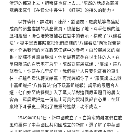
清楚的都寫上去，把叛徒也寫上去……”陳然的話成為羅廣
斌后來寫作《在猛火中長生》《紅巖》的持久的動力。
以許曉軒、譚沈明、陳然、劉國志、羅廣斌等為焦點
成員的這些虔誠的共產黨員，總結出了地下斗爭任務的經
歷和經驗，聯合浩繁被捕者在獄中的表示，構成了“八條看
法”。獄中黨支部盼望把他們總結的“八條看法”向黨報告請
示，作為我們的黨在將來任務中的參考。由於羅廣文的關
系，間諜不會殺羅廣斌，他是最有能夠在世出往的人。在
陰森陰暗的白第宅牢房里，陳然對羅廣斌說：“廣斌，這八
條看法，你要在心里記牢，我們這些人只要你能有盼望出
往，把這些看法轉交給黨，可就端賴你了。”羅廣斌成為獄
中黨組織把“八條看法”向下級黨組織報告請示的最適合人
選，他自始至終餐與加入了黨支部對這個嚴重題目的屢次
會商。羅廣斌把這一份無比可貴的資料默記在心里，在紅
巖地下斗爭史上做出了嚴重的進獻，功不成沒。
1949年10月1日，新中國成立了。白第宅的難友們在放
風時獲得了中華國民共和國成立的新聞，還了解了中華國
民共和國的國旗是五星紅旗，國歌是《義勇軍停止曲》。