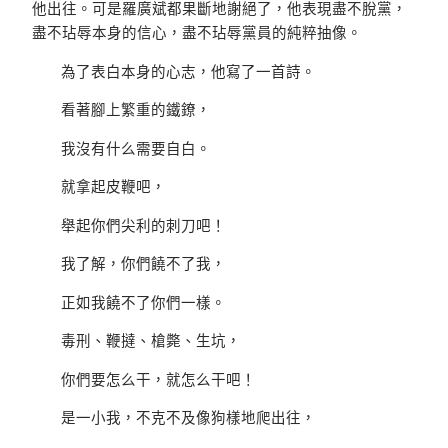
他出往。可是羅廣斌都果斷地謝絕了，他表現盡不脫黨，
盡不玷辱本身的信心，盡不玷辱黨員的純粹抽像。
為了表白本身的心志，他寫了一首詩。
看著腳上繁重的鐵鐐，
我沒有什么需要自白。
就拿起皮鞭吧，
舉起你們尖利的刺刀吧！
我了解，你們饒不了我，
正如我饒不了你們一樣。
毒刑、鞭撻、槍斃、生坑，
你們要怎么干，就怎么干吧！
是一小我，不克不及像狗樣地爬出往，