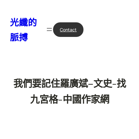
跳
至
光纖的
主
要
Contact
脈搏
內
容
我們要記住羅廣斌–文史-找
九宮格-中國作家網