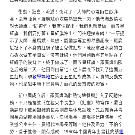
衝動，狂喜，流淚！夜深了，大師的心境仍在彭湃
著，毫無睡意。羅廣斌心坎突然靈光一閃，他佈滿激情地
對大師說：“同道們，我有個提出，我們也應當做一面五星
紅旗，我們要打著五星紅旗沖出牢門往迎接束縛！”一語提
示了大師，羅廣斌、陳然、劉國志等立即舉動起來。羅廣
斌扯下了本身的紅綢子被面兒做紅旗，陳然拿出本身的白
布襯衣做五星圖案，沒有針線，他們用剩飯將五星粘在了
紅綢子的後背上，終于做成了一面五星紅旗。羅廣斌出險
之后的第二天，他回到白第宅，從床展底下找到了這面五
星紅旗。現
教學場地
在這面五星紅旗成為了可貴的反動文
物，也是獄中地下黨員精力面孔的最直接的證實。
新中國成立后，羅廣斌滿腔熱忱地餐與加入了反動任
務，不只是投進《在猛火中長生》《紅巖》的寫作，還自
動請纓下放到艱難的長命湖農場休息錘煉，先后擔負共青
團長命湖農場團委書記、漁場場長、農場迷信院院長、漁
業辦公室主任、農場代表場長等職。他任務盡力，不怕辛
勞，善于進修，頗有成就。1960年中國青年出書社約請
個