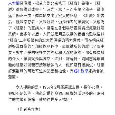
人空間
羅廣斌、楊益言到北京修正《紅巖》書稿。《紅
巖》從預備到成書十年時光，寫了三百多萬字稿子，徹底
返工修正三次，羅廣斌支出了宏大的休息。《紅巖》出書
后，既是幸存者，又是好漢，仍是作者的羅廣斌，又成為
了《紅巖》的宣講人，常常在各個場所宣揚講授紅巖好漢
業績。良多年以后，人們就是用最表揚的說話也難以描述
“紅巖”二字所帶有的宏大而深遠的精力意義。而在構成紅
巖好漢群像的全部經過歷程中，羅廣斌所起的感化至關主
要。獄中斗爭的很多主要節點和活潑的細節，都有羅廣斌
的介入，羅廣斌是與陳然、江姐、許曉軒、劉國志等最典
範的紅巖好漢親密接觸最多的人，假如沒有羅廣斌，紅巖
好漢群體的可歌可泣的業績和抽像，有
1對1教學
能夠會被
藏匿。
令人扼腕的是，1967年2月羅廣斌去世，長年43歲。
假如不是如許，他必定還能發掘出紅巖好漢更多的可歌可
泣的業績和細節，他的往世令人憐惜！
（作者系作家）