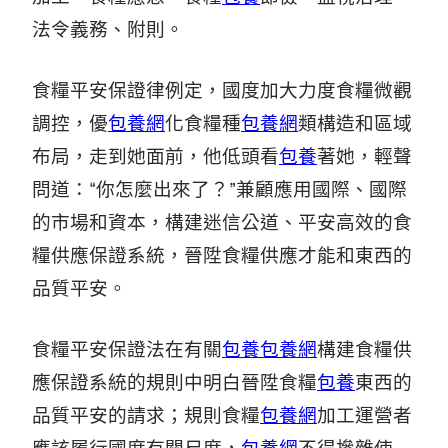
法令義務、附則。
食糧平安保證律例定，國度加大力度食糧微觀
調控，優
包養網
化食糧種
包養網
類構造和區域
布局，走到她面前，他低頭看
包養
著她，輕聲
問道：“你怎麼出來了？”兼顧應用國際、國際
的市場和資本，構建迷信公道、平安高效的食
糧供應保證系統，晉陞食糧供應才能和東西的
品質平安。
食糧平安保證法在有關
包養
包養網
構建食糧供
應保證系統的規則中明白晉陞食糧
包養
東西的
品質平安的請求；規則食糧
包養網
加工運營者