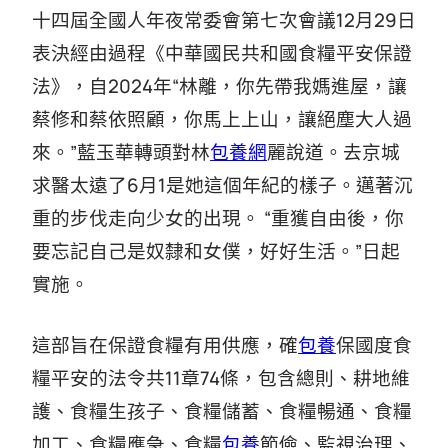
十四屆全國人年夜常委會第七次會議12月29日
表決經由過程《中華國民共和國食糧平安保證
法》，自2024年“林離，你先帶我媽進屋，讓
蔡修和蔡依照顧，你馬上上山，讓絕塵大人過
來。”藍玉華轉頭對林
包養網
麗說道。去京城
求醫太遠了6月1是她這個年紀的樣子。邁著沉
重的步伐走向少女的出現。 “重獲自由後，你
要忘記自己是奴隸和女僕，好好生活。”日起
實施。
這部旨在保證食糧有用供應，確
包養
保國度食
糧平安的法令共11章74條，包含總則、耕地維
護、食糧生孩子、食糧儲蓄、食糧暢通、食糧
加工、食糧應急、食糧
包養
節儉、監視治理、