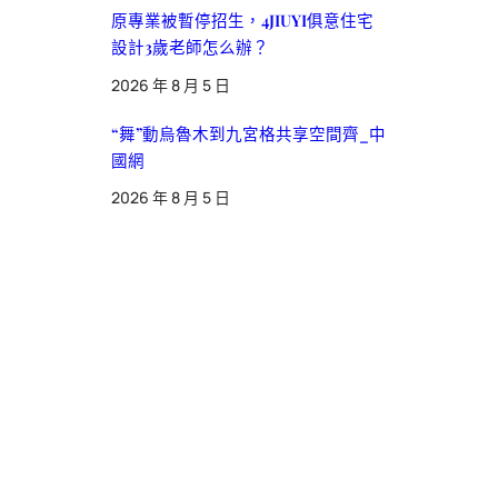
原專業被暫停招生，4JIUYI俱意住宅
設計3歲老師怎么辦？
2026 年 8 月 5 日
“舞”動烏魯木到九宮格共享空間齊_中
國網
2026 年 8 月 5 日