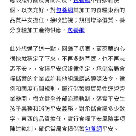
應該履行國度有關尺度，
包養網
不得摻雜使
假、以次充好，對
包養網
其加工的食糧東西的
品質平安擔任，接收監視；規則增添優質、養
分食糧加工產物供應。
包養網
此外想通了這一點，回歸了初衷，藍雨華的心
很快就穩定了下來，不再多愁善感，也不再忐
忑不安。，食糧平安保證律例定，承儲當局食
糧儲蓄的企業或許其他組織應該遵照法令、律
例和國度有關規則，履行儲蓄與貿易性運營營
業離開，樹立健全外部治理軌制，落實平安生
孩子義務和消防平安義務，對承儲食糧多少數
字、東西的品質擔任，實行食糧平安風險事項
陳述軌制，確保當局食糧儲蓄
包養網
平安。