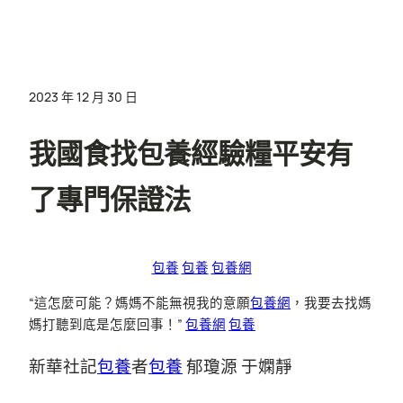
2023 年 12 月 30 日
我國食找包養經驗糧平安有
了專門保證法
包養
包養
包養網
“這怎麼可能？媽媽不能無視我的意願
包養網
，我要去找媽
媽打聽到底是怎麼回事！”
包養網
包養
新華社記
包養
者
包養
郁瓊源 于嫻靜