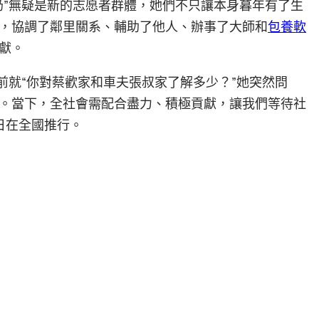
奶”無疑是新的志愿者群體，她們不只讓本身暮年有了生
，協調了鄰里關系、輔助了他人、辦事了大師和
包養軟
獻。
前就“你對蔡歡家和車夫張叔家了解多少？”她突然問
。當下，全社會需配合盡力、積極貢獻，讓我們等待社
日在全國推行。