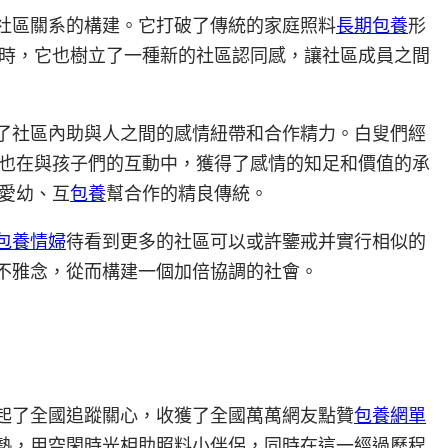
的社區關系的構建。它打破了傳統的家庭照料
長期包養
形
時，它也樹立了一種新的社區認同感，讓社區成員之間
現了社區內助與人之間的感情紐帶和合作精力。白叟們經
也在與孩子們的互動中，獲得了感情的知足和價值的承
愛幼、互
包養
幫合作的精良傳統。
包養情婦
待看到更多的社區可以或許鑒戒并實行相似的
值不雅念，從而構建一個加倍協調的社會。
惹起了全國追蹤關心，收獲了全國萬萬網友點贊
包養網單
余熱，用空閑時光相助照料小伴侶，同時在這一經過歷程