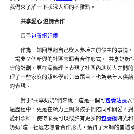
我們來了解一下狀況大師的不雅點。
共享愛心 溫情合作
長弓
包養網評價
作為一她回想起自己墜入夢境之前發生的事情，
一場夢？個新興的社區志愿者合作形式，“共享奶奶
守的計劃，更在深條理上表現了社區內助與人之間的
理了一些家庭的照料學齡兒童題目，也為老年人供給
的表現。
對于“共享奶奶”們來說，這是一個可
包養站長
以
過歷程中，更是在精力上賜與孩子們陪同和關愛。對
愛和照料，使得家長可以或許有更多的
包養網
時光和
奶奶”這一社區志愿者合作形式，獲得了大師的普遍