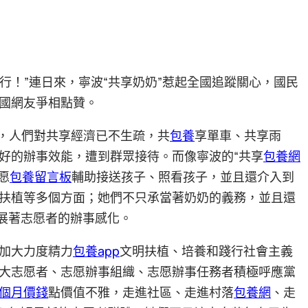
國推行！”連日來，寧波“共享奶奶”惹起全國追蹤關心，國民
國網友爭相點贊。
普遍，人們對共享經濟已不生疏，共
包養
享單車、共享雨
好的辦事效能，遭到群眾接待。而像寧波的“共享
包養網
愿
包養留言板
輔助接送孩子、照看孩子，並且還介入到
扶植等多個方面；她們不只承當著奶奶的義務，並且還
施展著志愿者的辦事感化。
加大力度精力
包養app
文明扶植、培養和踐行社會主義
大志愿者、志愿辦事組織、志愿辦事任務者積極呼應黨
個月價錢
點價值不雅，走進社區、走進村落
包養網
、走