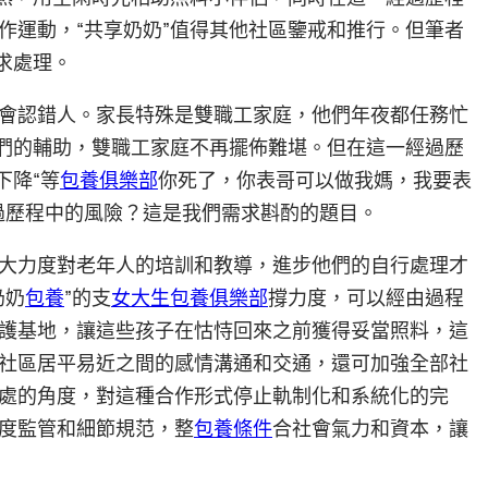
作運動，“共享奶奶”值得其他社區鑒戒和推行。但筆者
求處理。
會認錯人。家長特殊是雙職工家庭，他們年夜都任務忙
”們的輔助，雙職工家庭不再擺佈難堪。但在這一經過歷
下降“等
包養俱樂部
你死了，你表哥可以做我媽，我要表
過歷程中的風險？這是我們需求斟酌的題目。
大力度對老年人的培訓和教導，進步他們的自行處理才
奶奶
包養
”的支
女大生包養俱樂部
撐力度，可以經由過程
護基地，讓這些孩子在怙恃回來之前獲得妥當照料，這
社區居平易近之間的感情溝通和交通，還可加強全部社
處的角度，對這種合作形式停止軌制化和系統化的完
度監管和細節規范，整
包養條件
合社會氣力和資本，讓