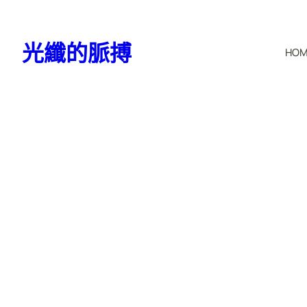
跳
至
光纖的脈搏
HO
主
要
內
容