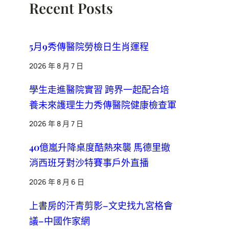
Recent Posts
5月9秀傳醫院勞檢日生肖運程
2026 年 8 月 7 日
學生走進醫院實習 跨界一起配合培
養未來護理生力秀傳醫院健康檢查軍
2026 年 8 月 7 日
40億嵐升降桌度酷熱來襲 馬德里撤
消西班牙對沙特賽事戶外直播
2026 年 8 月 6 日
上書房的汗青剪影–文史找九宮格會
議–中國作家網