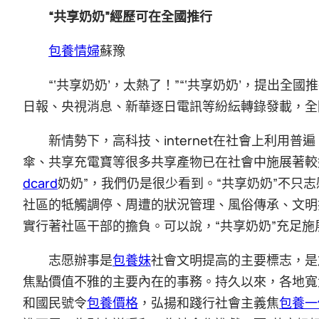
“共享奶奶”經歷可在全國推行
包養情婦
蘇豫
“‘共享奶奶’，太熱了！”“‘共享奶奶’，提出全
日報、央視消息、新華逐日電訊等紛紜轉錄發載，全
新情勢下，高科技、internet在社會上利用
傘、共享充電寶等很多共享產物已在社會中施展著較
dcard
奶奶”，我們仍是很少看到。“共享奶奶”不只志
社區的牴觸調停、周遭的狀況管理、風俗傳承、文明
實行著社區干部的擔負。可以說，“共享奶奶”充足
志愿辦事是
包養妹
社會文明提高的主要標志，是
焦點價值不雅的主要內在的事務。持久以來，各地寬
和國民號令
包養價格
，弘揚和踐行社會主義焦
包養一