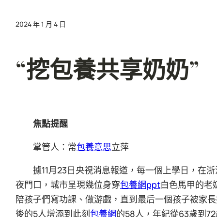
2024 年 1 月 4 日
“挖包養共享奶奶”
焦點提醒
掌管人：常
包養意思
立萍
據11月23日央視消息報道，每一個上學日，在
夜門口，城市呈現幾位身穿
包養網ppt
白色馬甲的老
陪孩子們寫功課、做游戲，直到最后一個孩子被家長
後的5人增添到此刻
包養網
的58人，年紀從63歲到