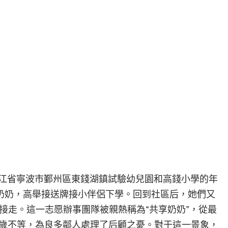
浙江省寧波市鄞州區東錢湖鎮試驗幼兒園和高錢小學的年
奶奶，高舉接送牌接小伴侶下學。回到社區后，她們又
接走。這一志愿辦事團隊被親熱稱為“共享奶奶”，從最
72歲不等，為良多鄰人處理了后顧之憂。對于這一景象，