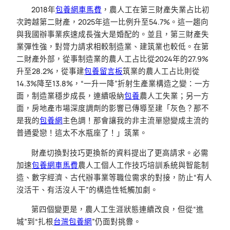
2018年
包養網車馬費
，農人工在第三財產失業占比初
次跨越第二財產，2025年這一比例升至54.7%。這一趨向
與我國辦事業疾速成長強大是婚配的。並且，第三財產失
業彈性強，對膂力請求相較制造業、建筑業也較低。在第
二財產外部，從事制造業的農人工占比從2024年的27.9%
升至28.2%，從事建
包養留言板
筑業的農人工占比則從
14.3%降至13.8%，“一升一降”折射生產業構造之變：一方
面，制造業穩步成長，連續吸納
包養
農人工失業；另一方
面，房地產市場深度調劑的影響已傳導至建「灰色？那不
是我的
包養網
主色調！那會讓我的非主流單戀變成主流的
普通愛戀！這太不水瓶座了！」筑業。
財產切換對技巧更換新的資料提出了更高請求。必需
加速
包養網車馬費
農人工個人工作技巧培訓系統與智能制
造、數字經濟、古代辦事業等職位需求的對接，防止“有人
沒活干、有活沒人干”的構造性牴觸加劇。
第四個變更是，農人工生涯狀態連續改良，但從“進
城”到“扎根
台灣包養網
”仍面對挑釁。