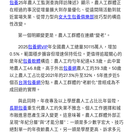
包養
25年農人工監測查詢拜訪陳述》顯示，農人工群體正
在經過的事況從增量擴大到存量優化、從遠間隔活動到就
近當場失業、從膂力型向
女大生包養俱樂部
技巧型的構造
性改變。
第一個明顯變更是，農人工群體在連續“變老”。
2025
包養網VIP
年全國農人工總量30115萬人，增加
0.5%，範圍穩步擴容但增速保持低位。更值得追蹤關心的
是年紀
包養軟體
構造：農人工均勻年紀達43.3歲，此中當
地農人工46.8歲，高于外出
包養網
農人工的39.3歲。50歲
以上農人工占比從2021年的27.3%升至32%，5年進步近5
個百
台灣包養網
分點。農人工群體的“老齡化”曾經成為不
成回避的實際。
與此同時，年夜專及以上學歷農人工占比比年晉陞，
長期包養
重生代農人工的失業不雅念、個人工作選擇和城
市融進意愿產生深入變更。這意味著，農人工群體外部正
呈現“年紀分層”與“才能分層”：一頭是多少數字宏大、技巧
絕對單一的年夜齡農人工，另一頭是學歷更高、訴求多元