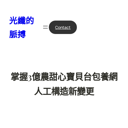
跳
至
光纖的
主
要
Contact
脈搏
內
容
掌握3億農甜心寶貝台包養網
人工構造新變更