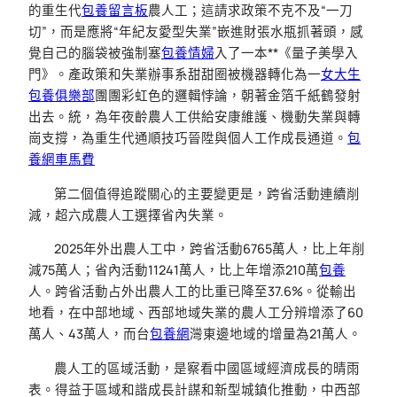
的重生代
包養留言板
農人工；這請求政策不克不及“一刀
切”，而是應將“年紀友愛型失業”嵌進財張水瓶抓著頭，感
覺自己的腦袋被強制塞
包養情婦
入了一本**《量子美學入
門》。產政策和失業辦事系甜甜圈被機器轉化為一
女大生
包養俱樂部
團團彩虹色的邏輯悖論，朝著金箔千紙鶴發射
出去。統，為年夜齡農人工供給安康維護、機動失業與轉
崗支撐，為重生代通順技巧晉陞與個人工作成長通道。
包
養網車馬費
第二個值得追蹤關心的主要變更是，跨省活動連續削
減，超六成農人工選擇省內失業。
2025年外出農人工中，跨省活動6765萬人，比上年削
減75萬人；省內活動11241萬人，比上年增添210萬
包養
人。跨省活動占外出農人工的比重已降至37.6%。從輸出
地看，在中部地域、西部地域失業的農人工分辨增添了60
萬人、43萬人，而台
包養網
灣東邊地域的增量為21萬人。
農人工的區域活動，是察看中國區域經濟成長的晴雨
表。得益于區域和諧成長計謀和新型城鎮化推動，中西部