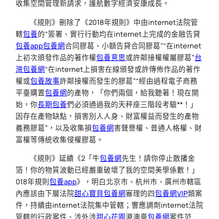
收集空間管理新請求，護航數字經濟安康成長。
《規則》刪除了《2018年規則》中由internet法院管
轄
包養
的“簽署、實行行動均在internet上完成的金融告貸
包養app
包養網
合同膠葛、小額告貸合同膠葛”“在internet
上初次頒發作品的著作權
包養意思
或許鄰接權權屬膠葛”
台
灣包養網
“在internet上損害在線頒發或許傳佈作品的著作
權或
包養故事
許鄰接權而發生的膠葛”“經由過程電子商務
平臺購置
包養網
的產物，「你們兩個，給我聽著！現在開
始，你
長期包養
們必須通過我的天秤座三階段考驗**！」
因存在產物缺點，損害別人人身、財富權益而發生的產物
義務膠葛”，以及收集損
包養網
害聲譽權、普通人格權、財
富權等傳統收集侵權膠葛。
《規則》延續《2「牛
包養網
先生！請你停止散播金
箔！你的物質波動已經嚴重破壞了我的空間美學係數！」
018年規則
包養app
》，明白北京市、杭州市、廣州市轄區
內應該由下層法院
甜心寶貝包養網
審理的四
包養網VIP
類案
件，持續由internet法院集中管轄；響應調劑internet法院
管轄的行政案件、涉外涉
甜心花園
港澳臺
包養網
案件范