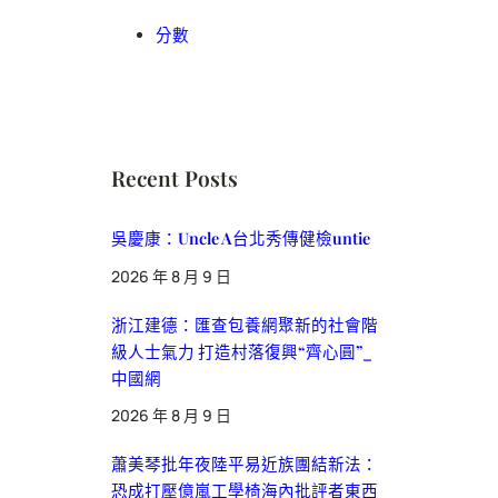
分數
Recent Posts
吳慶康：Uncle A台北秀傳健檢untie
2026 年 8 月 9 日
浙江建德：匯查包養網聚新的社會階
級人士氣力 打造村落復興“齊心圓”_
中國網
2026 年 8 月 9 日
蕭美琴批年夜陸平易近族團結新法：
恐成打壓億嵐工學椅海內批評者東西