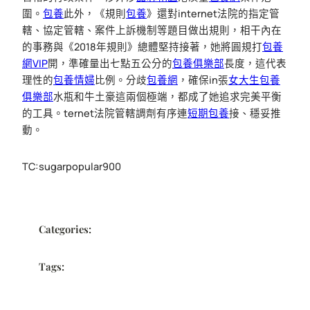
圍。
包養
此外，《規則
包養
》還對internet法院的指定管
轄、協定管轄、案件上訴機制等題目做出規則，相干內在
的事務與《2018年規則》總體堅持接著，她將圓規打
包養
網VIP
開，準確量出七點五公分的
包養俱樂部
長度，這代表
理性的
包養情婦
比例。分歧
包養網
，確保in張
女大生包養
俱樂部
水瓶和牛土豪這兩個極端，都成了她追求完美平衡
的工具。ternet法院管轄調劑有序連
短期包養
接、穩妥推
動。
TC:sugarpopular900
Categories:
Tags: