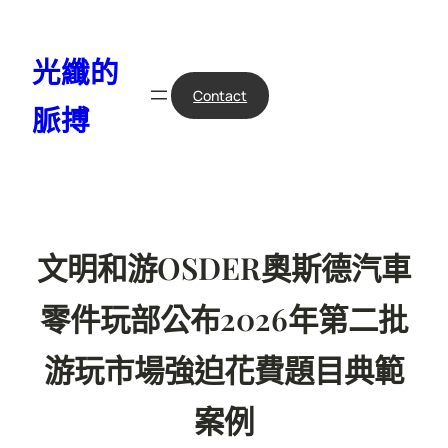
跳
至
光纖的
主
要
Contact
脈搏
內
容
文明和游OSDER奧斯德汽車
零件玩部公布2026年第二批
游玩市場強迫花費題目典範
案例