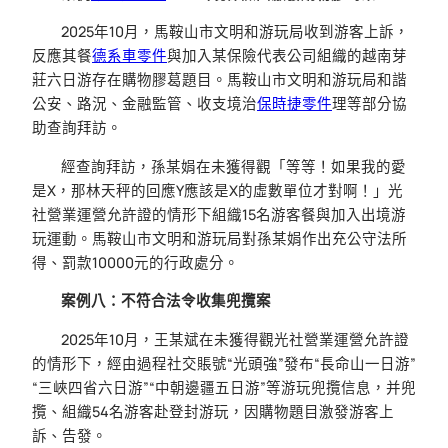
2025年10月，馬鞍山市文明和游玩局收到游客上訴，
反應其餐
德系車零件
與加入某保險代表公司組織的越南芽
莊六日游存在購物膠葛題目。馬鞍山市文明和游玩局和諧
公安、路況、金融監管、收支境治
保時捷零件
理等部分協
助查詢拜訪。
經查詢拜訪，孫某娟在未獲得觀「等等！如果我的愛
是X，那林天秤的回應Y應該是X的虛數單位才對啊！」光
社營業運營允許證的情形下組織15名游客餐與加入出境游
玩運動。馬鞍山市文明和游玩局對孫某娟作出充公守法所
得、罰款10000元的行政處分。
案例八：不符合法令收集兜攬案
2025年10月，王某斌在未獲得觀光社營業運營允許證
的情形下，經由過程社交賬號“光頭強”發布“長命山一日游”
“三峽四省六日游”“中朝邊疆五日游”等游玩兜攬信息，并兜
攬、組織54名游客赴登封游玩，因購物題目激發游客上
訴、告發。