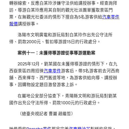
轉辦線索，反應白某玲涉嫌守法供給講授辦事。經查詢拜
訪，導游白某玲應用其自制的觀光社派團單獲取景區門
票，在無觀光社委派的情形下擅自為5名游客供給
汽車零件
報價
講授辦事。
洛陽市文明廣電和游玩局對白某玲作出充公守法所
得、罰款2000元、暫扣導游證15日的行政處分。
案例十一：未獲得導游證從事導游運動案
2025年12月，劉某國在未獲得導游證的情形下，在九
西嶽景區四周招徠
汽車零件
游客后，帶3名游客前去河西商
舖、西來禪寺、西門舊道等地，為游客供給向導、講授辦
事，因購物設定題目激發游客上訴。
在屬地公安部分協查下，青陽縣文明和游玩局對劉某
國作出充公守法所得、罰款1000元的行政處分。
（總臺央視記者 曹巖 趙繼哲）
她最愛的
Porsche零件
那盆完美
汽車機油芯
對稱的盆栽，