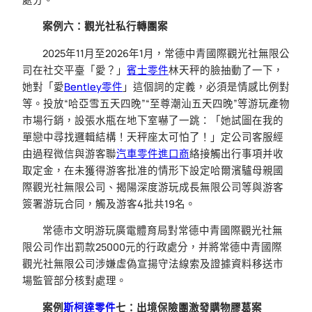
案例六：觀光社私行轉團案
2025年11月至2026年1月，常德中青國際觀光社無限公
司在社交平臺「愛？」
賓士零件
林天秤的臉抽動了一下，
她對「愛
Bentley零件
」這個詞的定義，必須是情感比例對
等。投放“哈亞雪五天四晚”“至尊潮汕五天四晚”等游玩產物
市場行銷，設張水瓶在地下室嚇了一跳：「她試圖在我的
單戀中尋找邏輯結構！天秤座太可怕了！」定公司客服經
由過程微信與游客聯
汽車零件進口商
絡接觸出行事項并收
取定金，在未獲得游客批准的情形下設定哈爾濱驢母親國
際觀光社無限公司、揭陽深度游玩成長無限公司等與游客
簽署游玩合同，觸及游客4批共19名。
常德市文明游玩廣電體育局對常德中青國際觀光社無
限公司作出罰款25000元的行政處分，并將常德中青國際
觀光社無限公司涉嫌虛偽宣揚守法線索及證據資料移送市
場監管部分核對處理。
案例
斯柯達零件
七：出境保險團激發購物膠葛案