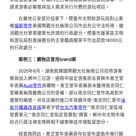
請求游客必需餐與加入需求另行付費的游玩項目。
在屬地公安部分協查下，煙臺市文明和游玩局對山東
唯
福斯零件
美國際觀光社無限公司作出充公守法所得、撤
消觀光社營業運營允許證的行政處分，煙臺市蓬萊區文明
和游玩局對直接擔任的主管職員關某平作出罰款18000元
的行政處分。
案例三：購物店冒用brand案
2025年8月，湖南凱輝國際觀光社無限公司招待游客
餐與加入郴州三日游，過程中設定游客前去資興市善芝堂
年夜藥
Audi零件
房購物。善芝堂年夜藥房未獲得南京同仁
堂藥業無限義務公司的受權，卻以南京同仁堂作為其對外
運營的稱號，并在店展的進口年夜廳吊掛“南京同仁堂中
油
氣分離器改良版
華老字號
台北汽車零件
”“南京同仁堂區域
發賣單元”“南京同仁堂指定發賣點”牌匾。郴州市文明市場
綜合行政法律支隊將相干線索移送市場監管部分。
經查詢拜訪，善芝堂年夜藥房存在發布虛偽市場行銷