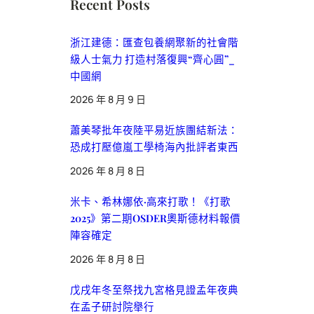
Recent Posts
浙江建德：匯查包養網聚新的社會階
級人士氣力 打造村落復興“齊心圓”_
中國網
2026 年 8 月 9 日
蕭美琴批年夜陸平易近族團結新法：
恐成打壓億嵐工學椅海內批評者東西
2026 年 8 月 8 日
米卡、希林娜依·高來打歌！《打歌
2025》第二期OSDER奧斯德材料報價
陣容確定
2026 年 8 月 8 日
戊戌年冬至祭找九宮格見證孟年夜典
在孟子研討院舉行