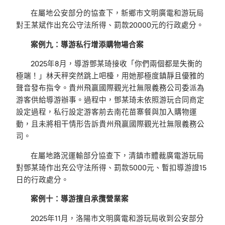
在屬地公安部分的協查下，新鄉市文明廣電和游玩局
對王某斌作出充公守法所得、罰款20000元的行政處分。
案例九：導游私行增添購物場合案
2025年8月，導游鄧某琦接收「你們兩個都是失衡的
極端！」林天秤突然跳上吧檯，用她那極度鎮靜且優雅的
聲音發布指令。貴州飛贏國際觀光社無限義務公司委派為
游客供給導游辦事。過程中，鄧某琦未依照游玩合同商定
設定過程，私行設定游客前去南花苗寨餐與加入購物運
動，且未將相干情形告訴貴州飛贏國際觀光社無限義務公
司。
在屬地路況運輸部分協查下，清鎮市體裁廣電游玩局
對鄧某琦作出充公守法所得、罰款5000元、暫扣導游證15
日的行政處分。
案例十：導游擅自承攬營業案
2025年11月，洛陽市文明廣電和游玩局收到公安部分