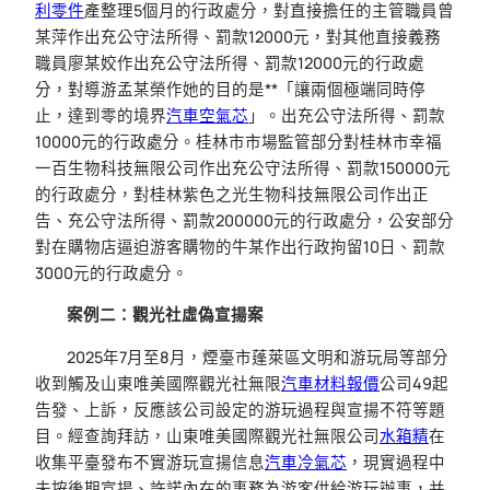
利零件
產整理5個月的行政處分，對直接擔任的主管職員曾
某萍作出充公守法所得、罰款12000元，對其他直接義務
職員廖某姣作出充公守法所得、罰款12000元的行政處
分，對導游孟某榮作她的目的是**「讓兩個極端同時停
止，達到零的境界
汽車空氣芯
」。出充公守法所得、罰款
10000元的行政處分。桂林市市場監管部分對桂林市幸福
一百生物科技無限公司作出充公守法所得、罰款150000元
的行政處分，對桂林紫色之光生物科技無限公司作出正
告、充公守法所得、罰款200000元的行政處分，公安部分
對在購物店逼迫游客購物的牛某作出行政拘留10日、罰款
3000元的行政處分。
案例二：觀光社虛偽宣揚案
2025年7月至8月，煙臺市蓬萊區文明和游玩局等部分
收到觸及山東唯美國際觀光社無限
汽車材料報價
公司49起
告發、上訴，反應該公司設定的游玩過程與宣揚不符等題
目。經查詢拜訪，山東唯美國際觀光社無限公司
水箱精
在
收集平臺發布不實游玩宣揚信息
汽車冷氣芯
，現實過程中
未按後期宣揚、許諾內在的事務為游客供給游玩辦事，并