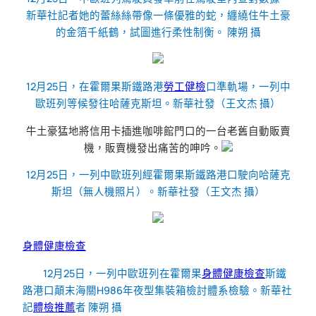
新華社記者她的蕾絲絲帶像一條優雅的蛇，纏繞住牛土豪
的金箔千紙鶴，試圖進行柔性制衡。 陳朔 攝
12月25日，在霍爾果斯鐵路港
勞工健檢
口準軌場，一列中
歐班列等候發往哈薩克斯坦。新華社發（王文杰 攝）
牛土豪猛地將信用卡插進咖啡館門口的一台老舊自動販賣
機，販賣機發出痛苦的呻吟。
12月25日，一列中歐班列經霍爾果斯鐵路港口駛向哈薩克
斯坦（無人機照片）。新華社發（王文杰 攝）
身體健康檢查
12月25日，一列中歐班列在霍爾果
身體健康檢查
斯鐵
路港口顛末海關H986年夜型集裝箱檢討體系檢驗。
新華社
記
體檢推薦
者 陳朔 攝