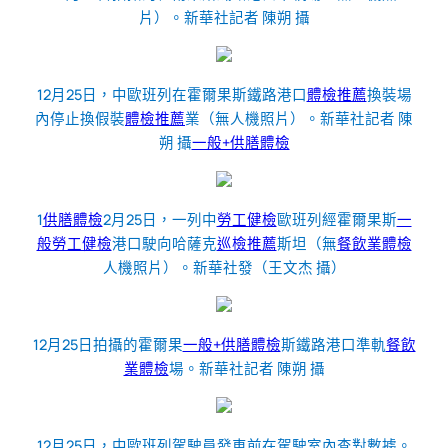
片）。新華社記者 陳朔 攝
12月25日，中歐班列在霍爾果斯鐵路港口
體檢推薦
換裝場
內停止換假裝
體檢推薦
業（無人機照片）。新華社記者 陳
朔 攝
一般+供膳體檢
1
供膳體檢
2月25日，一列中
勞工健檢
歐班列經霍爾果斯
一
般勞工健檢
港口駛向哈薩克
巡檢推薦
斯坦（無
餐飲業體檢
人機照片）。新華社發（王文杰 攝）
12月25日拍攝的霍爾果
一般+供膳體檢
斯鐵路港口準軌
餐飲
業體檢
場。新華社記者 陳朔 攝
12月25日，中歐班列駕駛員發車前在駕駛室內查對數據。