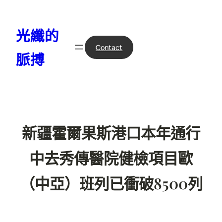
跳
至
光纖的
主
要
Contact
脈搏
內
容
新疆霍爾果斯港口本年通行
中去秀傳醫院健檢項目歐
（中亞）班列已衝破8500列