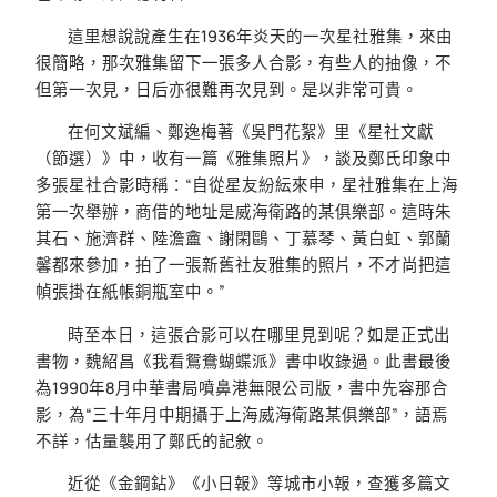
這里想說說產生在1936年炎天的一次星社雅集，來由
很簡略，那次雅集留下一張多人合影，有些人的抽像，不
但第一次見，日后亦很難再次見到。是以非常可貴。
在何文斌編、鄭逸梅著《吳門花絮》里《星社文獻
（節選）》中，收有一篇《雅集照片》，談及鄭氏印象中
多張星社合影時稱：“自從星友紛紜來申，星社雅集在上海
第一次舉辦，商借的地址是威海衛路的某俱樂部。這時朱
其石、施濟群、陸澹盦、謝閑鷗、丁慕琴、黃白虹、郭蘭
馨都來參加，拍了一張新舊社友雅集的照片，不才尚把這
幀張掛在紙帳銅瓶室中。”
時至本日，這張合影可以在哪里見到呢？如是正式出
書物，魏紹昌《我看鴛鴦蝴蝶派》書中收錄過。此書最後
為1990年8月中華書局噴鼻港無限公司版，書中先容那合
影，為“三十年月中期攝于上海威海衛路某俱樂部”，語焉
不詳，估量襲用了鄭氏的記敘。
近從《金鋼鉆》《小日報》等城市小報，查獲多篇文