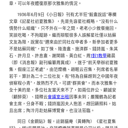
章，可以年夜體復原那次雅集的情況。
1936年6月9日《小日報》刊有尤半狂“毅盦說話”專欄
文章《記星社初夏雅集》，先是先容星社概略，“沒有什么
情勢什么組織”，只不外在一年之間，老老小少敘餐幾回，
笑談吃喝，不拘蹤跡。繼而辯駁很多人誤解星社僅以姑蘇
文友為限，說實在“邇來由於同社在申者多，新參加者更多
不是姑蘇同親”，如丁悚、陸澹盦、施濟群、錢詩嵐、朱其
石、許月旦、許息盦、謝閑鷗、黃白虹、周
1對1教學
雞晨
（即《消息報》副刊編纂周冀成），遂于“前天舉辦初夏雅
集，假座江芷老處”，由范煙橋、趙眠云召集，列席者名單
若干，算計為二十二位社友，有“特為自蘇趕到之中國年夜
偵察程小青”，故熱烈不凡，可謂“群英會”。而本次雅集十
全十美的是，多位社友當天來不了，如兩位許公、顧誠安
（顧醉萸）、錢釋云
會議室出租
因事未到；嚴獨鶴為記者
會主席，分身不暇；錢詩嵐因夫人抱恙，趕回籍照料，姑
且出席；陶冷月赴姑蘇博覽會，也沒法蒞臨。
同日《金鋼鉆》報，註銷貓庵（黃轉陶）《星社夏集