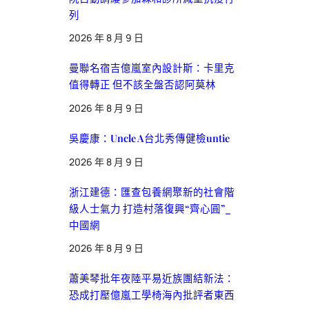
列
2026 年 8 月 9 日
曼聯名宿吉億嵐室內設計斯：卡里克
值得轉正 但不該全盤否認阿莫林
2026 年 8 月 9 日
吳慶康：Uncle A台北秀傳健檢untie
2026 年 8 月 9 日
浙江建德：匯查包養網聚新的社會階
級人士氣力 打造村落復興“齊心圓”_
中國網
2026 年 8 月 9 日
蕭美琴批年夜陸平易近族團結新法：
恐成打壓億嵐工學椅海內批評者東西