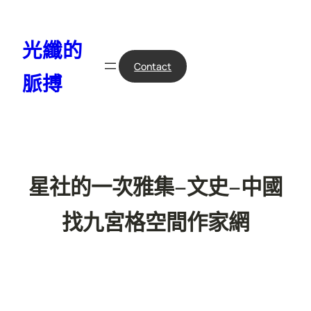
跳
至
光纖的
主
要
Contact
脈搏
內
容
星社的一次雅集–文史–中國
找九宮格空間作家網