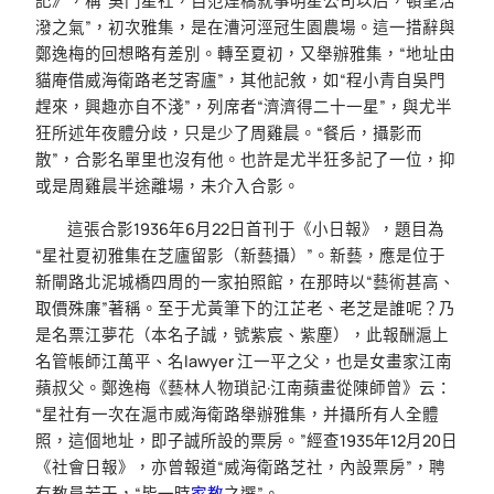
記》，稱“吳門星社，自范煙橋就事明星公司以后，頓呈活
潑之氣”，初次雅集，是在漕河涇冠生園農場。這一措辭與
鄭逸梅的回想略有差別。轉至夏初，又舉辦雅集，“地址由
貓庵借威海衛路老芝寄廬”，其他記敘，如“程小青自吳門
趕來，興趣亦自不淺”，列席者“濟濟得二十一星”，與尤半
狂所述年夜體分歧，只是少了周雞晨。“餐后，攝影而
散”，合影名單里也沒有他。也許是尤半狂多記了一位，抑
或是周雞晨半途離場，未介入合影。
這張合影1936年6月22日首刊于《小日報》，題目為
“星社夏初雅集在芝廬留影（新藝攝）”。新藝，應是位于
新閘路北泥城橋四周的一家拍照館，在那時以“藝術甚高、
取價殊廉”著稱。至于尤黃筆下的江芷老、老芝是誰呢？乃
是名票江夢花（本名子誠，號紫宸、紫塵），此報酬滬上
名管帳師江萬平、名lawyer 江一平之父，也是女畫家江南
蘋叔父。鄭逸梅《藝林人物瑣記·江南蘋畫從陳師曾》云：
“星社有一次在滬市威海衛路舉辦雅集，并攝所有人全體
照，這個地址，即子誠所設的票房。”經查1935年12月20日
《社會日報》，亦曾報道“威海衛路芝社，內設票房”，聘
有教員若干，“皆一時
家教
之選”。