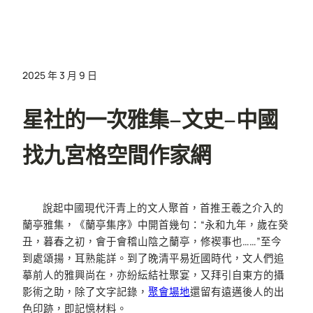
2025 年 3 月 9 日
星社的一次雅集–文史–中國
找九宮格空間作家網
說起中國現代汗青上的文人聚首，首推王羲之介入的
蘭亭雅集，《蘭亭集序》中開首幾句：“永和九年，歲在癸
丑，暮春之初，會于會稽山陰之蘭亭，修禊事也……”至今
到處頌揚，耳熟能詳。到了晚清平易近國時代，文人們追
摹前人的雅興尚在，亦紛紜結社聚宴，又拜引自東方的攝
影術之助，除了文字記錄，
聚會場地
還留有遠邁後人的出
色印跡，即記憶材料。