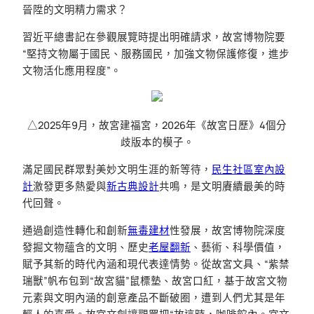
晉陞的文明精力需求？
習近平總書記在參觀展覽時提出明確請求，故宮博物院要
“堅持文物屬于國民、服務國民，加強文物保護修復，進步
文物活化應用程度”。
△2025年9月，故宮建福宮，2026年《故宮日歷》4個分
歧版本的模子。
滿足國民群眾對美妙文明生涯的新等待，
民生社區室內設
計
激發更多熱愛與
新古典設計
共鳴，是文明賡續最美的時
代回聲。
通過創造性轉化和創新
無毒建材
性發展，故宮博物院深度
發掘文物蘊含的文明、歷史
老屋翻新
、藝術、科學價值，
賦予其新的時代內涵和現代表達情勢。從故宮文具、“紫禁
瑞獸”帆布包到“故宮貓”鼠標墊、故宮口紅，基于故宮文物
元素與文明內涵的創意產品不斷破圈，遭到人們尤其是年