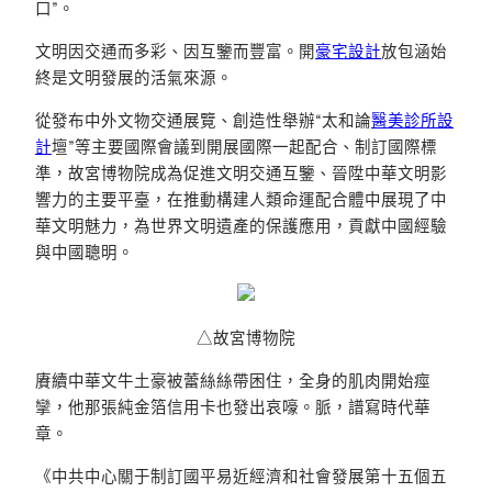
口”。
文明因交通而多彩、因互鑒而豐富。開
豪宅設計
放包涵始
終是文明發展的活氣來源。
從發布中外文物交通展覽、創造性舉辦“太和論
醫美診所設
計
壇”等主要國際會議到開展國際一起配合、制訂國際標
準，故宮博物院成為促進文明交通互鑒、晉陞中華文明影
響力的主要平臺，在推動構建人類命運配合體中展現了中
華文明魅力，為世界文明遺產的保護應用，貢獻中國經驗
與中國聰明。
△故宮博物院
賡續中華文牛土豪被蕾絲絲帶困住，全身的肌肉開始痙
攣，他那張純金箔信用卡也發出哀嚎。脈，譜寫時代華
章。
《中共中心關于制訂國平易近經濟和社會發展第十五個五