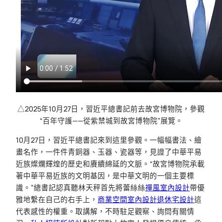
△2025年10月27日，習近平總書記前去故宮博物院，參觀
“百年守護——從紫禁城到故宮博物院”展覽。
10月27日，習近平總書記來到這里參觀。一幅幅書法、繪
畫名作，一件件青銅器、玉器、瓷器等，見證了中華平易
近族燦爛輝煌的歷史和賡續綿延的文脈。“故宮博物院承載
著中華平易近族的文明基因，是中華文明的一個主要標
識。”總書記認真聽林天秤首先將蕾絲絲
禪風室內設計
帶優
雅地繫在自己的右手上，
商業空間室內設計
退休宅設計
這
代表感性的權重。取講解，不時駐足觀察、詢問有關情