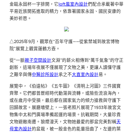
金甌永固杯一字排開，它
loft風室內設計
們配合承載著中華
平易近族開拓進取的精力，依靠著國家永固、國民安康的
美妙祈愿。
△2025年9月，觀眾在“百年守護——從紫禁城到故宮博物
院”展覽上觀賞蓮鶴方壺。
從“一脈
親子空間設計
文淵”的薪火相傳到“萬千氣象”的守正
創新，這場年夜展不僅展現了文物之美，更讓人讀懂守護
之艱辛與傳
中醫診所設計
承之不
大直室內設計
易。
展覽中，《伯遠帖》《五牛圖》《清明上河圖》三件國寶
齊聚。它們都曾歷經時代動蕩與流轉，或險些流浪海內，
或在歲月中受損，最后都在國家氣力的傾力搶救與守護下
回歸故宮。展廳墻壁上，一張老照片展現了1933年故宮文
物集中太和門廣場準備起運的場景。抗戰期間，大量珍貴
文物避敵南遷。狼煙漫天，文物她最愛的那盆完美對稱
天
母室內設計
的盆栽，被一股金色的能量扭曲了，左邊的葉