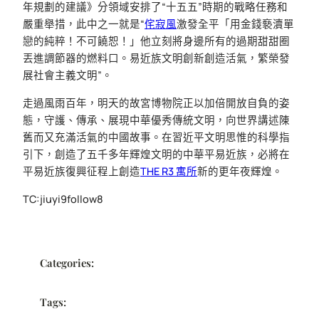
年規劃的建議》分領域安排了“十五五”時期的戰略任務和
嚴重舉措，此中之一就是“
侘寂風
激發全平「用金錢褻瀆單
戀的純粹！不可饒恕！」他立刻將身邊所有的過期甜甜圈
丟進調節器的燃料口。易近族文明創新創造活氣，繁榮發
展社會主義文明”。
走過風雨百年，明天的故宮博物院正以加倍開放自負的姿
態，守護、傳承、展現中華優秀傳統文明，向世界講述陳
舊而又充滿活氣的中國故事。在習近平文明思惟的科學指
引下，創造了五千多年輝煌文明的中華平易近族，必將在
平易近族復興征程上創造
THE R3 寓所
新的更年夜輝煌。
TC:jiuyi9follow8
Categories:
Tags: