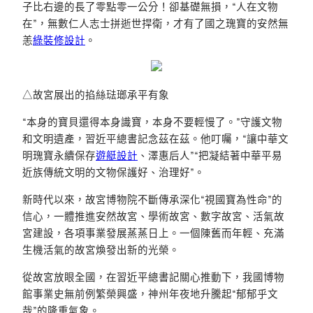
子比右邊的長了零點零一公分！卻基礎無損，“人在文物
在”，無數仁人志士拼逝世捍衛，才有了國之瑰寶的安然無
恙
綠裝修設計
。
△故宮展出的掐絲琺瑯承平有象
“本身的寶貝還得本身識寶，本身不要輕慢了。”守護文物
和文明遺產，習近平總書記念茲在茲。他叮囑，“讓中華文
明瑰寶永續保存
遊艇設計
、澤惠后人”“把凝結著中華平易
近族傳統文明的文物保護好、治理好”。
新時代以來，故宮博物院不斷傳承深化“視國寶為性命”的
信心，一體推進安然故宮、學術故宮、數字故宮、活氣故
宮建設，各項事業發展蒸蒸日上。一個陳舊而年輕、充滿
生機活氣的故宮煥發出新的光榮。
從故宮放眼全國，在習近平總書記關心推動下，我國博物
館事業史無前例繁榮興盛，神州年夜地升騰起“郁郁乎文
哉”的隆重氣象。