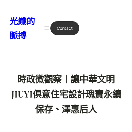
跳
至
光纖的
主
要
Contact
脈搏
內
容
時政微觀察丨讓中華文明
JIUYI俱意住宅設計瑰寶永續
保存、澤惠后人