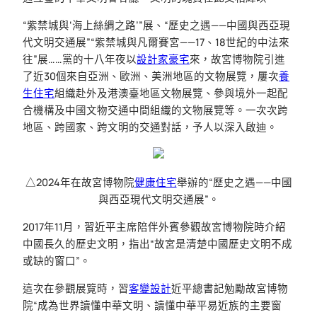
“紫禁城與‘海上絲綢之路’”展、“歷史之遇——中國與西亞現
代文明交通展”“紫禁城與凡爾賽宮——17、18世紀的中法來
往”展……黨的十八年夜以
設計家豪宅
來，故宮博物院引進
了近30個來自亞洲、歐洲、美洲地區的文物展覽，屢次
養
生住宅
組織赴外及港澳臺地區文物展覽、參與境外一起配
合機構及中國文物交通中間組織的文物展覽等。一次次跨
地區、跨國家、跨文明的交通對話，予人以深入啟迪。
△2024年在故宮博物院
健康住宅
舉辦的“歷史之遇——中國
與西亞現代文明交通展”。
2017年11月，習近平主席陪伴外賓參觀故宮博物院時介紹
中國長久的歷史文明，指出“故宮是清楚中國歷史文明不成
或缺的窗口”。
這次在參觀展覽時，習
客變設計
近平總書記勉勵故宮博物
院“成為世界讀懂中華文明、讀懂中華平易近族的主要窗