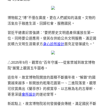
博物館之“博”不僅在廣度，更在人們感知的溫度。文物的
活氣在于融進生涯、回歸社會、服務國民。
習近平總書記曾強調：“要把歷史文明遺產保護放在第一
位，同時要公道應用，使其在供給公共文明服務、滿足國
民精力文明生涯需求方
身心診所設計
面充足發揮感化。”
△2025年9月，觀眾在“百年守護——從紫禁城到故宮博物
院”展覽上觀賞五牛圖卷。
這些年，故宮博物院開放的面積不斷擴年夜，“解鎖”的國
寶越來越多。新開放的乾隆花園第一、二進院落里，觀眾
可欣賞典出《蘭亭序》的禊賞亭、以古楸為名的古華軒、
寄意深遠
會所設計
的遂初堂等。
新起點上，故宮博物院若何發揚優良傳統，滿足國民不斷