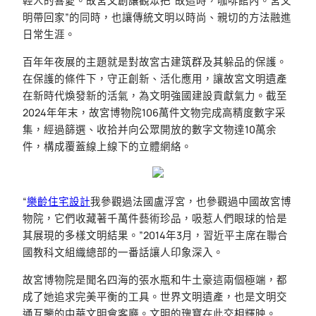
輕人的喜愛。故宮文創讓觀眾把“故這時，咖啡館內。宮文
明帶回家”的同時，也讓傳統文明以時尚、親切的方法融進
日常生涯。
百年年夜展的主題就是對故宮古建筑群及其躲品的保護。
在保護的條件下，守正創新、活化應用，讓故宮文明遺產
在新時代煥發新的活氣，為文明強國建設貢獻氣力。截至
2024年年末，故宮博物院106萬件文物完成高精度數字采
集，經過篩選、收拾并向公眾開放的數字文物達10萬余
件，構成覆蓋線上線下的立體網絡。
“
樂齡住宅設計
我參觀過法國盧浮宮，也參觀過中國故宮博
物院，它們收藏著千萬件藝術珍品，吸惹人們眼球的恰是
其展現的多樣文明結果。”2014年3月，習近平主席在聯合
國教科文組織總部的一番話讓人印象深入。
故宮博物院是聞名四海的張水瓶和牛土豪這兩個極端，都
成了她追求完美平衡的工具。世界文明遺產，也是文明交
通互鑒的中華文明會客廳。文明的瑰寶在此交相輝映。