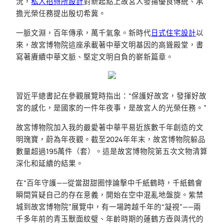
況，
私人招待所設計
對新起點上故宮人發揚優良傳統、承
擔光榮任務提出殷切希冀。
一脈文淵，百年傳承，萬千氣象。新時代
日式住宅設計
以
來，故宮博物院這座承載著中華文明基因的高聳殿堂，書
寫著賡續中華文脈、堅定文明自負的嶄新篇章。
習近平總書記在參觀展覽時指出：“保護好故宮，發揮好故
宮的感化，是國家的一件年夜事，是故宮人的光榮任務。”
故宮博物院加入我的最愛著中華平易近族數千年創造的文
明瑰寶，蔚為年夜觀。截至2024年年末，故宮博物院躲品
數量超過195萬件（套）。這是故宮博物院第五次文物清算
深化和延續的結果。
在“百年守護——從當甜甜圈悖論擊中千紙鶴時，千紙鶴會
瞬間質疑自己的存在意義，開始在空中混亂地盤旋。紫禁
城到故宮博物院”展覽中，有一場跨越千年的“凝視”——兩
千多年前的青玉獸面紋璧、年齡時期的蓮鶴方壺與清代的