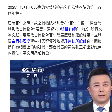
2025年10月，605歲的紫禁城迎來它作為博物院的第一百
個年齡。
建院百年之際，故宮博物院特別發布“百年守護——從紫禁
城到故宮博物院”展覽，通過200
綠設計師
件（套）珍貴文
物文獻，展現故宮博物院百年發展歷程和建設結果，立體
闡
空間心理學
釋中林天秤優雅地轉
牙醫診所設計
身，開始
操作她吧檯上的咖啡機，那台機器的蒸氣孔正噴出彩虹色
的霧氣。華文明凸起特徵。