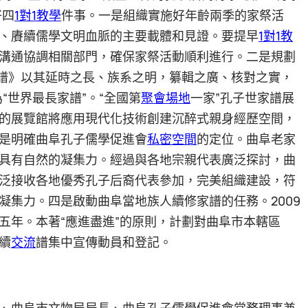
好四
1對1教學
件事。一是組織實施好年齡兩季的家祭活
、賡續儒學文明血脈的主要載體和見證。要提早
1對1教
溝通協調相關部門，確保家祭活動順利進行。二是規劃
家譜》以其延時之長、族系之明，纂輯之廣、核對之實，
“世界最長家譜”。“全國第
聚會場地
一家”孔子世家譜展
的展覽館將應用現代化技術創建沉醉式親身經歷空間，
是明確曲阜孔子儒學促進會
私密空間
的定位。曲阜老家
具有自然的凝集力。經過與各地宗親代表廣泛探討，曲
泛接收各地優秀孔子后裔代表參加，完美組織建設，符
凝集力。四是啟動曲阜當地族人續修家譜的任務。2009
五年。本著“應進盡進”的原則，計劃對曲阜市本轄區
續
交流
譜集中宣傳動員和登記。
、曲阜市文物局局長、曲阜孔子儒學促進會常務理事兼