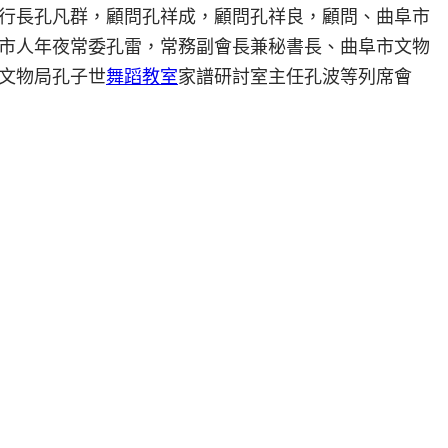
行長孔凡群，顧問孔祥成，顧問孔祥良，顧問、曲阜市
市人年夜常委孔雷，常務副會長兼秘書長、曲阜市文物
文物局孔子世
舞蹈教室
家譜研討室主任孔波等列席會