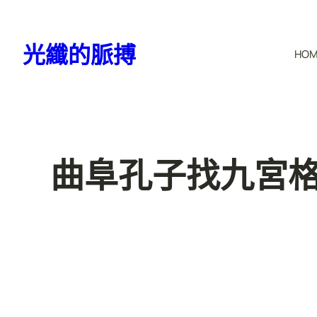
跳
至
光纖的脈搏
HO
主
要
內
容
曲阜孔子找九宮格