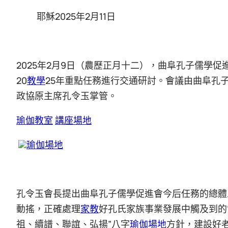
耶穌2025年2月11日
2025年2月9日（農歷正月十二），曲阜孔子儒學促
20
教學
25年重點任務進行交通研討。會議由曲阜孔
政協原主席孔令玉掌管。
瑜伽教室
講座場地
瑜伽場地
孔令玉會長提出曲阜孔子儒學促進會今后任務的總體
動搖，正確處理
家教
好孔氏家族事業發展中觸及到的
祖、續譜、聯誼、弘揚”八字
瑜伽場地
方針，建設好