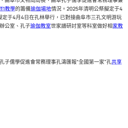
對1教學
的籌備
瑜伽場地
情況。2025年清明公祭擬定于4
擬定于4月4日在孔林舉行，已對接曲阜市三孔文明游玩
辦公室、孔子
瑜伽教室
世家譜研討室等科室做好相
家教
孔子儒學促進會常務理事孔濤匯報“全國第一家”孔
共享