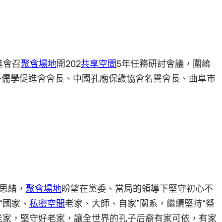
進會召
聚會場地
開202
共享空間
5年任務研討會議，圍繞
子儒學促進會會長、中國孔廟保護協會名譽會長、曲阜市
思緒，
聚會場地
盼望在黨委、當局的領導下堅守初心不
“國家、
私密空間
老家、大師、自家”關系，繼續堅持“祭
老家，堅守好老家，讓全世界的孔子后裔有家可依，有家