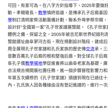
可回，有家可為。在八字方針指導下，2025年要做
動。孝親敬長，
教學
慎終追遠，是傳承孔子后裔基因
學
制訂清明家祭活動籌備計劃，聯系外埠參祭宗親，
設計好“全國第一家”孔子世家譜展覽館。《孔子世
體例之備、保留之全，2005年被吉尼斯世界紀錄列為
覽館選址曲阜蓼河古街，現在規劃設計階段，建成后
周全展現孔子世家譜和孔氏家族的歷史傳
交流
承。三
是數百萬孔子后裔的根和堅強后盾，對全球孔子后裔
阜孔子儒
教學場地
學促進會將以曲阜老家為基礎，廣
合法規合規開展社團任務，進一個步驟晉陞影響力和
年第五次續修的《孔子世家譜》頒譜到現在已過往十
內，孔氏族人因各種緣由沒有登記進譜的，進行一次
曲阜市
個人空間
政協副主席、中國孔廟保護協會會長