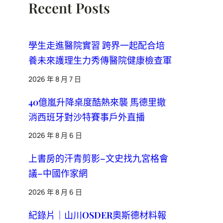
Recent Posts
學生走進醫院實習 跨界一起配合培
養未來護理生力秀傳醫院健康檢查軍
2026 年 8 月 7 日
40億嵐升降桌度酷熱來襲 馬德里撤
消西班牙對沙特賽事戶外直播
2026 年 8 月 6 日
上書房的汗青剪影–文史找九宮格會
議–中國作家網
2026 年 8 月 6 日
紀錄片｜山川OSDER奧斯德材料報