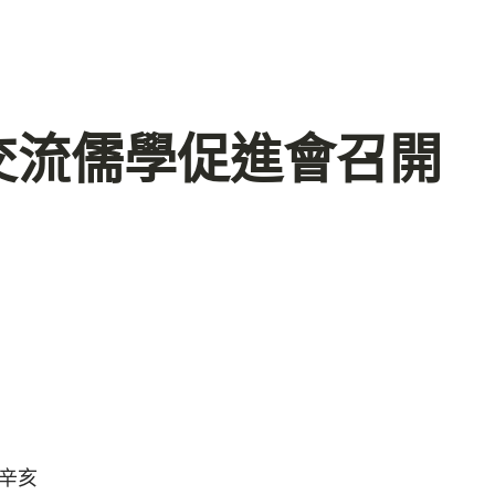
交流儒學促進會召開
辛亥