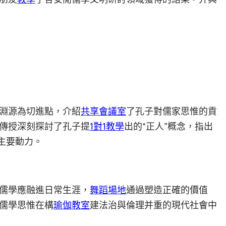
淵源為切進點，介紹
共享會議室
了孔子對儒家思惟的貢
傳授深刻探討了孔子提
1對1教學
出的“正人”概念，指出
主要動力。
儒學應融進日常生涯，
舞蹈場地
通過塑造正確的價值
儒學思惟在構
瑜伽教室
建法治與倫理并重的現代社會中