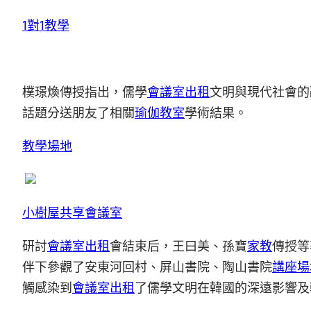
1對1教學
樸璟煥傳授指出，儒學
會議室出租
文明與現代社會的
話題分送朋友了相關
瑜伽教室
學術結果。
教學場地
小樹屋
共享會議室
研討
會議室出租
會結束后，王曰美、孫寶
家教
傳授等
伴下參觀了安東河回村、屏山書院、陶山書院
講座場
觸感染到
會議室出租
了儒學文明在韓國的深遠影響及