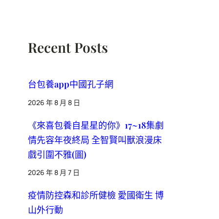
Recent Posts
台包養app中國孔子網
2026 年 8 月 8 日
《來喜包養自星星的你》17~18集劇
情先容年夜終局 全智賢叫獸浪漫床
戲引圍不雅(圖)
2026 年 8 月 7 日
疫情防控森和診所健檢 愛國衛生 博
山外行動