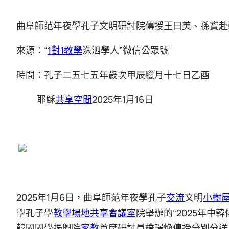
曲阜師范年夜學孔子文明研討院傳授王曰美、孫寶赴韓
來源：“
1對1教學
洙泗學人”微信公眾號
時間：孔子二五七五年歲次甲辰臘月十七日乙酉
耶穌
共享空間
2025年1月16日
2025年1月6日，曲阜師范年夜學孔子
交流
文明
小樹
學孔子學
教學場地
共享會議室
院舉辦的“2025年
韓國國學振興院
家教
首席研討員樸璟煥傳授分別分送