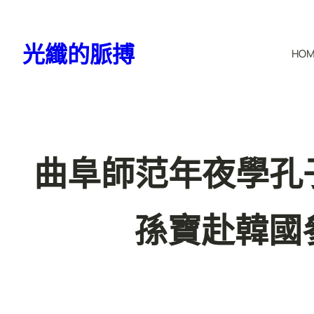
跳
至
光纖的脈搏
HO
主
要
內
容
曲阜師范年夜學孔
孫寶赴韓國