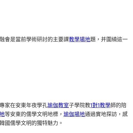
融會是當前學術研討的主要課
教學場地
題，并圍繞這一
專家在安東年夜學孔
瑜伽教室
子學院教
1對1教學
師的陪
地
等安東的儒學文明地標，
瑜伽場地
通過實地探訪，感
韓國儒學文明的獨特魅力。