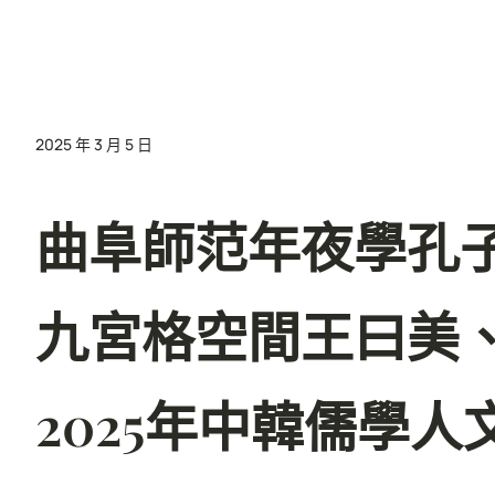
2025 年 3 月 5 日
曲阜師范年夜學孔
九宮格空間王曰美
2025年中韓儒學