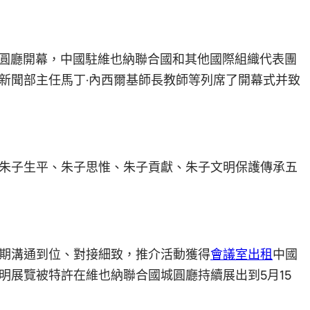
城圓廳開幕，中國駐維也納聯合國和其他國際組織代表團
新聞部主任馬丁·內西爾基師長教師等列席了開幕式并致
朱子生平、朱子思惟、朱子貢獻、朱子文明保護傳承五
期溝通到位、對接細致，推介活動獲得
會議室出租
中國
明展覽被特許在維也納聯合國城圓廳持續展出到5月15