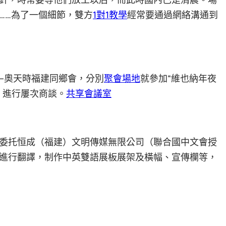
……為了一個細節，雙方
1對1教學
經常要通過網絡溝通到
—奧天時福建同鄉會，分別
聚會場地
就參加“維也納年夜
，進行屢次商談。
共享會議室
委托恒成（福建）文明傳媒無限公司（聯合國中文會授
進行翻譯，制作中英雙語展板展架及橫幅、宣傳欄等，