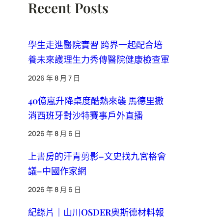
Recent Posts
學生走進醫院實習 跨界一起配合培
養未來護理生力秀傳醫院健康檢查軍
2026 年 8 月 7 日
40億嵐升降桌度酷熱來襲 馬德里撤
消西班牙對沙特賽事戶外直播
2026 年 8 月 6 日
上書房的汗青剪影–文史找九宮格會
議–中國作家網
2026 年 8 月 6 日
紀錄片｜山川OSDER奧斯德材料報