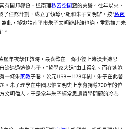
素有閩邦鄒魯、道南理
私密空間
窟的美譽。往年以來，
印發了任務計劃，成立了領導小組和朱子文明辦，按“
私密
。為此，擬邀請南平市朱子文明辦赴維也納，重點推介朱
”。
海德堡年夜學任教時，最喜歡在一條小徑上邊漫步邊思
曾流連過這條巷子，“哲學家大道”由此得名。而在遙遠
有一條朱
家教
子巷，公元1158－1178年間，朱子在此著
題。朱子理學在中國思惟文明史上享有獨尊700年的位
方文明偉人，于是當年朱子經常思慮哲學問題的冷巷