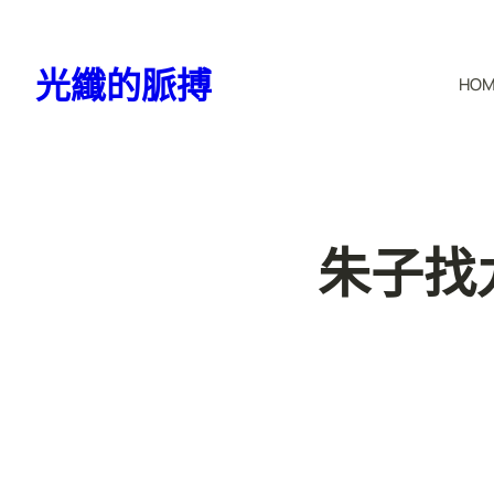
跳
至
光纖的脈搏
HO
主
要
內
容
朱子找