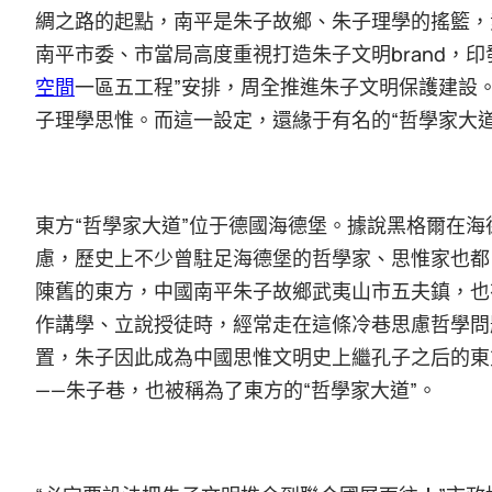
綢之路的起點，南平是朱子故鄉、朱子理學的搖籃，
南平市委、市當局高度重視打造朱子文明brand，
空間
一區五工程”安排，周全推進朱子文明保護建設
子理學思惟。而這一設定，還緣于有名的“哲學家大道
東方“哲學家大道”位于德國海德堡。據說黑格爾在
慮，歷史上不少曾駐足海德堡的哲學家、思惟家也都
陳舊的東方，中國南平朱子故鄉武夷山市五夫鎮，也
作講學、立說授徒時，經常走在這條冷巷思慮哲學問
置，朱子因此成為中國思惟文明史上繼孔子之后的東
——朱子巷，也被稱為了東方的“哲學家大道”。