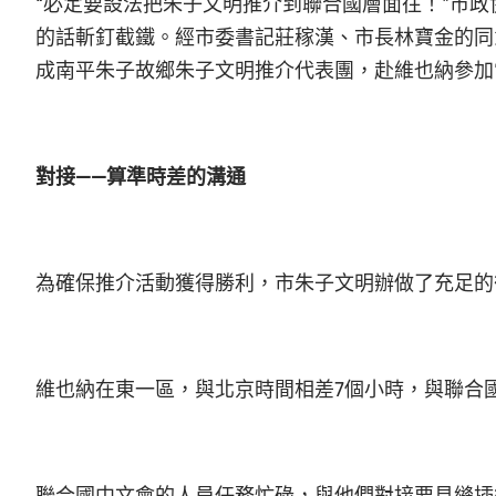
“必定要設法把朱子文明推介到聯合國層面往！”市
的話斬釘截鐵。經市委書記莊稼漢、市長林寶金的同
成南平朱子故鄉朱子文明推介代表團，赴維也納參加
對接——算準時差的溝通
為確保推介活動獲得勝利，市朱子文明辦做了充足的
維也納在東一區，與北京時間相差7個小時，與聯合
聯合國中文會的人員任務忙碌，與他們對接要見縫插