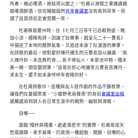
所產，楊必嗜酒，故結用以戲之。”杜甫以滑稽之筆譏諷楊
綰嗜酒醉酒，信任楊綰固然
共享會議室
沒有收到茯苓，但
讀了這首詩后定會莞爾一笑。
杜甫移居夔州時，在《七月三日亭午已后較熱退，晚
加小涼，穩睡有詩，因論丁壯樂事，戲呈元二十一曹長》
中描述了本地的酷熱氣象，又追述本身丁壯漫游的樂事。
在詩歌的最后，他對愛好煉丹攝生的元曹長加以譏諷：“高
人煉丹砂，未念將朽骨……吾子得仙人，本是池中物。賤夫
美一睡，煩促嬰詞筆。”這是在好心地譏笑元曹長苦煉丹、
求永生，還不如本身呼呼年夜睡的好。
在杜甫詩歌中，這種與友人惡作劇的作品不勝枚舉，
讓我們在憂國思家、“少陵野老吞聲哭”的背后
會議室出租
感觸感染到詩人在日常生涯中的親熱、幽默與滑稽。
自嘲——
面臨“殘杯與殘羹，處處潛悲辛”的實際，杜甫是成天
愁眉鎖眼、束手無策，仍是用一種超脫、開朗、自嘲的心