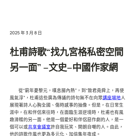
2025 年 3 月 8 日
杜甫詩歌“找九宮格私密空間
另一面” –文史–中國作家網
從“窮年憂黎元，嘆息腸內熱”，到“致君堯舜上，再使
風氣淳”，杜甫這些廣為傳誦的詩句無不在向眾
講座場地
人
展現著詩人心胸全國、傷時感事的抽像。但是，在日常生
涯中，在和伴侶來往時，在面臨生涯逆境時，杜甫也有風
趣滑稽的另一面。他是一個愛好和伴侶惡作劇的人，是一
個可以或
共享會議室
許自我玩笑、開朗自嘲的人。由此，
他的詩歌作風也更為多元化、加倍集年夜成。