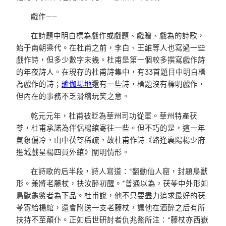
戲作——
在詩題中明白標為戲作或戲題、戲贈、戲為的詩歌，
始于南朝梁代。在杜甫之前，李白、王維等人也寫過一些
戲作詩，但多少數字未幾。杜甫是第一個較多撰寫戲作詩
的年夜詩人。在現存的杜甫詩集中，有33首題目中明白標
為戲作的詩；
瑜伽場地
還有一些詩，標題沒有標明戲作，
但內在的事務不乏滑稽玩笑之意。
乾元元年，杜甫被貶為華州司功從軍。華州特產茯
苓，杜甫承諾為伴侶楊綰寄往一些。但不巧的是，這一年
氣象偏冷，山中茯苓稀疏，故杜甫作詩《路逢襄陽楊少府
進城戲呈楊四員外綰》闡明情形。
在詩歌的后半段，詩人寫道：“翻動仙人窟，封題鳥獸
形。兼將老藤杖，扶汝醉初醒。”普通以為，茯苓中外形如
鳥獸龜鱉者為下品。杜甫說，他不只要盡力追求最好的茯
苓寄給楊綰，還會附送一支老藤杖，讓他在酒醉之后有所
扶持不至顛仆。正如后世研討者仇兆鰲所注：“藤杖亦西嶽