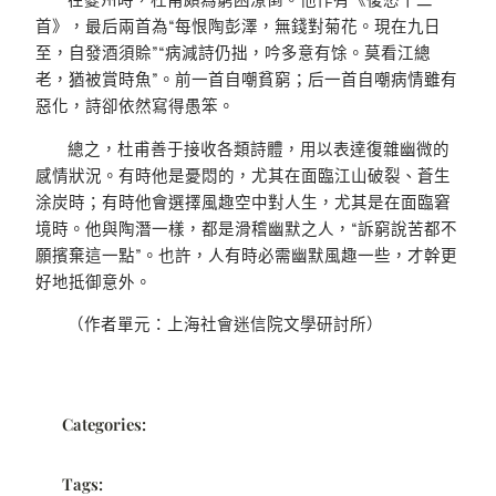
首》，最后兩首為“每恨陶彭澤，無錢對菊花。現在九日
至，自發酒須賒”“病減詩仍拙，吟多意有馀。莫看江總
老，猶被賞時魚”。前一首自嘲貧窮；后一首自嘲病情雖有
惡化，詩卻依然寫得愚笨。
總之，杜甫善于接收各類詩體，用以表達復雜幽微的
感情狀況。有時他是憂悶的，尤其在面臨江山破裂、蒼生
涂炭時；有時他會選擇風趣空中對人生，尤其是在面臨窘
境時。他與陶潛一樣，都是滑稽幽默之人，“訴窮說苦都不
願擯棄這一點”。也許，人有時必需幽默風趣一些，才幹更
好地抵御意外。
（作者單元：上海社會迷信院文學研討所）
Categories:
Tags: