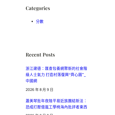
Categories
分數
Recent Posts
浙江建德：匯查包養網聚新的社會階
級人士氣力 打造村落復興“齊心圓”_
中國網
2026 年 8 月 9 日
蕭美琴批年夜陸平易近族團結新法：
恐成打壓億嵐工學椅海內批評者東西