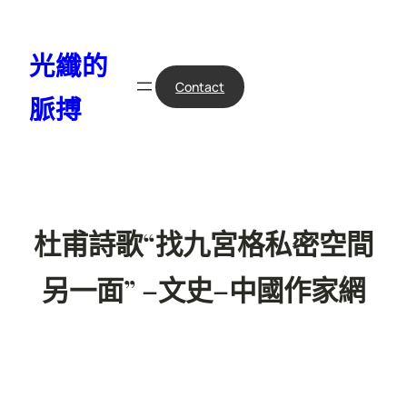
跳
至
光纖的
主
要
Contact
脈搏
內
容
杜甫詩歌“找九宮格私密空間
另一面” –文史–中國作家網