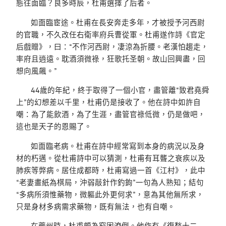
態往面臨？良多時辰，杜甫選擇了后者。
如面臨宦途。杜甫在長安奔走多年，才被授予河西尉
的官職，不久改任右衛率府兵曹從軍。杜甫遂作詩《官定
后戲贈》，曰：“不作河西尉，凄涼為折腰。老漢怕趨走，
率府且逍遠。耽酒須微祿，狂歌托圣朝。故山回興盡，回
想向風飆。”
44歲的年紀，終于取得了一個小官，盡管離“致君堯舜
上”的幻想差以千里，杜甫仍是接收了。他在詩中如許自
嘲：為了能飲酒，為了生涯，盡管官祿低微，仍是做吧，
這也是天子的恩賜了。
如面臨老病。杜甫在詩中經常寫到本身的病況以及身
材的朽邁。從杜甫詩中可以猜測，杜甫有耳聾之衰疾以及
肺疾等弊病。居住成都時，杜甫寫過一首《江村》，此中
“老妻畫紙為棋局，沖弱敲針作釣鉤”一句為人熟知；結句
“多病所須惟藥物，微軀此外更何求”，意為其他無所求，
只是身材多病需求藥物，既有無法，也有自嘲。
在夔州時，杜甫頗為窮困潦倒。他作有《復愁十二