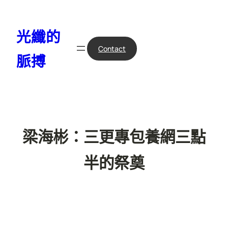
跳
至
光纖的
主
要
Contact
脈搏
內
容
梁海彬：三更專包養網三點
半的祭奠