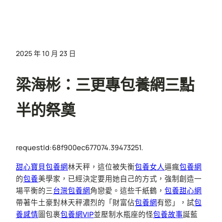
2025 年 10 月 23 日
梁海彬：三更專包養網三點
半的祭奠
requestId:68f900ec677074.39473251.
甜心寶貝包養網
林天秤，這位被失衡
包養女人
逼瘋
包養網
的
包養
美學家，已經決定要用她自己的方式，強制創造一
場平衡的三
台灣包養網
角戀愛。這些千紙鶴，
包養甜心網
帶著牛土豪對林天秤濃烈的「財富佔
包養網
有慾」，試
包
養感情
圖包裹
包養網VIP
並壓制水瓶座的怪
包養故事
誕藍