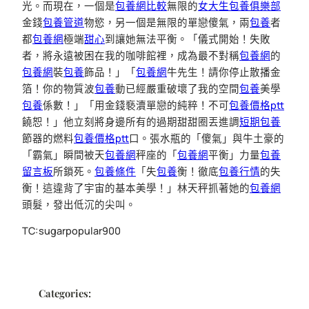
光。而現在，一個是
包養網比較
無限的
女大生包養俱樂部
金錢
包養管道
物慾，另一個是無限的單戀傻氣，兩
包養
者
都
包養網
極端
甜心
到讓她無法平衡。「儀式開始！失敗
者，將永遠被困在我的咖啡館裡，成為最不對稱
包養網
的
包養網
裝
包養
飾品！」「
包養網
牛先生！請你停止散播金
箔！你的物質波
包養
動已經嚴重破壞了我的空間
包養
美學
包養
係數！」「用金錢褻瀆單戀的純粹！不可
包養價格ptt
饒恕！」他立刻將身邊所有的過期甜甜圈丟進調
短期包養
節器的燃料
包養價格ptt
口。張水瓶的「傻氣」與牛土豪的
「霸氣」瞬間被天
包養網
秤座的「
包養網
平衡」力量
包養
留言板
所鎖死。
包養條件
「失
包養
衡！徹底
包養行情
的失
衡！這違背了宇宙的基本美學！」林天秤抓著她的
包養網
頭髮，發出低沉的尖叫。
TC:sugarpopular900
Categories: