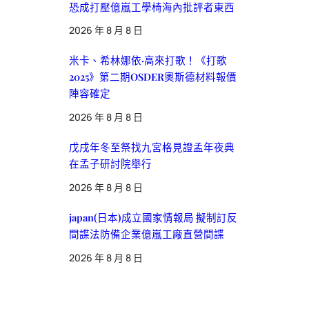
恐成打壓億嵐工學椅海內批評者東西
2026 年 8 月 8 日
米卡、希林娜依·高來打歌！《打歌
2025》第二期OSDER奧斯德材料報價
陣容確定
2026 年 8 月 8 日
戊戌年冬至祭找九宮格見證孟年夜典
在孟子研討院舉行
2026 年 8 月 8 日
japan(日本)成立國家情報局 擬制訂反
間諜法防備企業億嵐工廠直營間諜
2026 年 8 月 8 日