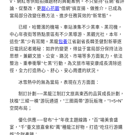
V、網紅等供給拍攝題材的典範案例。不只堅持“在網”看評
論、促整改，更
甜心花園
“借網”搞宣揚、做推介，已成為
當局部分改變任務方法、進步任務質效的“新常態”。
已經，哈爾濱的機場、車站湊集不少黑車、黑司機，
中心年夜街等熱點景區有不少黑導游、黑觀光社，本年，
這些“黑”少有耳聞。黑龍
包養
江省副省長韓圣健對新華逐
日電訊記者揭秘：如許的變更，得益于當局部分保持法治
思想，兼顧文旅、公安、路況、市場等多方面氣力，依法
整治、重拳衝擊“七黑”行動，為文旅市場安康成長清除途
徑，全力打造熱心、舒心、安心周遭的狀況。
冰雪熱中的無為當局，表現在方方面面：
制訂計劃——黑龍江制訂文旅高東西的品質成長計劃，
扶植“三縱一橫”游玩通道，“三圈兩帶”游玩板塊，“1+5+N”
空間布局；
優化供應——發布“十”年夜主題線路，“百”場美食盛
宴，“千”臺文旅嘉會和“萬”種龍江好物，打造“吃住行游購
娛”全財產鏈；