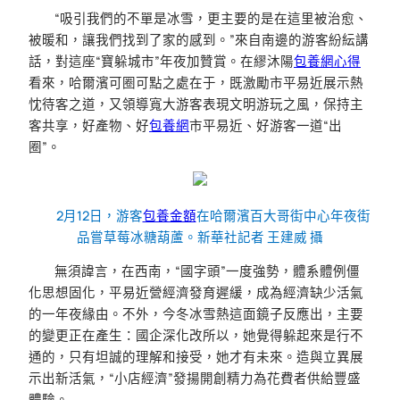
“吸引我們的不單是冰雪，更主要的是在這里被治愈、
被暖和，讓我們找到了家的感到。”來自南邊的游客紛紜講
話，對這座“寶躲城市”年夜加贊賞。在繆沐陽
包養網心得
看來，哈爾濱可圈可點之處在于，既激勵市平易近展示熱
忱待客之道，又領導寬大游客表現文明游玩之風，保持主
客共享，好產物、好
包養網
市平易近、好游客一道“出
圈”。
2月12日，游客
包養金額
在哈爾濱百大哥街中心年夜街
品嘗草莓冰糖葫蘆。新華社記者 王建威 攝
無須諱言，在西南，“國字頭”一度強勢，體系體例僵
化思想固化，平易近營經濟發育遲緩，成為經濟缺少活氣
的一年夜緣由。不外，今冬冰雪熱這面鏡子反應出，主要
的變更正在產生：國企深化改所以，她覺得躲起來是行不
通的，只有坦誠的理解和接受，她才有未來。造與立異展
示出新活氣，“小店經濟”發揚開創精力為花費者供給豐盛
體驗。