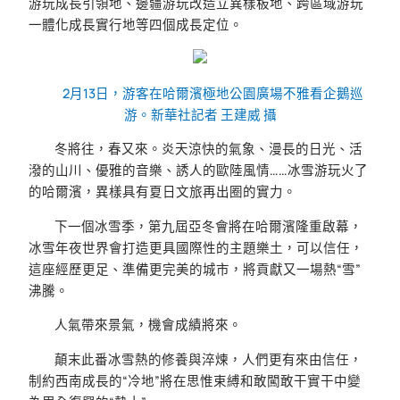
游玩成長引領地、邊疆游玩改造立異樣板地、跨區域游玩
一體化成長實行地等四個成長定位。
2月13日，游客在哈爾濱極地公園廣場不雅看企鵝巡
游。新華社記者 王建威 攝
冬將往，春又來。炎天涼快的氣象、漫長的日光、活
潑的山川、優雅的音樂、誘人的歐陸風情……冰雪游玩火了
的哈爾濱，異樣具有夏日文旅再出圈的實力。
下一個冰雪季，第九屆亞冬會將在哈爾濱隆重啟幕，
冰雪年夜世界會打造更具國際性的主題樂土，可以信任，
這座經歷更足、準備更完美的城市，將貢獻又一場熱“雪”
沸騰。
人氣帶來景氣，機會成績將來。
顛末此番冰雪熱的修養與淬煉，人們更有來由信任，
制約西南成長的“冷地”將在思惟束縛和敢闖敢干實干中變