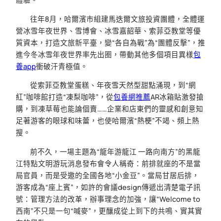
往年8月，哈爾濱市組建馬迭爾文旅投資團體，全體運
營冰雪年夜世界、雪博會、冰雪嘉韶華、索菲亞教堂等優
質資本，打造文旅新平臺，變“各自為戰”為“團體反擊”，推
進今冬冰雪年夜世界率先出圈，帶動其他多個項目異樣
包
養app
衝破汗青極值。
從索菲亞教堂蛋糕、年夜雪天然型甜點涌現，到“網
紅”咖啡館打造“凍梨咖啡”，從
包養網推薦
AR冰箱貼激發搶
購，到凍草莓也能論個賣……企業和店東們的靈感和創意知
足著游客的眼球和味蕾，也使哈爾濱“熱梗”不竭、頻上熱
搜。
前不久，一場主題為“龍年游龍江 一路向南方”的黑龍
江特點文明游玩消息發布會令人稱奇：前排就座的不是當
局官員，而是受邀的全國各地“小金豆”。當局甘居后排，
游客成為“座上賓”，如許的會議design傳遞出清楚電子訊
號：管理方法的改革，辦事理念的加強，讓“Welcome to
西南”不只是一句“喊麥”，更釀成從上到下的共鳴、實其實