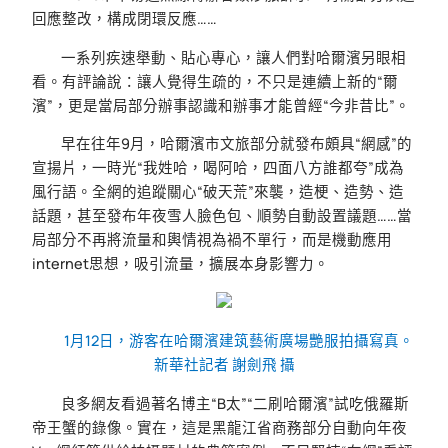
回應整改，構成閉環反應……
一系列疾速舉動、貼心專心，讓人們對哈爾濱另眼相
看。有評論說：讓人覺得生疏的，不只是連續上新的“爾
濱”，更是當局部分辦事認識和辦事才能曾經“今非昔比”。
早在往年9月，哈爾濱市文旅部分就發布頗具“網感”的
宣揚片，一時光“我姓哈，喝阿哈，四面八方誰都夸”成為
風行語。全網的追蹤關心“破天荒”來襲，造梗、造勢、造
話題，甚至發布年夜雪人臉色包、順勢自動設置議題……當
局部分不再將流量和輿情視為禍不單行，而是機動應用
internet思想，吸引流量，擴展本身影響力。
1月12日，游客在哈爾濱建筑藝術廣場艷服拍攝寫真。
新華社記者 謝劍飛 攝
良多網友看過著名博主“B太”“二刷哈爾濱”試吃俄羅斯
帝王蟹的錄像。實在，這是黑龍江省商務部分自動向年夜