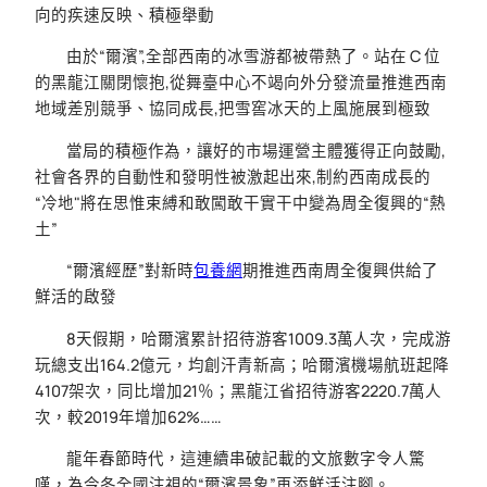
向的疾速反映、積極舉動
由於“爾濱”,全部西南的冰雪游都被帶熱了。站在 C 位
的黑龍江關閉懷抱,從舞臺中心不竭向外分發流量推進西南
地域差別競爭、協同成長,把雪窖冰天的上風施展到極致
當局的積極作為，讓好的市場運營主體獲得正向鼓勵,
社會各界的自動性和發明性被激起出來,制約西南成長的
“冷地"將在思惟束縛和敢闖敢干實干中變為周全復興的“熱
土”
“爾濱經歷”對新時
包養網
期推進西南周全復興供給了
鮮活的啟發
8天假期，哈爾濱累計招待游客1009.3萬人次，完成游
玩總支出164.2億元，均創汗青新高；哈爾濱機場航班起降
4107架次，同比增加21％；黑龍江省招待游客2220.7萬人
次，較2019年增加62%……
龍年春節時代，這連續串破記載的文旅數字令人驚
嘆，為今冬全國注視的“爾濱景象”再添鮮活注腳。