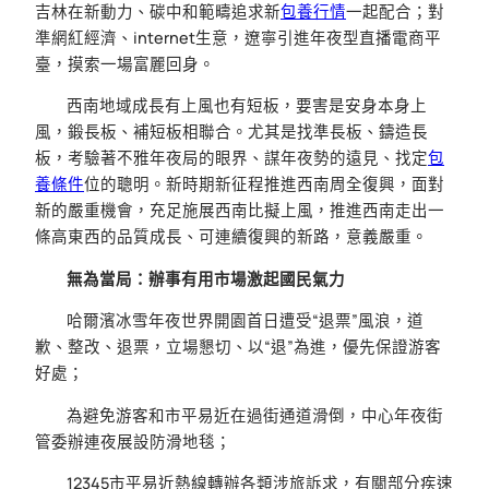
吉林在新動力、碳中和範疇追求新
包養行情
一起配合；對
準網紅經濟、internet生意，遼寧引進年夜型直播電商平
臺，摸索一場富麗回身。
西南地域成長有上風也有短板，要害是安身本身上
風，鍛長板、補短板相聯合。尤其是找準長板、鑄造長
板，考驗著不雅年夜局的眼界、謀年夜勢的遠見、找定
包
養條件
位的聰明。新時期新征程推進西南周全復興，面對
新的嚴重機會，充足施展西南比擬上風，推進西南走出一
條高東西的品質成長、可連續復興的新路，意義嚴重。
無為當局：辦事有用市場激起國民氣力
哈爾濱冰雪年夜世界開園首日遭受“退票”風浪，道
歉、整改、退票，立場懇切、以“退”為進，優先保證游客
好處；
為避免游客和市平易近在過街通道滑倒，中心年夜街
管委辦連夜展設防滑地毯；
12345市平易近熱線轉辦各類涉旅訴求，有關部分疾速