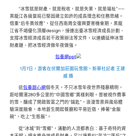
“冰雪就是財產，就是稅收，就是失業，就是福祉”——
黑龍江各級當局已堅固建立如許的成長理念和任務思緒。
借重“后冬奧效應”，捉住西南周全復興要害機會期，黑龍
江省不竭優化頂層design，接連出臺冰雪經濟成長計劃、
支撐冰雪經濟成長若干政策辦法等文件，以連續延伸冰雪
財產鏈、把冰雪經濟做年夜做強。
包養網ppt
1月7日，游客在伏爾加莊園玩雪圈。新華社記者 王建
威 攝
這
包養甜心網
個冬天，不只冰雪年夜世界殘暴精明，
距哈爾濱280多公里的“中國雪鄉”異樣刺眼。曾被視作費事
的雪，釀成了開啟致富之門的“鑰匙”，浪漫雪景與風俗體
驗深度融會，本地蒼生開起餐廳和平易近宿，捧著“金飯
碗”，吃上“生態飯”。
從“冰城”到“雪鄉”，涌動的人流都表白：基于奇特的資
本天賦，順水推舟地成長財產，足以讓看似“苦冷”“落后”之