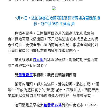
2月12日，旅拍游客在哈爾濱建筑藝術廣場身著艷服攝
影。新華社記者 王建威 攝
這個冰雪季，已連續兩個多月的超高人氣和收集熱
度，讓哈爾濱火爆出圈，不只成為這座城市成長史上的標
志性時辰，更使全部中國西南角被看見，激發全國國民對
西南四省區若何重振雄風的極年夜追蹤關心。
景象級爆紅
包養網
的冰雪游玩熱，對新時期推進西南
周全復興究竟有何啟發？
另
包養管道
眼相看：我們從頭發明西南
嚴寒的陌頭，卻人氣滿滿、活氣彭湃、熱忱迸發，“爾
濱”一躍成為這個夏季的“頂流”城市，萬眾注視。西南老產
業基地以這般閃亮的抽像闖進人們視野，多年來罕有。
哈爾濱是最早被束
包養網心得
縛的年夜城市。1946年