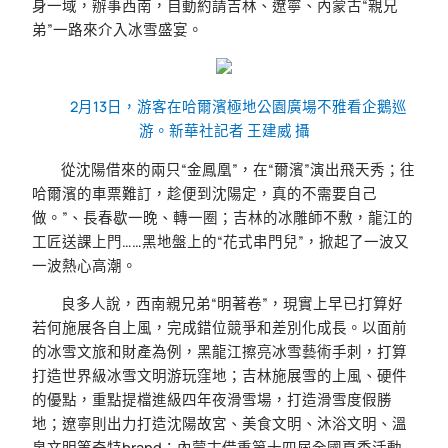
身一域，辦事西南，自動約請吉林、遼寧、內蒙古“親兄
弟”一路來介入冰雪盛宴。
2月13日，游客在哈爾濱極地公園廣場不雅看企鵝巡
游。新華社記者 王建威 攝
從沈陽借來的兩只“金鳳凰”，在“爾濱”演出飛天秀；往
哈爾濱的車票難訂，趁便到沈陽定，真的不需要自己
做。”、長春歇一晚、轉一圈；吉林的冰雕師不敷，龍江的
工匠送課上門……黑地盤上的“花式串門兒”，掀起了一波又
一波熱心高潮。
良多人說，西南親兄弟“明著卷”，現實上早已打算好
若何施展各自上風，完成錯位競爭和差別化成長。以面前
的冰雪文旅和財產為例，黑龍江擦亮冰雪藝術手刺，打算
打造世界級冰雪文明游玩窪地；吉林施展雪的上風、硬件
的優點，重點提檔進級四年夜滑雪場，打造滑雪度假勝
地；遼寧則出力打造沈陽故宮、美食文明、沐浴文明、溫
泉文明等奇特brand；內蒙古借重第十四屆全國夏季活動