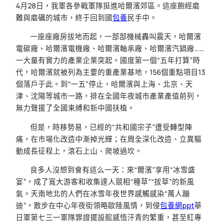
4月28日，我軍各參戰軍隊挺進哈爾濱郊區。這座飽經磨
難與磨礪的城市，終于回到國
包養
民手中。
一座座廠房拔地而起，一部部機械轟叫震天，哈爾濱
電碳廠、哈爾濱電機廠、哈爾濱軸承廠、哈爾濱汽鍋廠……
一大量有實力的產業企業突起。國度第一個“五年打算”時
代，哈爾濱就被列為主要的重產業基地，156個重點項目13
個落戶于此。到“一五”停止，哈爾濱與上海、北京、天
津、沈陽等城市一路，排在全國年夜城市產業產值前列，
無力聲援了全國束縛和新中國扶植。
但是，時移勢易，已經的“共和國宗子”遭受轉型陣
痛，在市場化改造中漸掉光輝；在周全深化改造、立異驅
動成長征程上，滾石上山、爬坡過坎。
良多人沒想到會有這么一天：來“爾濱”享用“冰雪盛
宴”，成了寬大游客和收集達人競相“種草”“拔草”的新風
氣。天南地北的人們在冰雪年夜世界感觸感染“萬人蹦
迪”，散步在中心年夜街領略歐陸風情，到侵
包養網ppt
華
日軍第七三一軍隊罪證擺設館感悟汗青的繁重，甚至紅專