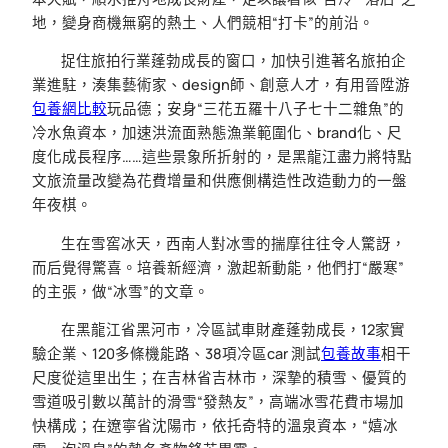
地，變身商機無窮的熱土、人們競相“打卡”的前沿。
捉住旅拍行業蓬勃成長的窗口，加快引進著名旅拍企
業進駐，湊集藝術家、design師、創意人才，有用晉陞游
包養網比較
玩品德；安身“三花五羅十八子七十二雜魚”的
冷水魚資本，加速洪流面熟態漁業範圍化、brand化、尺
度化成長程序……這些景象所折射的，是黑龍江盡力將特點
文旅流量改變為花費增量和供應側構造性改造動力的一盤
年夜棋。
生在雪窖冰天，西南人對冰雪的揣摩往往令人驚訝，
而后覺得驚喜。培養新經濟，激起新動能，他們打“嚴寒”
的主張，做“冰雪”的文章。
在黑龍江省黑河市，冷區試車財產蓬勃成長，12家實
驗企業、120多條機能路、38項冷區car 測試
包養故事
相干
尺度從這里出生；在吉林省吉林市，深摯的積雪、優質的
雪道吸引數以萬計的滑雪“發熱友”，高端冰雪花費市場加
快構成；在遼寧省沈陽市，依托奇特的溫泉資本，“嬉冰