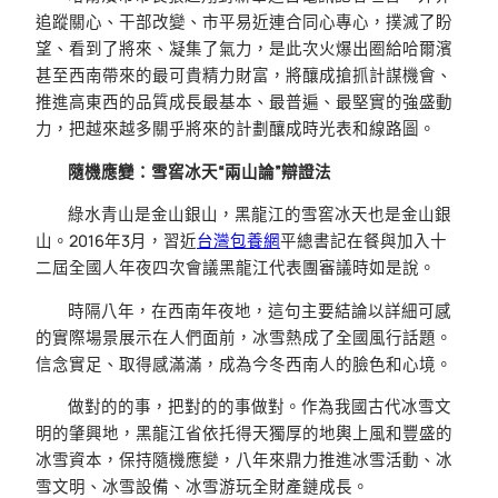
追蹤關心、干部改變、市平易近連合同心專心，撲滅了盼
望、看到了將來、凝集了氣力，是此次火爆出圈給哈爾濱
甚至西南帶來的最可貴精力財富，將釀成搶抓計謀機會、
推進高東西的品質成長最基本、最普遍、最堅實的強盛動
力，把越來越多關乎將來的計劃釀成時光表和線路圖。
隨機應變：雪窖冰天“兩山論”辯證法
綠水青山是金山銀山，黑龍江的雪窖冰天也是金山銀
山。2016年3月，習近
台灣包養網
平總書記在餐與加入十
二屆全國人年夜四次會議黑龍江代表團審議時如是說。
時隔八年，在西南年夜地，這句主要結論以詳細可感
的實際場景展示在人們面前，冰雪熱成了全國風行話題。
信念實足、取得感滿滿，成為今冬西南人的臉色和心境。
做對的的事，把對的的事做對。作為我國古代冰雪文
明的肇興地，黑龍江省依托得天獨厚的地輿上風和豐盛的
冰雪資本，保持隨機應變，八年來鼎力推進冰雪活動、冰
雪文明、冰雪設備、冰雪游玩全財產鏈成長。