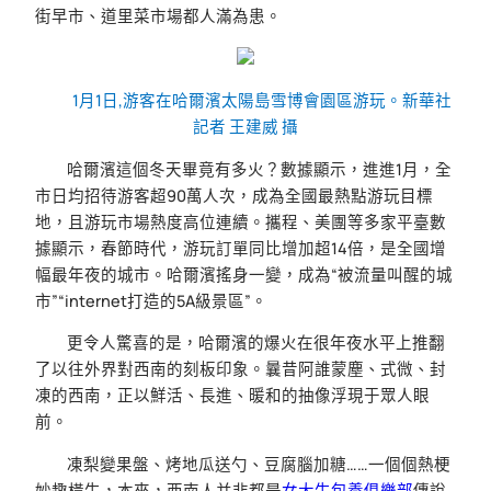
街早市、道里菜市場都人滿為患。
1月1日,游客在哈爾濱太陽島雪博會園區游玩。新華社
記者 王建威 攝
哈爾濱這個冬天畢竟有多火？數據顯示，進進1月，全
市日均招待游客超90萬人次，成為全國最熱點游玩目標
地，且游玩市場熱度高位連續。攜程、美團等多家平臺數
據顯示，春節時代，游玩訂單同比增加超14倍，是全國增
幅最年夜的城市。哈爾濱搖身一變，成為“被流量叫醒的城
市”“internet打造的5A級景區”。
更令人驚喜的是，哈爾濱的爆火在很年夜水平上推翻
了以往外界對西南的刻板印象。曩昔阿誰蒙塵、式微、封
凍的西南，正以鮮活、長進、暖和的抽像浮現于眾人眼
前。
凍梨變果盤、烤地瓜送勺、豆腐腦加糖……一個個熱梗
妙趣橫生，本來，西南人并非都是
女大生包養俱樂部
傳說