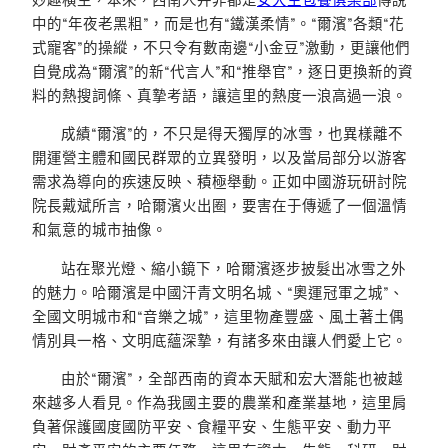
中的“年夜老黑粗”，而是也有“鐵漢柔情”。“爾濱”各類“花
式寵客”的操縱，不只令有數南邊“小金豆”激動，更讓他們
自覺成為“爾濱”的新“代言人”和“推舉官”，逐日更換新的資
料的熱搜詞條、真摯考語，讓這里的熱度一浪高過一浪。
成績“爾濱”的，不只是得天獨厚的冰雪，也異樣離不
開運營主體和國民群眾的立異發明，以及當局部分以游客
需求為導向的疾速反映、積極舉動。正如中國游玩研討院
院長戴斌所言，哈爾濱火出圈，要害在于傳遞了一個溫情
和氣意的城市抽像。
站在聚光燈、縮小鏡下，哈爾濱逐步披髮出冰雪之外
的魅力。哈爾濱是中國汗青文明名城、“奧運冠軍之城”、
全國文明城市和“音樂之城”，這里物產豐盛、風土著土偶
情別具一格、文明底蘊深摯，有諸多來由讓人們愛上它。
由於“爾濱”，全部西南的資本天賦和宏大潛能也被越
來越多人看見。作為我國主要的農業和產業基地，這里肩
負著保護國度國防平安、食糧平安、生態平安、動力平