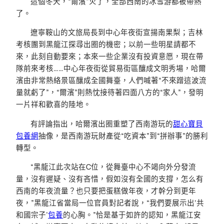
這個冬天，“爾濱”火了，全部西南的冰雪游都被帶熱
了。
遼寧鞍山的文旅局長到中心年夜街宣揚南果梨；吉林
考核團到黑龍江探尋出圈的機密；以前一些明星請都不
來，此刻自動要來；本來一些企業沒有投資意愿，現在帶
隊前來考核……中心年夜街從貿易街區釀成文明秀場，哈爾
濱由非常熱絡景區釀成全國舞臺，人們喊著“不來蹭這波流
量就虧了”，“爾濱”則熱忱接待著四面八方的“家人”，發明
一片祥和歡喜的陸地。
有評論指出，哈爾濱出圈重塑了西南游玩的
甜心寶貝
包養網
抽像，是西南游玩財產從“吃資本”到“拼辦事”的勝利
轉型。
“黑龍江此次站在C位，從舞臺中心不竭向外分發流
量，沒有遲疑、沒有吝惜，假如沒有全國的支撐，怎么有
西南的年夜流量？也只要把蛋糕做年夜，才幹分到更年
夜，”黑龍江省當局一位官員對記者說，“我們要展示出‘共
和國宗子’
包養
的心胸。”恰是基于如許的認知，黑龍江安