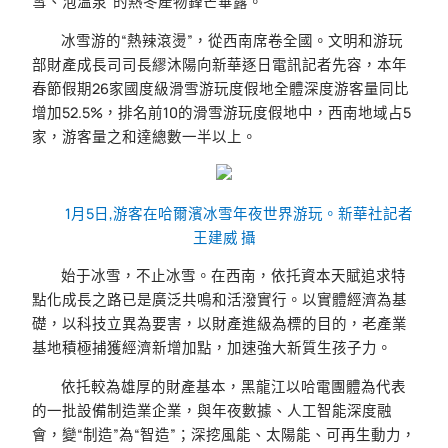
雪、泡溫泉”的熱冬產物鋒芒畢露。
冰雪游的“熱辣滾燙”，從西南席卷全國。文明和游玩
部財產成長司司長繆沐陽向新華逐日電訊記者先容，本年
春節假期26家國度級滑雪游玩度假地全體深度游客量同比
增加52.5%，排名前10的滑雪游玩度假地中，西南地域占5
家，游客量之和達總數一半以上。
1月5日,游客在哈爾濱冰雪年夜世界游玩。新華社記者
王建威 攝
始于冰雪，不止冰雪。在西南，依托資本天賦追求特
點化成長之路已是廣泛共鳴和活潑實行。以實體經濟為基
礎，以科技立異為要害，以財產進級為標的目的，老產業
基地積極捕獲經濟新增加點，加速強大新質生孩子力。
依托較為雄厚的財產基本，黑龍江以哈電團體為代表
的一批設備制造業企業，與年夜數據、人工智能深度融
會，變“制造”為“智造”；深挖風能、太陽能、可再生動力，