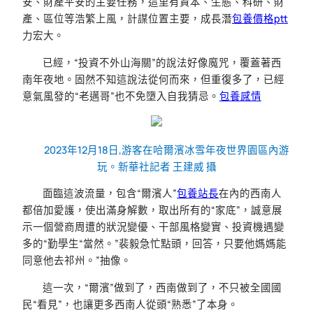
安、財產平安的主要任務，這里有資本、生態、科研、財
產、區位等浩繁上風，計謀位置主要，成長潛
包養價格ptt
力宏大。
已經，“投資不外山海關”的說法好像魔咒，覆蓋著西
南年夜地。固然不知這說法從何而來，但重復多了，已經
意氣風發的“老邁哥”也不免墮入自我猜忌。
包養感情
2023年12月18日,游客在哈爾濱冰雪年夜世界園區內游
玩。新華社記者 王建威 攝
面臨這波流量，包含“爾濱人”
包養站長
在內的西南人
都倍加愛護，使出滿身解數，取出所有的“家底”，誠意展
示一個營商周遭的狀況變優、干部風格變實、投資機遇變
多的“勤學生“當然。”裴毅急忙點頭，回答，只要他媽媽能
同意他去祁州。”抽像。
這一次，“爾濱”做到了，西南做到了，不只被全國國
民“看見”，也讓更多西南人從頭“熟悉”了本身。