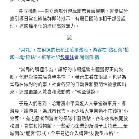
樹立機制——樹立跨部分游玩聯席會議機制，省當局分
擔引導日常在微信群即時批示，有題目隨時@相干部分處
理，這般扁平化的治理高效無力。
1月7日，在封凍的松花江哈爾濱段，游客在“鉆石海”拾
起一塊“碎鉆”。新華社記
包養妹
者 謝劍飛 攝
“當局的積極作為，讓好的市場運營主體獲得正向鼓
勵，他們覺得當局真幹事情了，老蒼生看在眼里，也以為
當局在做對的的事，社會各界的自動性和發明性被激起出
來，這是最讓人驚喜和激動的。”韓圣健說。
于是人們看到，哈爾濱市平易近人人爭當辦事員、導
游員、護游員，為城市代言。不少私人車自動不花錢拉“小
金豆”，有志愿者到游客的長隊中發熱貼，各年夜高校開放
校園、食堂和博物館，一些愛心企業紛紜贈予土特產……全
城開啟“寵客”形式，全平易近介入構建“友愛型市格”。