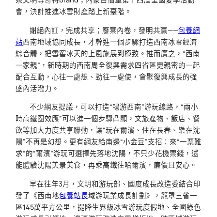
會，決計推進冰雪財產踏上新臺階。
謝絕內訌，完成共享；廢棄內卷，發明共贏——
包養網
站
西南地域協同成長，才幹進一個步驟打造西南冰雪經濟
綜合體，把雪窖冰天的上風施展到極致。推而廣之，“西南
一家親”，新時期的西南周全復興需求四省區更親密的一起
配合互動，心往一處想、勁往一處使，會聚復興成長的強
盛內活潑力。
不少網友提議，可以打造“暢游西南”游玩線路，“兩小
時高鐵圈效應”可以進一個步驟凸顯，文旅產物、飯店、餐
飲等加大力度共享聯動，讓“玩在爾濱、住在長春、樂在沈
陽”不再是幻想。更有網友給南邊“小金豆”支招：來“一票難
求”的“爾濱”游玩可選擇先落地沈陽，不只少花機票錢，還
能體驗沈陽美景美食，再乘高鐵往哈爾濱，廉價且安心。
早在往年3月，文明和游玩部、國度成長改造委結合印
發了《西南地
包養站長
域游玩業成長計劃》，籠罩三省一
區145萬平方公里，提降生界級冰雪游玩度假地、全國綠色