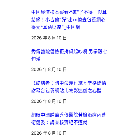
中國經濟樣本察看·“鎮”了不得｜與耳
結緣！小吉他“彈”出10億查包養網心
得元“耳朵財產”_中國網
2026 年 8 月 10 日
秀傳醫院健檢拒拼桌起吵嘴 男拳毆七
旬漢
2026 年 8 月 10 日
《終結者：暗中命運》施瓦辛格燃情
謝幕台包養網站比較影迷感念心酸
2026 年 8 月 10 日
網曝中國腫瘤秀傳醫院勞檢治療內幕
衛健委：調查核實絕不遷就
2026 年 8 月 10 日