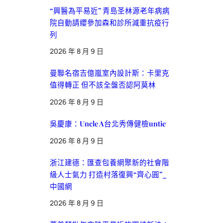
“興醫為平易近” 青島圣林源老年病病
院自動請纓參加森和診所減重抗疫行
列
2026 年 8 月 9 日
曼聯名宿吉億嵐室內設計斯：卡里克
值得轉正 但不該全盤否認阿莫林
2026 年 8 月 9 日
吳慶康：Uncle A台北秀傳健檢untie
2026 年 8 月 9 日
浙江建德：匯查包養網聚新的社會階
級人士氣力 打造村落復興“齊心圓”_
中國網
2026 年 8 月 9 日