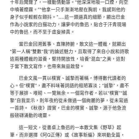
十年后聞聲了，一樣動情動容。“他深深地吸一口煙，向空
中噴著煙霧。”“他拿一只手漸漸地壓在胸前，我感到他的
身子似乎輕輕在顫抖。”……這一類逼真的細節，顯出巴金
作為小說家的白描功力，讓夢中的魯迅，貼合于汗青現場
中的魯迅，而不至于虛妄掉真。
當巴金回溯舊事、直陳肺腑，散文這一體裁，就顯出
“第一人稱”雙數“我”的論述魅力，且取得了來自小說和詩歌
這兩種體裁的滋養，堅持開放性，培養“混血”之美，這對
于當下散文寫作，也帶來無益啟發。
巴金文風一貫以樸實、誠摯而著稱，博得數代讀者的
心。但“樸實”，盡不料味著詞語的粗陋寡淡；“誠摯”，盡不
等于展排、堆砌、一覽無余。一個寫作者，若以“樸實”“誠
摯”自我宣示，則年夜約從未做過一個絢麗的夢，從未寫過
一首詩。《秋夜》證實，巴金的樸實、誠摯，源于他急流
般磅礴涌動的魂靈。
這一短文，從書桌上魯迅的一本散文集《野草》起
筆，而非選擇《阿Q正傳》或《故事新編》來哄動全篇，