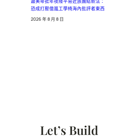
蕭美琴批年夜陸平易近族團結新法：
恐成打壓億嵐工學椅海內批評者東西
2026 年 8 月 8 日
Let’s Build