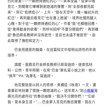
烈的意象——“一顆燃得通紅的心”——貫串全篇，從夢中看
見它，到聞聲它嗶嗶剝剝熄滅的聲響，到“全部夜都亮起
來”，到它“愈燃愈小”、上升、“掛在天空中，像一輪初升的
紅日”，再到最后看見它“也在書上熄滅”，境界壯闊而撼人
心魄。對于這“一顆燃得通紅的心”，作者“我”也積極回應，
從“覺得獻身的欲看”，到呼叫招呼“不要分開我們”，再到確
認“魯迅師長教師并沒有逝世，並且也永遠不會逝世”，由
此取得了撫慰和定力。
巴金用適意的翰墨，在這篇短文中發明出詩性的年夜
境界。
讀罷，我猜忌巴金師長教師已經寫過詩，遂查找材
料。公然，青年時期，在用“巴金”筆名寫小說之前，他以
“佩竿”“P.K.”為筆名，寫過詩。
他完整就是以詩人的思想，來構造《秋夜》一文，濃
墨重彩地刻畫了懷揣一顆熄滅的心、送年青人“到
小樹屋
寬
廣光亮的處所往”的魯迅抽像。“我決不分開你們！”“忘卻
我，管本身生涯。”……巴金夢入耳見的魯迅聲響，我在六