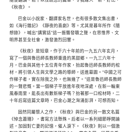
《秋夜》。
巴金以小說家、翻譯家名世，也有很多散文集出書，
如《海行雜記》《靜夜的喜劇》等。尤其是暮年所作《隨
想錄》，喊出“講實話”這一振聾發聵之聲，在思惟界、文
明界甚至全社會，激發激烈回響。
《秋夜》是短章，作于六十年前的一九五六年玄月，
寫了一個與魯迅師長教師重逢的黑甜鄉。一九三六年十
月，巴金與其他十五位青年作家，抬起魯迅師長教師的棺
材，將引領人生與文學之路的導師，送進墓園。“中國之可
作梯子者，實在除我之外，也無幾了。”這是魯迅師長教師
的一聲悲慨。當一個梯子平放進年夜地深處，在新一輪東
風春雨里，能長出有數新梯子嗎？抬著那一口棺材時，二
十年后寫這篇文章時，巴金心潮之洶涌彭湃，可想而知。
固然同屬懷人之作，《秋夜》與巴金的另一散文名篇
《悼念蕭珊》，書寫方法懸殊。后者以一系列細節睜開論
述，加固對亡妻的記憶，催人淚下。《秋夜》則以一個激