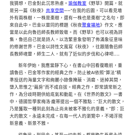
我猜想，巴金對此沉思熟慮。
瑜伽教室
《野草》開篇，就
是另一篇《秋夜》
共享空間
——“在我的后園，可以看見墻
外有兩株樹，一株是棗樹，還有一株也是棗樹”之名句，即
來自此中。巴金以雷同的標題《秋夜
聚會場地
》作文，應
當是以此向魯迅師長教師致敬。而《野草》也可以視為詩
集，魯迅自己就是詩人，以浩繁意象發明了佈滿象征意味
的修謝世界。巴金以詩性文風寫《秋夜》，往跟隨魯迅師
長教師魂靈，師生二人，就有了近似的步伐和心律吧……
新年伊始，我應當靜下心，在書山中回看復瞻前，重
讀魯迅、巴金等作家的經典之作，防止被AI依照“算法”精
準投送的海量文字和絢麗小錄像掩蔽、消磨、迷掉其間，
墮入思惟之“繭房”而不成自拔。經典之作，即常讀常新之
作，為分歧時期供給底氣和動能。在《世界的散文》一書
中，德國哲學家梅洛·龐蒂提出一個不雅點：“巨大的散文，
乃是獲取一種到此刻為止尚未被客不雅化的意義。”即：巨
大的散文，永遠未完成，在每一代人的瀏覽中，不竭浮現
新意義、新景不雅。
從魯迅，到巴金，甚至一切先哲，都是晚生吾輩永遠