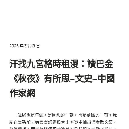
2025 年 3 月 9 日
汗找九宮格時租漫：讀巴金
《秋夜》有所思–文史–中國
作家網
歲尾也是年頭，是回想的一刻，也是前瞻的一刻。我
站在書架前，看舊書綿延如青山。從中抽出巴金散文集，
隨便翻讀，若干以往疏忽的篇章，令我線人一新，好比，