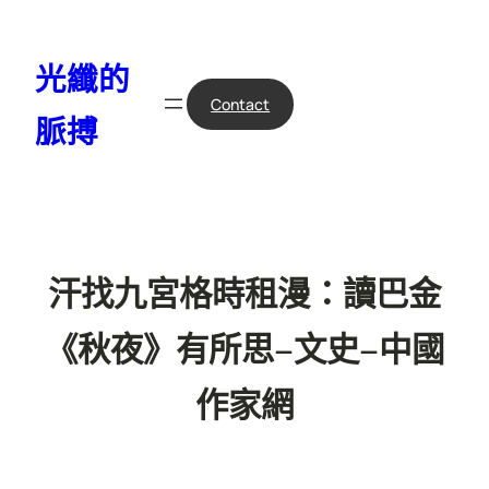
跳
至
光纖的
主
要
Contact
脈搏
內
容
汗找九宮格時租漫：讀巴金
《秋夜》有所思–文史–中國
作家網