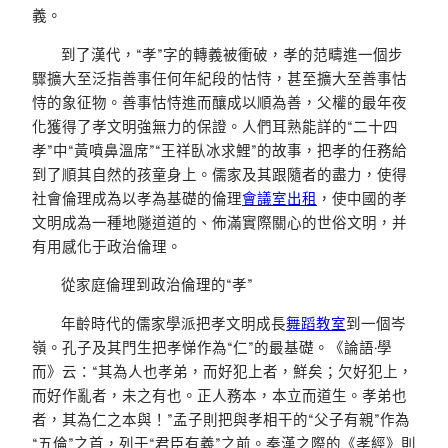
義。
到了漢代，“孝”字的轉義被衝破，孝的范疇進一個步
驟擴大至泛指善事任何年紀段的怙恃，甚至擴大至善事怙
恃的象征物。善事怙恃進而釀成以順為善，父權的最年夜
化獲得了孝文明強無力的保證。人們耳熟能詳的“二十四
孝”中“黃噴鼻溫席”“王祥臥冰求鯉”的故事，把孝的任務給
到了順其自然的孩童身上。儒家及其跟隨者的盡力，使得
社會倫理成為以孝為基礎的倫理
會議室出租
，使中國的孝
文明成為一種地隧道道的、佈滿實際關心的世俗文明，并
有用感化于政治倫理。
從家庭倫理到政治倫理的“孝”
年齡時代的儒家學派把孝文明成長
舞蹈教室
到一個岑
嶺。孔子及其門生把孝悌作為“仁”的最基礎。《論語·學
而》云：“其為人也孝弟，而好犯上者，鮮矣；欠好犯上，
而好作亂者，未之有也。正人務本，本立而道生。孝弟也
者，其為仁之本與！”孟子則把與孝相干的“父子有親”作為
“五倫”之首，列于“君臣有義”之前。秦漢之際的《孝經》則