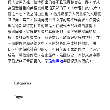
與人皆從先祖、怙恃所出的客不雅現實聯合在一路，孝成
為最受推重的美德也就是很天然的了。《孝經》說“夫孝，
德之本也，教之所由生也”，恰是反應了人們重根的文明認
識取向。其三，保護傳統社會次序的客不雅需求。任何倫
理品德都是特定社會的產品。在現代天然經濟的前提下，
家國同構，家庭是社會的基礎細胞，國度則是家庭的擴
展。要維系社會次序，就必需起首維系好家庭的次序。在
一切的倫理和品德之中，孝剛好最能完成這個效能。由
此，中國傳統社會中的孝，不只僅屬于家庭倫理，也必定
成為一種政治倫理。在家盡孝、為國效忠，也就成為中華
平易近族汗青最長久、影
瑜伽場地
響最深遠的傳統。
Categories:
Tags: