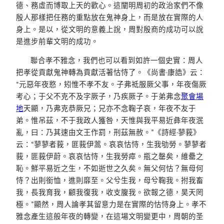
德、務虛而博取上天的歡心。這闡明周初的政治家們不像
殷人那樣把任務的重點放在鬼神身上，而是放在實際的人
身上。是以，從文明的意義上說，周對殷商的成功可以說
是進步前輩文明的成功。
聯合孝不雅念，我們也可以看到如許一個史實：周人
把孝從貢獻鬼神轉為貢獻活著怙恃了。《尚書·康誥》云：
“元惡年夜憝，矧惟不孝不友。子弗祗服厥父事，年夜傷厥
考心；于父不克不及字厥子，乃疾厥子。于弟弗念
聚會場
地
天顯，乃弗克恭厥兄；兄亦不念鞠子哀，年夜不友于
弟。惟吊茲，不于我政人獲咎，天惟與我平易近彝年夜泯
亂，曰：乃其速由文王作罰，刑茲無赦。”《詩經·蓼莪》
云：“蓼蓼者莪，匪莪伊蒿。哀哀怙恃，生我劬勞。蓼蓼者
莪，匪莪伊蔚。哀哀怙恃，生我勞瘁。瓶之罄矣，維罍之
恥。鮮平易近之生，不如逝世之久矣。無父何怙？無母何
恃？出則銜恤，進則靡至。父兮生我，母兮鞠我。拊我畜
我，長我育我，顧我復我，收支腹我。欲報之德，昊天罔
極。”顯然，周人論孝其留意力是在實際的怙恃身上。孝不
雅念產生這般年夜的轉變，在這場文明變更中，周朝的圣