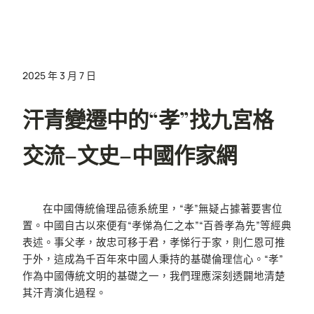
2025 年 3 月 7 日
汗青變遷中的“孝”找九宮格
交流–文史–中國作家網
在中國傳統倫理品德系統里，“孝”無疑占據著要害位
置。中國自古以來便有“孝悌為仁之本”“百善孝為先”等經典
表述。事父孝，故忠可移于君，孝悌行于家，則仁恩可推
于外，這成為千百年來中國人秉持的基礎倫理信心。“孝”
作為中國傳統文明的基礎之一，我們理應深刻透闢地清楚
其汗青演化過程。