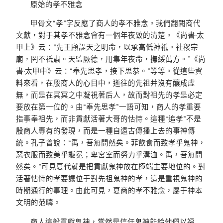
原始的孝不雅念
甲骨文“孝”字反應了商人的孝不雅念。我們翻閱商代
文獻，對于其孝不雅念會有一個年夜致的清楚。《尚書·太
甲上》云：“先王顧諟天之明命，以承高低神祇。社稷宗
廟，罔不祗肅。天監厥德，用集年夜命，撫綏萬方。”《尚
書·太甲中》云：“奉先思孝，接下思恭。”等等。從這些資
料來看，在殷商人的心目中，逝往的先祖并沒有釀成虛
無，而是在冥冥之中凝視著后人，故而對祖先的孝是必定
要放在第一位的。由“奉先思孝”一語可知，商人的孝重要
指事奉祖先，而非貢獻活著大哥的怙恃。這種“追孝”不是
殷商人專有的發現，而是一種自遠古傳播上去的事神傳
統。孔子曾說：“禹，吾無間然矣。菲飲食而致孝乎鬼神，
惡衣服而致美乎黻冕；卑宮室而努力乎溝洫。禹，吾無間
然矣。”可見夏代就是把貢獻鬼神放在極端主要地位的。對
活著怙恃的孝要讓位于對先祖鬼神的孝，這是重視鬼神的
時期通行的事理。由此可見，夏商的孝不雅念，屬于神本
文明的范疇。
商人這般貢獻鬼神，當然是信任鬼神能給他們以福