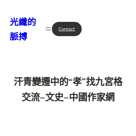
跳
至
光纖的
主
要
Contact
脈搏
內
容
汗青變遷中的“孝”找九宮格
交流–文史–中國作家網