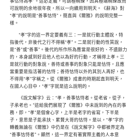
事怙恃為孝”。這必定義，可謂極精練，因其極端精練故而
可說明的余地很年夜，所以一向續用到明天。《辭海》對
“孝”的說明是“善事怙恃”，簡直與《爾雅》的說明完整一
樣。
“孝”字的這一界定要義有三：一是就行動主體說，特
指後代，非後代之行不得稱“孝”。二是就行動的性質說，
是“善”或“善事”。後代的所作所為應當是很好的、不遺餘力
的，本身感到好且他人也以為好的行動，才稱得上孝。三
是就行動的對象說，善待或善事的對象只能是怙恃，且應
當重要是指活著的怙恃；善待怙恃以外的其別人再好，也
不得用“孝”字稱之。從《爾雅》成書的時期起直到明天，
在國人心目中，“孝”字就是這么說明的。
《說文解字》云：“孝，善事怙恃者。從老省，從子，
子承老也。”這給我們展現了《爾雅》中未說到的內在的事
務，即，“孝”是個會心字，上半是老字的省寫，下半是
子，意思是子能承扶、累贅大哥的怙恃。是以，“孝”字的
轉義無論在《爾雅》中仍是在《說文解字》中都被界定為
“善事怙恃者”。顯然，這一界定有著實際主義的人本意