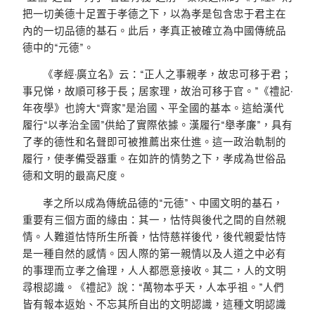
把一切美德十足置于孝德之下，以為孝是包含忠于君主在
內的一切品德的基石。此后，孝真正被確立為中國傳統品
德中的“元德”。
《孝經·廣立名》云：“正人之事親孝，故忠可移于君；
事兄悌，故順可移于長；居家理，故治可移于官。”《禮記·
年夜學》也誇大“齊家”是治國、平全國的基本。這給漢代
履行“以孝治全國”供給了實際依據。漢履行“舉孝廉”，具有
了孝的德性和名聲即可被推薦出來仕進。這一政治軌制的
履行，使孝備受器重。在如許的情勢之下，孝成為世俗品
德和文明的最高尺度。
孝之所以成為傳統品德的“元德”、中國文明的基石，
重要有三個方面的緣由：其一，怙恃與後代之間的自然親
情。人難道怙恃所生所養，怙恃慈祥後代，後代親愛怙恃
是一種自然的感情。因人際的第一親情以及人道之中必有
的事理而立孝之倫理，人人都愿意接收。其二，人的文明
尋根認識。《禮記》說：“萬物本乎天，人本乎祖。”人們
皆有報本返始、不忘其所自出的文明認識，這種文明認識