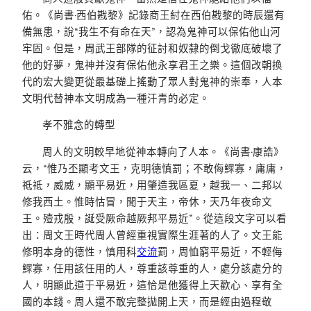
佑。《尚書·西伯戡黎》記錄商王紂在西伯戡黎的時辰還有
備無患，說“我生不有命在天”，認為鬼神可以保佑他山河
牢固。但是，周武王部隊的征討和奴隸的倒戈徹底破壞了
他的好夢，鬼神并沒有保佑他永享君王之樂。這個改朝換
代的宏大變更從最基礎上搖動了眾人對鬼神的崇奉，人本
文明代替神本文明成為一種汗青的必定。
孝不雅念的轉型
周人的文明較早地從神本轉向了人本。《尚書·康誥》
云，“惟乃丕顯考文王，克明德慎罰；不敢侮鰥寡，庸庸，
祗祗，威威，顯平易近，用肇造我區夏，越我一、二邦以
修我西土。惟時怙冒，聞于天主，帝休，天乃年夜命文
王。殪戎殷，誕受厥命越厥邦平易近”。從這段文字可以看
出：周文王時代周人曾經重視實際生涯著的人了。文王能
修明本身的德性，慎用科
交流
罰，周恤窮平易近，不輕侮
鰥寡，任用該任用的人，尊重該尊重的人，處分該處分的
人，明顯此道于平易近，這恰是他獲得上天歡心、享有全
國的本錢。周人還不敢完整拋開上天，而是經由過程敬