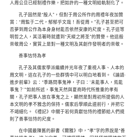
人周公旦已經制禮作樂，把如許的一種文明給軌制化了。
孔子固然是“殷人”，但對于周公所作的周禮年夜加贊
賞：“周監于二代，郁郁乎文哉！吾從周。”孔子甚至把可
否夢到周公作為本身身材能否依然安康的尺度。孔子這等
明哲之人，其活著時就遭到“天縱之將圣”的贊譽。他這般
崇敬周公，實質上是對一種文明及其創作發明者的崇敬。
善事怙恃為孝
孔子及其儒家學派繼續并光年夜了重視人事、人本的
周文明，這在孔子的一些群情中可以明白地看到。《論語·
進步前輩》云：“季路問事鬼神，子曰：‘未能事人，焉能
事鬼？’”如前所述，事鬼天然與夏商時代所推重的孝有
關，孔子把事人放在事鬼之上，顯然是對周初所提倡的人
本文明的孝不雅念的保持。儒家后學順此道前行，并把它
不竭細化。《禮記》中關于若何貢獻怙恃的禮節給人們規
則了善事怙恃的尺度。
在中國最陳舊的辭書《爾雅》中，“孝”字的界說是“善