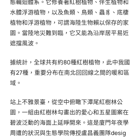
態輪迴體系。它修養著紅樹植物、伴生植物和
水體浮游植物，以及魚類、鳥類、蟲豸、底棲
植物和浮游植物，可謂海陸生物賴以保存的家
園。當陸地災難到臨，它又能為沿岸居平易近
遮擋風波。
據統計，全球共有約80種紅樹植物，此中我國
有27種，重要分布在南北回回線之間的暖和區
域。
站上不雅景臺，從空中俯瞰下潭尾紅樹林公
園，一組由紅樹林勾畫出的愛心和五星圖案在
碧波泛動的海面上延睜開來。這是廈門年夜學
周遭的狀況與生態學院傳授盧昌義團隊desig