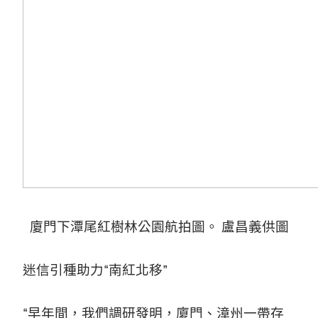
廈門下潭尾紅樹林公園航拍圖。 盧昌義供圖
迷信引種助力“南紅北移”
“早年間，我們調研發明，廈門、漳州一帶存