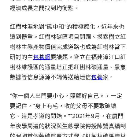
經濟成長之間找到均衡點。
紅樹林濕地對“碳中和”的積極感化，近年來也
遭到器重。紅樹林碳匯項目開闢、摸索樹立紅
樹林生態產物價值完成道路也成為紅樹林當下
研討的主
包養網
要議題。聳立在福建漳江口紅
樹林維護區的通量塔正把紅樹林碳通量、景象
數據等信息源源不竭傳送給迷信
包養
家。
“你一個人出門要小心，照顧好自己。，一定
要記住，”身上有毛，收的父母不要敢破壞
它。這是孝道的開始。”“2021年9月，在廈門
年夜學周遭的狀況與生態學院傳授陳鷺真編制
的我國首個藍碳買賣方式學《紅樹林碳匯造林