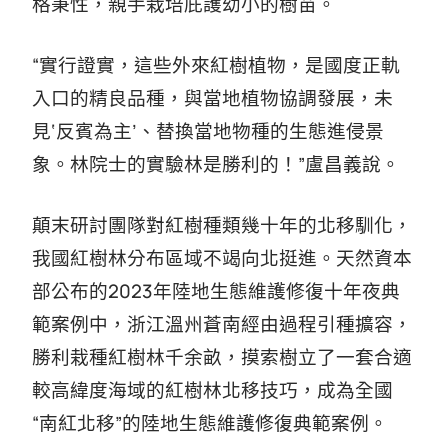
格秉性，親手栽培庇護幼小的樹苗。
“實行證實，這些外來紅樹植物，是國度正軌
入口的精良品種，與當地植物協調發展，未
見‘反賓為主’、替換當地物種的生態進侵景
象。林院士的實驗林是勝利的！”盧昌義說。
顛末研討團隊對紅樹種類幾十年的北移馴化，
我國紅樹林分布區域不竭向北挺進。天然資本
部公布的2023年陸地生態維護修復十年夜典
範案例中，浙江溫州蒼南經由過程引種擴容，
勝利栽種紅樹林千余畝，摸索樹立了一套合適
較高緯度海域的紅樹林北移技巧，成為全國
“南紅北移”的陸地生態維護修復典範案例。