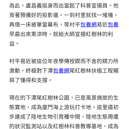
為此，盧昌義挺身而出當起了科普宣揚員。他
背著預備好的投影儀，一到村里就找一堵墻，
再借一床被單當幕布，等村平
包養網
易近
包養
早晨出來乘涼時，就給大師宣揚紅樹林的利
益。
村平易近被這位年夜學傳授鍥而不舍的精力所
激動，終極對下潭
包養網
尾紅樹林扶植工程賜
與了懂得和支撐。
現在的下潭尾紅樹林公園，已是風景旖旎的生
態寶地，成為廈門海上游玩打卡地。這里還初
步建成了陸地生物引育種中間、陸地生態周遭
的狀況監測站以及紅樹林科普教導基地，成為