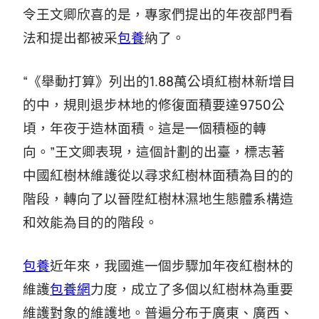
令王文卿欣喜的是，專家們提出的年夜部門看
法和提出都被采
包養
納了。
“《舉動打算》列出的1.88萬公頃紅樹林新增目
的中，規則退步林地的修復面積要達9750公
頃，年夜于造林面積。這是一個積極的轉
向。”王文卿表現，這個計劃的出臺，標志著
中國紅樹林維護從以尋求紅樹林面積為目的的
階段，轉向了以晉陞紅樹林濕地生態體系構造
和效能為目的的階段。
包養
近年來，我國進一個步驟加年夜紅樹林的
維護
包養網
力度，成立了多個以紅樹林為重要
維護對象的維護地。普遍分布于廣東、廣西、