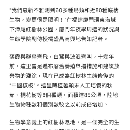
“我們最新不雅測到60多種鳥類和近80種底棲
生物，變更很是顯明！”在福建廈門環東海域
下潭尾紅樹林公園，廈門年夜學周遭的狀況與
生態學院副傳授楊盛昌高興地告知記者。
落霞與群鳥齊飛，白鷺與波浪齊叫。十幾年
前，這里曾是遍布廢舊養殖舉措措施和建筑放
棄物的灘涂，現在已成為紅樹林生態修復的
“中國樣板”。這里蒔植著顛末人工培養的秋
茄、桐花樹等8個種類，面積達85公頃，陸地
生物物種數和個別數較之以前成倍增加。
生物學意義上的紅樹林濕地，是一個完全的生