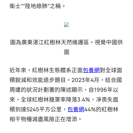
衛士”“陸地綠肺”之稱。
圖為廣東湛江紅樹林天然維護區。視覺中國供
圖
近年來，紅樹林生態體系正面
包養網
對全球面
積銳減和效能退步題目。2023年4月，結合國
周遭的狀況計劃署的陳述顯示，自1996年以
來，全球紅樹林籠罩率降落3.4%，凈喪失面
積到達5245平方公里，
包養網
44%的紅樹林
相干物種滅盡風險正在增添。