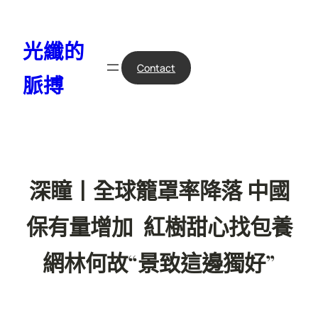
跳
至
光纖的
主
要
Contact
脈搏
內
容
深瞳丨全球籠罩率降落 中國
保有量增加 紅樹甜心找包養
網林何故“景致這邊獨好”