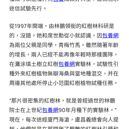
迷信試驗先行。
從1997年開端，由林鵬領銜的紅樹林科研是
的，沒錯。她和席世勳從小就認識，因
包養網
為兩位父親是同學，青梅竹馬。雖然隨著年齡
的增長，兩人已經不能再像年輕時那樣團隊，
在灘涂填土樹立紅樹
包養網
實驗林，試驗性引
種外來紅樹植物無瓣海桑與當地種混交，并在
周邊其他處所停止小范圍紅樹植物試種任務。
“那片很密集的紅樹林，就是曾經過世的林鵬
院士在上世紀
包養網
90年月種下的實驗林。”
現在，每次途經廈門海滄，盧昌義總會向人提