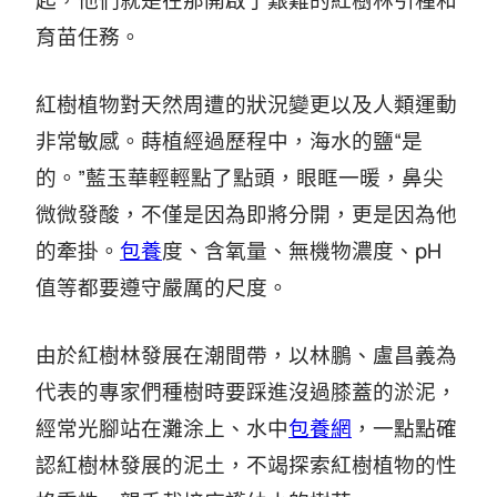
起，他們就是在那開啟了艱難的紅樹林引種和
育苗任務。
紅樹植物對天然周遭的狀況變更以及人類運動
非常敏感。蒔植經過歷程中，海水的鹽“是
的。”藍玉華輕輕點了點頭，眼眶一暖，鼻尖
微微發酸，不僅是因為即將分開，更是因為他
的牽掛。
包養
度、含氧量、無機物濃度、pH
值等都要遵守嚴厲的尺度。
由於紅樹林發展在潮間帶，以林鵬、盧昌義為
代表的專家們種樹時要踩進沒過膝蓋的淤泥，
經常光腳站在灘涂上、水中
包養網
，一點點確
認紅樹林發展的泥土，不竭探索紅樹植物的性