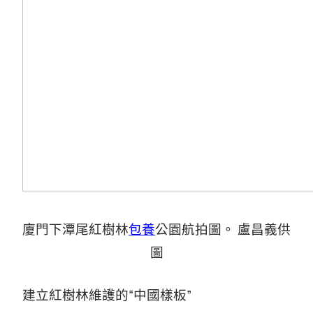
廈門下潭尾紅樹林
包養
公園航拍圖。 盧昌義供
圖
建立紅樹林維護的“中國樣板”