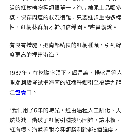
活的紅樹植物種類很單一。海岸線泥土品類多
樣、保存周遭的狀況復雜，只要進步生物多樣
性，紅樹林群落才幹加倍穩固。”盧昌義說。
有沒有措施，把南部精良的紅樹種類，引到緯
度更高的福建沿海？
1987年，在林鵬率領下，盧昌義、楊盛昌等人
開端測驗考試把海南的紅樹種類引至福建九龍
江
包養
口。
“我們用了6年的時光，經由過程人工馴化、天
然裁減，衝破了紅樹引種技巧困難，讓木欖、
紅海欖、海蓮等耐冷種類勝利跨越5個維度，