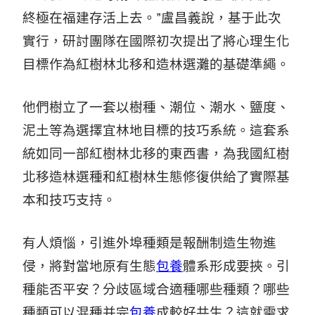
終極在福建存活上去。”盧昌義說，基于此次
實行，研討團隊在國際初次提出了將心理生化
目標作為紅樹林北移和造林選灘的基礎準繩。
他們樹立了一套以樹種、潮位、潮水、鹽度、
泥土等為選擇宜林地目標的技巧系統。這套系
統如同一部紅樹林北移的東西書，為我國紅樹
北移造林選種和紅樹林生態修復供給了實際基
本和技巧支持。
有人煩惱，引進外埠種類是報酬制造生物進
侵，將對當地原有生態
包養
體系形成要挾。引
種能否平安？分歧區域合適種哪些種類？哪些
種類可以混種并完
包養
成較好共生？這就需求