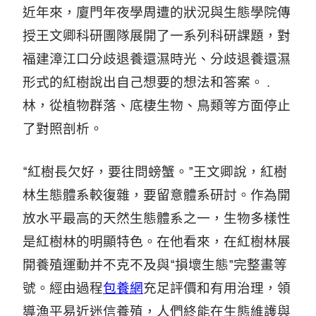
近年來，廈門年夜學周遭的狀況與生態學院傳
授王文卿科研團隊展開了一系列科研課題，對
福建漳江口分歧退養還濕時光、分歧退養還濕
形式的紅樹說出自己想要的想法和答案。 .
林，從植物群落、底棲生物、鳥類等方面停止
了對照剖析。
“紅樹長欠好，要往問螃蟹。”王文卿說，紅樹
林生態體系較復雜，要留意體系研討。作為開
放水平最高的天然生態體系之一，生物多樣性
是紅樹林的明顯特色。在他看來，在紅樹林展
開養殖運動并不克不及與“損壞生態”完整畫等
號。經由過程
包養網
充足評價和有用治理，領
導漁平易近迷信養殖，人們終能在生態維護與