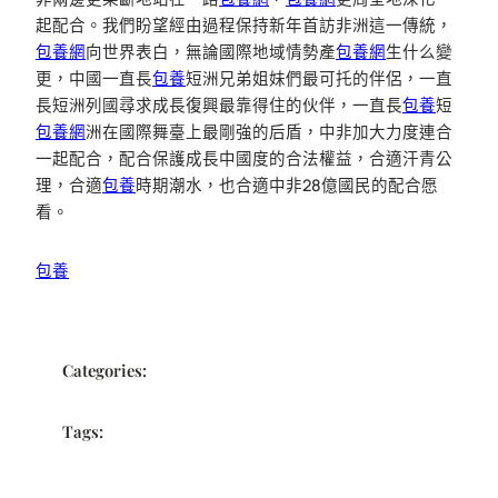
起配合。我們盼望經由過程保持新年首訪非洲這一傳統，
包養網
向世界表白，無論國際地域情勢產
包養網
生什么變
更，中國一直長
包養
短洲兄弟姐妹們最可托的伴侶，一直
長短洲列國尋求成長復興最靠得住的伙伴，一直長
包養
短
包養網
洲在國際舞臺上最剛強的后盾，中非加大力度連合
一起配合，配合保護成長中國度的合法權益，合適汗青公
理，合適
包養
時期潮水，也合適中非28億國民的配合愿
看。
包養
Categories:
Tags: