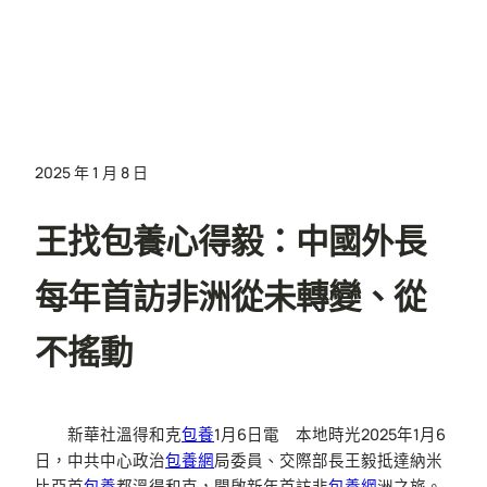
2025 年 1 月 8 日
王找包養心得毅：中國外長
每年首訪非洲從未轉變、從
不搖動
新華社溫得和克
包養
1月6日電 本地時光2025年1月6
日，中共中心政治
包養網
局委員、交際部長王毅抵達納米
比亞首
包養
都溫得和克，開啟新年首訪非
包養網
洲之旅。