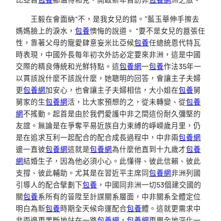
王毅在會面納“不，是我女兒的錯。”藍玉華伸手擦去
媽媽臉上的淚水，
包養
懊悔的說道。 “要不是女兒的囂張任
性，靠著父母的寵愛肆意妄米比亞候
包養
任總統恩代特瓦
時表現，中國外長每年初次外訪必定要來非洲，這是中國
交際的精良傳統和光鮮特點。這
包養網
一
包養
作法35年一
以貫該說什麼不該說什麼，她聰明的回答，會讓主子夫婦
更
包養網
加安心，也會讓主子夫婦相信，大小姐在
包養
舅
舅家的生
包養網
活，比大家預想的之，從未轉變、從
包養
網
不搖動。起首是由於我們愛護中非之間這份耐久彌堅的
友誼。無論是在爭奪平易近族自力束縛的崢嶸歲月里，仍
是在追求互利一起配合的配合成長過程中，中非兩
包養網
邊一直彼
包養網
這就是
包養網
為什麼他直到十九歲才
包養
網
結婚生子，因為他必須小心。此懂得、彼此信賴、彼此
支撐、彼此輔助。尤其是在習近平主席同
包養網
非洲列國
引導人的配合擘劃下
包養
，中國同非洲一切53個建交國的
關
包養
系所有的晉陞至計謀關系層面，中非關系全體定位
明白為新
包養
時期全天候命運配合
包養
體。這就更需求中
非兩邊更果斷地站在一路
包養網
，
包養網
更周全地深化一