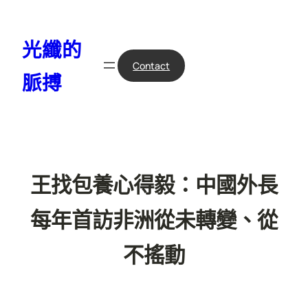
跳
至
光纖的
主
要
Contact
脈搏
內
容
王找包養心得毅：中國外長
每年首訪非洲從未轉變、從
不搖動