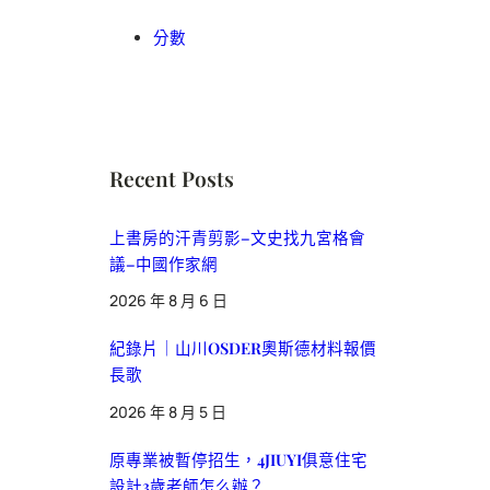
分數
Recent Posts
上書房的汗青剪影–文史找九宮格會
議–中國作家網
2026 年 8 月 6 日
紀錄片｜山川OSDER奧斯德材料報價
長歌
2026 年 8 月 5 日
原專業被暫停招生，4JIUYI俱意住宅
設計3歲老師怎么辦？