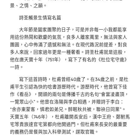
景、之情、之韻。
詩圣觸景生情寫名篇
大年節是闔家團聚的日子，可是并非每一小我都能享
用這份熱鬧和歡慶的氣氛，良多人離家萬里，無法與家人
團圓，心中佈滿了遺憾和無法。在現代路況前提差，對良
多人來說，回家過年更是一種奢看。詩圣杜甫就是這般，
他在唐天寶十年（751年），寫下了有名的《杜位宅守歲》
一詩。
寫下這首詩時，杜甫曾經40歲了。在34歲之前，是杜
甫平生引認為快的唸書游歷時代。游歷時代，他曾寫下佳
作《看岳》，開頭的兩句是傳播千古的名句“會當凌盡頂，
一覽眾山小”。他曾在洛陽與李白相遇，并贈詩于李白：
“余亦東蒙客，憐君如弟兄。醉眠秋共被，聯袂日同業”。
天寶五年（746年），杜甫離開長安后，漢中王府、鄭駙馬
宅等貴族達官宅第都向他開過門。但杜甫來長安的最重要
的義務仍是餐與加入科舉測試，謀取官職。