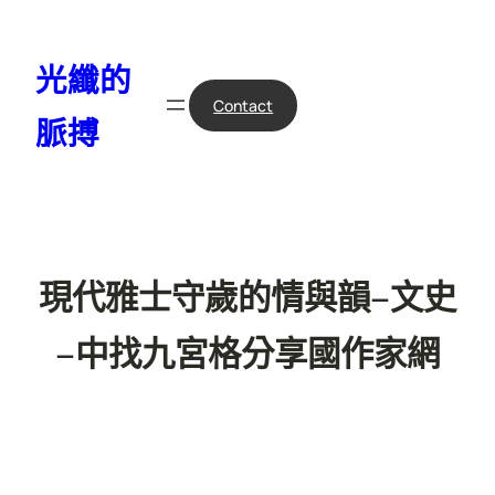
跳
至
光纖的
主
要
Contact
脈搏
內
容
現代雅士守歲的情與韻–文史
–中找九宮格分享國作家網