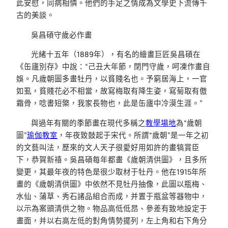
此安慰，同病相憐。他們的手足之情成為文學史下流傳千
古的美談。
吳昌碩守歲必作畫
光緒十五年（1889年），有名的繪畫巨匠吳昌碩在
《缶廬別存》中說：“己丑大年節，閉門守歲，呵凍作畫自
娛。凡歲朝圖多畫牡丹，以貧賤名也。予窮居海上，一官
如虱，貧賤花必不相當，故寫梅取有降生姿，寫菊取有傲
霜骨，唸書短檠，我家長物也，此是缶廬中冷漠生涯。”
與過年有關的季節畫在現代多稱之
教學場地
為“歲朝
圖”
瑜伽教室
，年夜致鼓起于宋代。所謂“歲朝”是一年之初
的文藝叫法，歷來的文人天子很愛好用如許的畫犒賞臣
下，恭賀新禧。吳昌碩每年都畫《歲朝清供圖》，且多所
變更，其最年夜的特色是很少取材于牡丹。他在1915年所
畫的《歲朝清供圖》中依然不見牡丹抽像，此圖以瓶梅、
水仙、蒲草、秀石諸品組合而成，并置于瓶盆等器物中，
以示為案頭清供之物。物品高低低昂、參差有致地設定于
畫面，并以右高左低的對角情勢擺列，左上角和右下角分