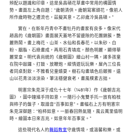
辨配以題識和印章，這是吳昌碩花草畫中常用的構圖情
勢。畫面左上角自題：“歲朝清供。歲朝寫案頭花，像前人
所作歲時物之遷流也，茲擬其意。乙卯歲冷吳昌碩。”
實在，在新年丹青中不畫牡丹的畫家有良多。像宋代
趙昌的《歲朝圖》畫面展天蓋地不留邊隙的花團錦簇，艷
麗熱鬧。畫上梅花、山茶、水仙和長春花，以朱砂、白
粉、胭脂、石綠畫成，再用石青填底，顏色明麗，顯得華
麗堂皇。明代袁尚統的《歲朝圖》繪山村一隅，諸多孩童
在院中敲鑼、打鼓、放鞭炮，縱情遊玩玩樂，屋內三位長
者同桌對飲，不雅看兒童嬉耍。樹石勾畫填色后皴擦，遠
山以花青淡淡涂染，筆法穩健衰老，畫風樸素古拙。
明憲宗朱見深于成化十七年（1481年）作《歲朝吉兆
圖》，圖中鐘馗手持如意，一隨行小鬼雙手托一放有柏枝
與柿子的盤子，取諧音“百事如意”。畫幅右上方有明憲宗
朱見深御題：“柏柿如意。一脈春回熱氣隨，風云萬里值明
時。繪圖本日來吉兆，如意年年百事宜。”
這些現代名人的
舞蹈教室
守歲情境，或溫馨和樂，或