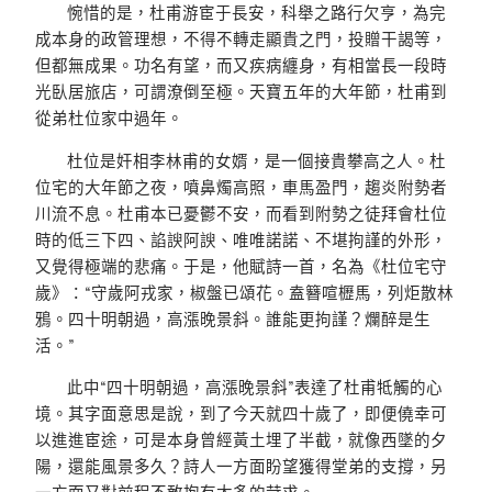
惋惜的是，杜甫游宦于長安，科舉之路行欠亨，為完
成本身的政管理想，不得不轉走顯貴之門，投贈干謁等，
但都無成果。功名有望，而又疾病纏身，有相當長一段時
光臥居旅店，可謂潦倒至極。天寶五年的大年節，杜甫到
從弟杜位家中過年。
杜位是奸相李林甫的女婿，是一個接貴攀高之人。杜
位宅的大年節之夜，噴鼻燭高照，車馬盈門，趨炎附勢者
川流不息。杜甫本已憂鬱不安，而看到附勢之徒拜會杜位
時的低三下四、諂諛阿諛、唯唯諾諾、不堪拘謹的外形，
又覺得極端的悲痛。于是，他賦詩一首，名為《杜位宅守
歲》：“守歲阿戎家，椒盤已頌花。盍簪喧櫪馬，列炬散林
鴉。四十明朝過，高漲晚景斜。誰能更拘謹？爛醉是生
活。”
此中“四十明朝過，高漲晚景斜”表達了杜甫牴觸的心
境。其字面意思是說，到了今天就四十歲了，即便僥幸可
以進進宦途，可是本身曾經黃土埋了半截，就像西墜的夕
陽，還能風景多久？詩人一方面盼望獲得堂弟的支撐，另