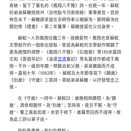
奇跡，留下了著名的《鳳翔八不雅》詩。在統一年，蘇軾
的弟弟蘇轍授商州（治地點今河南商縣）軍事推官。官府
佈告未下，蘇轍請求留在京師侍奉父親蘇洵，那時蘇洵在
開封修《禮書》。第二年獲準，蘇轍遂留在父切身旁。
蘇軾一人到鳳翔任職三年，政績斐然。鳳翔也是蘇軾
文學創作的一個新出發點，宦途為蘇軾的文學創作開闢了
更為遼闊的視野，《鳳翔八不雅》《石鼓歌》等130余篇詩
文和《喜雨亭記》《凌虛
交流
臺記》等名篇佳作都成于鳳
翔。不外，碰到年關，想歸去和父親、弟弟團圓而不成
得。嘉祐七年（1062年），蘇軾在大年節夜寫下《饋歲》
《別歲》《守歲》三首詩，寄給弟弟蘇轍，以抒發懷念之
情。
在《守歲》一詩中，蘇軾曰：歲晚相與饋問，為“饋
歲”；酒食相邀呼，為“別歲”；至除夜，達旦不眠，為“守
歲”，蜀之風氣如是。余官于岐下，歲暮思回而不成得，故
為此三詩以寄子由。
欲知垂盡歲，有似赴壑蛇。