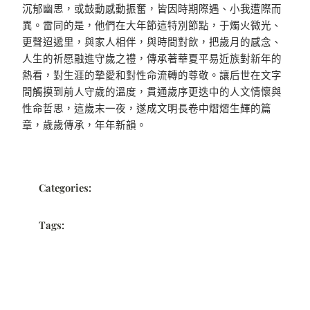
沉郁幽思，或鼓動感動振奮，皆因時期際遇、小我遭際而
異。雷同的是，他們在大年節這特別節點，于燭火微光、
更聲迢遞里，與家人相伴，與時間對飲，把歲月的感念、
人生的祈愿融進守歲之禮，傳承著華夏平易近族對新年的
熱看，對生涯的摯愛和對性命流轉的尊敬。讓后世在文字
間觸摸到前人守歲的溫度，貫通歲序更迭中的人文情懷與
性命哲思，這歲末一夜，遂成文明長卷中熠熠生輝的篇
章，歲歲傳承，年年新韻。
Categories:
Tags: