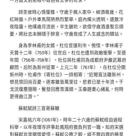
一方面又對前程不敢抱有太多的苛求。
詩圣彼時心情復雜，守歲于親人家中，椒酒敬歲，花
紅映盤。戶外車馬鬧熱熱烈繁華，庭內燭火透明，遣散冷
夜陰霾。他嘆歲月流逝，半生蹉跎，欲借守歲酒盞暫忘煩
憂，將壯志未酬隱于醉意，守歲夜成了人生感念的驛站。
身為李林甫的女婿，杜位官運利市。惋惜，李林甫于
天寶十二年（753年）往世后，杜位也遭到政敵衝擊。至德
年間（756年-758年），杜位與杜甫同為成都府尹嚴武幕府
顧問，后貶為新州從軍。上元二年（761年），在杜位分開
新州時，杜甫作《寄杜位》一詩相寄：“近聞寬法離新州，
想見懷回尚百憂。逐客雖皆萬里往，悲君已是十年流。干
戈況復塵隨眼，鬢發回應雪滿頭。玉壘題書心緒亂，何時
更得曲江游。”
蘇軾賦詩三首寄蘇轍
宋嘉祐六年(1061年)，時年二十六歲的蘇軾經由過程
科舉，以年夜理寺評事赴鳳翔府擔負判官一職。知府宋選
對蘇軾非常關懷愛惜。蘇軾公務之暇，縱不雅四周的勝景