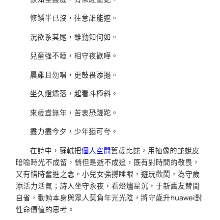
修鱗半已沒，往意誰能遮。
況欲系其尾，雖勤知何如。
兒童強不睡，相守夜歡嘩。
晨雞且勿唱，更鼓畏添撾。
坐久燈燼落，起看斗極斜。
來歲豈無年，苦衷恐蹉跎。
盡力盡今夕，少年猶可夸。
在詩中，蘇軾把
個人空間
舊歲比蛇，用抽像的蛇蛻皮
暗喻時光不成留，悄但是逝不成追，既有對時間的敬畏，
又有惜時奮進之念。小兒女強撐睡眼，遊玩歡鬧，為守歲
添活力活氣；詩人坐守永夜，看燈燼星沉，于新舊友替間
自省，勸勉本身與眾人莫負年光光陰，將守歲升huawei對
性命價值的思考。