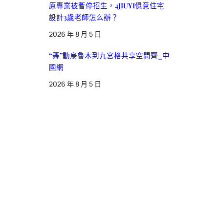
原專業被暫停招生，4JIUYI俱意住宅
設計3歲老師怎么辦？
2026 年 8 月 5 日
“舞”動烏魯木到九宮格共享空間齊_中
國網
2026 年 8 月 5 日