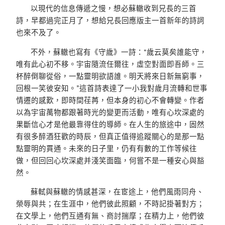
以現代的信息傳遞之慢，想必蘇轍收到兄長的三首
詩，早都過完正月了，想給兄長回應版主一首新年的詩詞
也來不及了。
不外，蘇轍也寫有《守歲》一詩：“歲云莫矣誰能守，
唯有此心初不移。宇宙隨流任爾往，虛空對面即吾師。三
杯醉倒聊從俗，一點靈明欲語誰。明天將來日新無窮事，
回根一笑彼安知。”這首詩表達了一小我對歲月流轉和世事
情遷的感歎，即時間荏苒，但本身的初心不會轉變。作者
以為宇宙萬物都跟著時光的變更而活動，唯有心坎深處的
果斷信心才是他最靠得住的導師。在人生的旅途中，固然
有很多醉酒狂歡的時辰，但真正值得追蹤關心的是那一點
點靈明的貫通。未來的日子里，仍有有數的工作等候往
做，但回回心坎深處并淺笑面臨，何嘗不是一種安心與豁
然。
蘇軾與蘇轍的情感甚深，在宦途上，他們風雨同舟、
榮辱與共；在生涯中，他們彼此照顧，不時記掛著對方；
在文學上，他們互通有無、商討揣摩；在精力上，他們彼