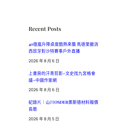
Recent Posts
40億嵐升降桌度酷熱來襲 馬德里撤消
西班牙對沙特賽事戶外直播
2026 年 8 月 6 日
上書房的汗青剪影–文史找九宮格會
議–中國作家網
2026 年 8 月 6 日
紀錄片｜山川OSDER奧斯德材料報價
長歌
2026 年 8 月 5 日