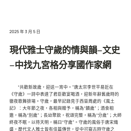
2025 年 3 月 5 日
現代雅士守歲的情與韻–文史
–中找九宮格分享國作家網
“共歡新故歲，迎送一宵中。”唐太宗李世平易近在
《守歲》一詩中表達了君臣歡宴喝酒，迎新年辭舊歲時的
徹夜歌舞排場。守歲，最早記錄見于西晉周處的《風土
記》：大年節之夜，各相與贈予，稱為“饋歲”；酒食相
邀，稱為“別歲”；長幼聚飲，祝頌完整，稱為“分歲”；大師
終夜不眠，以待天明，稱曰“守歲”。守歲的風俗于唐宋熾
盛，歷代文人雅士皆有佳篇傳世，從中可窺古時守歲之