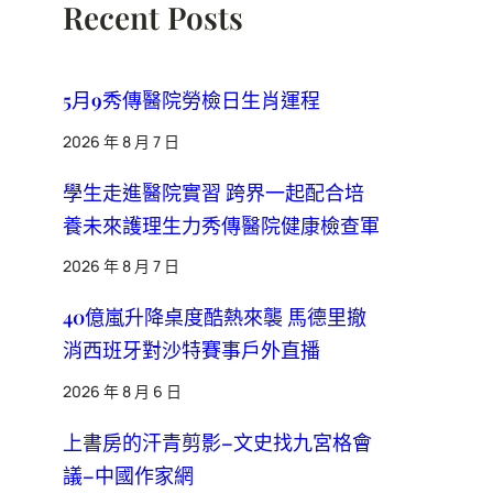
Recent Posts
5月9秀傳醫院勞檢日生肖運程
2026 年 8 月 7 日
學生走進醫院實習 跨界一起配合培
養未來護理生力秀傳醫院健康檢查軍
2026 年 8 月 7 日
40億嵐升降桌度酷熱來襲 馬德里撤
消西班牙對沙特賽事戶外直播
2026 年 8 月 6 日
上書房的汗青剪影–文史找九宮格會
議–中國作家網