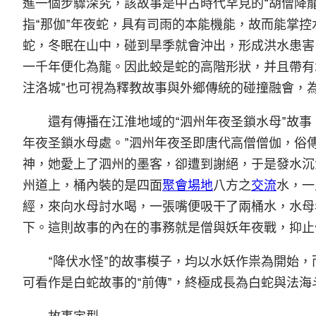
進一個步驟深究，該故事是中古時代罕見的“胡僧降
指“那伽”年夜蛇，具有司雨的本能機能，故而能掌控
蛇，冬眠在山中，碰到旱季就會沖出，形成洪水患害
一千年便化為龍。因此蛟是蛇的高階形狀，并且帶有
注洛城”也可視為釋教故事與外鄉傳統的碰撞融會，為
還有傳播在江淮地域的“泗州年夜圣鎖水母”故事
年夜圣鎖水母處。”泗州年夜圣即唐代高僧僧伽，俗
神，她愛上了泗州的墨客，卻遭到謝絕，于是發水沉
州道上，桶內裝的是四面
聚會場地
八方之
交流
水，一
經，來向水母討水喝，一張嘴便吸干了兩桶水，水母
下。這則故事的內在的事務就是僧與妖年夜戰，抑止
“降伏水怪”的故事模子，均以水妖作祟為開始
可看作是白蛇故事的“前傳”，終極成長為白蛇與法海
故事定型