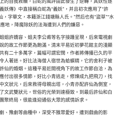
上的自我救贖，白蛇的風評由此發生了逆轉，其妖性逐
妖傳》中直接稱白蛇為“義妖”，并且初次應用了“許
仙，字華文，本籍浙江錢塘縣人氏。”然后也有“盜草”“水
響應地，降魔除妖的法海遭到人們的嫌惡。
姐姐許嬌容、姐夫李公甫等名字接踵呈現，后來電視劇
說的故工作節更為飽滿。清末平易近初夢花館主的淺顯
共有二十多萬字，篇幅可謂宏闊，作者將傳播已久的平
令人著迷。好比法海僧人宿世為蛤蟆精，它的舍利子被
許仙的婚姻。這種平易近間視角下的故工作節自洽，為
應付出很多情節，好比小青逃走，修煉成九把飛刀，找
中文狀元，后來救得母親出塔，小青亦配許仙為側室，
了文武雙狀元，世俗的光榮到達極致。到最后許仙和白
團聚終局，很能逢迎通俗大眾的感情訴求。
劇、豫劇等曲種中，深受不雅眾愛好。遭到戲曲的影