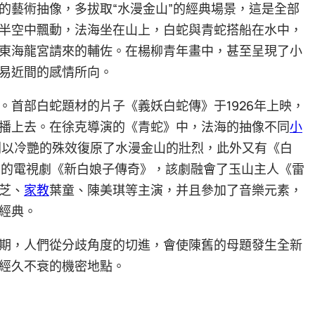
的藝術抽像，多拔取“水漫金山”的經典場景，這是全部
半空中飄動，法海坐在山上，白蛇與青蛇搭船在水中，
東海龍宮請來的輔佐。在楊柳青年畫中，甚至呈現了小
易近間的感情所向。
。首部白蛇題材的片子《義妖白蛇傳》于1926年上映，
播上去。在徐克導演的《青蛇》中，法海的抽像不同
小
則以冷艷的殊效復原了水漫金山的壯烈，此外又有《白
出的電視劇《新白娘子傳奇》，該劇融會了玉山主人《雷
芝、
家教
葉童、陳美琪等主演，并且參加了音樂元素，
經典。
期，人們從分歧角度的切進，會使陳舊的母題發生全新
經久不衰的機密地點。