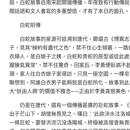
局。白蛇故事自南宋起開端傳播，年夜致有行動傳說
間話語和文人書寫的多重塑造，才有了本日的面孔。
白蛇前傳
白蛇故事的泉源可追溯到唐代，鄭還古《博異志
子，見其“綽約有盡代之色”，禁不住心生傾慕，一
衣婦人，是白娘子之姨，白蛇和青蛇的原型或從此處
腥臊氣異常”，禁不住驚奇。回家后，李黃便臥病不
頭。家人往白衣娘子家尋訪，只見一座空園，一棵皂
聯想到，阿誰白衣男子能夠就是白蛇所化，故事到此
大“妖由人興”的價值不雅念——正由於李黃貪戀美色
仍是在唐代，還有一個傳播甚廣的巨蛇故事。《
出于芒山下。胡僧無畏見之，嘆曰：‘此欲決水注洛城
一條巨蛇，要發洪流沉沒洛陽城，終極被高僧善無畏