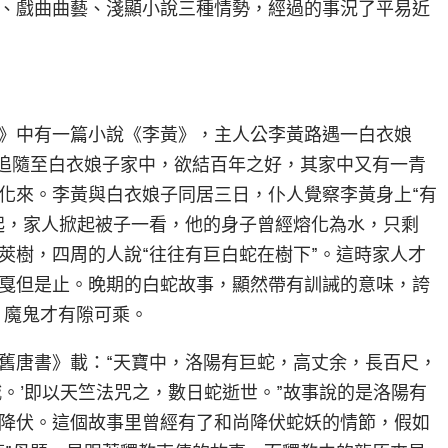
、戲曲曲藝、淺顯小說三種情勢，經過的事況了平易近
》中有一篇小說《李黃》，主人公李黃路遇一白衣娘
路追隨至白衣娘子家中，欲結百年之好，其家中又有一青
化來。李黃與白衣娘子同居三日，仆人覺察李黃身上“有
起，家人掀起被子一看，他的身子曾經熔化為水，只剩
莢樹，四周的人說“往往有巨白蛇在樹下”。這時家人才
戛但是止。晚期的白蛇故事，顯然帶有訓誡的意味，誇
，魔鬼才有隙可乘。
舊唐書》載：“天寶中，洛陽有巨蛇，高丈余，長百尺，
。’即以天竺法咒之，數日蛇逝世。”故事說的是洛陽有
降伏。這個故事里曾經有了和尚降伏蛇妖的情節，假如