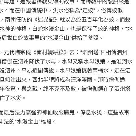
龍”母題，是跟著釋教東傳的故事，而釋教中的龍原來是
水。而在中國傳統中，洪水俗稱為“走蛟”，俗傳蛟似
，南朝任昉的《述異記》就以為蛇五百年化為蛟，而蛟
水神的神格，白蛇水漫金山，也是保存了蛟的神格，“水
后世白蛇故事里的“水漫金山”供給了參照。
，元代陶宗儀《南村輟耕錄》云：“泗州塔下,相傳泗州
傳僧伽在泗州降伏了水母，水母又稱水母娘娘，是淮河水
沒泗州。平易近間傳說，水母娘娘挑著兩桶水，走在泗
旦傾注出來，西北半壁將成為汪洋澤國。那時僧伽途
年夜驚，與之戰，終不克不及敵，被僧伽鎖在了泗州塔
住了水災。
，而最后法力高強的神仙收服魔鬼，停息水災，這些故事
斗法的“水漫金山”橋段。