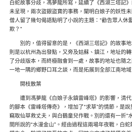
白蛇故事分歧，馮夢龍所寫，延續了《西湖三塔記》
未呈現，兩次盜銀盜寶的事務，闡明白娘子的妖性未
僧人留了幾句偈語點明了小說的主題：“勸告眾人休
欺？”
別的，值得留意的是，《西湖三塔記》的故事地
則是以杭州為出發點，又旁及姑蘇、鎮江，地址的轉
了分歧版本，而終極融會到一處，故事的地址也隨之
一地一隅的鄉野口耳之談，而是拓展到全部江南地域
開枝散葉
遭到馮夢龍《白娘子永鎮雷峰塔》的影響，清代
的腳本《雷峰塔傳奇》，增加了“求草”的情節，是
竊取仙草救丈夫，與白鶴童兒作戰。別的還有一折“
間所說的“水漫金山”。經由過程這兩場年夜戰，白