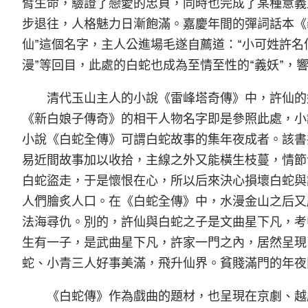
臂生命，驗證了戀愛的忠貞，同時也完成了某種意義
步退往，人格魅力日漸飽滿。嘉慶年間的彈詞話本《義
仙”這個名字，主人公進場毛遂自薦道：“小可姓許名
漫”等回目，此處的白蛇也成為至情至性的“義妖”，
清代玉山主人的小說《雷峰塔奇傳》中，許仙的
《新白娘子傳奇》的相干人物名字即是參照此處，小
小說《白蛇全傳》可謂白蛇故事的集年夜成者。該書
易近間故事加以收拾，主線之外又能橫生枝蔓，情節
白蛇盜走，于是懷恨在心，所以后來決心損壞白蛇與
人們膾炙人口。在《白蛇全傳》中，水漫金山之后又
法海尋仇。別的，許仙與白蛇之子是文曲星下凡，考
生有一子，是武曲星下凡，許家一門之內，居然呈現
蛇、小青三人好事美滿，飛升仙界。貧賤滿門的年夜
《白蛇傳》作為戲曲的題材，也呈現在京劇、越