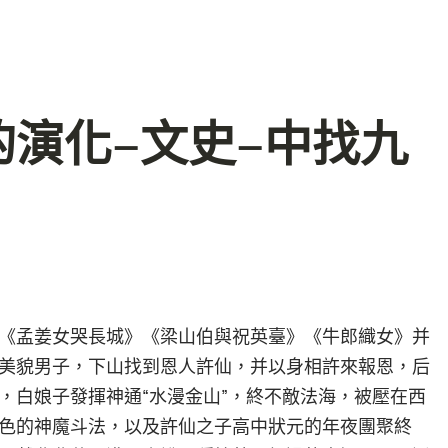
演化–文史–中找九
《孟姜女哭長城》《梁山伯與祝英臺》《牛郎織女》并
美貌男子，下山找到恩人許仙，并以身相許來報恩，后
，白娘子發揮神通“水漫金山”，終不敵法海，被壓在西
色的神魔斗法，以及許仙之子高中狀元的年夜團聚終