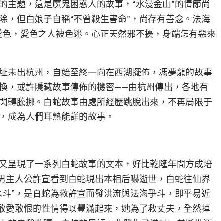
的主題，還是魔鬼困惑人的故事，“水漫金山”的情節尚
除，但白娘子自稱“不曾殺生害命”，尚存有善念。法海
愛色，愛色之人被色迷。心正天然邪不擾，身端怎有惡來
址未出杭州，自始至終一向在西湖擺佈，馮夢龍的故事
換，或許隱藏故事傳佈的機密——由杭州傳出，各地有
閃轉騰挪。白蛇故事由處所經歷跳脫出來，不再局限于
，成為人們耳熟能詳的故事。
又呈現了一系列白蛇故事的文本，好比乾隆年間方成培
說男主人公許宣看到白蛇現出本相后嚇逝世，白蛇往仙界
水斗”，是白蛇為救許宣而發洪流與法海爭斗，即平易近
蛇敢愛敢恨的性情得以豐滿起來，她為了救丈夫，全然掉