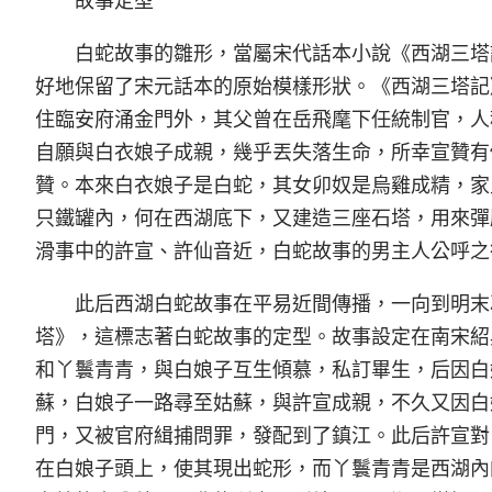
白蛇故事的雛形，當屬宋代話本小說《西湖三塔
好地保留了宋元話本的原始模樣形狀。《西湖三塔記
住臨安府涌金門外，其父曾在岳飛麾下任統制官，人
自願與白衣娘子成親，幾乎丟失落生命，所幸宣贊有
贊。本來白衣娘子是白蛇，其女卯奴是烏雞成精，家
只鐵罐內，何在西湖底下，又建造三座石塔，用來彈
滑事中的許宣、許仙音近，白蛇故事的男主人公呼之
此后西湖白蛇故事在平易近間傳播，一向到明末
塔》，這標志著白蛇故事的定型。故事設定在南宋紹
和丫鬟青青，與白娘子互生傾慕，私訂畢生，后因白
蘇，白娘子一路尋至姑蘇，與許宣成親，不久又因白
門，又被官府緝捕問罪，發配到了鎮江。此后許宣對
在白娘子頭上，使其現出蛇形，而丫鬟青青是西湖內