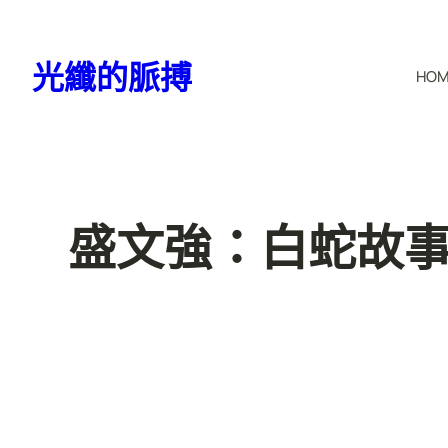
跳
至
光纖的脈搏
HO
主
要
內
容
盛文強：白蛇故事