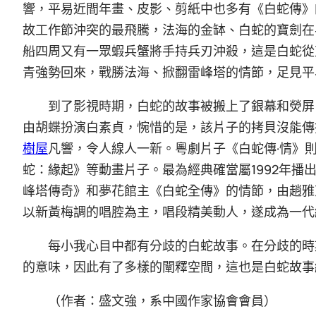
響，平易近間年畫、皮影、剪紙中也多有《白蛇傳》
故工作節沖突的最飛騰，法海的金缽、白蛇的寶劍在
船四周又有一眾蝦兵蟹將手持兵刃沖殺，這是白蛇從
青強勢回來，戰勝法海、掀翻雷峰塔的情節，足見平
到了影視時期，白蛇的故事被搬上了銀幕和熒屏
由胡蝶扮演白素貞，惋惜的是，該片子的拷貝沒能傳
樹屋
凡響，令人線人一新。粵劇片子《白蛇傳·情》
蛇：緣起》等動畫片子。最為經典確當屬1992年播
峰塔傳奇》和夢花館主《白蛇全傳》的情節，由趙雅
以新黃梅調的唱腔為主，唱段精美動人，遂成為一代
每小我心目中都有分歧的白蛇故事。在分歧的時
的意味，因此有了多樣的闡釋空間，這也是白蛇故事
（作者：盛文強，系中國作家協會會員）