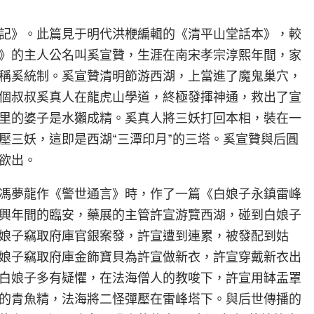
記》。此篇見于明代洪楩編輯的《清平山堂話本》，較
》的主人公名叫奚宣贊，生涯在南宋孝宗淳熙年間，家
稱奚統制。奚宣贊清明節游西湖，上當進了魔鬼巢穴，
個叔叔奚真人在龍虎山學道，終極發揮神通，救出了宣
里的婆子是水獺成精。奚真人將三妖打回本相，裝在一
壓三妖，這即是西湖“三潭印月”的三塔。奚宣贊與后圓
欲出。
馮夢龍作《警世通言》時，作了一篇《白娘子永鎮雷峰
興年間的臨安，藥展的主管許宣游覽西湖，碰到白娘子
娘子竊取府庫官銀案發，許宣遭到連累，被發配到姑
娘子竊取府庫金飾寶貝為許宣做新衣，許宣穿戴新衣出
白娘子多有疑懼，在法海僧人的教唆下，許宣用缽盂罩
的青魚精，法海將二怪彈壓在雷峰塔下。與后世傳播的