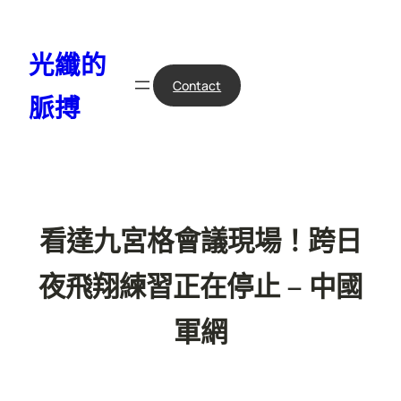
跳
至
光纖的
主
要
Contact
脈搏
內
容
看達九宮格會議現場！跨日
夜飛翔練習正在停止 – 中國
軍網