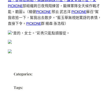
PICKONE
部組織跨日夜飛翔練習，鍛煉軍隊全天候作戰才
能。戳圖↓（楊健
PICKONE
邢云 武志洋
PICKONE
蘇召“幫
我收拾一下，幫我出去散步。”藍玉華無視她驚訝的表情，
直接下令。
PICKONE
群 楊森 孫浩程）
“是的，女士。”彩秀只能點頭服從。
Categories:
Tags: