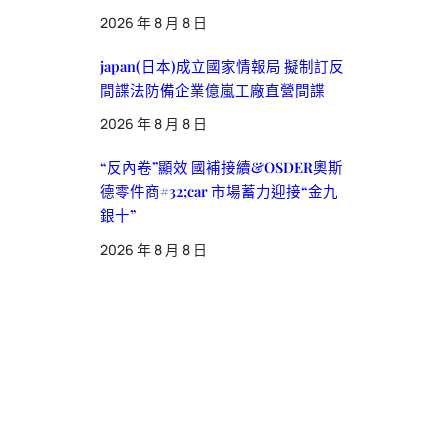
2026 年 8 月 8 日
japan(日本)成立國家情報局 擬制訂反
間諜法防備企業億嵐工廠直營間諜
2026 年 8 月 8 日
“反內卷”顯效 國補接續&OSDER奧斯
德零件商#32;car 市場蓄力迎接“金九
銀十”
2026 年 8 月 8 日