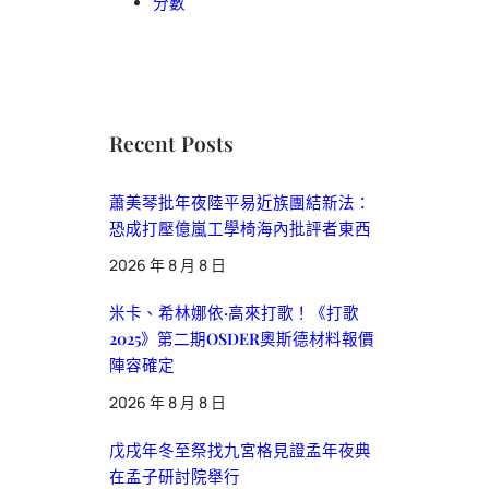
分數
Recent Posts
蕭美琴批年夜陸平易近族團結新法：
恐成打壓億嵐工學椅海內批評者東西
2026 年 8 月 8 日
米卡、希林娜依·高來打歌！《打歌
2025》第二期OSDER奧斯德材料報價
陣容確定
2026 年 8 月 8 日
戊戌年冬至祭找九宮格見證孟年夜典
在孟子研討院舉行