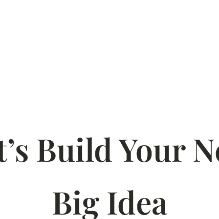
t’s Build Your N
Big Idea