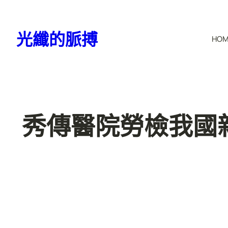
跳
至
光纖的脈搏
HO
主
要
內
容
秀傳醫院勞檢我國