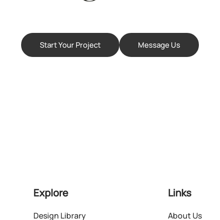
Start Your Project
Message Us
Explore
Links
Design Library
About Us