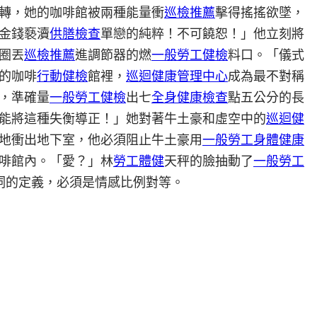
轉，她的咖啡館被兩種能量衝
巡檢推薦
擊得搖搖欲墜，
金錢褻瀆
供膳檢查
單戀的純粹！不可饒恕！」他立刻將
圈丟
巡檢推薦
進調節器的燃
一般勞工健檢
料口。「儀式
的咖啡
行動健檢
館裡，
巡迴健康管理中心
成為最不對稱
，準確量
一般勞工健檢
出七
全身健康檢查
點五公分的長
能將這種失衡導正！」她對著牛土豪和虛空中的
巡迴健
地衝出地下室，他必須阻止牛土豪用
一般勞工身體健康
啡館內。「愛？」林
勞工體健
天秤的臉抽動了
一般勞工
詞的定義，必須是情感比例對等。