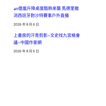
40億嵐升降桌度酷熱來襲 馬德里撤
消西班牙對沙特賽事戶外直播
2026 年 8 月 6 日
上書房的汗青剪影–文史找九宮格會
議–中國作家網
2026 年 8 月 6 日