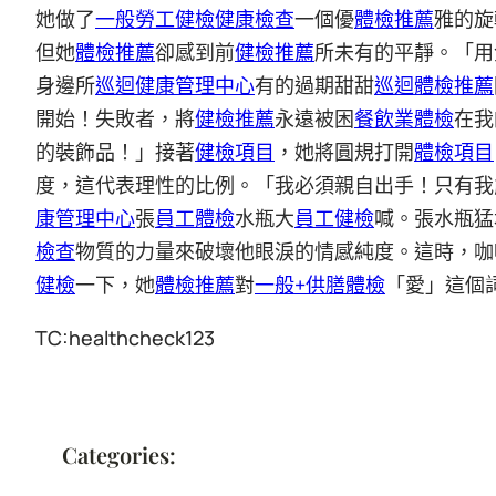
她做了
一般勞工健檢
健康檢查
一個優
體檢推薦
雅的旋
但她
體檢推薦
卻感到前
健檢推薦
所未有的平靜。「用
身邊所
巡迴健康管理中心
有的過期甜甜
巡迴體檢推薦
開始！失敗者，將
健檢推薦
永遠被困
餐飲業體檢
在我
的裝飾品！」接著
健檢項目
，她將圓規打開
體檢項目
度，這代表理性的比例。「我必須親自出手！只有我
康管理中心
張
員工體檢
水瓶大
員工健檢
喊。張水瓶猛
檢查
物質的力量來破壞他眼淚的情感純度。這時，咖
健檢
一下，她
體檢推薦
對
一般+供膳體檢
「愛」這個
TC:healthcheck123
Categories: