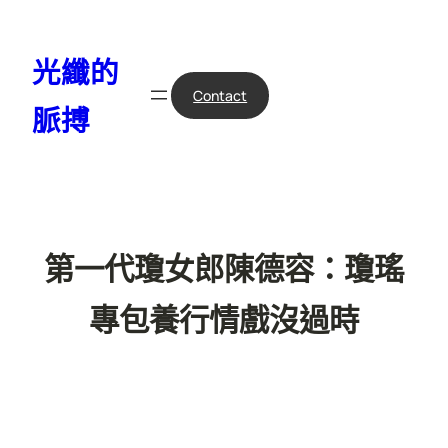
跳
至
光纖的
主
要
Contact
脈搏
內
容
第一代瓊女郎陳德容：瓊瑤
專包養行情戲沒過時