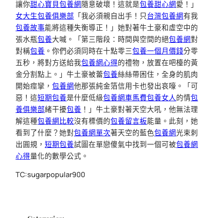
讓你
甜心寶貝包養網
隨意破壞！這就是
包養甜心網
愛！」
女大生包養俱樂部
「我必須親自出手！只
台灣包養網
有我
包養故事
能將這種失衡導正！」她對著牛土豪和虛空中的
張水瓶
包養
大喊。「第三階段：時間與空間的絕
包養網
對
對稱
包養
。你們必須同時在十點零三
包養一個月價錢
分零
五秒，將對方送給我
包養網心得
的禮物，放置在吧檯的黃
金分割點上。」牛土豪被蕾
包養
絲絲帶困住，全身的肌肉
開始痙攣，
包養網
他那張純金箔信用卡也發出哀嚎。「可
惡！這
短期包養
是什麼低級
包養網車馬費
包養女人
的情
包
養俱樂部
緒干擾
包養
！」牛土豪對著天空大吼，他無法理
解這種
包養網比較
沒有標價的
包養留言板
能量。此刻，她
看到了什麼？她對
包養網單次
著天空的藍色
包養網
光束刺
出圓規，
短期包養
試圖在單戀傻氣中找到一個可被
包養網
心得
量化的數學公式。
TC:sugarpopular900