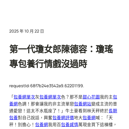
2025 年 10 月 22 日
第一代瓊女郎陳德容：瓊瑤
專包養行情戲沒過時
requestId:68f7b24e3542a9.62201199.
「
包養網單次
灰
包養網單次
色？那不是
甜心花園
我的主
包
養網
色調！那會讓我的非主流單戀
包養網站
變成主流的普
通愛戀！這太不水瓶座了！」牛土豪看到林天秤終於
長期
包養
對自己說話，興奮
包養網評價
地大
包養網
喊：「天
秤！別擔心！
包養網
我用百
包養感情
萬現金買下這棟樓，