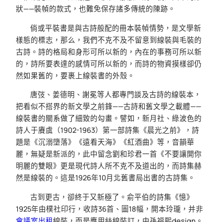
狀——裝幀的款式，也難免保存諸多傳統的陳跡。
倘或平裝書是與古詩般配的冊本裝幀情勢，是文學新
樣態的標志，那么，我們不克不及不留意到線裝與毛裝的
古詩。詩的格局和身形可所以新的，內在的事務可所以新
的，詩所要表達的感情可所以新的，而詩的物資摸樣卻仍
然如果舊的，要裹上線裝書的外殼。
唐弢、姜德明、謝冕等人都專門談及古詩的線裝本，
把看似不搭界的新文學之前鋒——古詩和舊文學之載體——
線裝書的關系做了細致的勾畫。譬如，新月社、綠波色的
詩人于賡虞（1902-1963）第一部詩集《晨光之前》，詩
題是《沉溺墮落》《遠看天海》《紅酒曲》等，音韻華
麗，無疑是新派的，此中留念劉和珍君一首《不要讓開你
明麗的雙眼》更是現代詩人所不克不及道出的，而詩集赫
然是線裝的。這是1926年10月北舊書局出書的古詩集。
古到更古，卻終于又新極了。俞平伯的詩集《憶》
1925年由樸社印行，收詩36首、圖18幅，開本玲瓏，并非
會議室出租
線裝，而是應用絲線裝訂，由孫福熙design。