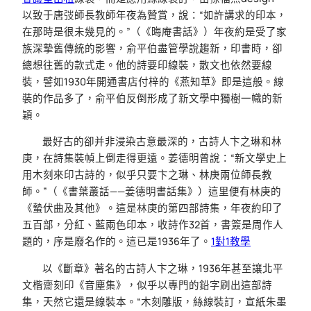
以致于唐弢師長教師年夜為贊賞，說：“如許講求的印本，
在那時是很未幾見的。”（《晦庵書話》）年夜約是受了家
族深摯舊傳統的影響，俞平伯盡管學說趨新，印書時，卻
總想往舊的款式走。他的詩要印線裝，散文也依然要線
裝，譬如1930年開通書店付梓的《燕知草》即是這般。線
裝的作品多了，俞平伯反倒形成了新文學中獨樹一幟的新
穎。
最好古的卻并非浸染古意最深的，古詩人卞之琳和林
庚，在詩集裝幀上倒走得更遠。姜德明曾說：“新文學史上
用木刻來印古詩的，似乎只要卞之琳、林庚兩位師長教
師。”（《書葉叢話——姜德明書話集》）這里便有林庚的
《蟄伏曲及其他》。這是林庚的第四部詩集，年夜約印了
五百部，分紅、藍兩色印本，收詩作32首，書簽是周作人
題的，序是廢名作的。這已是1936年了。
1對1教學
以《斷章》著名的古詩人卞之琳，1936年甚至讓北平
文楷齋刻印《音塵集》，似乎以專門的鉛字刷出這部詩
集，天然它還是線裝本。“木刻雕版，絲線裝訂，宣紙朱墨