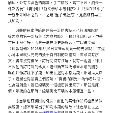
刷印，外有金黃色的錦套，手工精致，高古不凡，純是一
件新古玩”（姜德明《新文學珍本叢刊序》）只是在試印了
十幾部朱印本之后，卞之琳“過了出版癮”，竟然沒有再正
式印刷。
因襲的冊本傳統是連第一流的古詩人也無法解脫的。
徐志摩的第一部詩集《志摩的詩》，1925年印行時，中華
書局固然付梓，而終于選擇連史紙線裝。書印得冷磣，
《晨報副刊》1925年3月9日曾登載劉光一的先容說：“在這
小簿本里就只光光的幾十首自制的新體詩，書頭沒有序
文，書背沒有後記，詩行間沒有注解，就有一兩處，卻并
不因他的詩特殊的珍貴，這倒簡直是為印書本錢的關系——
嘔血汗作詩賺不了錢，印出往還得本身貼錢，那可是太慘
了，這層也得請賣主們諒解。”賣書的劉光一為作者叫屈，
也為著銷量，就把線裝另一個機密抖出來了，那就是廉
價。年夜約在那時，線裝倒比平裝的本錢便宜一些。
徐志摩也有窮困的時辰，而他的其他作品終極自願做
成線裝，總不單是出于印刷本錢的緣故。徐志摩往世之
后，陸小曼搜集徐志
講座場地
摩熱戀時的日誌，編為《愛