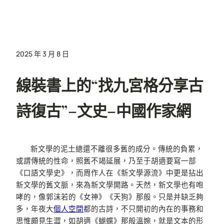
2025 年 3 月 8 日
線裝書上的“找九宮格分享古
詩復古”–文史–中國作家網
新文學的泥土總還不離很多舊的成分。傳統的負累，
或謂傳統的性命，照舊不竭延展，乃至于胡適要寫一部
《口語文學史》，而周作人在《新文學源流》中更是拈出
新文學的舊文脈，來為新文學開路。天然，新文學也有咆
哮的，像郭沫若的《女神》《天狗》那般。只是并缺乏夠
多，年夜大
個人空間
都的古詩，不只開初的內在的事務和
思惟頗見生澀，如胡適《蝴蝶》那般溫婉，就是文本的形