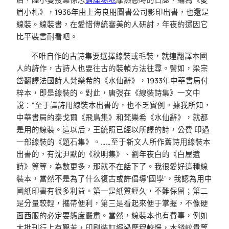
眉小札》，1936年由上海良朋圖書公司影印出書，也還是
線裝。線裝書，在愛惜傳統審美的人研討，年夜約還因它
比平裝書耐看吧。
不唯自作的古詩集要選擇線裝或毛裝，就連翻譯本國
人的詩作，古詩人也要往古的裝幀方法往尋。譬如，梁宗
岱翻譯法國詩人梵樂希的《水仙辭》，1933年中華書局付
梓本，即是線裝的。對此，唐弢在《線裝詩集》一文中
說：“至于譯詩用線裝本出書的，也不乏實例。據我所知，
中華書局的泰戈爾《飛鳥集》和梵樂希《水仙辭》，就都
是用的線裝。這以后，王統照已經以所譯的詩，公費 印過
一部線裝的《題石集》。……至于新文人所作舊詩用線裝本
出書的，有沈尹默的《秋明集》、劉年夜白的《白屋遺
詩》等等，為數更多，那就不在話下了。我很愛好這種線
裝本，當然不是為了什么復古或許倡導‘國學’，我認為用中
國紙印書有很多利益。第一是紙質經久，不難保留；第二
是分量較輕，攜帶便利，第三是看起來便于掌握，不像硬
面西服的必定要態度嚴肅。當然，線裝本也有費事，例如
大批刊行上有艱苦，印刷裝訂經過歷程較慢，本錢較貴等