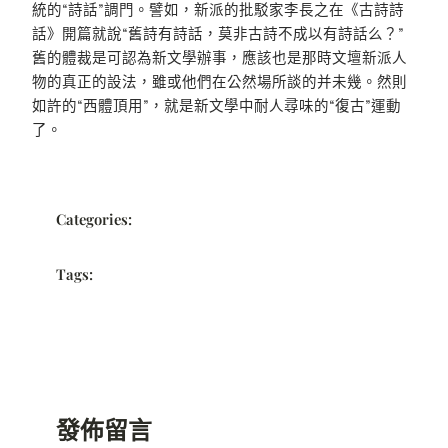
統的“詩話”調門。譬如，新派的批駁家李長之在《古詩詩
話》開篇就說“舊詩有詩話，莫非古詩不成以有詩話么？”
舊的體裁是可認為新文學辦事，應該也是那時文壇新派人
物的真正的設法，雖或他們在公然場所談的并未幾。然則
如許的“西體頂用”，就是新文學中耐人尋味的“復古”運動
了。
Categories:
Tags:
發佈留言