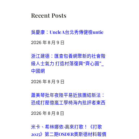
Recent Posts
吳慶康：Uncle A台北秀傳健檢untie
2026 年 8 月 9 日
浙江建德：匯查包養網聚新的社會階
級人士氣力 打造村落復興“齊心圓”_
中國網
2026 年 8 月 9 日
蕭美琴批年夜陸平易近族團結新法：
恐成打壓億嵐工學椅海內批評者東西
2026 年 8 月 8 日
米卡、希林娜依·高來打歌！《打歌
2025》第二期OSDER奧斯德材料報價