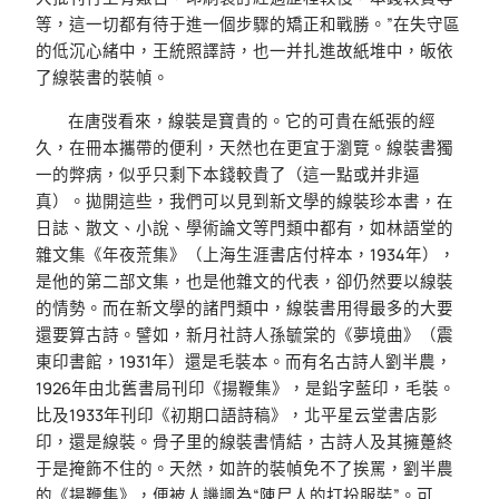
等，這一切都有待于進一個步驟的矯正和戰勝。”在失守區
的低沉心緒中，王統照譯詩，也一并扎進故紙堆中，皈依
了線裝書的裝幀。
在唐弢看來，線裝是寶貴的。它的可貴在紙張的經
久，在冊本攜帶的便利，天然也在更宜于瀏覽。線裝書獨
一的弊病，似乎只剩下本錢較貴了（這一點或并非逼
真）。拋開這些，我們可以見到新文學的線裝珍本書，在
日誌、散文、小說、學術論文等門類中都有，如林語堂的
雜文集《年夜荒集》（上海生涯書店付梓本，1934年），
是他的第二部文集，也是他雜文的代表，卻仍然要以線裝
的情勢。而在新文學的諸門類中，線裝書用得最多的大要
還要算古詩。譬如，新月社詩人孫毓棠的《夢境曲》（震
東印書館，1931年）還是毛裝本。而有名古詩人劉半農，
1926年由北舊書局刊印《揚鞭集》，是鉛字藍印，毛裝。
比及1933年刊印《初期口語詩稿》，北平星云堂書店影
印，還是線裝。骨子里的線裝書情結，古詩人及其擁躉終
于是掩飾不住的。天然，如許的裝幀免不了挨罵，劉半農
的《揚鞭集》，便被人譏諷為“陳尸人的打扮服裝”。可