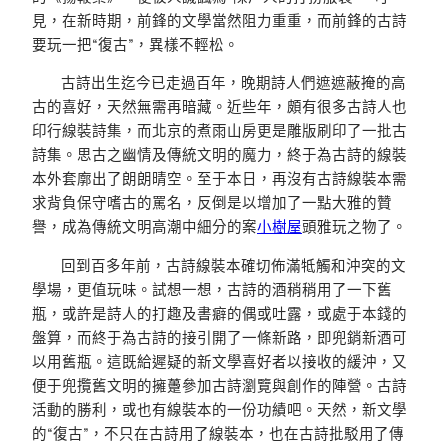
見，在新時期，前鋒的文學當然阻力重重，而前鋒的古詩
要玩一把“復古”，異樣不輕松。
古詩出生迄今已走過百年，晚期詩人們遮遮蔽掩的高
古的喜好，天然無需再暗藏。近些年，頗有很多古詩人也
印行線裝詩集，而北京的煮雨山房更是雕版刷印了一批古
詩集。思古之幽情及傳統文明的魔力，終于為古詩的線裝
本外套廓出了朗朗晴空。至于本日，再沒有古詩線裝本需
求背負保守嗜古的罵名，反倒是以增加了一點大雅的贊
譽，成為傳統文明高潮中細分的案
小樹屋
頭雅玩之物了。
回到百多年前，古詩線裝本確切佈滿牴觸和沖突的文
學場，更值玩味。試想一想，古詩的酒稍稍用了一下舊
瓶，或許是詩人的打趣及書癖的偶或吐露，或處于本錢的
盤算，而終于為古詩的接引開了一條新路，即兜銷新酒可
以用舊瓶。這既給遲疑的新文學喜好者以接收的緩沖，又
便于兜攬舊文明的擁躉參加古詩瀏覽與創作的陣營。古詩
活動的勝利，或也有線裝本的一份功績吧。天然，新文學
的“復古”，不只在古詩用了線裝本，也在古詩批駁用了傳