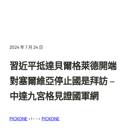
2024 年 7 月 24 日
習近平抵達貝爾格萊德開端
對塞爾維亞停止國是拜訪 –
中達九宮格見證國軍網
PICKONE
<!– –>
PICKONE