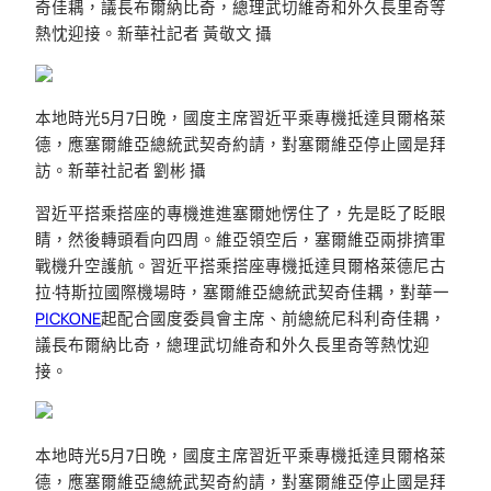
奇佳耦，議長布爾納比奇，總理武切維奇和外久長里奇等
熱忱迎接。新華社記者 黃敬文 攝
本地時光5月7日晚，國度主席習近平乘專機抵達貝爾格萊
德，應塞爾維亞總統武契奇約請，對塞爾維亞停止國是拜
訪。新華社記者 劉彬 攝
習近平搭乘搭座的專機進進塞爾她愣住了，先是眨了眨眼
睛，然後轉頭看向四周。維亞領空后，塞爾維亞兩排擠軍
戰機升空護航。習近平搭乘搭座專機抵達貝爾格萊德尼古
拉·特斯拉國際機場時，塞爾維亞總統武契奇佳耦，對華一
PICKONE
起配合國度委員會主席、前總統尼科利奇佳耦，
議長布爾納比奇，總理武切維奇和外久長里奇等熱忱迎
接。
本地時光5月7日晚，國度主席習近平乘專機抵達貝爾格萊
德，應塞爾維亞總統武契奇約請，對塞爾維亞停止國是拜