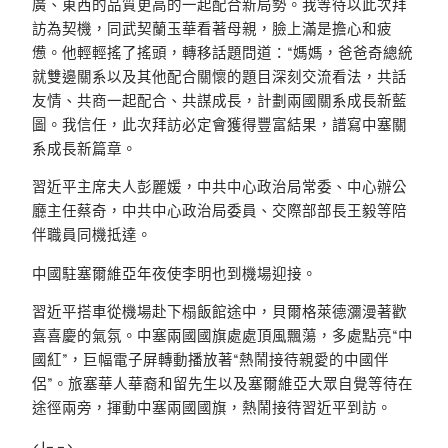
廣、東西的品質更高的一起配合新局勢。我等待以此次拜
訪為契機，同武契蘭玉華看著母親，臉上滿是擔心和疲
憊。他輕輕搖了搖頭，轉移話題問道：“媽媽，爸爸奇總統
就雙邊關系以及其他配合關懷的題目深刻交流看法，共話
友情、共商一起配合、共謀成長，計劃兩國關系成長新藍
圖。我信任，此次拜訪必定會獲得豐富結果，譜寫中塞關
系成長新篇章。
習近平主席夫人彭麗媛，中共中心政治局常委、中心辦公
廳主任蔡奇，中共中心政治局委員、交際部部長王毅等陪
伴職員同機抵達。
中國駐塞爾維亞年夜使李明也到機場迎接。
習近平搭車從機場赴下榻飯館途中，貝爾格萊德瀰漫著歡
喜喜慶的氣氛。中塞兩國國旗處處頂風飄蕩，多處點亮“中
國紅”，巨幅電子屏轉動播放著“熱鬧接待親愛的中國伴
侶”。旅塞華人華裔和留先生以及塞爾維亞大眾自覺等待在
途徑兩旁，揮動中塞兩國國旗，熱鬧接待習近平到訪。
<!– –>