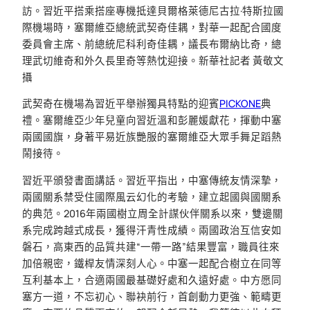
訪。習近平搭乘搭座專機抵達貝爾格萊德尼古拉·特斯拉國
際機場時，塞爾維亞總統武契奇佳耦，對華一起配合國度
委員會主席、前總統尼科利奇佳耦，議長布爾納比奇，總
理武切維奇和外久長里奇等熱忱迎接。新華社記者 黃敬文
攝
武契奇在機場為習近平舉辦獨具特點的迎賓
PICKONE
典
禮。塞爾維亞少年兒童向習近溫和彭麗媛獻花，揮動中塞
兩國國旗，身著平易近族艷服的塞爾維亞大眾手舞足蹈熱
鬧接待。
習近平頒發書面講話。習近平指出，中塞傳統友情深摯，
兩國關系禁受住國際風云幻化的考驗，建立起國與國關系
的典范。2016年兩國樹立周全計謀伙伴關系以來，雙邊關
系完成跨越式成長，獲得汗青性成績。兩國政治互信安如
磐石，高東西的品質共建“一帶一路”結果豐富，職員往來
加倍親密，鐵桿友情深刻人心。中塞一起配合樹立在同等
互利基本上，合適兩國最基礎好處和久遠好處。中方愿同
塞方一道，不忘初心、聯袂前行，首創動力更強、範疇更