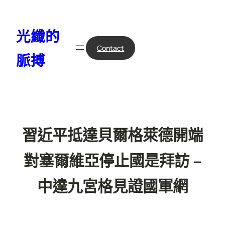
跳
至
光纖的
主
要
Contact
脈搏
內
容
習近平抵達貝爾格萊德開端
對塞爾維亞停止國是拜訪 –
中達九宮格見證國軍網