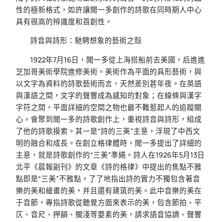
性的極新格式，如許讓聞一多創作的詩歌在同時期人中心
具有很高的辨識度和首創性。
詩音與詩形：馳騁想象的藝術之殼
1922年7月16日，聞一多從上海搭船前去美國，后進進
芝加哥美術學院進修美術。美術作為平面的具形藝術，與
以文字為資料的詩歌藝術而言，天然差別甚年夜。在英語
與漢語之間，文字的聲響成為感知的對象；在線條與漢字
字符之間，平面詳細的空間之物也最不難惹起人的追蹤關
心。會聚到聞一多的詩歌創作上，重視詩音與詩形，組成
了他的詩歌摸索。其一是“詩的三美”主意，浮現了中西文
明的融合和成長。在創立格律體時，聞一多提出了詳細的
主意，就是詩歌創作的“三美”準繩。詩人在1926年5月13日
北平《晨報副刊》的文章《詩的格律》中提出的焦點不雅
點即是“三美”不雅點，了了地指出詩的實力不獨包含著音
樂的美和繪畫的美，并且還有建筑的美。此中音樂的美在
于音節，專指詩歌從聽覺方面來表示的美，包含節拍、平
仄、音尺、押韻、擱淺等要素的美，請求語音協調、聲響