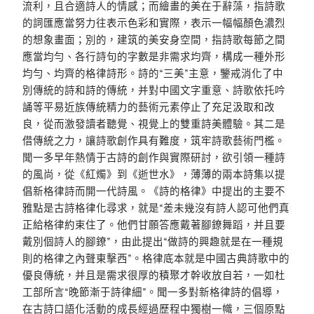
流利，且合適詩人的情感；而繪畫的美在于辭藻，指詩歌
的詞匯應當努力往表示色彩和實際，表示一幅幅顏色濃烈
的想象畫面；別的，建筑的美安身空間，指詩歌每節之間
應當均勻、各行詩句的字數是非需求均齊，構成一種外形
均勻、均齊的格律詩形。詩的“三美”主意，鑒戒消化了中
別傳統的詩和詩的傳統，并對中國文字重意、詩歌依托吟
誦等平易近族傳統精力的藝術元素停止了充足汲取和改
良，從而激發讀者聽覺、視覺上的雙重詩美體驗。其二是
借傳統之力，讓詩歌創作具有難度，筑牢詩歌藝術門檻。
聞一多早年熱情于古詩的創作與實際研討，欲引領一種詩
的風尚，從《紅燭》到《逝世水》，薄薄的兩本詩集以提
倡新格律詩而開一代詩風。《詩的格律》中提出的主要不
雅點是古詩格律化尋求，就是“差未幾沒有詩人認可他們真
正給格律約束住了。他們甘願答應戴著腳鐐舞蹈，并且要
戴別個詩人的腳鐐”，由此提出“做詩的興趣就是在一種規
則的格律之內聲東擊西”。格律底本就是中國古典詩歌中的
優良傳統，并且是需求很厚的積聚才幹收放自若，一如杜
工部所言“晚節漸于詩律細”。聞一多對新格律詩的倡導，
在古詩口語化活動的成長經過歷程中獨樹一幟，三個原點