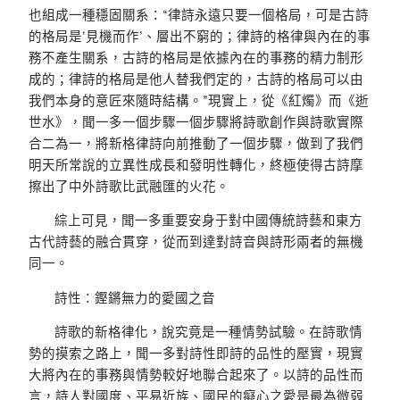
也組成一種穩固關系：“律詩永遠只要一個格局，可是古詩
的格局是‘見機而作’、層出不窮的；律詩的格律與內在的事
務不產生關系，古詩的格局是依據內在的事務的精力制形
成的；律詩的格局是他人替我們定的，古詩的格局可以由
我們本身的意匠來隨時結構。”現實上，從《紅燭》而《逝
世水》，聞一多一個步驟一個步驟將詩歌創作與詩歌實際
合二為一，將新格律詩向前推動了一個步驟，做到了我們
明天所常說的立異性成長和發明性轉化，終極使得古詩摩
擦出了中外詩歌比武融匯的火花。
綜上可見，聞一多重要安身于對中國傳統詩藝和東方
古代詩藝的融合貫穿，從而到達對詩音與詩形兩者的無機
同一。
詩性：鏗鏘無力的愛國之音
詩歌的新格律化，說究竟是一種情勢試驗。在詩歌情
勢的摸索之路上，聞一多對詩性即詩的品性的壓實，現實
大將內在的事務與情勢較好地聯合起來了。以詩的品性而
言，詩人對國度、平易近族、國民的癡心之愛是最為微弱