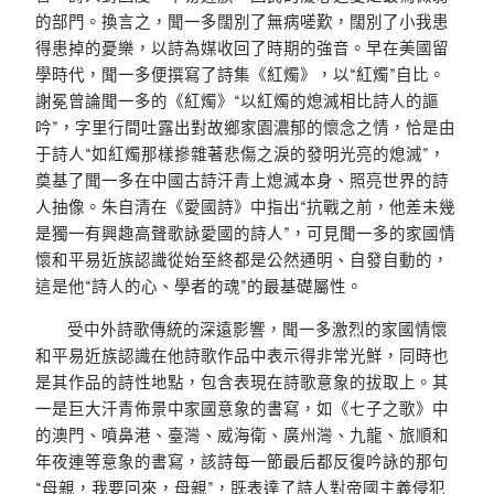
的部門。換言之，聞一多闊別了無病嗟歎，闊別了小我患
得患掉的憂樂，以詩為媒收回了時期的強音。早在美國留
學時代，聞一多便撰寫了詩集《紅燭》，以“紅燭”自比。
謝冕曾論聞一多的《紅燭》“以紅燭的熄滅相比詩人的謳
吟”，字里行間吐露出對故鄉家園濃郁的懷念之情，恰是由
于詩人“如紅燭那樣摻雜著悲傷之淚的發明光亮的熄滅”，
奠基了聞一多在中國古詩汗青上熄滅本身、照亮世界的詩
人抽像。朱自清在《愛國詩》中指出“抗戰之前，他差未幾
是獨一有興趣高聲歌詠愛國的詩人”，可見聞一多的家國情
懷和平易近族認識從始至終都是公然通明、自發自動的，
這是他“詩人的心、學者的魂”的最基礎屬性。
受中外詩歌傳統的深遠影響，聞一多激烈的家國情懷
和平易近族認識在他詩歌作品中表示得非常光鮮，同時也
是其作品的詩性地點，包含表現在詩歌意象的拔取上。其
一是巨大汗青佈景中家國意象的書寫，如《七子之歌》中
的澳門、噴鼻港、臺灣、威海衛、廣州灣、九龍、旅順和
年夜連等意象的書寫，該詩每一節最后都反復吟詠的那句
“母親，我要回來，母親”，既表達了詩人對帝國主義侵犯