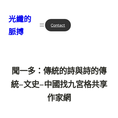
跳
至
光纖的
主
要
Contact
脈搏
內
容
聞一多：傳統的詩與詩的傳
統–文史–中國找九宮格共享
作家網