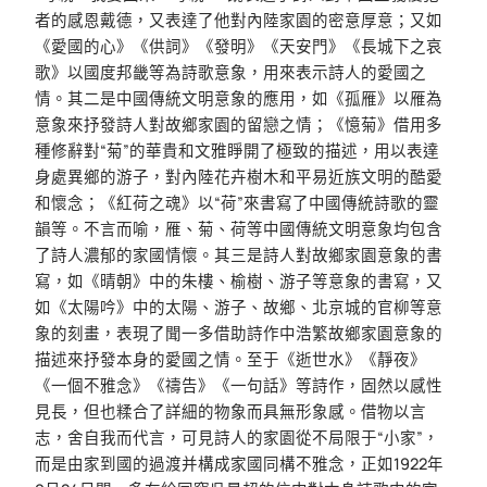
者的感恩戴德，又表達了他對內陸家園的密意厚意；又如
《愛國的心》《供詞》《發明》《天安門》《長城下之哀
歌》以國度邦畿等為詩歌意象，用來表示詩人的愛國之
情。其二是中國傳統文明意象的應用，如《孤雁》以雁為
意象來抒發詩人對故鄉家園的留戀之情；《憶菊》借用多
種修辭對“菊”的華貴和文雅睜開了極致的描述，用以表達
身處異鄉的游子，對內陸花卉樹木和平易近族文明的酷愛
和懷念；《紅荷之魂》以“荷”來書寫了中國傳統詩歌的靈
韻等。不言而喻，雁、菊、荷等中國傳統文明意象均包含
了詩人濃郁的家國情懷。其三是詩人對故鄉家園意象的書
寫，如《晴朝》中的朱樓、榆樹、游子等意象的書寫，又
如《太陽吟》中的太陽、游子、故鄉、北京城的官柳等意
象的刻畫，表現了聞一多借助詩作中浩繁故鄉家園意象的
描述來抒發本身的愛國之情。至于《逝世水》《靜夜》
《一個不雅念》《禱告》《一句話》等詩作，固然以感性
見長，但也糅合了詳細的物象而具無形象感。借物以言
志，舍自我而代言，可見詩人的家園從不局限于“小家”，
而是由家到國的過渡并構成家國同構不雅念，正如1922年