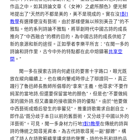
作品之中，如其詩論文章《〈女神〉之處所顏色》便光鮮
地提出了“天然的不都是美的，美不是現成的。實在沒
1對1
教學
有選擇便沒有藝術，由於那樣便無以辨別美丑了”的不
雅點。他的系列詩論不雅點，將草創時代中國古詩的成長
推向了“中西融合”的標的目的，為中國古詩的成長供給了
新的泉源和新的途徑。正如學者李樂平所言：“在聞一多的
詩論和詩作里，古今中外的特點都在此中熔鑄著
共享空
間
。”
聞一多在摸索古詩向何處往的要害十字路口，眼光既
放在縱向繼續上，也在橫向鑒戒時停止了辯證同一，真正
踐行了魯迅師長教師所倡導的“拿來”主義，他尋求“不要作
純潔的當地詩,但還要保留當地的顏色”，但是也“不要做純
潔的國外詩,但又盡量的接收國外詩的優點”。由於“他要做
中西藝術成婚后發生的寧馨兒”，推重詩歌需求自創自立，
即作品“既分歧于本日以前的舊藝術，又分歧于中國以外的
洋藝術”。可見，聞一多身材力行地
1對1教學
在傳統的詩與
詩的傳統之間尋覓資本，為古代詩歌尋覓一副“腳鐐”，構
成了詩人在詩歌範疇里講求詩的聲響、詩的外形和詩的品