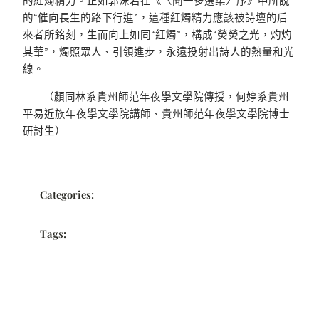
的紅燭精力。正如郭沫若在《〈聞一多選集〉序》中所說
的“催向長生的路下行進”，這種紅燭精力應該被詩壇的后
來者所銘刻，生而向上如同“紅燭”，構成“熒熒之光，灼灼
其華”，燭照眾人、引領進步，永遠投射出詩人的熱量和光
線。
（顏同林系貴州師范年夜學文學院傳授，何婷系貴州
平易近族年夜學文學院講師、貴州師范年夜學文學院博士
研討生）
Categories:
Tags: