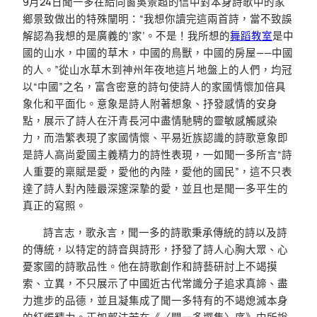
9月24日聞一多在給同窗吳景超的信中對本身詩歌中的家
鄉景致做出的特殊闡明：“我想你讀完這兩首詩，當不致誤
解認為我想的是廣義的‘家’。不是！我所想的
舞蹈教室
是中
國的山水，中國的草木，中國的鳥獸，中國的房屋——中國
的人。”從山水草木到神州年夜地這片地盤上的人們，均冠
以“中國”之名，富含密意的詩句使詩人的家國情懷加倍具
象化和平面化。意象是詩人附著想象、抒發感情的安身
點，展示了詩人在汗青長河中盡情馳騁的靈敏感觸感染
力，而浩繁表現了家國情懷、平易近族認識的詩歌意象即
是詩人高尚愛國主義精力的詩性表現，一如聞一多所言“詩
人重要的稟賦是愛，愛他的內陸，愛他的國民”，這不只表
達了詩人對內陸最深邃深摯的愛，並且也是聞一多平生的
真正的寫照。
詩言志，歌永言，聞一多的詩歌秉承傳統的詩以及詩
的傳統，以特定的詩音與詩形，抒發了詩人心胸大眾、心
憂家國的詩歌品性。他在詩歌創作和詩藝研討上不竭摸
索、立異，不只展示了中國近古代常識分子追求真諦、盡
力進步的品德，並且凝集成了聞一多特有的不竭熄滅本身