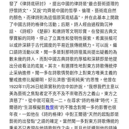
發了《律詩底研討》，提出中國的律詩是“最合藝術道理的
抒懷詩文”，又說“均齊是中國的哲學、倫理、藝術底自然
的顏色，而律詩則為這個原質底結晶”，并在此基本上開啟
了中國古詩的格律化活動；后期，詩人經由過程鉤沉神
話、《詩經》《楚辭》和唐詩等文明珍寶，在發掘古典文
學寶躲的同時，停止了立異性和發明性摸索，希冀扶植可
以或許深耕于古代國度的平易近族傳統精力。可以說，繼
口語詩活動以來，聞一多是對那時詩壇風尚提出疑義的為
數未幾的詩人，而對中國古典詩歌的厚植和深耕即是他提
出分歧看法的底氣。其次，有選擇性地對東方詩歌傳統停
止采納進修。聞一多在詩歌情勢創作上對東方唯美主義的
鑒戒進修比擬顯明，好比濟慈“藝術純美”的思惟，他曾在
1922年11月26日給梁實秋的信中如許說，“我想我們主意以
美為藝術之焦點者定不克不及不崇敬西方之義山，東方之
濟慈了”，從中就可窺見一二。在尋求“詩的格律”時代，王
爾德的“生涯模擬藝
教學
術”的不雅念對聞一多的影響也很
年夜，一如他在《詩的格律》中對王爾德“天然的起點即是
藝術的出發點”之語的確定。當然聞一多對東方詩歌傳統的
秉承不只表現在他詩歌創作之中，並且也延續到他的詩論