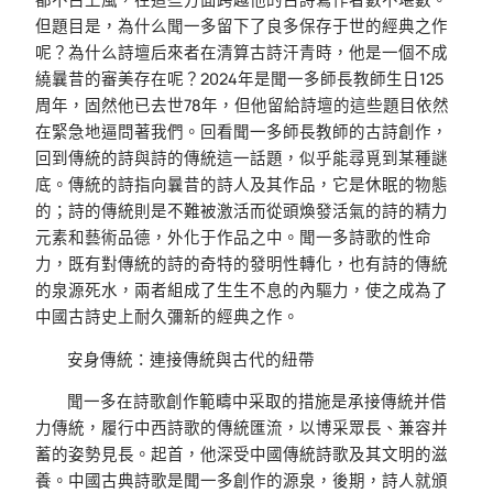
但題目是，為什么聞一多留下了良多保存于世的經典之作
呢？為什么詩壇后來者在清算古詩汗青時，他是一個不成
繞曩昔的審美存在呢？2024年是聞一多師長教師生日125
周年，固然他已去世78年，但他留給詩壇的這些題目依然
在緊急地逼問著我們。回看聞一多師長教師的古詩創作，
回到傳統的詩與詩的傳統這一話題，似乎能尋覓到某種謎
底。傳統的詩指向曩昔的詩人及其作品，它是休眠的物態
的；詩的傳統則是不難被激活而從頭煥發活氣的詩的精力
元素和藝術品德，外化于作品之中。聞一多詩歌的性命
力，既有對傳統的詩的奇特的發明性轉化，也有詩的傳統
的泉源死水，兩者組成了生生不息的內驅力，使之成為了
中國古詩史上耐久彌新的經典之作。
安身傳統：連接傳統與古代的紐帶
聞一多在詩歌創作範疇中采取的措施是承接傳統并借
力傳統，履行中西詩歌的傳統匯流，以博采眾長、兼容并
蓄的姿勢見長。起首，他深受中國傳統詩歌及其文明的滋
養。中國古典詩歌是聞一多創作的源泉，後期，詩人就頒