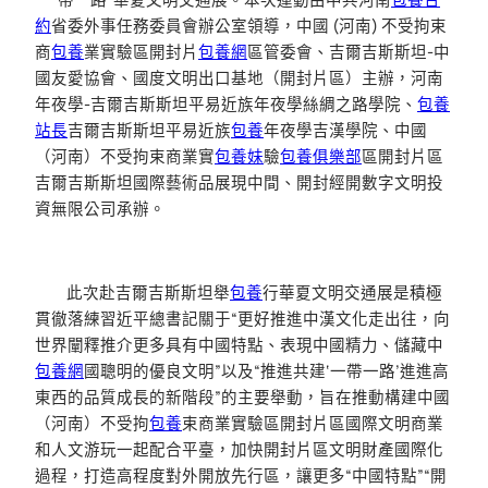
約
省委外事任務委員會辦公室領導，中國 (河南) 不受拘束
商
包養
業實驗區開封片
包養網
區管委會、吉爾吉斯斯坦-中
國友愛協會、國度文明出口基地（開封片區）主辦，河南
年夜學-吉爾吉斯斯坦平易近族年夜學絲綢之路學院、
包養
站長
吉爾吉斯斯坦平易近族
包養
年夜學吉漢學院、中國
（河南）不受拘束商業實
包養妹
驗
包養俱樂部
區開封片區
吉爾吉斯斯坦國際藝術品展現中間、開封經開數字文明投
資無限公司承辦。
此次赴吉爾吉斯斯坦舉
包養
行華夏文明交通展是積極
貫徹落練習近平總書記關于“更好推進中漢文化走出往，向
世界闡釋推介更多具有中國特點、表現中國精力、儲藏中
包養網
國聰明的優良文明”以及“推進共建‘一帶一路’進進高
東西的品質成長的新階段”的主要舉動，旨在推動構建中國
（河南）不受拘
包養
束商業實驗區開封片區國際文明商業
和人文游玩一起配合平臺，加快開封片區文明財產國際化
過程，打造高程度對外開放先行區，讓更多“中國特點”“開