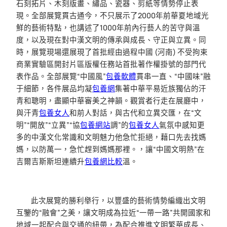
石刻拓片、木刻版畫、繡品、瓷器、剪紙等情勢停止表
現。全部展覽貫古通今，不只展示了2000年前華夏地域光
鮮的藝術特點，也講述了1000年前內行藝人的苦守與溫
度，以及現在對中漢文明的傳承與成長、守正與立異。同
時，展覽現場還展現了首批經由過程中國 (河南) 不受拘束
商業實驗區開封片區版權任務站首批著作權掛號的部門代
表作品。全部展覽“中國風”
包養軟體
貫串一直、“中國味”融
于細節，各件展品均凝
包養網
集著中華平易近族獨佔的汗
青和聰明，盡顯中華審美之神韻。觀賞者行走在展廳中，
與汗青
包養女人
和前人對話，與古代和立異交匯，在“文
明”“開放”“立異”“協
包養網站
調”的
包養女人
氣氛中感知更
多的中漢文化常識和文明魅力他急忙拒絕，藉口先去找媽
媽，以防萬一，急忙趕到媽媽那裡。，讓“中國文明熱”在
吉爾吉斯斯坦
連續
升
包養網比較
溫。
此次展覽的勝利舉行，以豐盛的藝術情勢編織出文明
互鑒的“融會”之美，讓文明成為拉近“一帶一路”共開國家和
地域一起配合與交通的紐帶，為配合推進文明繁華成長、