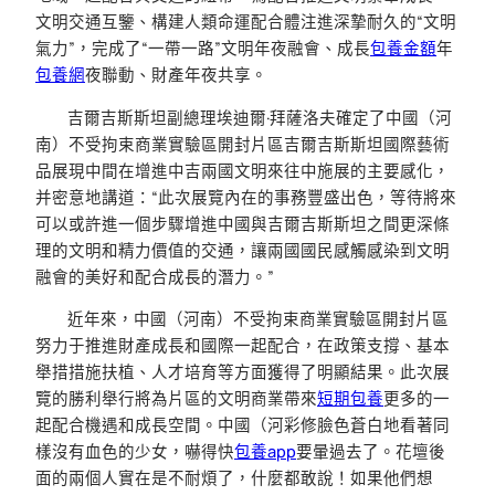
文明交通互鑒、構建人類命運配合體注進深摯耐久的“文明
氣力”，完成了“一帶一路”文明年夜融會、成長
包養金額
年
包養網
夜聯動、財產年夜共享。
吉爾吉斯斯坦副總理埃迪爾·拜薩洛夫確定了中國（河
南）不受拘束商業實驗區開封片區吉爾吉斯斯坦國際藝術
品展現中間在增進中吉兩國文明來往中施展的主要感化，
并密意地講道：“此次展覽內在的事務豐盛出色，等待將來
可以或許進一個步驟增進中國與吉爾吉斯斯坦之間更深條
理的文明和精力價值的交通，讓兩國國民感觸感染到文明
融會的美好和配合成長的潛力。”
近年來，中國（河南）不受拘束商業實驗區開封片區
努力于推進財產成長和國際一起配合，在政策支撐、基本
舉措措施扶植、人才培育等方面獲得了明顯結果。此次展
覽的勝利舉行將為片區的文明商業帶來
短期包養
更多的一
起配合機遇和成長空間。中國（河彩修臉色蒼白地看著同
樣沒有血色的少女，嚇得快
包養app
要暈過去了。花壇後
面的兩個人實在是不耐煩了，什麼都敢說！如果他們想