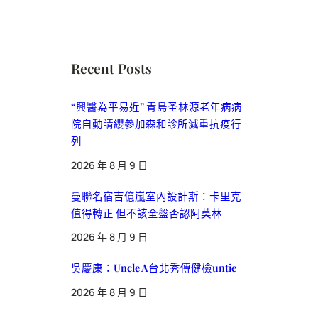
Recent Posts
“興醫為平易近” 青島圣林源老年病病
院自動請纓參加森和診所減重抗疫行
列
2026 年 8 月 9 日
曼聯名宿吉億嵐室內設計斯：卡里克
值得轉正 但不該全盤否認阿莫林
2026 年 8 月 9 日
吳慶康：Uncle A台北秀傳健檢untie
2026 年 8 月 9 日