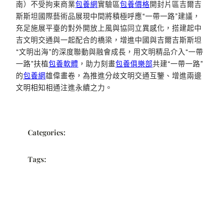
南）不受拘束商業
包養網
實驗區
包養價格
開封片區吉爾吉
斯斯坦國際藝術品展現中間將積極呼應“一帶一路”建議，
充足施展平臺的對外開放上風與協同立異感化，搭建起中
吉文明交通與一起配合的橋梁，增進中國與吉爾吉斯斯坦
“文明出海”的深度聯動與融會成長，用文明精品介入“一帶
一路”扶植
包養軟體
，助力刻畫
包養俱樂部
共建“一帶一路”
的
包養網
雄偉畫卷，為推進分歧文明交通互鑒、增進兩邊
文明相知相通注進永續之力。
Categories:
Tags: