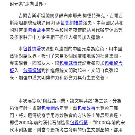
封元素”走向世界。
吉爾吉斯斯坦總統參謀布庫耶夫·梅德特殊克、吉爾吉
斯斯坦副總理埃迪爾·拜薩
包養網推薦
洛夫、中華國民共和
國駐吉爾
包養故事
吉斯共和國年夜使館姑且代辦李保杰等
及多家駐吉中方企業相干擔任人餐與加入運動。
本
包養情婦
次運動以濃烈的中國元素為底色，用中國
藝術對話世界，吸引了來自多個國度和地域的社會集團、
專家學者、國際友人、媒
包養感情
體記者餐與加
包養留言
板
入，
包養情婦
對推進傳統文明動起來、文明自負強起
來，加強中漢文明傳佈力和影響力具有主要意義。
本次展覽以“與絲路同業，讓文明共融”為主題，分為
拓傳年齡、畫韻
包養網站
年豐、藝
包養故事
剪豐彩三部
門，將非遺傳統身手用奇妙融會的方法停止陳展與表達，
即從2000年前的漢代石刻造像
包養行情
、到1000年前的宋
代木刻版畫、到當今最新考古發明的衍生文創產物，都用