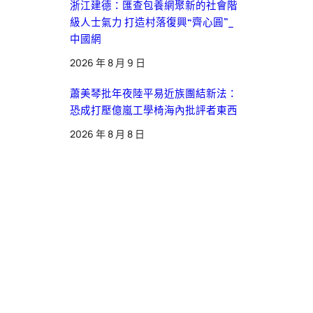
浙江建德：匯查包養網聚新的社會階
級人士氣力 打造村落復興“齊心圓”_
中國網
2026 年 8 月 9 日
蕭美琴批年夜陸平易近族團結新法：
恐成打壓億嵐工學椅海內批評者東西
2026 年 8 月 8 日