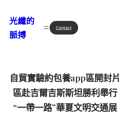
跳
至
光纖的
主
要
Contact
脈搏
內
容
自貿實驗約包養app區開封片
區赴吉爾吉斯斯坦勝利舉行
“一帶一路”華夏文明交通展