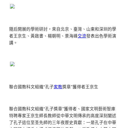
隨后開展的學術研討，來自北京、臺灣、山東和深圳的學
者王京生、黃啟書、楊朝明、景海峰
交流
發表出色學術演
講。
聯合國教科文組織“孔子
家教
獎章”獲得者王京生
聯合國教科文組織“孔子獎章”獲得者、國家文明藝術智庫
特聘專家王京生師長教師從中華文明傳承的高度深刻闡述
了孔子這位至圣先師的三年夜歷史貢獻：一是孔子在中華