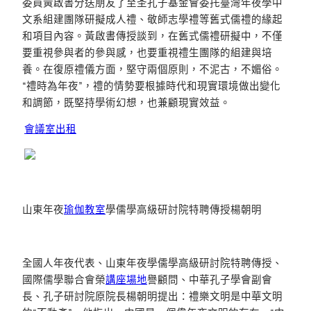
委員黃啟書分送朋友了至圣孔子基金會委托臺灣年夜學中
文系組建團隊研擬成人禮、敬師志學禮等舊式儒禮的緣起
和項目內容。黃啟書傳授談到，在舊式儒禮研擬中，不僅
要重視參與者的參與感，也要重視禮生團隊的組建與培
養。在復原禮儀方面，堅守兩個原則，不泥古，不媚俗。
“禮時為年夜”，禮的情勢要根據時代和現實環境做出變化
和調節，既堅持學術幻想，也兼顧現實效益。
會議室出租
山東年夜
瑜伽教室
學儒學高級研討院特聘傳授楊朝明
全國人年夜代表、山東年夜學儒學高級研討院特聘傳授、
國際儒學聯合會榮
講座場地
譽顧問、中華孔子學會副會
長、孔子研討院原院長楊朝明提出：禮樂文明是中華文明