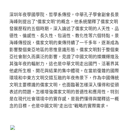
深圳年夜學國學院、哲學系傳授，中華孔子學會副會長景
海峰則提出了“儒家文明”的概念，他系統闡釋了儒家文明
發展歷程的五個時期，深入論述了儒家文明的人天性、品
德性、倫感性、長久性、包涵性、教化性等六個特點。景
海峰傳授說，儒家文明的東傳持續了一千多年，逐漸成為
影響整個東亞地區的思惟意識形態。儒家文明對于整個東
亞社會耐久而廣泛的影響，見證了中國文明的燦爛輝煌及
其強年夜的輻射力，這也是中華文明走出國門、活著界其
他處所生根、開花與結果的集中體現。在當前復雜的國際
環境和中東方文明交錯互融的年夜佈景下，作為中國傳統
文明主要標識的儒家文明，也面臨著怎樣深入懂得和從頭
表述的問題。怎樣增強儒家文明的普適性和應用性，特別
是在現代社會環境中的實存感，是我們懂得與闡釋這一概
念的目標，也是中國文明“走出往”戰略的實際需求。