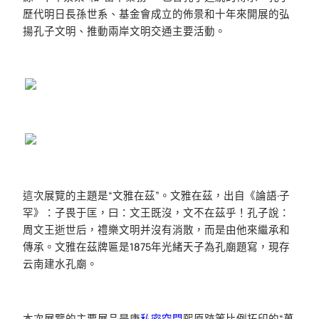
歷代明日長孫世系、基金會成立的佈景和十年來開展的弘
揚孔子文明、推動兩岸文明交通主要活動。
這次展覽的主題是“文雅在茲”。文雅在茲，出自《論語·子
罕》：子畏于匡，曰：文王既沒，文不在茲乎！孔子說：
周文王逝世后，禮樂文明并沒有消散，而是由他來繼承和
傳承。文雅在茲牌匾是1875年光緒天子為孔廟題寫，現存
云南建水孔廟。
本次展覽的主要展品是康
私密空間
熙原跡等比例拓印的“萬