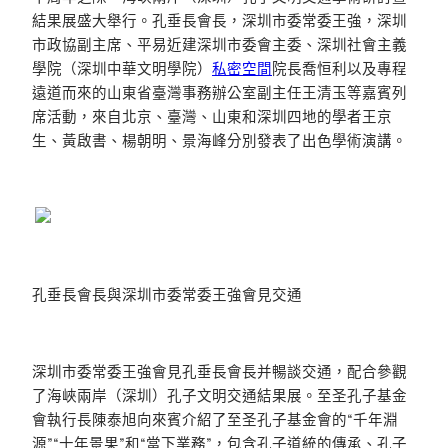
結果展盛大舉行。孔垂長會長，深圳市委常委王強，深圳
市政協副主席、平易近建深圳市委會主委、深圳社會主義
學院（深圳中華文明學院）
私密空間
院長喬恒利以及專程
遠道而來的山東省臺灣事務辦公室副主任王清玉等嘉賓列
席活動，來自北京、臺灣、山東和深圳四地的學者王京
生、黃啟書、楊朝明、景海峰分別發表了出色學術演講。
孔垂長會長與深圳市委常委王強會見交通
深圳市委常委王強會見孔垂長會長并暢談交通，配合參觀
了海峽兩岸（深圳）孔子文明交通結果展。至圣孔子基金
會執行長陳泰旭向來賓介紹了至圣孔子基金會的“千年淵
源”“十年景果”和“當下業務”，包含孔子道統的傳承、孔子