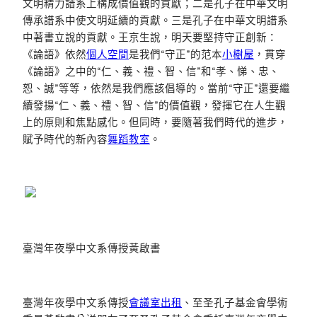
文明精力譜系上構成價值觀的貢獻；二是孔子在中華文明
傳承譜系中使文明延續的貢獻。三是孔子在中華文明譜系
中著書立說的貢獻。王京生說，明天要堅持守正創新：
《論語》依然
個人空間
是我們“守正”的范本
小樹屋
，貫穿
《論語》之中的“仁、義、禮、智、信”和“孝、悌、忠、
恕、誠”等等，依然是我們應該倡導的。當前“守正”還要繼
續發揚“仁、義、禮、智、信”的價值觀，發揮它在人生觀
上的原則和焦點感化。但同時，要隨著我們時代的進步，
賦予時代的新內容
舞蹈教室
。
臺灣年夜學中文系傳授黃啟書
臺灣年夜學中文系傳授
會議室出租
、至圣孔子基金會學術