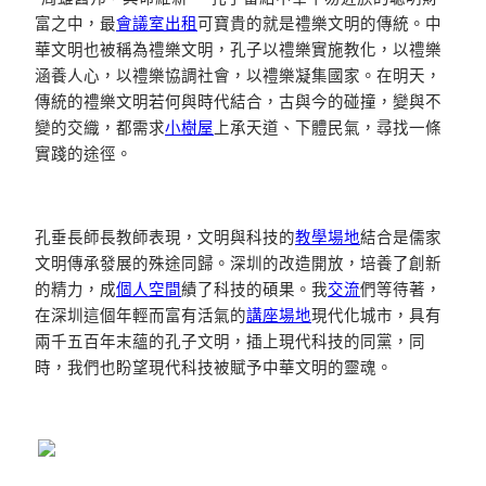
富之中，最
會議室出租
可寶貴的就是禮樂文明的傳統。中
華文明也被稱為禮樂文明，孔子以禮樂實施教化，以禮樂
涵養人心，以禮樂協調社會，以禮樂凝集國家。在明天，
傳統的禮樂文明若何與時代結合，古與今的碰撞，變與不
變的交織，都需求
小樹屋
上承天道、下體民氣，尋找一條
實踐的途徑。
孔垂長師長教師表現，文明與科技的
教學場地
結合是儒家
文明傳承發展的殊途同歸。深圳的改造開放，培養了創新
的精力，成
個人空間
績了科技的碩果。我
交流
們等待著，
在深圳這個年輕而富有活氣的
講座場地
現代化城市，具有
兩千五百年末蘊的孔子文明，插上現代科技的同黨，同
時，我們也盼望現代科技被賦予中華文明的靈魂。