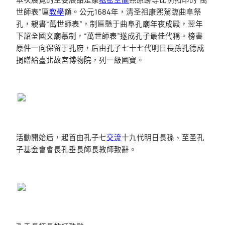
世師表”匾
教學
額。公元1684年，清圣祖康熙駕臨曲阜祭
孔，親書“萬世師表”，制匾懸于曲阜孔廟年夜成殿，翌年
下詔全國文廟摹制，“萬世師表”遂成孔子最佳代稱。榜書
原件一向保留于孔府，后由孔子七十七代明日長孫孔德成
捐贈給臺北故宮博物院，列一級國寶。
活動開始后，起首由孔子七
交流
十九代明日長孫、至圣孔
子基金會會長孔垂長師長教師致辭。