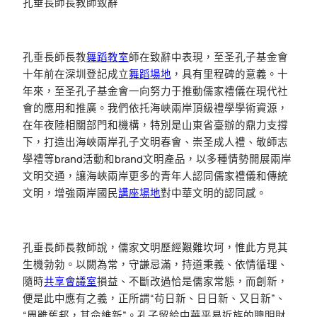
孔垂長師長教師致辭
孔垂長師長教
舞蹈教室
師在致辭中表現，至圣孔子基金會
十年前在深圳登記成立
舞蹈場地
，具有里程碑的意義。十
年來，至圣孔子基金會一向努力于推動儒家禮儀在現代社
會的應用和推廣。我們依托海峽兩岸頂級禮學學術資源，
在年夜陸相關部門和機構，特別是山東省臺辦的鼎力支撐
下，打造出海峽兩岸孔子文明春會、崇圣成人禮、敬師志
學禮等brand活動和brand文明產品，以多種情勢開展兩岸
文明交通，讓海峽兩岸更多的青年人認同儒家禮儀和傳統
文明，增強兩岸國民
講座場地
對中華文明的認同感。
孔垂長師長教師說，儒家文明歷經艱難坎坷，惟此方見其
生機勃勃。以闕為常，守謙忌滿，持道秉義、依情循理、
隨時
共享會議室
損益、不斷改過恰是儒家常態，而創新，
便是此中應有之義，正所謂“茍日新、日日新、又日新”、
“周雖舊邦，其命維新”。孔子留給中華平易近族的聰明財