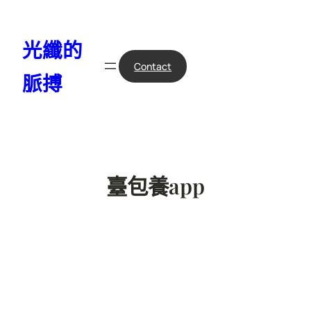
跳
至
光纖的
主
要
Contact
脈搏
內
容
臺包養app