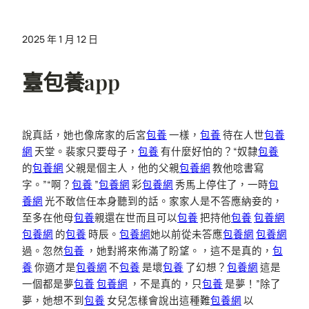
2025 年 1 月 12 日
臺包養app
說真話，她也像席家的后宮
包養
一樣，
包養
待在人世
包養
網
天堂。裴家只要母子，
包養
有什麼好怕的？“奴隸
包養
的
包養網
父親是個主人，他的父親
包養網
教他唸書寫
字。”“啊？
包養
”
包養網
彩
包養網
秀馬上停住了，一時
包
養網
光不敢信任本身聽到的話。家家人是不答應納妾的，
至多在他母
包養
親還在世而且可以
包養
把持他
包養
包養網
包養網
的
包養
時辰。
包養網
她以前從未答應
包養網
包養網
過。忽然
包養
，她對將來佈滿了盼望。，這不是真的，
包
養
你適才是
包養網
不
包養
是壞
包養
了幻想？
包養網
這是
一個都是夢
包養
包養網
，不是真的，只
包養
是夢！”除了
夢，她想不到
包養
女兒怎樣會說出這種難
包養網
以