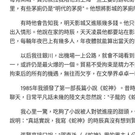
里，有些茅廁仍是“明代的茅房”。他想將影城的茅
有時他會告知我，明天影城又進賬幾多錢。他只
出入情形。他說在家的時辰，天天凌晨他都要站在影
巴，每輛年夜巴上有幾多人，年夜體就能算出當天的
以后我往銀川，出機場一上公路，就會不竭看到
一，或許仍是最火爆的一個。貿易不受拘束是精力不
拘束后的所有的機遇，無往而欠亨，在文學界卓卓一
1985年我頒發了第一部長篇小說《蛇神》。
聊天，日常平凡話未幾的陸文夫忽然說：“子龍的《
我心里一驚，吃夠了小說被人對號進座的甜頭，
說明：“真話實說，我寫《蛇神》的時辰真沒有想到
張賢亮接口說：“邵南孫（《蛇神》里的男主人