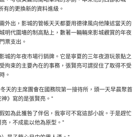
廁所有的更換新的資料進級。
需外出，影城的管帳天天都要用德律風向他陳述當天的
城明代圍墻的制高點上，數著一輛輛來影城觀賞的年夜
門票支出。
影城的年夜市場行銷牌。它是寧夏的三年夜游玩景點之
受拘束的主要內在的事務，張賢亮可謂捉住了取得不受
時。
昔時冬天的主席團會在國務院第一接待所，頭一天早晨聚首
蛇神》寫的是張賢亮。”
假如為此獲咎了伴侶，我寧可不寫這部小說。于是趕忙
賢亮，不成能以他為原型。”
公）是子龍心目中的男人漢。”