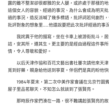
露的雖不整潔卻很都雅的女人腿，或許處于那樣的地
這個女人的容貌、經過的事況、為什么會成為明天批
過的事況，造反派喊了幾多標語，批評詞若何劇烈，
批評對象的想象里……他還說要把此次批評經過的事
我詫異于他的描寫，坐在卡車上被游街批斗，居
詰，安其所，遵其生。更主要的是經由過程這件事所
情，令人尊敬和愛好。
以后天津作協和百花文藝出書社屢次請他來天津
覓到好藥，親身給他送到寧夏。伴侶們是真的盼他快
1984年夏末，第二次中美作家會議在北京竹
屋子里品茗聊天，不知怎么就談到了張賢亮。
那時辰作家們湊在一路，很不難講起張賢亮的故