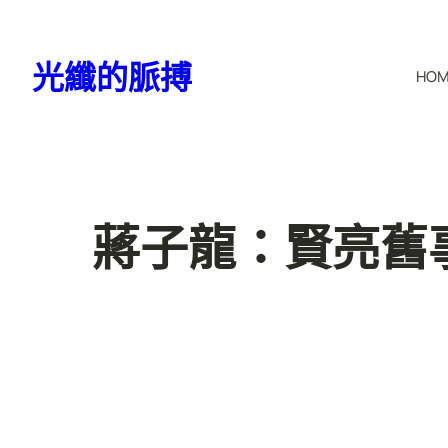
跳
至
光纖的脈搏
HO
主
要
內
容
蔣子龍：賢亮舊