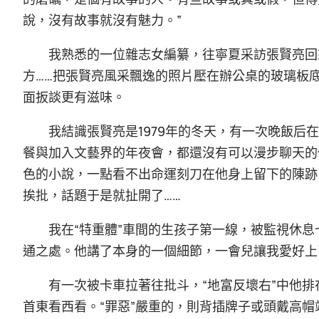
說，沒有故事就沒有魅力。”
我熟悉的一位雜志女編纂，往寧夏采訪張賢亮回
方……把張賢亮風采飄逸的照片壓在辦公桌的玻璃板
面扳談更有滋味。
我結識張賢亮是1979年的冬天，有一次晚飯
餐與加入文藝界的年夜會，都還沒有可以漫步聊天的
色的小說，一點看不出命運刻刀在他身上留下的陳跡
挨批，話題于是就扯開了……
我在“特重體”車間的生孩子第一線，被監視休
通之處。他講了本身的一個細節，一會兒讓我愛好上
有一次被卡車拉著往批斗，“地富反壞右”中他排
首東看西看。“罪惡”嚴重的，則背插牌子或頭戴高