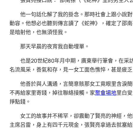
他一句話化解了我的掛念。那時社會上跟小說對
動容。他想必也聽到傳言讀了《蛇神》，確定了邵南
是暗射他，也無須怪我。
那天早晨的夜宵我自動埋單。
也是20世紀80年月中期，廣東舉行筆會，在
名流風采，善氣和存，見一女工面色憔悴，甚是疲乏
他善於與人溝通，言簡意賅那女工竟眼里含淚簡
不再給家里寄錢，掉往聯絡接觸。家
聚會場地
里白叟
掙點錢。
女工的故事并不稀罕，卻震動了賢亮的神經，他
主席呂雷，身上有四千元現金，張賢亮拿過去就塞給