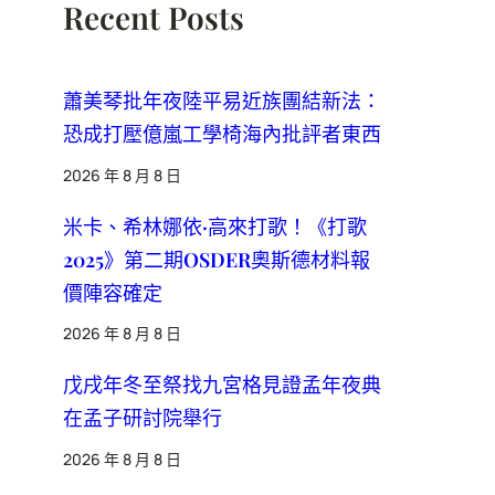
Recent Posts
蕭美琴批年夜陸平易近族團結新法：
恐成打壓億嵐工學椅海內批評者東西
2026 年 8 月 8 日
米卡、希林娜依·高來打歌！《打歌
2025》第二期OSDER奧斯德材料報
價陣容確定
2026 年 8 月 8 日
戊戌年冬至祭找九宮格見證孟年夜典
在孟子研討院舉行
2026 年 8 月 8 日