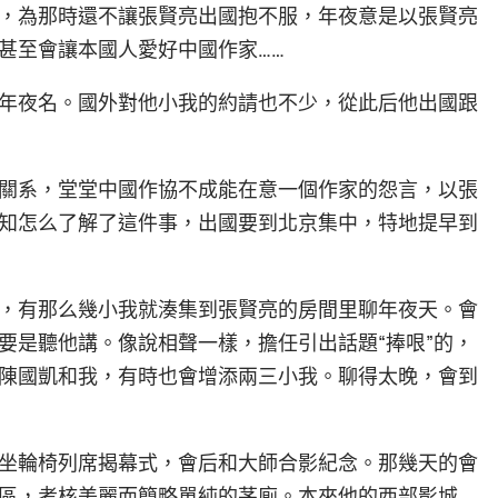
，為那時還不讓張賢亮出國抱不服，年夜意是以張賢亮
甚至會讓本國人愛好中國作家……
年夜名。國外對他小我的約請也不少，從此后他出國跟
關系，堂堂中國作協不成能在意一個作家的怨言，以張
知怎么了解了這件事，出國要到北京集中，特地提早到
，有那么幾小我就湊集到張賢亮的房間里聊年夜天。會
要是聽他講。像說相聲一樣，擔任引出話題“捧哏”的，
陳國凱和我，有時也會增添兩三小我。聊得太晚，會到
坐輪椅列席揭幕式，會后和大師合影紀念。那幾天的會
區，考核美麗而簡略單純的茅廁。本來他的西部影城