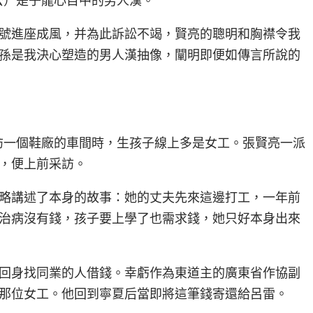
號進座成風，并為此訴訟不竭，賢亮的聰明和胸襟令我
孫是我決心塑造的男人漢抽像，闡明即便如傳言所說的
采訪一個鞋廠的車間時，生孩子線上多是女工。張賢亮一派
，便上前采訪。
略講述了本身的故事：她的丈夫先來這邊打工，一年前
治病沒有錢，孩子要上學了也需求錢，她只好本身出來
回身找同業的人借錢。幸虧作為東道主的廣東省作協副
那位女工。他回到寧夏后當即將這筆錢寄還給呂雷。