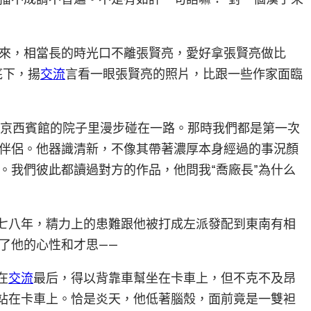
來，相當長的時光口不離張賢亮，愛好拿張賢亮做比
底下，揚
交流
言看一眼張賢亮的照片，比跟一些作家面臨
后在京西賓館的院子里漫步碰在一路。那時我們都是第一次
伴侶。他器識清新，不像其帶著濃厚本身經過的事況顏
。我們彼此都讀過對方的作品，他問我“喬廠長”為什么
息七八年，精力上的患難跟他被打成左派發配到東南有相
了他的心性和才思——
在
交流
最后，得以背靠車幫坐在卡車上，但不克不及昂
帽站在卡車上。恰是炎天，他低著腦殼，面前竟是一雙袒