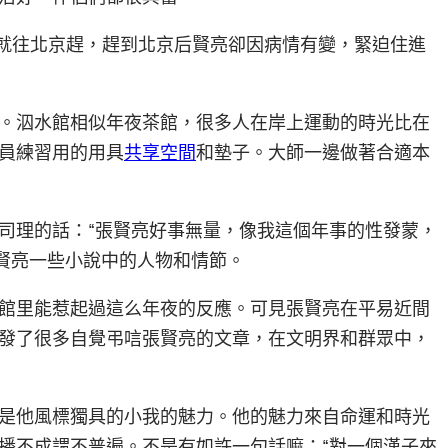
就往北京趕，趕到北京后賢亮卻因病情有變，緊迫住進
。泅水館相似年夜茶館，很多人在岸上運動的時光比在
員練習用的用具
共享空間
和墊子。大師一邊做著合適本
司理的話：“張賢亮好事無量，像我這個年事的性發蒙，
張賢亮一些小說中的人物和情節。
館里能惹起過這么年夜的反應。可見張賢亮在平易近間
發了很多自覺弔唁張賢亮的文章，在文明界和群眾中，
是他風標獨具的小我的魅力。他的魅力來自命運和時光
播不成謂不普遍。不是有如許一句話嘛：“對一個漢子來