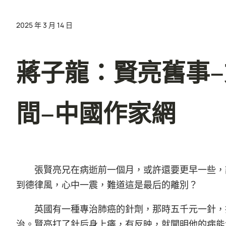
2025 年 3 月 14 日
蔣子龍：賢亮舊事
間–中國作家網
張賢亮兄在病逝前一個月，或許還要更早一些，
到德律風，心中一震，難道這是最后的離別？
英國有一種專治肺癌的針劑，那時五千元一針，
治。賢亮打了針后身上癢，有反映，就闡明他的病能