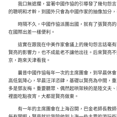
我口無遮攔，當著中國作協的引導發了幾句怨言
的聰明和才幹，到國外只會為中國作家的抽像加分，
時隔不久，中國作協派團出國，就有了張賢亮的
在國際出差一樣便利。
這實在跟我在中美作家會議上的幾句怨言話毫有
賢亮的影響力，也不成能老不讓他出往。后來賢亮不
京，跑來天津看我。
曩昔中國作協每年一次的主席團會，到早晨休會
高低氣降心，早晨汪洋恣肆，基礎以賢亮為中間，重
多是鄧友梅。重要聽眾、偶然起哄架秧的是陸文夫、
裡面吃點夜宵，大都是賢亮做東。
有一年的主席團會在上海召開，巴金老師長教師
每有閑暇，賢亮就拉我陪他到上海一些主要的游玩街