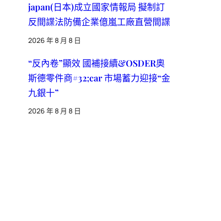
japan(日本)成立國家情報局 擬制訂
反間諜法防備企業億嵐工廠直營間諜
2026 年 8 月 8 日
“反內卷”顯效 國補接續&OSDER奧
斯德零件商#32;car 市場蓄力迎接“金
九銀十”
2026 年 8 月 8 日