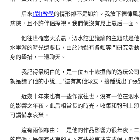
后來
1對1教學
的情形卻不是如許。我放下德律風
病院，且不許伴侶探視。我們便沒有見上最后一面。
他往世確當天凌晨，泅水館里議論的主題就是他
水里游的時光還要長，由於池邊有各類專門研究活動
身的舉措，一邊聊天。
我記得最明白的，是一位五十歲擺佈的游玩公司
就是讀了他的小說……”還有其他泳友，接踵說出了
近幾十年來也有一些作家往世，沒有一位在泅水
的影響之年夜。此后相當長的時光，收集和報刊上頒
可謂備享哀榮。
這有兩個緣由：一是他的作品影響力很年夜，二
的磨礪，是個有故事的人。有些故事或真或假，但傳