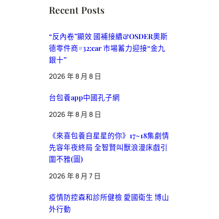
Recent Posts
“反內卷”顯效 國補接續&OSDER奧斯
德零件商#32;car 市場蓄力迎接“金九
銀十”
2026 年 8 月 8 日
台包養app中國孔子網
2026 年 8 月 8 日
《來喜包養自星星的你》17~18集劇情
先容年夜終局 全智賢叫獸浪漫床戲引
圍不雅(圖)
2026 年 8 月 7 日
疫情防控森和診所健檢 愛國衛生 博山
外行動