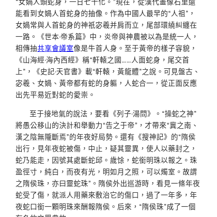
“女媧人頭蛇身，一日七十化。”現在，從漢代畫像石里還
能看到女媧人首蛇身的抽像。作為中國人最早的“人祖”，
女媧常與人首蛇身的神祇宓羲并肩而立，尾部環繞糾纏在
一路。《世本·帝系篇》中，炎帝與神農被以為是統一人，
相傳抽
共享會議室
像是牛首人身。至于黃帝的樣子容貌，
《山海經·海內西經》稱“軒轅之國……人面蛇身，尾交首
上”，《史記·天官書》載“軒轅，黃龍體”之說。可見盤古、
宓羲、女媧、黃帝都有蛇的身軀，人蛇合一，從正面反應
出先平易近對蛇的愛崇。
至于接地氣的說法，要看《列子·湯問》。“操蛇之神”
將愚公移山的決計和舉動力“告之于帝”，才帶來“冀之南、
漢之陰無隴斷焉”的年夜好局勢。還有《搜神記》的“隋侯
出行，見年夜蛇被傷，中止，疑其靈異，使人以藥封之，
蛇乃能走，因號其處斷蛇邱。歲馀，蛇銜明珠以報之。珠
盈徑寸，純白，而夜有光，明如月之照，可以燭室。故謂
之隋侯珠，亦曰靈蛇珠”。隋侯外出巡游時，看見一條年夜
蛇受了傷，就派人用藥來敷治它的傷口，過了一年多，年
夜蛇口銜一顆明珠來酬報隋侯。后來，“隋侯珠”成了一個