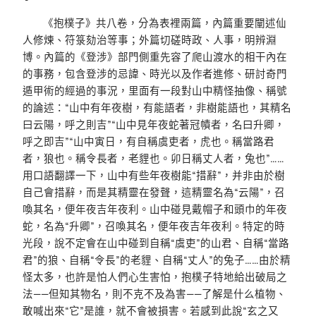
《抱樸子》共八卷，分為表裡兩篇，內篇重要闡述仙
人修煉、符箓劾治等事；外篇切磋時政、人事，明辨淵
博。內篇的《登涉》部門側重先容了爬山渡水的相干內在
的事務，包含登涉的忌諱、時光以及作者進修、研討奇門
遁甲術的經過的事況，里面有一段對山中精怪抽像、稱號
的論述：“山中有年夜樹，有能語者，非樹能語也，其精名
曰云陽，呼之則吉”“山中見年夜蛇著冠幘者，名曰升卿，
呼之即吉”“山中寅日，有自稱虞吏者，虎也。稱當路君
者，狼也。稱令長者，老貍也。卯日稱丈人者，兔也”……
用口語翻譯一下，山中有些年夜樹能“措辭”，并非由於樹
自己會措辭，而是其精靈在發聲，這精靈名為“云陽”，召
喚其名，便年夜吉年夜利。山中碰見戴帽子和頭巾的年夜
蛇，名為“升卿”，召喚其名，便年夜吉年夜利。特定的時
光段，說不定會在山中碰到自稱“虞吏”的山君、自稱“當路
君”的狼、自稱“令長”的老貍、自稱“丈人”的兔子……由於精
怪太多，也許是怕人們心生害怕，抱樸子特地給出破局之
法——但知其物名，則不克不及為害——了解是什么植物、
敢喊出來“它”是誰，就不會被損害。若感到此說“玄之又