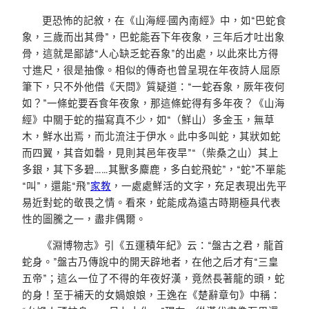
更恐怖的記敘，在《山海經·國內南經》中，如“巴蛇食
象，三歲而出其骨”，巴蛇能吞下年夜象，三年后才吐出象
骨，這就是鄙諺“人心缺乏蛇吞象”的出處，以此來比方得
寸進尺，很是抽像。相似的傳奇也曾呈現在年夜詩人屈原
筆下，只不外他借《天問》質疑道：“一蛇吞象，厥年夜何
如？”一條蛇要吞食年夜象，那這條蛇得有多年夜？《山海
經》中關于蛇的描寫真不少，如“（鮮山）多金玉，無草
木，鮮水出焉，而北流注于伊水。此中多叫蛇，其狀如蛇
而四翼，其音如磬，見則其邑年夜旱”“（柴桑之山）其上
多銀，其下多碧……其獸多麋鹿，多白蛇飛蛇”，“蛇”不單能
“叫”，還能“飛”
家教
，一處處鮮活的文字，充足表現出先平
易近對蛇的敬畏之情。看來，蛇能成為遠古時期極具代表
性的圖騰之一，盡非偶爾。
《淵博物志》引《五運積年紀》云：“盤古之君，龍首
蛇身。”盤古乃傳說中的開天辟地者，在他之后才有“三皇
五帝”；這么一位了不得的年夜好漢，竟然長著龍的頭，蛇
的身！至于補天的女媧娘娘，王逸在《楚辭章句》中稱：