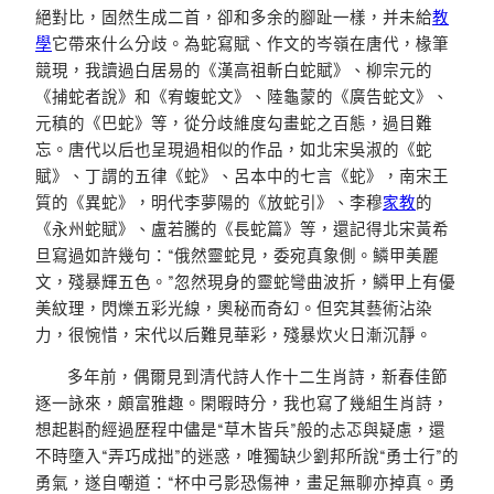
絕對比，固然生成二首，卻和多余的腳趾一樣，并未給
教
學
它帶來什么分歧。為蛇寫賦、作文的岑嶺在唐代，椽筆
競現，我讀過白居易的《漢高祖斬白蛇賦》、柳宗元的
《捕蛇者說》和《宥蝮蛇文》、陸龜蒙的《廣告蛇文》、
元稹的《巴蛇》等，從分歧維度勾畫蛇之百態，過目難
忘。唐代以后也呈現過相似的作品，如北宋吳淑的《蛇
賦》、丁謂的五律《蛇》、呂本中的七言《蛇》，南宋王
質的《異蛇》，明代李夢陽的《放蛇引》、李穆
家教
的
《永州蛇賦》、盧若騰的《長蛇篇》等，還記得北宋黃希
旦寫過如許幾句：“俄然靈蛇見，委宛真象側。鱗甲美麗
文，殘暴輝五色。”忽然現身的靈蛇彎曲波折，鱗甲上有優
美紋理，閃爍五彩光線，奧秘而奇幻。但究其藝術沾染
力，很惋惜，宋代以后難見華彩，殘暴炊火日漸沉靜。
多年前，偶爾見到清代詩人作十二生肖詩，新春佳節
逐一詠來，頗富雅趣。閑暇時分，我也寫了幾組生肖詩，
想起斟酌經過歷程中儘是“草木皆兵”般的忐忑與疑慮，還
不時墮入“弄巧成拙”的迷惑，唯獨缺少劉邦所說“勇士行”的
勇氣，遂自嘲道：“杯中弓影恐傷神，畫足無聊亦掉真。勇