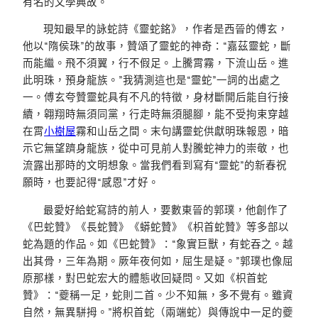
有名的文學典故。
現知最早的詠蛇詩《靈蛇銘》，作者是西晉的傅玄，
他以“隋侯珠”的故事，贊頌了靈蛇的神奇：“嘉茲靈蛇，斷
而能繼。飛不須翼，行不假足。上騰霄霧，下流山岳。進
此明珠，預身龍族。”我猜測這也是“靈蛇”一詞的出處之
一。傅玄夸贊靈蛇具有不凡的特徵，身材斷開后能自行接
續，翱翔時無須同黨，行走時無須腿腳，能不受拘束穿越
在霄
小樹屋
霧和山岳之間。末句講靈蛇供獻明珠報恩，暗
示它無望躋身龍族，從中可見前人對騰蛇神力的崇敬，也
流露出那時的文明想象。當我們看到寫有“靈蛇”的新春祝
願時，也要記得“感恩”才好。
最愛好給蛇寫詩的前人，要數東晉的郭璞，他創作了
《巴蛇贊》《長蛇贊》《蟒蛇贊》《枳首蛇贊》等多部以
蛇為題的作品。如《巴蛇贊》：“象實巨獸，有蛇吞之。越
出其骨，三年為期。厥年夜何如，屈生是疑。”郭璞也像屈
原那樣，對巴蛇宏大的體態收回疑問。又如《枳首蛇
贊》：“夔稱一足，蛇則二首。少不知無，多不覺有。雖資
自然，無異駢拇。”將枳首蛇（兩端蛇）與傳說中一足的夔