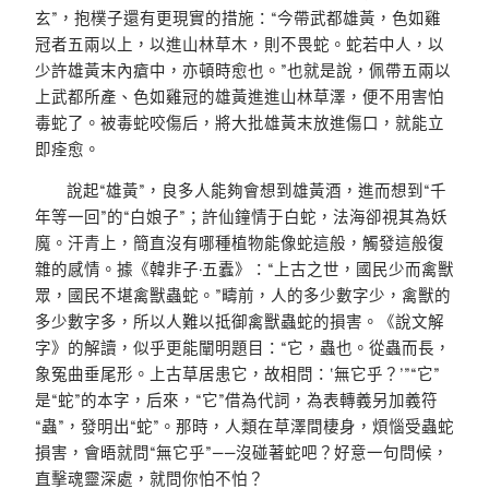
玄”，抱樸子還有更現實的措施：“今帶武都雄黃，色如雞
冠者五兩以上，以進山林草木，則不畏蛇。蛇若中人，以
少許雄黃末內瘡中，亦頓時愈也。”也就是說，佩帶五兩以
上武都所產、色如雞冠的雄黃進進山林草澤，便不用害怕
毒蛇了。被毒蛇咬傷后，將大批雄黃末放進傷口，就能立
即痊愈。
說起“雄黃”，良多人能夠會想到雄黃酒，進而想到“千
年等一回”的“白娘子”；許仙鐘情于白蛇，法海卻視其為妖
魔。汗青上，簡直沒有哪種植物能像蛇這般，觸發這般復
雜的感情。據《韓非子·五蠹》：“上古之世，國民少而禽獸
眾，國民不堪禽獸蟲蛇。”疇前，人的多少數字少，禽獸的
多少數字多，所以人難以抵御禽獸蟲蛇的損害。《說文解
字》的解讀，似乎更能闡明題目：“它，蟲也。從蟲而長，
象冤曲垂尾形。上古草居患它，故相問：‘無它乎？’”“它”
是“蛇”的本字，后來，“它”借為代詞，為表轉義另加義符
“蟲”，發明出“蛇”。那時，人類在草澤間棲身，煩惱受蟲蛇
損害，會晤就問“無它乎”——沒碰著蛇吧？好意一句問候，
直擊魂靈深處，就問你怕不怕？