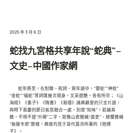
2025 年 3 月 6 日
蛇找九宮格共享年說“蛇典”–
文史–中國作家網
蛇年將至，在對聯、祝詞、賀年語中，“靈蛇”“神蛇”
“金蛇”“福蛇”等詞匯幾次現身，文采遒艷，各有所宗；《山
海經》《墨子》《隋書》《易隱》諸典籍里的只言片語，
與時下喜慶的節日氣氛融合一處，別是“知味”。若論其
雅，不得不提“升卿”二字，就像山君雅稱“虞吏”、螃蟹雅稱
“無腸令郎”那樣，典故均見于晉代葛洪所著的《抱樸
子》。