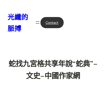
跳
至
光纖的
主
要
Contact
脈搏
內
容
蛇找九宮格共享年說“蛇典”–
文史–中國作家網