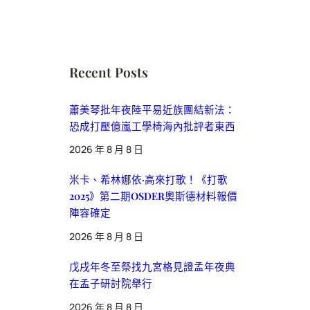
Recent Posts
蕭美琴批年夜陸平易近族團結新法：
恐成打壓億嵐工學椅海內批評者東西
2026 年 8 月 8 日
米卡、希林娜依·高來打歌！《打歌
2025》第二期OSDER奧斯德材料報價
陣容確定
2026 年 8 月 8 日
戊戌年冬至祭找九宮格見證孟年夜典
在孟子研討院舉行
2026 年 8 月 8 日