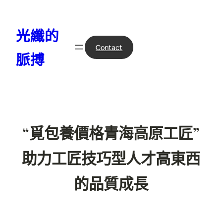
跳
至
光纖的
主
要
Contact
脈搏
內
容
“覓包養價格青海高原工匠”
助力工匠技巧型人才高東西
的品質成長