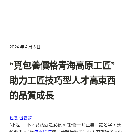
2024 年 4 月 5 日
“覓包養價格青海高原工匠”
助力工匠技巧型人才高東西
的品質成長
包養
包養網
“小姐——不，女孩就是女孩。”彩修一時正要叫錯名字，連
忙改正。 “你
包養管道
這是要幹什麼？讓傭人來就行了。傭