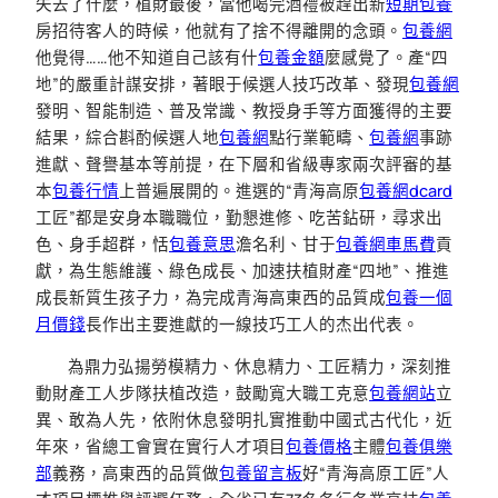
失去了什麼，植財最後，當他喝完酒禮被趕出新
短期包養
房招待客人的時候，他就有了捨不得離開的念頭。
包養網
他覺得……他不知道自己該有什
包養金額
麼感覺了。產“四
地”的嚴重計謀安排，著眼于候選人技巧改革、發現
包養網
發明、智能制造、普及常識、教授身手等方面獲得的主要
結果，綜合斟酌候選人地
包養網
點行業範疇、
包養網
事跡
進獻、聲譽基本等前提，在下層和省級專家兩次評審的基
本
包養行情
上普遍展開的。進選的“青海高原
包養網dcard
工匠”都是安身本職職位，勤懇進修、吃苦鉆研，尋求出
色、身手超群，恬
包養意思
澹名利、甘于
包養網車馬費
貢
獻，為生態維護、綠色成長、加速扶植財產“四地”、推進
成長新質生孩子力，為完成青海高東西的品質成
包養一個
月價錢
長作出主要進獻的一線技巧工人的杰出代表。
為鼎力弘揚勞模精力、休息精力、工匠精力，深刻推
動財產工人步隊扶植改造，鼓勵寬大職工克意
包養網站
立
異、敢為人先，依附休息發明扎實推動中國式古代化，近
年來，省總工會實在實行人才項目
包養價格
主體
包養俱樂
部
義務，高東西的品質做
包養留言板
好“青海高原工匠”人