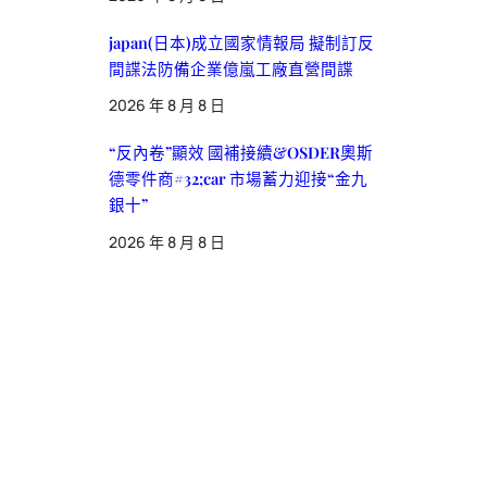
japan(日本)成立國家情報局 擬制訂反
間諜法防備企業億嵐工廠直營間諜
2026 年 8 月 8 日
“反內卷”顯效 國補接續&OSDER奧斯
德零件商#32;car 市場蓄力迎接“金九
銀十”
2026 年 8 月 8 日