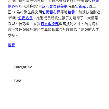
才項目標推舉評選任務，全省已有73名各行各業高技
包養
網心得
巧人才進選“青
甜心寶貝包養網
海高
包養app
原工
匠”，為打造生態文明
包養甜心網
窪地
包養
、加速扶植財產
“四地”
包養站長
、推進成長新質生孩子力培育了一大量常
識型、技巧型、立異
包養俱樂部
型高技巧人才，為青海省
實行技巧強國計謀和立異驅動成長計謀供給了剛強的人才
支持。
包養
Categories:
Tags: