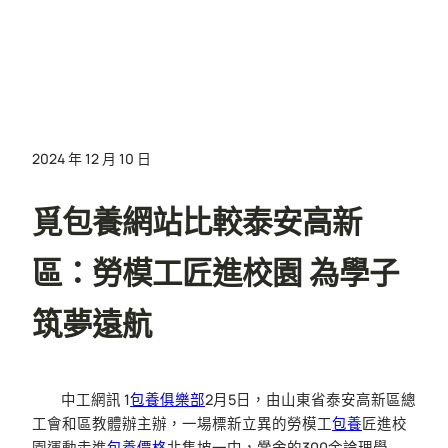
2024 年 12 月 10 日
覓包養網站比較泰安高新
區：勞模工匠進校園 為學子
筑夢遠航
中工網訊
1
包養俱樂部
2月5日，由山東省泰安高新區總
工會和區教體辦主辦，一場標新立異的勞模工
包養
匠進校
園運動走進
包養價格
北集坡一中，黌舍的300余論理學