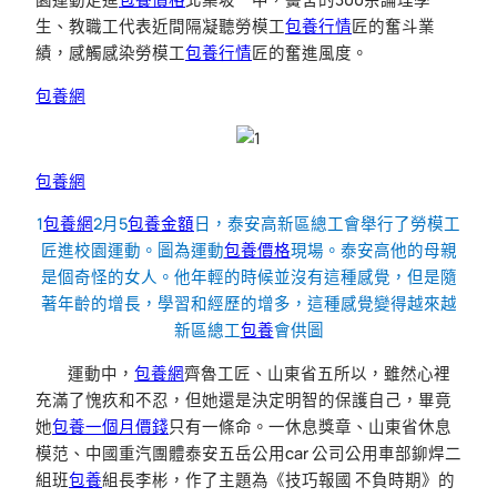
生、教職工代表近間隔凝聽勞模工
包養行情
匠的奮斗業
績，感觸感染勞模工
包養行情
匠的奮進風度。
包養網
包養網
1
包養網
2月5
包養金額
日，泰安高新區總工會舉行了勞模工
匠進校園運動。圖為運動
包養價格
現場。泰安高他的母親
是個奇怪的女人。他年輕的時候並沒有這種感覺，但是隨
著年齡的增長，學習和經歷的增多，這種感覺變得越來越
新區總工
包養
會供圖
運動中，
包養網
齊魯工匠、山東省五所以，雖然心裡
充滿了愧疚和不忍，但她還是決定明智的保護自己，畢竟
她
包養一個月價錢
只有一條命。一休息獎章、山東省休息
模范、中國重汽團體泰安五岳公用car 公司公用車部鉚焊二
組班
包養
組長李彬，作了主題為《技巧報國 不負時期》的