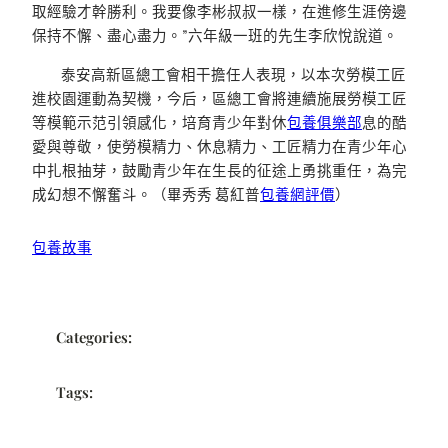
取經驗才幹勝利。我要像李彬叔叔一樣，在進修生涯傍邊
保持不懈、盡心盡力。”六年級一班的先生李欣悅說道。
泰安高新區總工會相干擔任人表現，以本次勞模工匠
進校園運動為契機，今后，區總工會將連續施展勞模工匠
等模範示范引領感化，培育青少年對休
包養俱樂部
息的酷
愛與尊敬，使勞模精力、休息精力、工匠精力在青少年心
中扎根抽芽，鼓勵青少年在生長的征途上勇挑重任，為完
成幻想不懈奮斗。（畢秀秀 葛紅普
包養網評價
）
包養故事
Categories:
Tags: