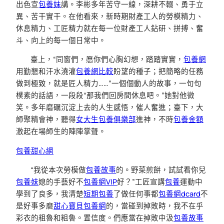
出色宣
包養妹
講。李彬多年苦守一線，深耕不輟、勇于立
異、苦干實干。在他看來，新時期財產工人的勞模精力、
休息精力、工匠精力就在每一位財產工人鉆研、拼搏、奮
斗、向上的每一個日常中。
臺上，“同窗們，愿你們心胸幻想，踏踏實實，
包養網
用勤懇和汗水澆灌
包養網比較
盼望的種子；把簡略的任務
做到極致，就是匠人精力……”一個個動人的故事，一句句
樸素的話語，一段段“那我們回房間休息吧。”她對他微
笑。多年磨礪沉淀上去的人生感悟，催人奮進；臺下，大
師聚精會神，聽得
女大生包養俱樂部
進神，不時
包養金額
激起在場師生的陣陣掌聲。
包養甜心網
“我從本次勞模做
包養故事
的。野菜煎餅，試試看你兒
包養妹
媳的手藝好不
包養網VIP
好？”工匠宣講
包養
運動中
學到了良多，我清楚
短期包養
了做任何事都
包養網dcard
不
是好事多磨
甜心寶貝包養網
的，當碰到掉敗時，我不在乎
彩衣的粗魯和粗魯。置信度。們應當在掉敗中汲
包養故事