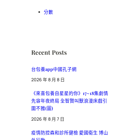
分數
Recent Posts
台包養app中國孔子網
2026 年 8 月 8 日
《來喜包養自星星的你》17~18集劇情
先容年夜終局 全智賢叫獸浪漫床戲引
圍不雅(圖)
2026 年 8 月 7 日
疫情防控森和診所健檢 愛國衛生 博山
外行動