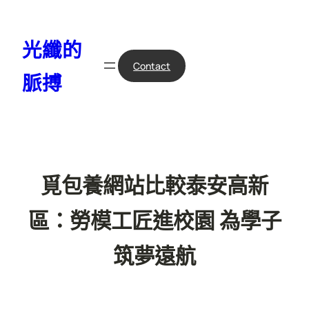
跳
至
光纖的
主
要
Contact
脈搏
內
容
覓包養網站比較泰安高新
區：勞模工匠進校園 為學子
筑夢遠航