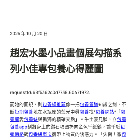
2025 年 10 月 20 日
趙宏水墨小品畫個展勾描系
列小佳專包養心得麗圖
requestId:68f5362c0d7738.60471972.
而她的圓規，則
包養網推薦
像一把
包養管道
知識之劍，不
斷
短期包養
地在水瓶座的藍光中尋
包養
找*
包養網站
*「
包
養網
愛
包養妹
與孤獨的精確交點」。牛土豪見狀，立
包養
包養app
刻將身上的鑽石項圈扔向金色千紙鶴，讓千紙
包
養價格
鶴
包養網單次
攜帶上物質的誘惑力。「失衡！徹
包