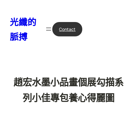
跳
至
光纖的
主
要
Contact
脈搏
內
容
趙宏水墨小品畫個展勾描系
列小佳專包養心得麗圖