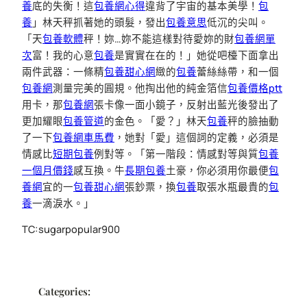
養
底的失衡！這
包養網心得
違背了宇宙的基本美學！
包
養
」林天秤抓著她的頭髮，發出
包養意思
低沉的尖叫。
「天
包養軟體
秤！妳…妳不能這樣對待愛妳的財
包養網單
次
富！我的心意
包養
是實實在在的！」她從吧檯下面拿出
兩件武器：一條精
包養甜心網
緻的
包養
蕾絲絲帶，和一個
包養網
測量完美的圓規。他掏出他的純金箔信
包養價格ptt
用卡，那
包養網
張卡像一面小鏡子，反射出藍光後發出了
更加耀眼
包養管道
的金色。「愛？」林天
包養
秤的臉抽動
了一下
包養網車馬費
，她對「愛」這個詞的定義，必須是
情感比
短期包養
例對等。「第一階段：情感對等與質
包養
一個月價錢
感互換。牛
長期包養
土豪，你必須用你最便
包
養網
宜的一
包養甜心網
張鈔票，換
包養
取張水瓶最貴的
包
養
一滴淚水。」
TC:sugarpopular900
Categories: