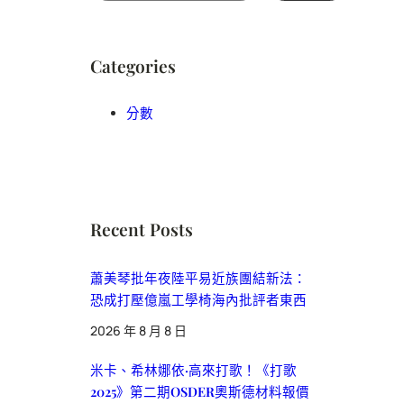
Categories
分數
Recent Posts
蕭美琴批年夜陸平易近族團結新法：
恐成打壓億嵐工學椅海內批評者東西
2026 年 8 月 8 日
米卡、希林娜依·高來打歌！《打歌
2025》第二期OSDER奧斯德材料報價