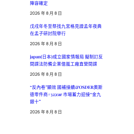
陣容確定
2026 年 8 月 8 日
戊戌年冬至祭找九宮格見證孟年夜典
在孟子研討院舉行
2026 年 8 月 8 日
japan(日本)成立國家情報局 擬制訂反
間諜法防備企業億嵐工廠直營間諜
2026 年 8 月 8 日
“反內卷”顯效 國補接續&OSDER奧斯
德零件商#32;car 市場蓄力迎接“金九
銀十”
2026 年 8 月 8 日