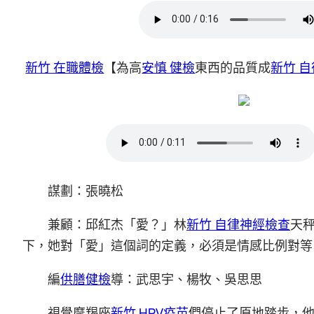
新竹 在職體檢
【為高
安慎 健檢
東西的品質成
新竹 
謀劃：張曉松
兼顧：邱紅杰「愛？」林
新竹 自律神經檢查
天
下，她對「愛」這個詞的定義，必須是情感比例對等
編
供膳健檢
導：武思宇、楊牧、吳思思
視覺摩羯座
新竹 HPV疫苗
們停止了原地踏步，