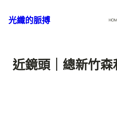
跳
至
光纖的脈搏
HO
主
要
內
容
近鏡頭｜總新竹森