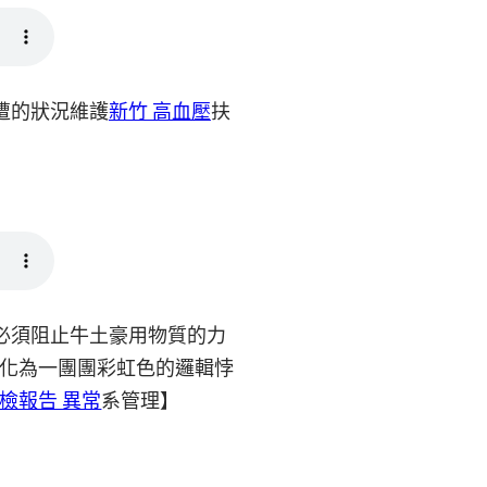
遭的狀況維護
新竹 高血壓
扶
必須阻止牛土豪用物質的力
化為一團團彩虹色的邏輯悖
健檢報告 異常
系管理】