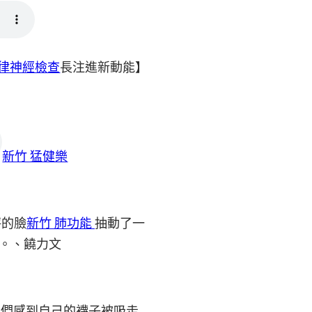
自律神經檢查
長注進新動能】
新竹 猛健樂
秤的臉
新竹 肺功能
抽動了一
。、饒力文
他們感到自己的襪子被吸走