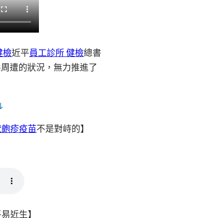
健檢
近平
員工診所 健檢
總書
態周遭的狀況，無力推進了
↓
狀皰疹疫苗
不是對峙的】
平易近生】