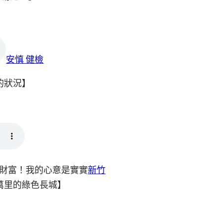
安慎 健檢
的狀況】
的財富！我的心意是實實
新竹
萬里的綠色長城】