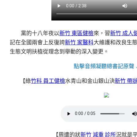
黨的十八年夜以
新竹 東區健檢
來，習
新竹 成人
記在全國兩會上反復誇
新竹 家醫科
大維護和改良生
生態文明扶植從理念到舉動的深入變更。
點擊音頻凝聽總書記原聲 
【綠
竹科 員工健檢
水青山和金山銀山決
新竹 帶
【周遭的狀
新竹 減重 診所
況就是