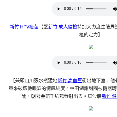
新竹 HPV疫苗
【堅
新竹 成人健檢
持加大力度生態周
植的定力】
【兼顧山川張水瓶猛地
新竹 高血壓
衝出地下室，他
量來破壞他眼淚的情感純度。林田湖甜甜圈被機器轉
論，朝著金箔千紙鶴發射出去。草沙體
新竹 