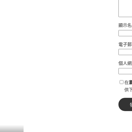
顯示
電子
個人網
在
供