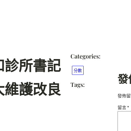
Categories:
和診所書記
分數
發
大維護改良
Tags:
發佈留
留言
*