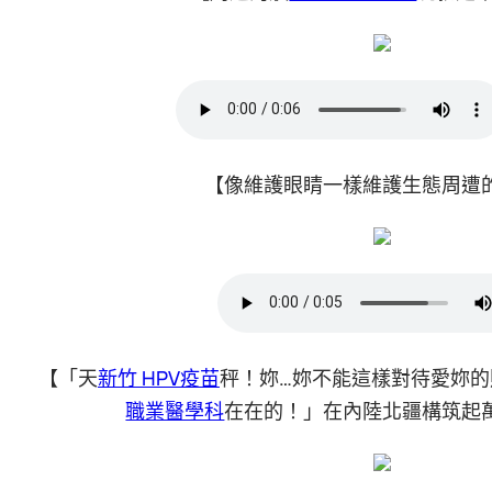
【像維護眼睛一樣維護生態周遭
【「天
新竹 HPV疫苗
秤！妳…妳不能這樣對待愛妳
職業醫學科
在在的！」在內陸北疆構筑起