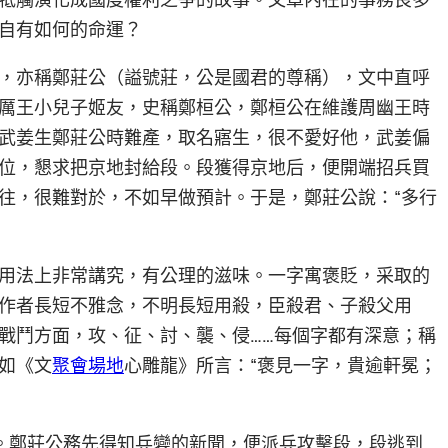
自有如何的命運？
，亦稱鄭莊公（謚號莊，公是國君的尊稱），文中直呼
厲王小兒子姬友，史稱鄭桓公，鄭桓公在維護周幽王時
武姜生鄭莊公時難產，取名寤生，很不愛好他，武姜偏
位，懇求把京地封給段。段獲得京地后，便開端招兵買
往，很難對於，不如早做預計。于是，鄭莊公說：“多行
用法上非常講究，有公理的滋味。一字寓褒貶，采取的
作者長短不雅念，不明長短用殺，臣殺君、子殺父用
戰鬥方面，攻、征、討、襲、侵……每個字都有深意；稱
如《文
聚會場地
心雕龍》所言：“褒見一字，貴逾軒冕；
變。鄭莊公務先得知兵變的新聞，便派兵攻擊段，段逃到