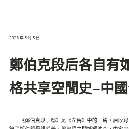
2025 年 3 月 3 日
鄭伯克段后各自有
格共享空間史–中
《鄭伯克段于鄢》是《左傳》中的一篇，后收錄
錄了鄭伯與母親武姜、弟弟段之間牴觸沖突，由家庭