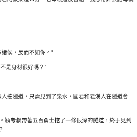
方諸侯，反而不如你。”
人不是身材很好嗎？”
派人挖隧道，只需見到了泉水，國君和老漢人在隧道會
。潁考叔帶著五百勇士挖了一條很深的隧道，終于見到
？