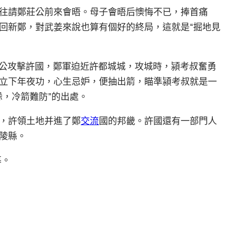
往請鄭莊公前來會晤。母子會晤后懊悔不已，捧首痛
回新鄭，對武姜來說也算有個好的終局，這就是“掘地見
莊公攻擊許國，鄭軍迫近許都城城，攻城時，潁考叔奮勇
立下年夜功，心生忌妒，便抽出箭，瞄準潁考叔就是一
躲，冷箭難防”的出處。
，許領土地并進了鄭
交流
國的邦畿。許國還有一部門人
陵縣。
幕。