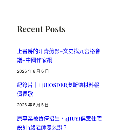
Recent Posts
上書房的汗青剪影–文史找九宮格會
議–中國作家網
2026 年 8 月 6 日
紀錄片｜山川OSDER奧斯德材料報
價長歌
2026 年 8 月 5 日
原專業被暫停招生，4JIUYI俱意住宅
設計3歲老師怎么辦？