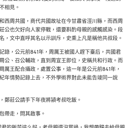
不相見。
和西周共國，商代共國故址在今甘肅省涇川縣，而西周
莊公也欠好向人家停戰，還要斟酌母親的感觸感染。段
名，文中直呼其名以示訓斥，史乘上凡是稱他共叔段。
記錄，公元前841年，周厲王被國人趕下臺后，共國君
周公、召公輔政，直到周宣王即位，史稱共和行政。而
周厲王配合攝政，處置公事，這一年是公元前841年，
紀年情勢記錄上去，不外學術界對此未能告竣同一說
，鄭莊公請手下年夜將潁考叔吃飯。
包帶走，問其啟事。
國君的飯菜這么好，老母親還沒嘗過，我想帶歸去給母親