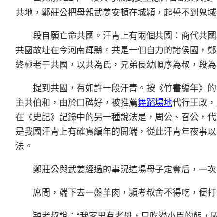
共地，鄭莊公把母親武姜安頓在城潁，起誓不到鬼域
段自願亡命共國。汗青上有兩個共國：商代共國
共國故址在今河南輝縣。共是一個自力的諸侯國，鄭
終極老于共國，以共為氏，兄弟長幼順序為叔，段為
提到共國，有如許一段汗青。按《竹書編年》的
主共伯和，由於口碑好，被推薦
舞蹈場地
代行王政，
在《史記》記錄中的另一種說法是，周公、召公，代
是我國汗青上有確實編年的開端，從此汗青年夜事以
法。
鄭莊公與武姜經過的事況這場母子定奪后，一次
席間，端下去一盤羊肉，潁考叔舍不得吃，便打
潁考叔說：“我家里有老母，只吃過小臣的飯，