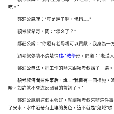
吃。”
鄭莊公感嘆：“真是逆子啊，惋惜……”
潁考叔希奇，問：“怎么了？”
鄭莊公說：“你還有老母親可以貢獻，我身為一
潁考叔偽裝不清楚情
1對1教學
形，問道：“老漢
鄭莊公無法，把工作的顛末跟潁考叔講了一遍。
潁考叔傳聞這件事后，說：“我倒有一個措施，
晤，如許就不會違反國君的誓詞了。”
鄭莊公感到這個主張好，就讓潁考叔來辦這件事
了泉水，水中還帶有土壤的黃色，這不就是“鬼域”嗎