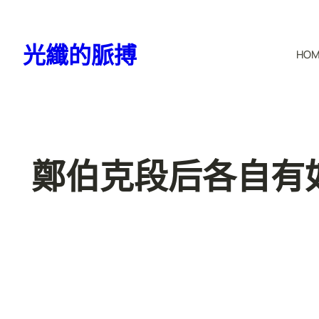
跳
至
光纖的脈搏
HO
主
要
內
容
鄭伯克段后各自有