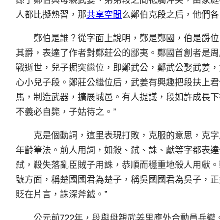
人都比擬熟習，那
共享空間
么鄭伯克段之后，他們各
鄭伯是誰？從字面上說明，鄭是鄭國，伯是爵位
其爵，表達了作者對鄭莊公的鄙夷。鄭國首創者是周
戰逝世，兒子掘突繼位，即鄭武公，鄭武公娶武姜，
心小兒子段。鄭莊公繼位后，武姜有興趣把段扶上君
馬，制造武器，擴展城邑。有人提議，段如許成長下
不義必自斃，子姑待之。”
克是個動詞，這里表現打敗，克服的意思，克字
年齡筆法。前人用詞，如殺、弒、誅、獻等字都表達
弒，殺失落亂臣賊子用誅，恭順而穩重地殺人用獻。
號方面，稱楚國國君為楚子，稱吳國國君為吳子，正
貶在片言，誅深斧鉞。”
公元前722年，段與母親武姜里應外合動員兵