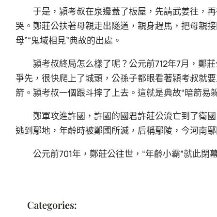
于是，潁考叔在泉邊蓋了板屋，先請武姜往，再
哭。鄭莊公扶著母親走出隧道，親身趕馬，把母親接
母”“鬼域相見”典故的出處。
潁考叔終局怎么樣了呢？公元前712年7月，鄭
爭先，很快爬上了城頭，公孫子都眼看著潁考叔就要
箭。潁考叔一個跟斗摔了上去。這就是典故“暗箭易
鄭軍攻進許國，許國的國君許莊公流亡到了衛國
逃到鄢地，年齡時被鄭國所滅，后稱鄢陵，今河南鄢
公元前701年，鄭莊公往世，“年齡小霸”就此閉
Categories: