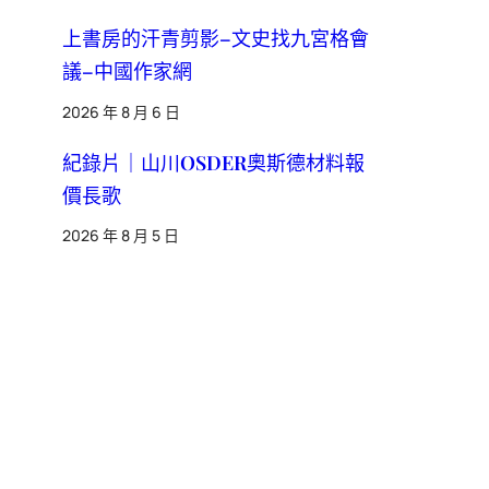
上書房的汗青剪影–文史找九宮格會
議–中國作家網
2026 年 8 月 6 日
紀錄片｜山川OSDER奧斯德材料報
價長歌
2026 年 8 月 5 日