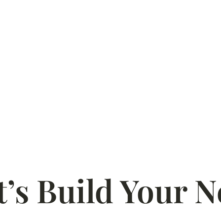
t’s Build Your N