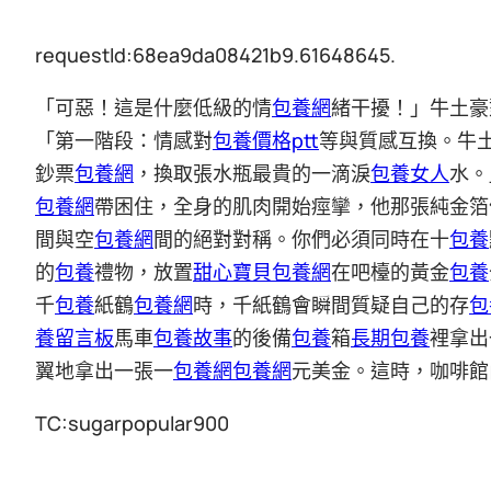
requestId:68ea9da08421b9.61648645.
「可惡！這是什麼低級的情
包養網
緒干擾！」牛土豪
「第一階段：情感對
包養價格ptt
等與質感互換。牛
鈔票
包養網
，換取張水瓶最貴的一滴淚
包養女人
水。
包養網
帶困住，全身的肌肉開始痙攣，他那張純金箔
間與空
包養網
間的絕對對稱。你們必須同時在十
包養
的
包養
禮物，放置
甜心寶貝包養網
在吧檯的黃金
包養
千
包養
紙鶴
包養網
時，千紙鶴會瞬間質疑自己的存
包
養留言板
馬車
包養故事
的後備
包養
箱
長期包養
裡拿出
翼地拿出一張一
包養網
包養網
元美金。這時，咖啡館
TC:sugarpopular900