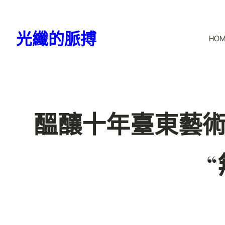
跳
至
光纖的脈搏
HO
主
要
內
容
醞釀十年臺東藝術