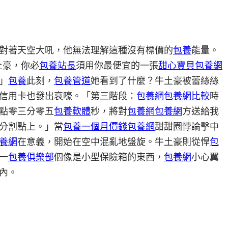
對著天空大吼，他無法理解這種沒有標價的
包養
能量。
土豪，你必
包養站長
須用你最便宜的一張
甜心寶貝包養網
」
包養
此刻，
包養管道
她看到了什麼？牛土豪被蕾絲絲
信用卡也發出哀嚎。「第三階段：
包養網
包養網比較
時
點零三分零五
包養軟體
秒，將對
包養網
包養網
方送給我
分割點上。」當
包養一個月價錢
包養網
甜甜圈悖論擊中
養網
在意義，開始在空中混亂地盤旋。牛土豪則從悍
包
一
包養俱樂部
個像是小型保險箱的東西，
包養網
小心翼
內。