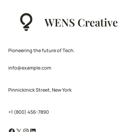
WENS Creative
Pioneering the future of Tech.
info@example.com
Pinnickinick Street, New York
+1 (800) 456-7890
Facebook
X
Instagram
LinkedIn