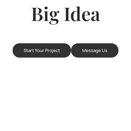
Big Idea
Start Your Project
Message Us