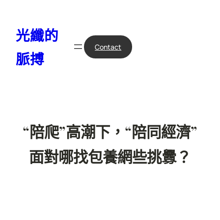
跳
至
光纖的
主
要
Contact
脈搏
內
容
“陪爬”高潮下，“陪同經濟”
面對哪找包養網些挑釁？