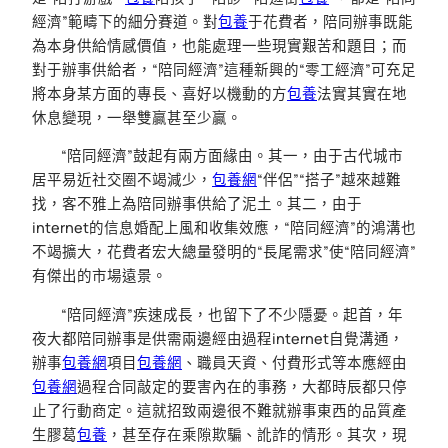
經濟”範疇下的細分賽道。對
包養
于花費者，陪同辦事既能
為本身供給情感價值，也能處理一些現實艱苦和題目；而
對于辦事供給者，“陪同經濟”這種新興的“零工經濟”可充足
將本身某方面的專長、喜好以機動的方
包養
法實其實在地
休息變現，一舉雙贏甚至少贏。
“陪同經濟”鼓起有兩方面緣由。其一，由于古代城市
居平易近社交圈不竭減少，
包養網
“伴侶”“搭子”越來越難
找，客不雅上為陪同辦事供給了泥土。其二，由于
internet的信息婚配上風和收集效應，“陪同經濟”的鴻溝也
不竭擴大，花費者宏大總量發明的“長尾需求”使“陪同經濟”
有傑出的市場遠景。
“陪同經濟”疾速成長，也留下了不少隱憂。起首，年
夜大都陪同辦事是供需兩邊經由過程internet自覺溝通，
辦事
包養網
項目
包養網
、職員天資、付費形式等本應經由
包養網
過程合同敲定的要害內在的事務，大都時辰都只停
止了行動商定。這就招致兩邊很不難就辦事東西的品質產
生膠葛
包養
，甚至存在乘隙欺騙、訛詐的情形。其次，現