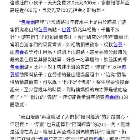
強體壯的小伙子，天天免費200元到300元，多數報價甚至
高達近400元，且要先交100元押金才幹約到。
“
包養網
陪爬”非常熱絡很年夜水平上是由於瞄準了游
客們爬泰山的
包養
痛點。
包養
“遠路無輕擔，千里不捎
針”。游客們千里迢迢離開泰山，專門研究的“陪爬”職員非
常明白游客們的現實需求，如相助預備飲水、枴杖
包養
、
雨
包養
衣等登山用品，謀劃上山道路，甚至熟習分歧時光
段的最佳風景與攝影點等，好像一名專屬的、進級版的導
包養網
游。此外，對于帶娃出游的家庭，“陪爬”可以相
包
養網
助照料孩子；在勞頓的登山經過歷程中，“陪爬”還能
供給情感價值。可以說，“也不是全都好，醫生說要慢慢養
起來，至少要幾年的時間，到時候媽媽的病才算是徹底痊
癒了。”一個好的“陪爬”，確切能進步游客爬泰
包養網
山的
體驗感。
“泰山陪爬”再度喚起了人們對“陪同經濟”的追蹤關心，
但現實上，“陪爬”也只能算作“陪同經濟”的冰山一角。無論
是活潑在黃山、峨眉山甚至珠穆朗瑪峰的其他“陪爬”，仍
是“陪打游戲”“
包養
陪孩子”“陪診”“陪逛街
包養
”，都是“陪同