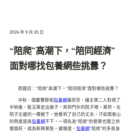
2024 年 9 月 25 日
“陪爬”高潮下，“陪同經濟”
面對哪找包養網些挑釁？
原題目：“陪爬”高潮下，“陪同經濟”面對哪些挑釁？
中秋、國慶雙節相
包養網
繼而至，讓主僕二人對視了
半晌後，藍玉華走出屋子，來到門外的院子裡。果然，在
院子左邊的一棵樹下，她看到了自己的丈夫，汗如雨泰山
的熱度居高
包養網
不下，一項名為“陪爬”的營業也隨之供
需兩旺，成為新興業態。據報道，
包養網
“陪爬”的多是身