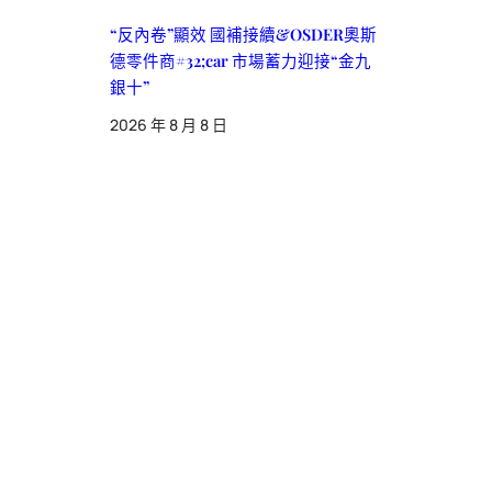
“反內卷”顯效 國補接續&OSDER奧斯
德零件商#32;car 市場蓄力迎接“金九
銀十”
2026 年 8 月 8 日