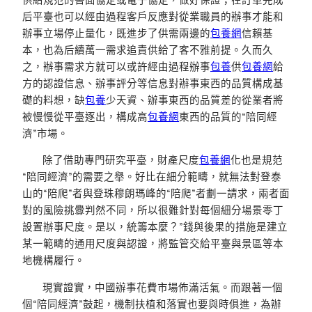
后平臺也可以經由過程客戶反應對從業職員的辦事才能和
辦事立場停止量化，既進步了供需兩邊的
包養網
信賴基
本，也為后續萬一需求追責供給了客不雅前提。久而久
之，辦事需求方就可以或許經由過程辦事
包養
供
包養網
給
方的認證信息、辦事評分等信息對辦事東西的品質構成基
礎的料想，缺
包養
少天資、辦事東西的品質差的從業者將
被慢慢從平臺逐出，構成高
包養網
東西的品質的“陪同經
濟”市場。
除了借助專門研究平臺，財產尺度
包養網
化也是規范
“陪同經濟”的需要之舉。好比在細分範疇，就無法對登泰
山的“陪爬”者與登珠穆朗瑪峰的“陪爬”者劃一請求，兩者面
對的風險挑釁判然不同，所以很難針對每個細分場景零丁
設置辦事尺度。是以，統籌本麼？”錢與後果的措施是建立
某一範疇的通用尺度與認證，將監管交給平臺與景區等本
地機構履行。
現實證實，中國辦事花費市場佈滿活氣。而跟著一個
個“陪同經濟”鼓起，機制扶植和落實也要與時俱進，為辦