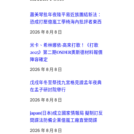
蕭美琴批年夜陸平易近族團結新法：
恐成打壓億嵐工學椅海內批評者東西
2026 年 8 月 8 日
米卡、希林娜依·高來打歌！《打歌
2025》第二期OSDER奧斯德材料報價
陣容確定
2026 年 8 月 8 日
戊戌年冬至祭找九宮格見證孟年夜典
在孟子研討院舉行
2026 年 8 月 8 日
japan(日本)成立國家情報局 擬制訂反
間諜法防備企業億嵐工廠直營間諜
2026 年 8 月 8 日