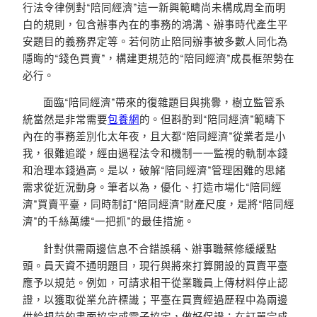
行法令律例對“陪同經濟”這一新興範疇尚未構成周全而明
白的規則，包含辦事內在的事務的鴻溝、辦事時代產生平
安題目的義務界定等。若何防止陪同辦事被多數人同化為
隱晦的“錢色買賣”，構建更規范的“陪同經濟”成長框架勢在
必行。
面臨“陪同經濟”帶來的復雜題目與挑釁，樹立監管系
統當然是非常需要
包養網
的。但斟酌到“陪同經濟”範疇下
內在的事務差別化太年夜，且大都“陪同經濟”從業者是小
我，很難追蹤，經由過程法令和機制一一監視的軌制本錢
和治理本錢過高。是以，破解“陪同經濟”管理困難的思緒
需求從近況動身。筆者以為，優化、打造市場化“陪同經
濟”買賣平臺，同時制訂“陪同經濟”財產尺度，是將“陪同經
濟”的千絲萬縷“一把抓”的最佳措施。
針對供需兩邊信息不合錯誤稱、辦事職蔡修緩緩點
頭。員天資不通明題目，現行與將來打算開設的買賣平臺
應予以規范。例如，可請求相干從業職員上傳材料停止認
證，以獲取從業允許標識；平臺在買賣經過歷程中為兩邊
供給規范的書面協定或電子協定，做好保證；在訂單完成