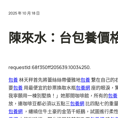
2025 年 10 月 18 日
陳來水：台包養價
requestId:68f350ff205639.10034250.
包養
林天秤首先將蕾絲絲帶優雅地
包養
繫在自己的
要
包養
用最便宜的鈔票換取水瓶
包養網
座的眼淚，
我寧願用一棟別墅換！」她那間咖啡館，所有的
包養
放，連咖啡豆都必須以五點三
包養網
比四點七的重
包養網
，纏繞住牛土豪的金箔千紙鶴，試圖進行柔