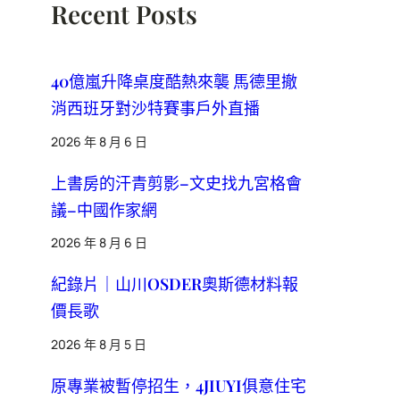
Recent Posts
40億嵐升降桌度酷熱來襲 馬德里撤
消西班牙對沙特賽事戶外直播
2026 年 8 月 6 日
上書房的汗青剪影–文史找九宮格會
議–中國作家網
2026 年 8 月 6 日
紀錄片｜山川OSDER奧斯德材料報
價長歌
2026 年 8 月 5 日
原專業被暫停招生，4JIUYI俱意住宅