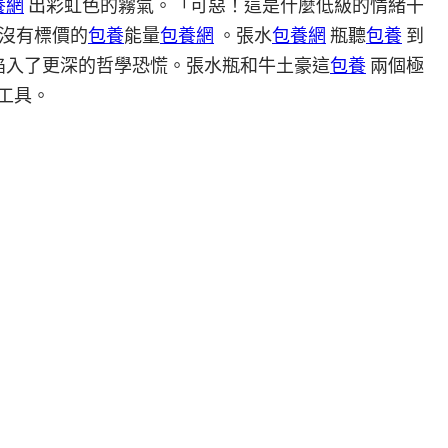
養網
出彩虹色的霧氣。「可惡！這是什麼低級的情緒干
沒有標價的
包養
能量
包養網
。張水
包養網
瓶聽
包養
到
陷入了更深的哲學恐慌。張水瓶和牛土豪這
包養
兩個極
工具。