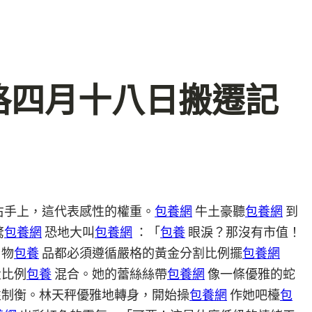
格四月十八日搬遷記
右手上，這代表感性的權重。
包養網
牛土豪聽
包養網
到
驚
包養網
恐地大叫
包養網
：「
包養
眼淚？那沒有市值！
物
包養
品都必須遵循嚴格的黃金分割比例擺
包養網
量比例
包養
混合。她的蕾絲絲帶
包養網
像一條優雅的蛇
性制衡。林天秤優雅地轉身，開始操
包養網
作她吧檯
包