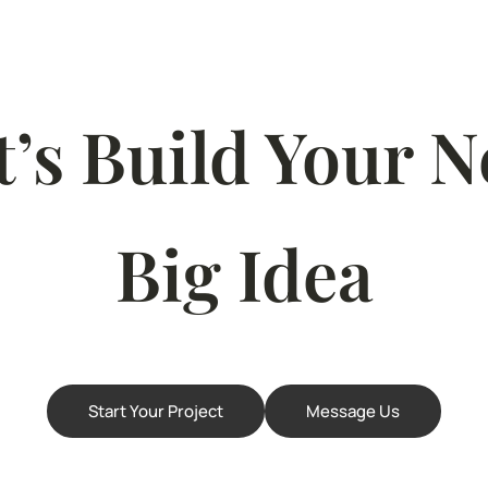
t’s Build Your N
Big Idea
Start Your Project
Message Us