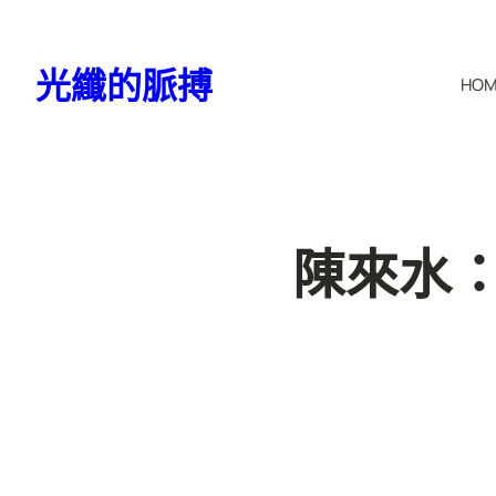
跳
至
光纖的脈搏
HO
主
要
內
容
陳來水