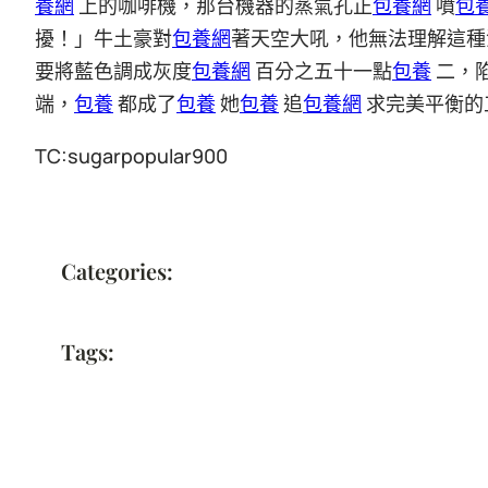
養網
上的咖啡機，那台機器的蒸氣孔正
包養網
噴
包
擾！」牛土豪對
包養網
著天空大吼，他無法理解這種
要將藍色調成灰度
包養網
百分之五十一點
包養
二，
端，
包養
都成了
包養
她
包養
追
包養網
求完美平衡的
TC:sugarpopular900
Categories:
Tags: