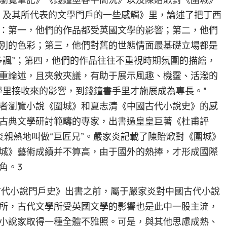
〉及其所代表的文學門戶的一些感觸》里，論述了把丁西
：第一，他們的作品都受英國文學的影響；第二，他們
別的色彩；第三，他們對舊的世態情面最基礎立場都是
多諷”；第四，他們的作品往往不重視時期氛圍的描繪，
重論述，且夾敘夾議，有助于展示風趣、機靈、活潑的
學里接收來的影響，到錢鐘書手里才施展成為專長。”
者瀏覽小說《圍城》和夏志清《中國古代小說史》的感
古典文學研討範疇的專家，出書過皇皇巨著《杜甫評
炎親熱地叫做“巨匠兄”。嚴家炎記載了陳貽焮對《圍城》
城》藝術成績并不算高，由于國外的熱捧，才形成國際
角。3
國古代小說門戶史》出書之前，屬于嚴家炎對中國古代小說
所，古代文學所受英國文學的影響也是此中一股主流，
小說家取得一種全體不雅照。可是，與其他思慮成熟、