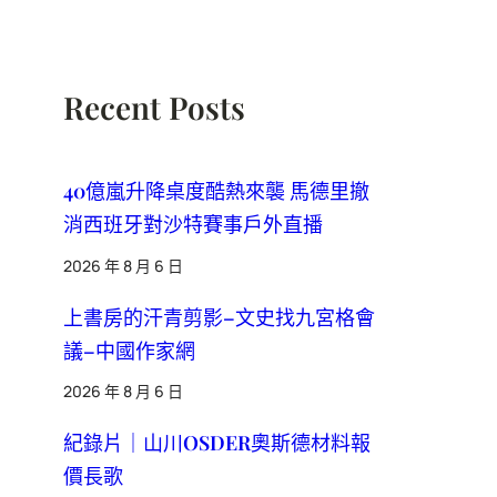
Recent Posts
40億嵐升降桌度酷熱來襲 馬德里撤
消西班牙對沙特賽事戶外直播
2026 年 8 月 6 日
上書房的汗青剪影–文史找九宮格會
議–中國作家網
2026 年 8 月 6 日
紀錄片｜山川OSDER奧斯德材料報
價長歌