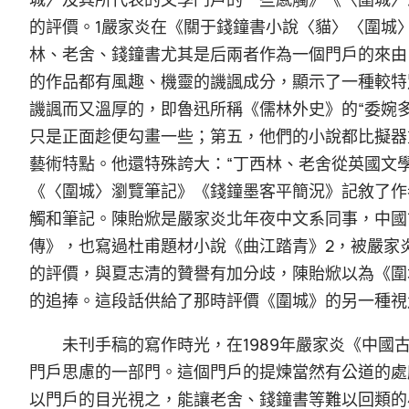
的評價。1嚴家炎在《關于錢鐘書小說〈貓〉〈圍城
林、老舍、錢鐘書尤其是后兩者作為一個門戶的來由
的作品都有風趣、機靈的譏諷成分，顯示了一種較特
譏諷而又溫厚的，即魯迅所稱《儒林外史》的“委婉
只是正面趁便勾畫一些；第五，他們的小說都比擬器
藝術特點。他還特殊誇大：“丁西林、老舍從英國文
《〈圍城〉瀏覽筆記》《錢鐘墨客平簡況》記敘了作
觸和筆記。陳貽焮是嚴家炎北年夜中文系同事，中國
傳》，也寫過杜甫題材小說《曲江踏青》2，被嚴家
的評價，與夏志清的贊譽有加分歧，陳貽焮以為《圍
的追捧。這段話供給了那時評價《圍城》的另一種視
未刊手稿的寫作時光，在1989年嚴家炎《中
門戶思慮的一部門。這個門戶的提煉當然有公道的處
以門戶的目光視之，能讓老舍、錢鐘書等難以回類的