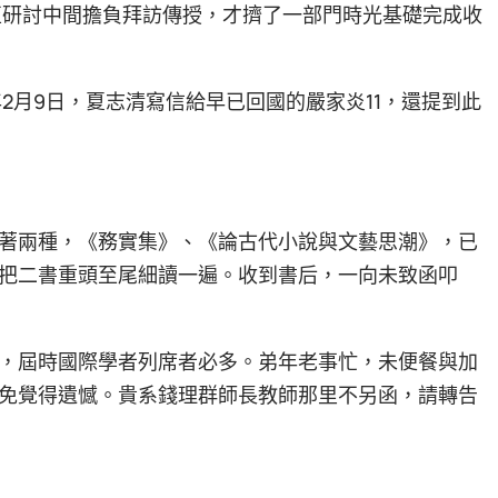
亞研討中間擔負拜訪傳授，才擠了一部門時光基礎完成收
年2月9日，夏志清寫信給早已回國的嚴家炎11，還提到此
著兩種，《務實集》、《論古代小說與文藝思潮》，已
把二書重頭至尾細讀一遍。收到書后，一向未致函叩
，屆時國際學者列席者必多。弟年老事忙，未便餐與加
免覺得遺憾。貴系錢理群師長教師那里不另函，請轉告