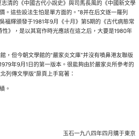
夏志清的《中國古代小說史》與司馬長風的《中國新文學
價。這些設法生怕是單方面的。”8并在后文逐一羅列
福輝頒發于1981年9月《十月》第5期的《古代病態常
性》，是以其寫作時光應該在這之后，大要是1980年
學館，但今朝文學館的“嚴家炎文庫”并沒有噴鼻港友聯版
979年9月1日的第一版本。很能夠由於嚴家炎所參考的
臺北列傳文學版”扉頁上手寫著：
績。
玉石一九八四年四月購于東京