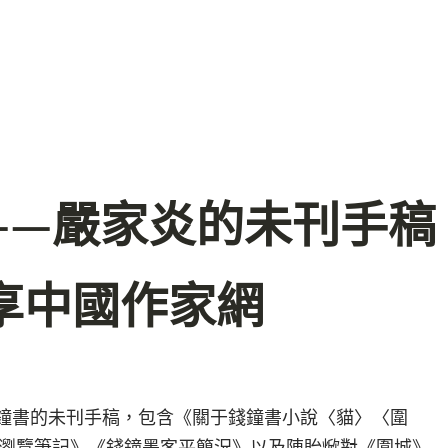
——嚴家炎的未刊手稿
享中國作家網
錢鐘書的未刊手稿，包含《關于錢鐘書小說〈貓〉〈圍
瀏覽筆記》《錢鐘墨客平簡況》以及陳貽焮對《圍城》