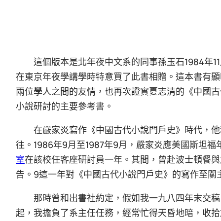
這個版本是北年夜中文系的同事孫玉石1984年
在東京年夜學講學時特意買了此書相贈。這本書有顯
兩位學人之間的友情，也再次證實夏志清的《中國古
小說研討的主要參考書。
在嚴家炎寫作《中國古代小說門戶史》時代，他
往。1986年9月至1987年9月，嚴家炎應美國斯
室
在該校任客座研討員一年。其間，曾赴波士頓餐與
告。9這一年對《中國古代小說門戶史》的寫作至關
那時曾和出書社約定，假如我一九八四年末交稿
起，我擔負了系主任任務，經常忙得天昏地暗，收拾