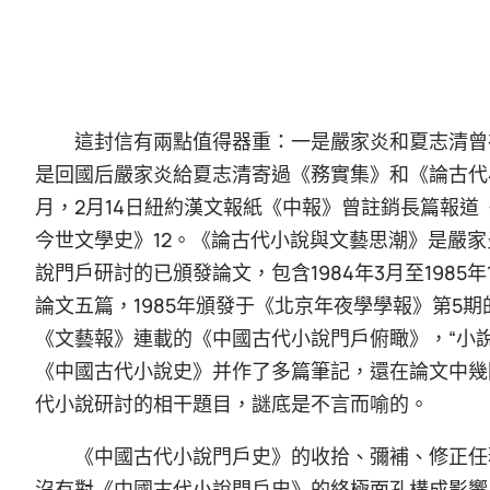
這封信有兩點值得器重：一是嚴家炎和夏志清曾
是回國后嚴家炎給夏志清寄過《務實集》和《論古代小
月，2月14日紐約漢文報紙《中報》曾註銷長篇報
今世文學史》12。《論古代小說與文藝思潮》是嚴家
說門戶研討的已頒發論文，包含1984年3月至1985
論文五篇，1985年頒發于《北京年夜學學報》第5期
《文藝報》連載的《中國古代小說門戶俯瞰》，“小說
《中國古代小說史》并作了多篇筆記，還在論文中幾
代小說研討的相干題目，謎底是不言而喻的。
《中國古代小說門戶史》的收拾、彌補、修正任
沒有對《中國古代小說門戶史》的終極面孔構成影響？陳平