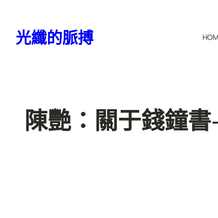
跳
至
光纖的脈搏
HO
主
要
內
容
陳艷：關于錢鐘書