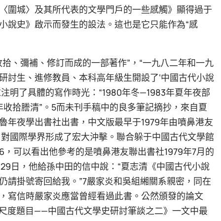
〈圍城〉及其所代表的文學門戶的一些感觸》顯得過于
小說史》啟示而發生的設法。這也是它只能作為“感
收拾、彌補、修訂而成的一部著作”，“一九八二年和一九
研討生、進修教員、本科高年級生開設了‘中國古代小說
明了具體的寫作時光：“1980年冬—1983年夏年夜部
1988年收拾謄清”。5而未刊手稿中的良多筆記摘抄，來自夏
魯年夜學出書社出書，中文版最早于1979年由噴鼻港友
年月對國際學界形成了宏大沖擊。聯合躲于中國古代文學館
，可以看出他參考的是噴鼻港友聯出書社1979年7月的
月29日，他給孫中田的信中說：“夏志清《中國古代小說
仍請掛號寄回給我。”7嚴家炎和吳組緗關系親密，同在
，寫信時嚴家炎應當曾經看過此書。公然頒發的論文
評價尺度題目——中國古代文學史研討筆談之二》一文中最