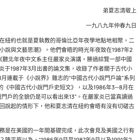
弟夏志清敬上
一九八九年仲春九日
在紐約也就是夏執教的哥倫比亞年夜學地點地相聚，二
說與文藝思潮》。他們會晤的時光年夜致在1987年2
道《聽北年夜中文系主任嚴家炎演講，勝過綜覽一部中國
炎于1987年3月出書的論文集，收錄了作者關于古代小
年1月連載于《小說界》雜志的“中國古代小說門戶論”系列
的《中國古代小說門戶史短文》，以及1986年3—8月在
門戶的全貌仍是可以看出來13”。在嚴家炎已當真讀過
回說起的情形下，他和夏志清在紐約會晤有沒有切磋古
務是在美國的一年間基礎完成，此次會見及美國之行有
原以為，“1986年9月至1987年9月以及1991年2