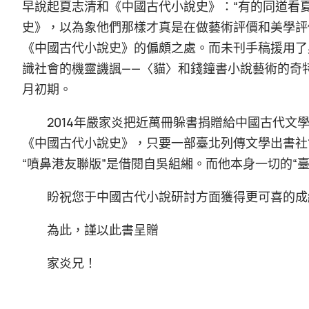
早說起夏志清和《中國古代小說史》：“有的同道看
史》，以為象他們那樣才真是在做藝術評價和美學評
《中國古代小說史》的偏頗之處。而未刊手稿援用了吳
識社會的機靈譏諷——〈貓〉和錢鐘書小說藝術的奇特
月初期。
2014年嚴家炎把近萬冊躲書捐贈給中國古代文
《中國古代小說史》，只要一部臺北列傳文學出書社1
“噴鼻港友聯版”是借閱自吳組緗。而他本身一切的“
盼祝您于中國古代小說研討方面獲得更可喜的成
為此，謹以此書呈贈
家炎兄！