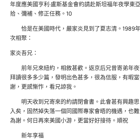
年度應美國亨利·盧斯基金會約請赴斯坦福年夜學東
拾、彌補、修正任務。10
恰是在美國時代，嚴家炎見到了夏志清。1989
次相聚：
家炎吾兄：
前年兄來紐約，相敘甚歡。返京后兄曾寄弟年夜
拜讀很多多少篇，發明出色甚多，很為信服，有暇當
謝，更感慚怍，看兄諒我。
明天收到兄寄來的約請閉會書。此會甚有興趣思
入矣，固然掉失落一個同國際專家會晤的機遇，也難
為謝。何日再來美國小游，更當好好接待。順祝
新年享福