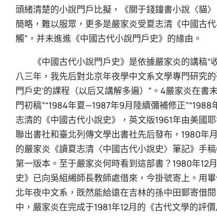
頭緒清楚的小說門戶比擬，《關于錢鐘書小說〈貓〉
簡略，難以服眾，更多是嚴家炎受夏志清《中國古代
觸”，并未進進《中國古代小說門戶史》的緣由。
《中國古代小說門戶史》是依據嚴家炎的講稿“
八三年，我先后對北京年夜學中文系文學專門研究的
門戶史’的課程（以后又講解多遍）”。4嚴家炎在書末注
門初稿”“1984年夏—1987年9月陸續彌補修正”“
志清的《中國古代小說史》，英文版1961年由美國耶
聯出書社和臺北列傳文學出書社先后發布，1980
的嚴家炎《讀夏志清〈中國古代小說史〉筆記》手稿6
第一版本。至于嚴家炎何時看到這部書？1980年12
史》已向吳組緗師長教師處借來，今掛號寄上。用畢
北年夜中文系，既然能給遠在吉林的孫中田郵寄借閱
中，嚴家炎在完成于1981年12月的《古代文學的