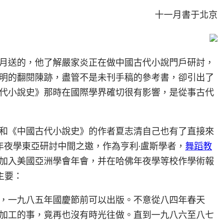
十一月書于北京
11月送的，他了解嚴家炎正在做中國古代小說門戶研討，
明的翻閱陳跡，盡管不是未刊手稿的參考書，卻引出了
代小說史》那時在國際學界確切很有影響，是從事古代
和《中國古代小說史》的作者夏志清自己也有了直接來
坦福年夜學東亞研討中間之邀，作為亨利·盧斯學者，
舞蹈教
加入美國亞洲學會年會，并在哈佛年夜學等校作學術報
主要：
，一九八五年國慶節前可以出版。不意從八四年春天
加工的事，竟再也沒有時光往做。直到一九八六至八七