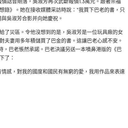
的報價話音剛落，吳淑芳再次武斷報價1.3萬元。跟著宗福
想錄》。她在接收媒體采訪時說：“我買下巴老的書，只
場與吳淑芳合影并向她慶祝。
數捐給了災區。令他沒想到的是，吳淑芳是一位玩具廠的女
對夫妻用多年積儲買了巴金的書。這讓巴老心感不安。
話時，巴老悵然承諾。巴老決議另送一本噴鼻港版的《巴
下了：
有情感，對我的國度和國民有無窮的愛，我用作品來表達