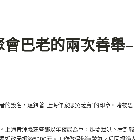
聚會巴老的兩次善舉–
者的簽名，還鈐著“上海作家賑災義賣”的印章。睹物思
。上海青浦縣蓮盛鄉以年夜局為重，炸壩泄洪。看到報
易近政局捐錢5000元。工作做得悄無聲氣。后因捐錢人