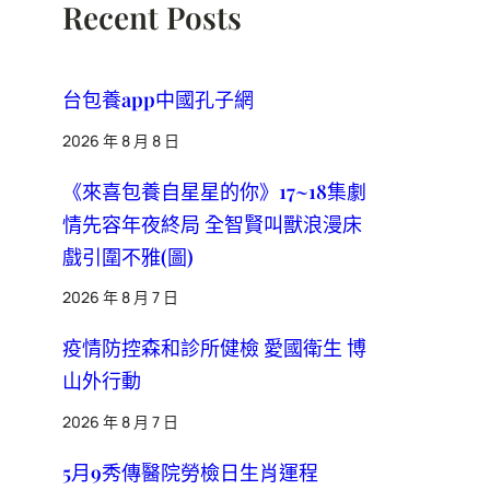
Recent Posts
台包養app中國孔子網
2026 年 8 月 8 日
《來喜包養自星星的你》17~18集劇
情先容年夜終局 全智賢叫獸浪漫床
戲引圍不雅(圖)
2026 年 8 月 7 日
疫情防控森和診所健檢 愛國衛生 博
山外行動
2026 年 8 月 7 日
5月9秀傳醫院勞檢日生肖運程