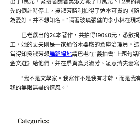
出了1萬元，緊接著讀者吳淑芳報了1.1萬元。1.2萬
先的倒計時停止，吳淑芳勝利拍得了這本可貴的《隨
為愛好。并不想知名。”隔著玻璃張望的李小林在現
巴老獻出的24本著作，共拍得19040元，悉
工，她的丈夫則是一家通俗木器廠的倉庫治理員。這
當得知吳淑芳想
舞蹈場地
請巴老在“義拍書”上題句
金文選》給他們，并在扉頁為吳淑芳、凌意清夫妻寫
“我不是文學家。我寫作不是我有才幹，而是我
我的無限無盡的情感。”
Categories: