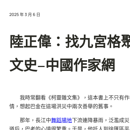
2025 年 3 月 6 日
陸正偉：找九宮格
文史–中國作家網
我時常翻看《柯靈雜文集》，這本書上不只有作
情，想起巴金在這場洪災中兩次善舉的舊事。
那年，長江中
舞蹈場地
下流連降暴雨，泛濫成災
道后，巴老的心境很繁重。于是，他托人到徐匯區平