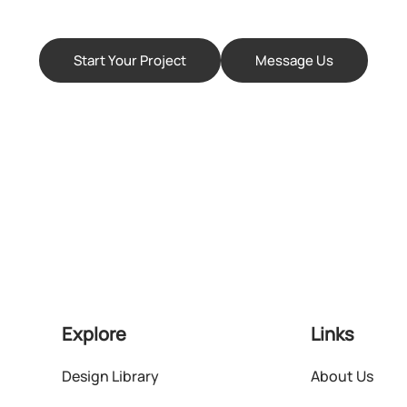
Start Your Project
Message Us
Explore
Links
Design Library
About Us