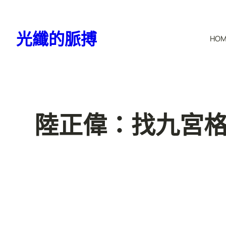
跳
至
光纖的脈搏
HO
主
要
內
容
陸正偉：找九宮格