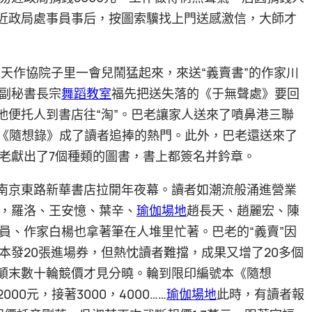
易近政局處事員事后，按圖索驥找上門送感激信，大師才
天作協院子里一會兒鬧猛起來，來送“義賣書”的作家川
副秘書長宗
舞蹈教室
福先把送失落的《于無聲處》要回
他便托人到書店往“淘”。巴老讓家人送來了噴鼻港三聯
號《隨想錄》成了讀者追捧的熱門。此外，巴老還送來了
老獻出了7個種類的圖書，書上都簽名并鈐章。
在南京東路新華書店拉開年夜幕。讀者如潮流般涌進營業
，羅洛、王安憶、葉辛、
瑜伽場地
趙長天、趙麗宏、陳
員、作家白楊也拿著筆在人堆里忙著。巴老的“義賣”因
本發20張進場券，但熱忱讀者難擋，成果又增了20多個
都顛末數十輪競價才見分曉。輪到限印編號本《隨想
00元，接著3000，4000……
瑜伽場地
此時，有讀者報