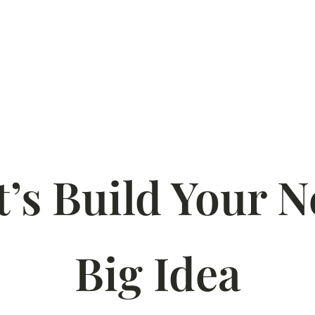
t’s Build Your N
Big Idea