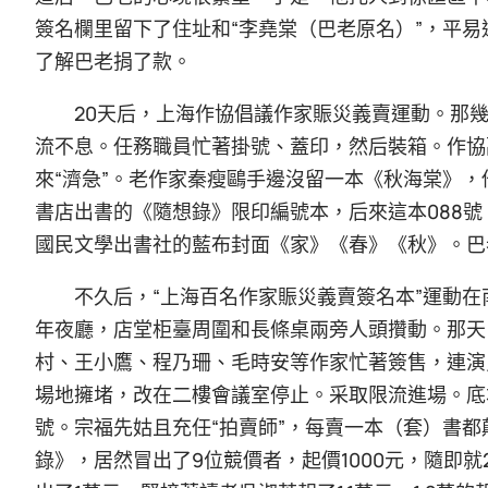
簽名欄里留下了住址和“李堯棠（巴老原名）”，平
了解巴老捐了款。
20天后，上海作協倡議作家賑災義賣運動。那幾
流不息。任務職員忙著掛號、蓋印，然后裝箱。作協
來“濟急”。老作家秦瘦鷗手邊沒留一本《秋海棠》，
書店出書的《隨想錄》限印編號本，后來這本088
國民文學出書社的藍布封面《家》《春》《秋》。巴
不久后，“上海百名作家賑災義賣簽名本”運動
年夜廳，店堂柜臺周圍和長條桌兩旁人頭攢動。那天
村、王小鷹、程乃珊、毛時安等作家忙著簽售，連演
場地擁堵，改在二樓會議室停止。采取限流進場。底
號。宗福先姑且充任“拍賣師”，每賣一本（套）書
錄》，居然冒出了9位競價者，起價1000元，隨即就20