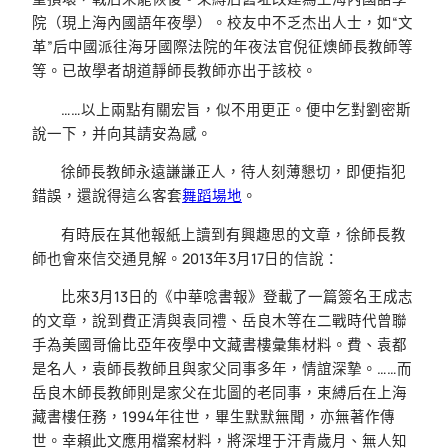
院（現上海內國語年夜學）。校友中不乏杰出人士，如“文
革”后中國派往海牙國際法院的年夜法官倪征燠師長教師等
等。已故學者胡道靜師長教師亦出于該校。
……以上兩點有關宏旨，似不用更正。便中乞對劉密斯
說一下，并向其請安為感。
徐師長教師永遠謙謙正人，待人刻薄懇切，即便指犯
錯誤，還說得這么客套
舞蹈場地
。
有時辰在其他報紙上讀到有興趣思的文章，徐師長教
師也會來信交通見解。2013年3月17日的信說：
比來3月13日的《中華唸書報》登載了一篇簽名王成志
的文章，說到費正清與袁同禮、岳良木等在二戰時代曾聯
手為美國哥倫比亞年夜學中文藏書樓彙集材料。費、袁都
是名人，袁師長教師且與家父同事多年，情誼深摯。……而
岳良木師長教師則是家父在北圖的老同事，束縛后在上海
藏書樓任務，1994年往世，畢生默默無聞，亦無著作傳
世。幸賴此文應用檔案材料，將深埋于汗青歲月、無人知