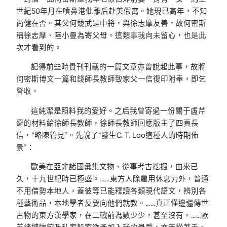
世紀50年月在噴鼻港仳離后赴美假寓。她現已高年，不知
尚健在否。其父何競武是中將，與徐志摩友善，故何密斯
稱徐志摩、陸小曼為寄父母。這類事我向未留心，也是此
次才看到的。
記得前些時貴刊刊載的一篇文章亦曾說起此事，故將
何密斯博文一篇和錢師長教師致家父一信復印附奉，即乞
詧收。
這純潔是照料我的愛好。之后我曾寄過一份關于盧芹
齋的材料給徐師長教師，徐師長教師回應版主了四頁長
信，“略陳管見”。先說了“發生C. T. Loo這種人的時期佈
景”：
歐美在亞非諸國彙集文物、從事考古挖掘，由來已
久，十九世紀時已極盛。……東方人除雇用休息力外，普通
不用借勢本地人，蓋彼等已能釋讀各類現代語文，辨別各
種藝術品，本地學者反要向他們就教。……真正懂邊疆傳世
古物的東方漢學家，在二戰前為數少少，甚至沒有。……歐