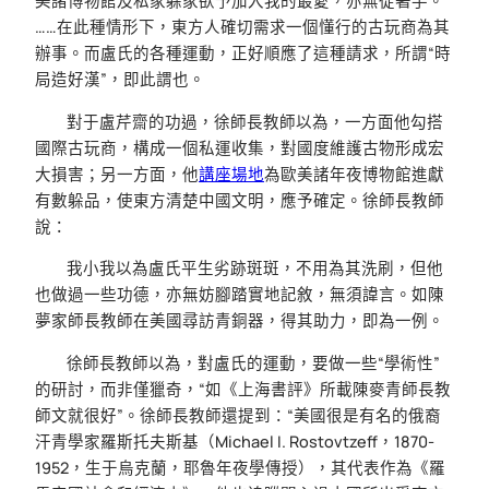
美諸博物館及私家躲家欲予加入我的最愛，亦無從著手。
……在此種情形下，東方人確切需求一個懂行的古玩商為其
辦事。而盧氏的各種運動，正好順應了這種請求，所謂“時
局造好漢”，即此謂也。
對于盧芹齋的功過，徐師長教師以為，一方面他勾搭
國際古玩商，構成一個私運收集，對國度維護古物形成宏
大損害；另一方面，他
講座場地
為歐美諸年夜博物館進獻
有數躲品，使東方清楚中國文明，應予確定。徐師長教師
說：
我小我以為盧氏平生劣跡斑斑，不用為其洗刷，但他
也做過一些功德，亦無妨腳踏實地記敘，無須諱言。如陳
夢家師長教師在美國尋訪青銅器，得其助力，即為一例。
徐師長教師以為，對盧氏的運動，要做一些“學術性”
的研討，而非僅獵奇，“如《上海書評》所載陳麥青師長教
師文就很好”。徐師長教師還提到：“美國很是有名的俄裔
汗青學家羅斯托夫斯基（Michael I. Rostovtzeff，1870-
1952，生于烏克蘭，耶魯年夜學傳授），其代表作為《羅