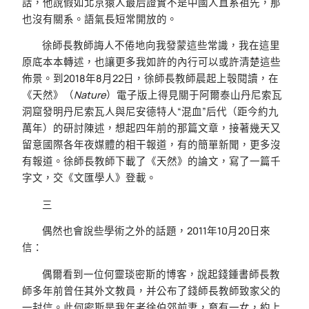
話，他說假如北京猿人最后證實不是中國人直系祖先，那
也沒有關系。語氣長短常開放的。
徐師長教師誨人不倦地向我發蒙這些常識，我在這里
原底本本轉述，也讓更多我如許的內行可以或許清楚這些
佈景。到2018年8月22日，徐師長教師晨起上彀閱讀，在
《天然》（
Nature
）電子版上得見關于阿爾泰山丹尼索瓦
洞窟發明丹尼索瓦人與尼安德特人“混血”后代（距今約九
萬年）的研討陳述，想起四年前的那篇文章，接著幾天又
留意國際各年夜媒體的相干報道，有的簡單新聞，更多沒
有報道。徐師長教師下載了《天然》的論文，寫了一篇千
字文，交《文匯學人》登載。
三
偶然也會說些學術之外的話題，2011年10月20日來
信：
偶爾看到一位何靈琰密斯的博客，說起錢鍾書師長教
師多年前曾任其外文教員，并公布了錢師長教師致家父的
一封信。此何密斯是我年老徐伯郊前妻，育有一女，約上