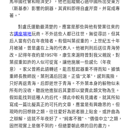
馬帝國社會和經濟史》，他也追蹤關心過中國所出受東方
（斯基泰）影響的銅器，其資料即得自盧芹齋，并寫成專
著。”
對盧氏運動最清楚的，應當是那些與他有營業往來的
古
講座場地
玩商。不外這些人都已往世，無從尋訪，但其
后人當有仍在年夜陸者。有個叫葉叔重的，上世紀五十年
月被捕，曾是盧在上海的代表人。他被判刑后送往青海勞
改。記得年夜約是1957年，康生來滬時曾對我父親說，對
葉叔重如許的人似可從寬，讓他施展一些感化（年夜
意）。家父曾將此語轉述，能否惹起器重不得而知。據慎
重師長教師說，葉刑滿后回滬，正值“文革”，感到風險，
只好再返青海，后即逝世于青海。不外葉本身的躲物似未
所有的沒收，聽說他進獄后其妻即以變賣此類文物為生。
假如能找到這種人的后代，擇此中較有見識者，就其所知
寫成一篇比擬真正的可托的文章，應當是有興趣思的。但
現時的回想錄之類，往往愛好為逝者臉上貼金，或許曲為
之辯解，這就不年夜好了。“純客不雅”、“價值中立”之類，
固然現實上是做不到的，但總要朝此標的目的盡力。