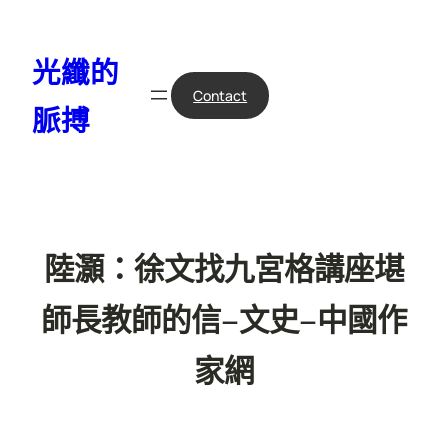
跳
至
光纖的
主
要
Contact
脈搏
內
容
陸灝：徐文找九宮格講座堪
師長教師的信–文史–中國作
家網