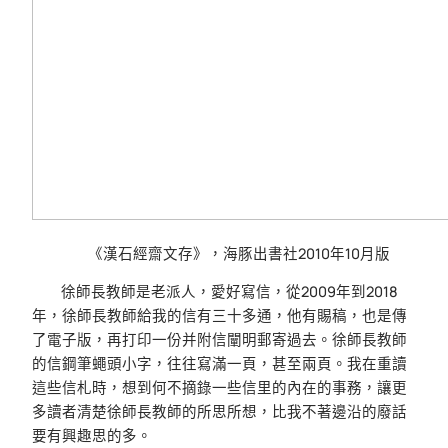
《漢石經齋文存》，海豚出書社2010年10月版
徐師長教師是老派人，愛好寫信，從2009年到2018
年，徐師長教師給我的信有三十多通，他有賜稿，也是傳
了電子版，再打印一份并附信闡明郵寄過去。徐師長教師
的信鋼筆蠅頭小字，往往寫滿一頁，甚至兩頁。我在重讀
這些信札時，想到何不摘錄一些信里的內在的事務，讓更
多讀者清楚徐師長教師的所思所想，比我不著邊沿的廢話
要有興趣思的多。