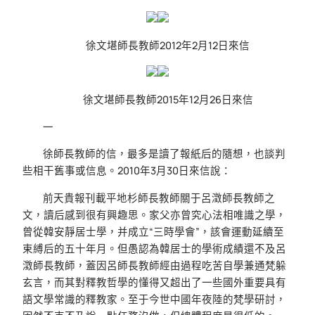
徐文堪師長教師2012年2月12日來信
徐文堪師長教師2015年12月26日來信
一
徐師長教師的信，最多是讀了報紙后的隨想，也談判
些相干舊事或信息。2010年3月30日來信說：
前天貴報刊載平地杉師長教師關于呂澂師長教師之
文，讀后感到很有興趣思。家父亦曾究心法相唯識之學，
曾從韓安靜居士學，并成立“三時學會”，該會運動延續至
束縛后的五十年月。但愚認為韓居士的學術成績還不及呂
澂師長教師，蓋因呂師長教師經由過程吃苦自學兼通梵躲
玄言，而其對釋教哲學的懂得又超出了一些國外重要具有
語文學常識的釋教家。至于今世中國年夜陸的梵學研討，