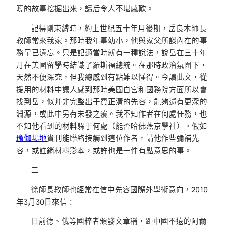
曉的故事挖掘出來，讀后令人不堪感歎。
記得剛束縛時，約上世紀五十年月後期，岳良木師長
教師常來我家。那時我年事幼小，他與家父所談內在的事
務早已遺忘。只是記適當時就有一種說法，說岳在三十年
月在美國留學時結識了羅斯福總統。在那時政治氛圍下，
天然不便深究，但我總感到有點難以懂得。今讀此文，從
援用的材料中讓人感到那時美國白宮和國務院方面所以會
找到岳，似并非完整出于費正清的先容，能夠還有更深的
淵源，或此中另有未發之覆。我不知作者在何處任務，也
不知他看到的材料躲于何處（能否哈佛燕京學社）。假如
瑜伽場地
貴刊能聯絡接觸到這位作者，請他作些彌補先
容，或註銷材料影本，或許也是一件有點意思的事。
二
徐師長教師也經常在信中先容國際外學術意向，2010
年3月30日來信：
日前德、俄等國粹者頒發文章稱，距中國不遠的阿爾