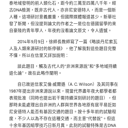
泰地域發明的前人類化石，距今約三萬至四萬八千年，經
古DNA檢測，既非古代人，亦非尼安德特人，而是一個新
人種。這項研討意義嚴重，但國際媒體報道甚少。新華社
發了新聞，但沒提到論文的作者之一是位在德國留學的來
自豪陸的青年學人，年夜約沒看論文原文，令人遺憾。
2014年9月9日，徐師長教師寫了一篇《略談丹尼索瓦
人及人類來源研討的新停頓》，他了解我對這些題目完整
不懂，所以在信里又詳加說明：
談此題目，觸及古代人的“非洲來源說”和“多地域持續
退化論”，故在此略作闡明。
自已故迷信家艾倫·威爾遜（A. C. Wilson）及其同事在
1987年提出非洲來源說以來，現當代界盡年夜大都學者都
表現批准（同時也提出若干需持續深刻研討的題目），但
那時未能處理出自非洲的人群與世界各地原有居平易近如
尼安德特人能否有基因交通的題目。按十多年前的試驗程
度，不少人以為不存在這種交通，而主意“代替說”。但這
十余年基因組學技巧日新月異，此刻的試驗特殊是古DNA