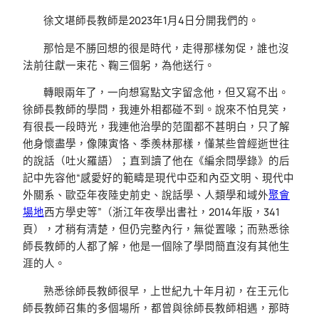
徐文堪師長教師是2023年1月4日分開我們的。
那恰是不勝回想的很是時代，走得那樣匆促，誰也沒
法前往獻一束花、鞠三個躬，為他送行。
轉眼兩年了，一向想寫點文字留念他，但又寫不出。
徐師長教師的學問，我連外相都碰不到。說來不怕見笑，
有很長一段時光，我連他治學的范圍都不甚明白，只了解
他身懷盡學，像陳寅恪、季羨林那樣，懂某些曾經逝世往
的說話（吐火羅語）；直到讀了他在《編余問學錄》的后
記中先容他“感愛好的範疇是現代中亞和內亞文明、現代中
外關系、歐亞年夜陸史前史、說話學、人類學和域外
聚會
場地
西方學史等”（浙江年夜學出書社，2014年版，341
頁），才稍有清楚，但仍完整內行，無從置喙；而熟悉徐
師長教師的人都了解，他是一個除了學問簡直沒有其他生
涯的人。
熟悉徐師長教師很早，上世紀九十年月初，在王元化
師長教師召集的多個場所，都曾與徐師長教師相遇，那時