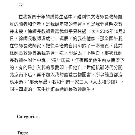
四
在我近四十年的編纂生活中，碰到徐文堪師長教師如
許的讀者和作者，是我最年夜的幸運。可是我們會晤次數
并未幾，徐師長教師貴寓我似乎只往過一次，2012年10月3
日，徐師長教師虛歲七十誕辰，約我往他家。那全國午我
在徐師長教師家，把徐森老的自用印鈐了一本冊頁，此前
徐師長教師曾為我鈐過一次，印泥太干不明白，那次徐師
長教師在附信中說：“這些印章，年夜都是他生前友朋贈予
的，有的是加入我的最愛印，但他自上世紀抗戰時代分開
北京南下后，再不加入我的最愛古物圖書，所以簡直都沒
應用過。”那天早晨，我和他們一家三人（太太和令郎），
同往四周的一家牛排館為徐師長教師慶生。
Categories:
Tags: