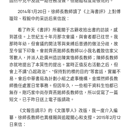
固然不克不及說一點任務沒做，但總體程度是很低的。
2014年1月20日，徐師長教師讀了《上海書評》上對傅
璇琮、程毅中的采訪后來信說：
看了昨天《書評》所載關于古籍收拾出書的訪談，感
到甚佳。上世紀五十年月那次會議，與會者都已往世。我
那時年幼，但會議的開法等與束縛后普通的做法分歧，故
至今留下印象。會前齊燕銘師長教師以小我名義致信家父
等數人，并派人赴廣州造訪陳寅恪師長教師；陳師長教師
亦就地提出了本質性的提出。當時正值反右活動之后，但
會上不講“凸起政治”、“保持對的標的目的”等套話，實屬不
易。會后中華書局為計劃小組之處事機構，金燦然師長教
師擔任處置日常事務。但因年久，一些相干資料生怕都已
無存。剛巧家中尚存齊燕銘師長教師信，所以促寫了一篇
短文，已于昨日送上電子版請政。
《文報告請示》的《文匯學人》改版，我一度介入編
纂，徐師長教師也異樣賜與追蹤關心和支撐。2015年2月12
日來信：