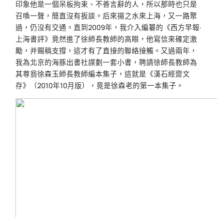
印象他是一個呆板拘束、不善言辭的人，所以那時也只是
召喚一聲，簡直沒有扳談。后來揚之水來上海，又一路聚
過，仍沒有交通。直到2009年，我介入編纂的《西方早報·
上海書評》竟然進了徐師長教師的高眼，他寫信來確定激
勵，并賜稿支撐，這才有了直接的聯絡接觸。又過兩年，
我為北京的海豚出書社謀劃一套小書，聘請徐師長教師為
其尊翁徐森玉師長教師編本集子，這就是《漢石經齋文
存》（2010年10月版），竟是徐森老的第一本集子。