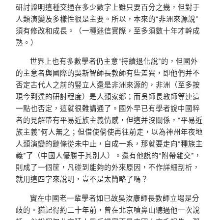
研討證明這種交通在多少數字上雖只要百分之幾，但對于
人類演變及多樣性很是主要。所以，本來的“非洲來源說”
須有修改和成長。（一種迷信實際，至多須數十年才幹成
熟。）
世界上也有多數學者仍主意“持續退化說”的，但國外
的主意者與國際的吳新智師長教師有些差異，即他們并不
否定古代人之前的豎立人還是非洲來源的，非洲（至多按
現今到達的研討程度）是人類家鄉；而吳師長教師等連這
一點也否定，這就很難講通了。國外早已有學者說中國粹
者的見解帶有平易近族主義情感，但這并沒關係，“平易近
族主義”何人無之；但借使倘使再往前走，以為神州年夜地
人類演變的鏈條從未中止，自成一系，那就要走向“種族主
義”了（中國人優勝于其別人）。還有他說的“附帶雜交”，
則成了一個筐，凡碰到能夠的外來原因，不作詳細剖析，
就用這四字來說明，豈不是太簡略了嗎？
實在中國老一輩學者如已故吳汝康師長教師立場是分
歧的。猶記得約二十年前，曾在北京噴鼻山聽過他一次說