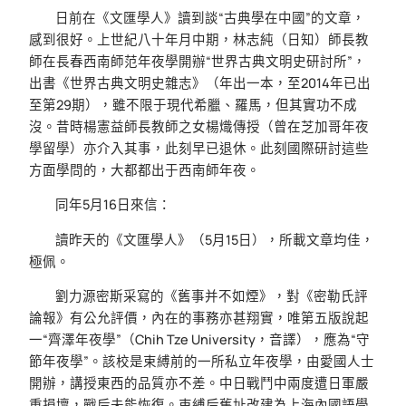
日前在《文匯學人》讀到談“古典學在中國”的文章，
感到很好。上世紀八十年月中期，林志純（日知）師長教
師在長春西南師范年夜學開辦“世界古典文明史研討所”，
出書《世界古典文明史雜志》（年出一本，至2014年已出
至第29期），雖不限于現代希臘、羅馬，但其實功不成
沒。昔時楊憲益師長教師之女楊熾傳授（曾在芝加哥年夜
學留學）亦介入其事，此刻早已退休。此刻國際研討這些
方面學問的，大都都出于西南師年夜。
同年5月16日來信：
讀昨天的《文匯學人》（5月15日），所載文章均佳，
極佩。
劉力源密斯采寫的《舊事并不如煙》，對《密勒氏評
論報》有公允評價，內在的事務亦甚翔實，唯第五版說起
一“齊澤年夜學”（Chih Tze University，音譯），應為“守
節年夜學”。該校是束縛前的一所私立年夜學，由愛國人士
開辦，講授東西的品質亦不差。中日戰鬥中兩度遭日軍嚴
重損壞，戰后未能恢復。束縛后舊址改建為上海內國語學