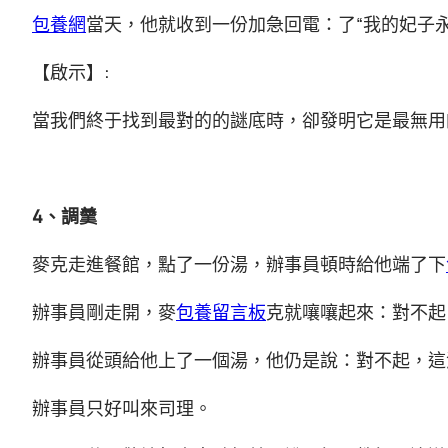
包養網
當天，他就收到一份加急回電：了“我的妃子
【啟示】:
當我們終于找到最對的的謎底時，卻發明它是最無用
4、調羹
麥克走進餐館，點了一份湯，辦事員頓時給他端了下
辦事員剛走開，麥
包養留言板
克就嚷嚷起來：對不起
辦事員從頭給他上了一個湯，他仍是說：對不起，這
辦事員只好叫來司理。