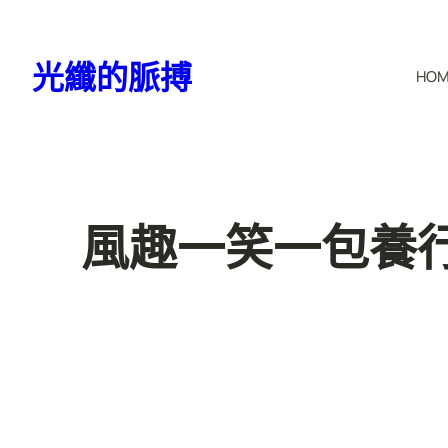
跳
至
光纖的脈搏
HO
主
要
內
容
風趣一笑一包養行