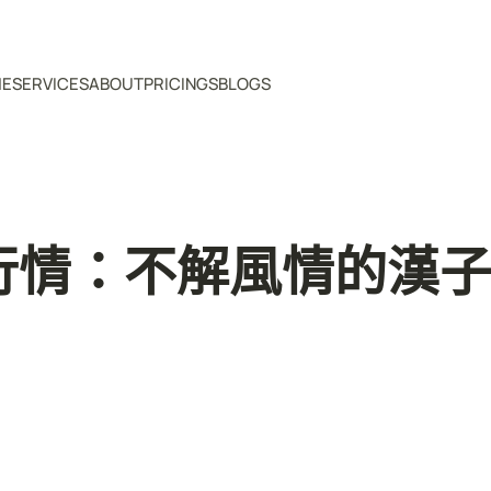
ME
SERVICES
ABOUT
PRICINGS
BLOGS
情：不解風情的漢子