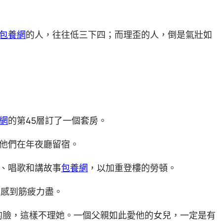
包養網
的人，往往低三下四；而理歪的人，倒是氣壯如
網
的第45層訂了一個套房。
他們在年夜廳留宿。
、唱歌和講故事
包養網
，以加重登樓的勞頓。
都感到筋疲力盡。
的臉，這樣不理她。一個父親如此愛他的女兒，一定是有