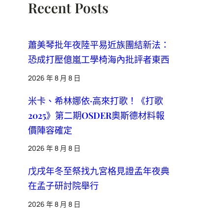
Recent Posts
蕭美琴批年夜陸平易近族團結新法：
恐成打壓億嵐工學椅海內批評者東西
2026 年 8 月 8 日
米卡、希林娜依·高來打歌！《打歌
2025》第二期OSDER奧斯德材料報
價陣容確定
2026 年 8 月 8 日
戊戌年冬至祭找九宮格見證孟年夜典
在孟子研討院舉行
2026 年 8 月 8 日