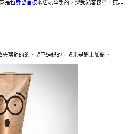
菜是
包養留言板
本店最拿手的，深受顧客接待，莫非
改失落對的的，留下過錯的，成果是錯上加錯。